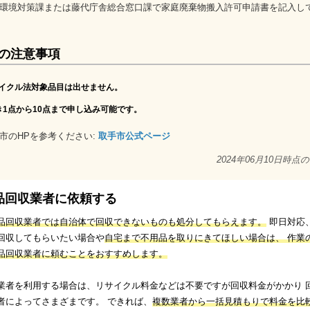
環境対策課または藤代庁舎総合窓口課で家庭廃棄物搬入許可申請書を記入し
の注意事項
イクル法対象品目は出せません。
き1点から10点まで申し込み可能です。
市のHPを参考ください:
取手市公式ページ
2024年06月10日時点
品回収業者に依頼する
品回収業者では自治体で回収できないものも処分してもらえます。
即日対応
回収してもらいたい場合や
自宅まで不用品を取りにきてほしい場合は、 作業
品回収業者に頼むことをおすすめします。
業者を利用する場合は、リサイクル料金などは不要ですが回収料金がかかり 
者によってさまざまです。 できれば、
複数業者から一括見積もりで料金を比