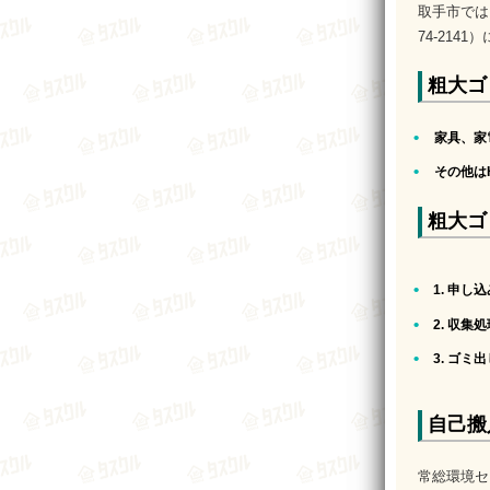
取手市では
74-214
粗大ゴ
家具、家
その他は
粗大ゴ
1. 申し
2. 収集
3. ゴミ
自己搬
常総環境セ