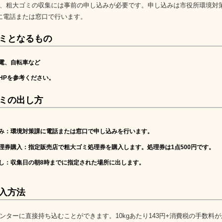
、粗大ゴミの収集には事前の申し込みが必要です。申し込みは市役所環境対策課
1）に電話または窓口で行います。
ミとなるもの
電、自転車など
HPを参考ください。
ミの出し方
込み
：環境対策課に電話または窓口で申し込みを行います。
処理券購入
：指定販売店で粗大ゴミ処理券を購入します。処理券は1点500円です。
出し
：収集日の朝8時までに指定された場所に出します。
入方法
ンターに直接持ち込むことができます。10kgあたり143円+消費税の手数料