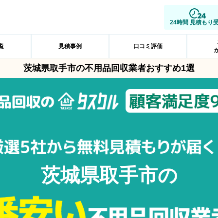
24時間 見積もり
覧
見積事例
口コミ評価
茨城県取手市の不用品回収業者おすすめ1選
茨城県取手市の