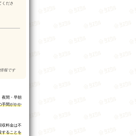
てくださ
の情報です
、夜間・早朝
の手間がかか
回収料金は不
較することを