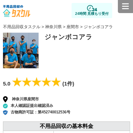
24時間 見積もり受付
不用品回収タスクル
>
神奈川県
>
座間市
> ジャンボコアラ
ジャンボコアラ
★★★★★
★★★★★
5.0
(1件)
神奈川県座間市
本人確認証提出確認済み
古物商許可証：
第452740012536号
不用品回収の基本料金