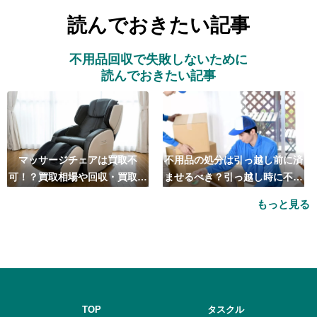
読んでおきたい記事
不用品回収で失敗しないために
読んでおきたい記事
マッサージチェアは買取不
不用品の処分は引っ越し前に済
可！？買取相場や回収・買取の
ませるべき？引っ越し時に不用
おすすめ業者5選も紹介
品処分をするベストタイミング
もっと見る
とは
TOP
タスクル