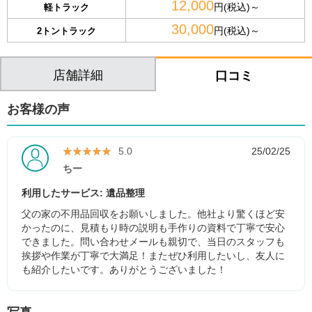
12,000
円(税込)～
軽トラック
30,000
円(税込)～
2トントラック
店舗詳細
口コミ
お客様の声
★★★★★
★★★★★
5.0
25/02/25
ちー
利用したサービス: 遺品整理
父の家の不用品回収をお願いしました。他社より驚くほど安
かったのに、見積もり時の説明も手作りの資料で丁寧で安心
できました。問い合わせメールも親切で、当日のスタッフも
挨拶や作業が丁寧で大満足！またぜひ利用したいし、友人に
も紹介したいです。ありがとうございました！