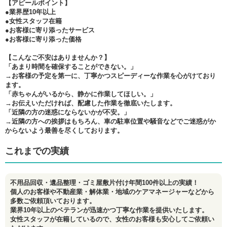
【アピールポイント】
●業界歴10年以上
●女性スタッフ在籍
●お客様に寄り添ったサービス
●お客様に寄り添った価格
【こんなご不安はありませんか？】
「あまり時間を確保することができない。」
→お客様の予定を第一に、丁寧かつスピーディーな作業を心がけており
ます。
「赤ちゃんがいるから、静かに作業してほしい。」
→お伝えいただければ、配慮した作業を徹底いたします。
「近隣の方の迷惑にならないかが不安。」
→近隣の方への挨拶はもちろん、車の駐車位置や騒音などでご迷惑がか
からないよう最善を尽くしております。
これまでの実績
不用品回収・遺品整理・ゴミ屋敷片付け年間100件以上の実績！
個人のお客様や不動産業・解体業・地域のケアマネージャーなどから
多数ご依頼頂いております。
業界10年以上のベテランが迅速かつ丁寧な作業を提供いたします。
女性スタッフが在籍しているので、女性のお客様も安心してご依頼い