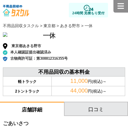
24時間 見積もり受付
不用品回収タスクル
>
東京都
>
あきる野市
> 一休
一休
東京都あきる野市
本人確認証提出確認済み
古物商許可証：
第308812316355号
不用品回収の基本料金
11,000
円(税込)～
軽トラック
44,000
円(税込)～
2トントラック
口コミ
店舗詳細
ごあいさつ