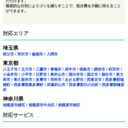
ただけます。
徹底的な分別によりゴミを減らすことで、処分費を大幅に抑えること
ができます。
対応エリア
埼玉県
秩父市
/
所沢市
/
飯能市
/
入間市
東京都
八王子市
/
立川市
/
三鷹市
/
青梅市
/
府中市
/
昭島市
/
調布市
/
町田市
/
小金井市
/
小平市
/
日野市
/
東村山市
/
国分寺市
/
国立市
/
福生市
/
東大
和市
/
東久留米市
/
多摩市
/
羽村市
/
あきる野市
/
西東京市
/
西多摩郡瑞
穂町
/
西多摩郡奥多摩町
/
武蔵村山市
/
西多摩郡日の出町
/
西多摩郡檜原
村
神奈川県
相模原市緑区
/
相模原市中央区
/
相模原市南区
対応サービス