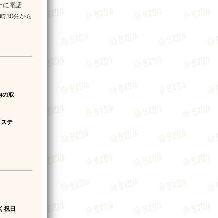
ーに電話
時30分から
内の取
ミステ
く祝日