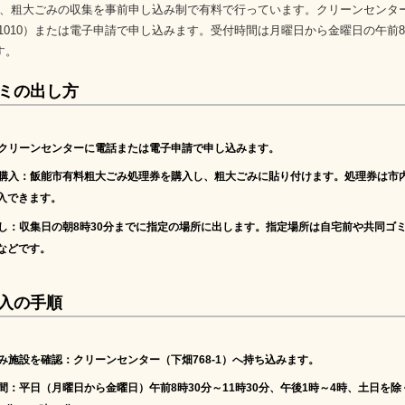
、粗大ごみの収集を事前申し込み制で有料で行っています。クリーンセンタ
973-1010）または電子申請で申し込みます。受付時間は月曜日から金曜日の午前8
す。
ミの出し方
クリーンセンターに電話または電子申請で申し込みます。
券購入
：飯能市有料粗大ごみ処理券を購入し、粗大ごみに貼り付けます。処理券は市
入できます。
出し
：収集日の朝8時30分までに指定の場所に出します。指定場所は自宅前や共同ゴ
などです。
入の手順
込み施設を確認
：クリーンセンター（下畑768-1）へ持ち込みます。
時間
：平日（月曜日から金曜日）午前8時30分～11時30分、午後1時～4時、土日を除