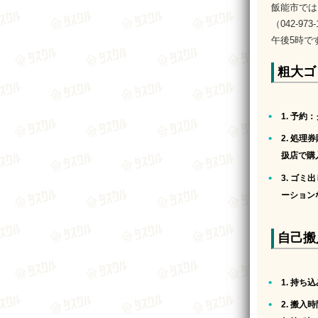
飯能市では
（042-
午後5時で
粗大ゴ
1. 予約
：
2. 処理
扱店で購
3. ゴミ
ーション
自己搬
1. 持ち
2. 搬入