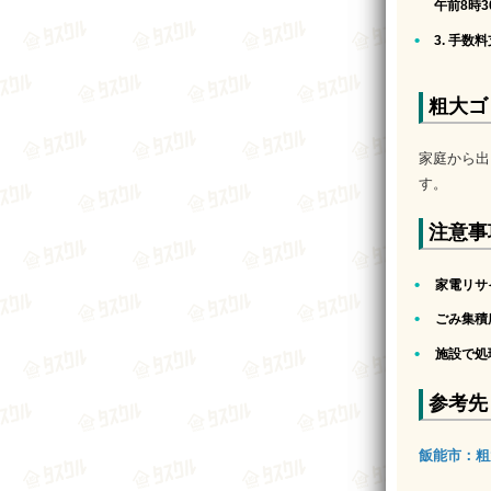
午前8時3
3. 手数
粗大ゴ
家庭から出
す。
注意事
家電リサ
ごみ集積
施設で処
参考先
飯能市：粗