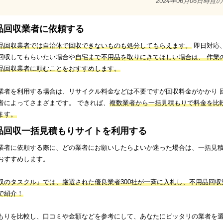
2024年06月06日時点
品回収業者に依頼する
品回収業者では自治体で回収できないものも処分してもらえます。
即日対応
回収してもらいたい場合や
自宅まで不用品を取りにきてほしい場合は、 作業
品回収業者に頼むことをおすすめします。
業者を利用する場合は、リサイクル料金などは不要ですが回収料金がかかり 
者によってさまざまです。 できれば、
複数業者から一括見積もりで料金を比
ます。
品回収一括見積もりサイトを利用する
業者に依頼する際に、どの業者にお願いしたらよいか迷った場合は、一括見
おすすめします。
収のタスクル』では、厳選された優良業者300社が一斉に入札し、不用品回収
で紹介！
もりを比較し、口コミや金額などを参考にして、あなたにピッタリの業者を