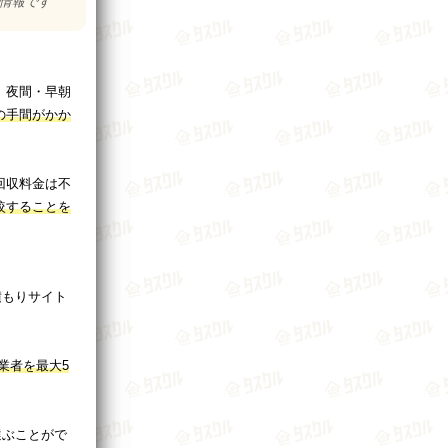
の情報です
、夜間・早朝
の手間がかか
回収料金は不
較することを
積もりサイト
業者を最大5
選ぶことがで