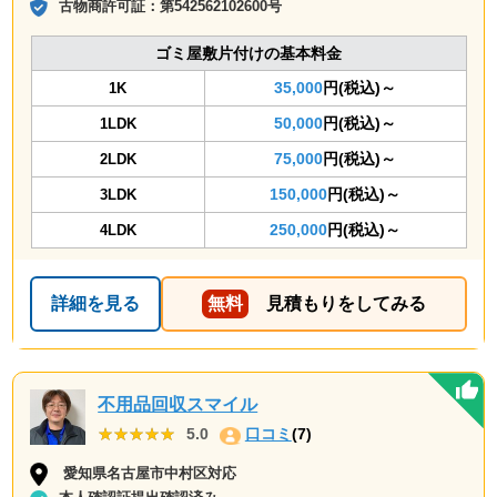
古物商許可証：
第542562102600号
ゴミ屋敷片付けの基本料金
35,000
円(税込)～
1K
50,000
円(税込)～
1LDK
75,000
円(税込)～
2LDK
150,000
円(税込)～
3LDK
250,000
円(税込)～
4LDK
詳細を見る
無料
見積もりをしてみる
不用品回収スマイル
★★★★★
★★★★★
5.0
口コミ
(7)
愛知県名古屋市中村区対応