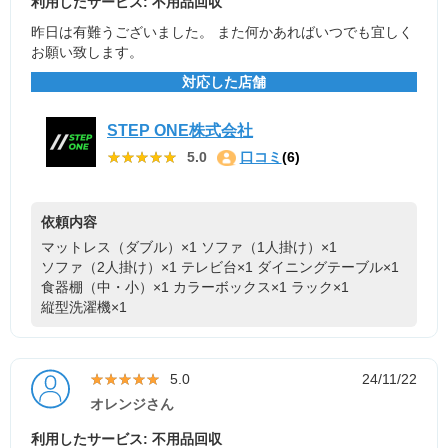
利用したサービス: 不用品回収
昨日は有難うございました。 また何かあればいつでも宜しく
お願い致します。
対応した店舗
STEP ONE株式会社
★★★★★
★★★★★
5.0
口コミ
(6)
依頼内容
マットレス（ダブル）×1
ソファ（1人掛け）×1
ソファ（2人掛け）×1
テレビ台×1
ダイニングテーブル×1
食器棚（中・小）×1
カラーボックス×1
ラック×1
縦型洗濯機×1
★★★★★
★★★★★
5.0
24/11/22
オレンジさん
利用したサービス: 不用品回収