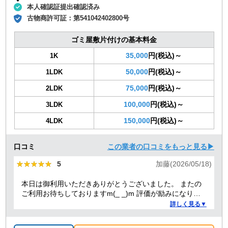
本人確認証提出確認済み
古物商許可証：
第541042402800号
ゴミ屋敷片付けの基本料金
35,000
円(税込)～
1K
50,000
円(税込)～
1LDK
75,000
円(税込)～
2LDK
100,000
円(税込)～
3LDK
150,000
円(税込)～
4LDK
口コミ
この業者の口コミをもっと見る▶
★★★★★
★★★★★
5
加藤(2026/05/18)
本日は御利用いただきありがとうございました。 またの
ご利用お待ちしておりますm(_ _)m 評価が励みになりま
すのでよろしくお願いします。
詳しく見る▼