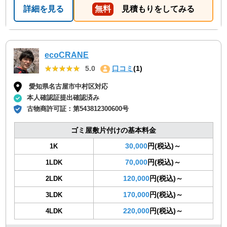
詳細を見る
無料
見積もりをしてみる
ecoCRANE
★★★★★
★★★★★
5.0
口コミ
(1)
愛知県名古屋市中村区対応
本人確認証提出確認済み
古物商許可証：
第543812300600号
ゴミ屋敷片付けの基本料金
30,000
円(税込)～
1K
70,000
円(税込)～
1LDK
120,000
円(税込)～
2LDK
170,000
円(税込)～
3LDK
220,000
円(税込)～
4LDK