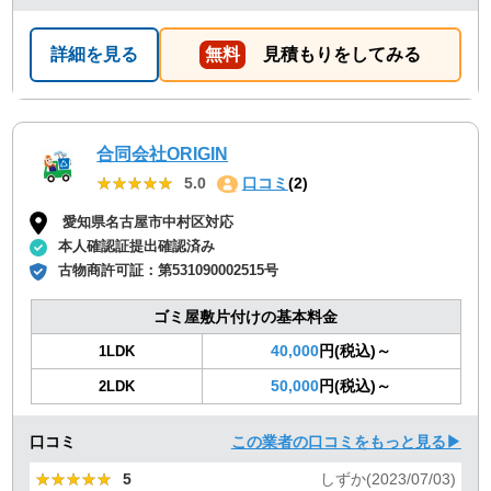
詳細を見る
無料
見積もりをしてみる
合同会社ORIGIN
★★★★★
★★★★★
5.0
口コミ
(2)
愛知県名古屋市中村区対応
本人確認証提出確認済み
古物商許可証：
第531090002515号
ゴミ屋敷片付けの基本料金
40,000
円(税込)～
1LDK
50,000
円(税込)～
2LDK
口コミ
この業者の口コミをもっと見る▶
★★★★★
★★★★★
5
しずか(2023/07/03)