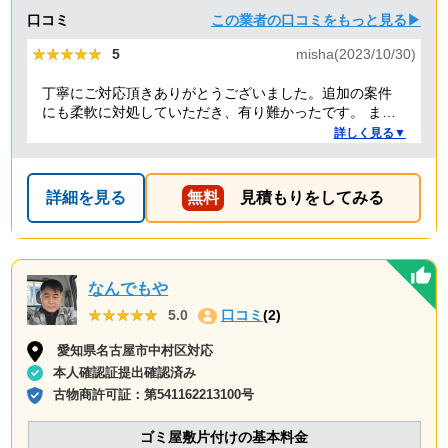
口コミ
この業者の口コミをもっと見る▶
★★★★★
★★★★★
5
misha(2023/10/30)
丁寧にご対応頂きありがとうございました。追加の案件
にも柔軟に対処していただき、有り難かったです。 また
何かありましたらぜひよろしくお願いします。
詳しく見る▼
詳細を見る
無料
見積もりをしてみる
なんでもや
★★★★★
★★★★★
5.0
口コミ
(2)
愛知県名古屋市中村区対応
本人確認証提出確認済み
古物商許可証：
第541162213100号
ゴミ屋敷片付けの基本料金