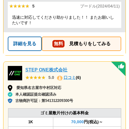
★★★★★
★★★★★
5
プードル(2024/04/11)
迅速に対応してくださり助かりました！！ またお願いし
たいです！
詳細を見る
無料
見積もりをしてみる
STEP ONE株式会社
★★★★★
★★★★★
5.0
口コミ
(6)
愛知県名古屋市中村区対応
本人確認証提出確認済み
古物商許可証：
第541312209300号
ゴミ屋敷片付けの基本料金
70,000
円(税込)～
1K