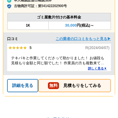
本人確認証提出確認済み
古物商許可証：
第541422202900号
ゴミ屋敷片付けの基本料金
30,000
円(税込)～
1K
口コミ
この業者の口コミをもっと見る▶
★★★★★
★★★★★
5
R(2024/04/07)
テキパキと作業してくださって助かりました！ お値段も
見積もり金額と同じ額でした！ 作業員の方も複数来てく
ださり、 女性の方もいて安心しました！ こちらに頼んで
詳しく見る▼
良かったです！ また何かあれば頼みたいです！
詳細を見る
無料
見積もりをしてみる