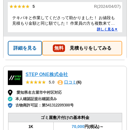
★★★★★
★★★★★
5
R(2024/04/07)
テキパキと作業してくださって助かりました！ お値段も
見積もり金額と同じ額でした！ 作業員の方も複数来てく
ださり、 女性の方もいて安心しました！ こちらに頼んで
詳しく見る▼
良かったです！ また何かあれば頼みたいです！
詳細を見る
無料
見積もりをしてみる
STEP ONE株式会社
★★★★★
★★★★★
5.0
口コミ
(6)
愛知県名古屋市中村区対応
本人確認証提出確認済み
古物商許可証：
第541312209300号
ゴミ屋敷片付けの基本料金
70,000
円(税込)～
1K