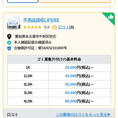
不用品回収LIFERE
★★★★★
★★★★★
5.0
口コミ
(3)
愛知県名古屋市中村区対応
本人確認証提出確認済み
古物商許可証：
第542652101800号
ゴミ屋敷片付けの基本料金
25,000
円(税込)～
1K
35,000
円(税込)～
1LDK
55,000
円(税込)～
2LDK
65,000
円(税込)～
3LDK
88,000
円(税込)～
4LDK
口コミ
この業者の口コミをもっと見る▶