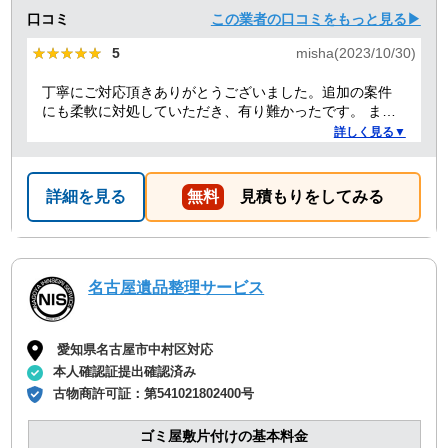
口コミ
この業者の口コミをもっと見る▶
★★★★★
★★★★★
5
misha(2023/10/30)
丁寧にご対応頂きありがとうございました。追加の案件
にも柔軟に対処していただき、有り難かったです。 また
何かありましたらぜひよろしくお願いします。
詳しく見る▼
詳細を見る
無料
見積もりをしてみる
名古屋遺品整理サービス
愛知県名古屋市中村区対応
本人確認証提出確認済み
古物商許可証：
第541021802400号
ゴミ屋敷片付けの基本料金