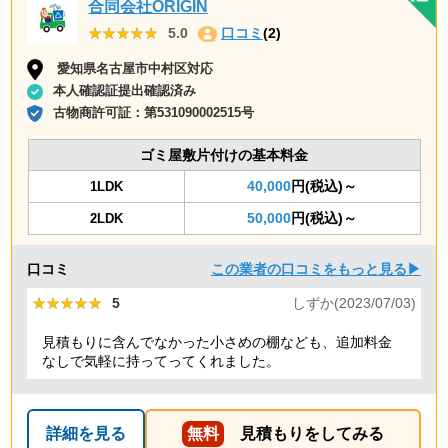
合同会社ORIGIN
★★★★★
★★★★★
5.0
口コミ
(2)
愛知県名古屋市中村区対応
本人確認証提出確認済み
古物商許可証：
第531090002515号
ゴミ屋敷片付けの基本料金
40,000
円(税込)～
1LDK
50,000
円(税込)～
2LDK
口コミ
この業者の口コミをもっと見る▶
★★★★★
★★★★★
5
しずか(2023/07/03)
見積もりに含んでなかった小さめの棚なども、追加料金
なしで気軽に持ってってくれました。
詳細を見る
無料
見積もりをしてみる