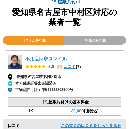
ゴミ屋敷片付け
愛知県名古屋市中村区対応の
業者一覧
口コミが多い順
料金が安い順
不用品回収スマイル
★★★★★
★★★★★
5.0
口コミ
(7)
愛知県名古屋市中村区対応
本人確認証提出確認済み
古物商許可証：
第541422202900号
ゴミ屋敷片付けの基本料金
30,000
円(税込)～
1K
口コミ
この業者の口コミをもっと見る▶