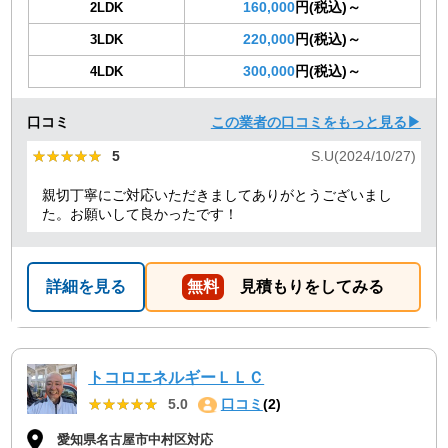
160,000
円(税込)～
2LDK
220,000
円(税込)～
3LDK
300,000
円(税込)～
4LDK
口コミ
この業者の口コミをもっと見る▶
★★★★★
★★★★★
5
S.U(2024/10/27)
親切丁寧にご対応いただきましてありがとうございまし
た。お願いして良かったです！
詳細を見る
無料
見積もりをしてみる
トコロエネルギーＬＬＣ
★★★★★
★★★★★
5.0
口コミ
(2)
愛知県名古屋市中村区対応