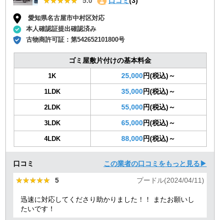
★★★★★
★★★★★
5.0
口コミ
(3)
愛知県名古屋市中村区対応
本人確認証提出確認済み
古物商許可証：
第542652101800号
ゴミ屋敷片付けの基本料金
25,000
円(税込)～
1K
35,000
円(税込)～
1LDK
55,000
円(税込)～
2LDK
65,000
円(税込)～
3LDK
88,000
円(税込)～
4LDK
口コミ
この業者の口コミをもっと見る▶
★★★★★
★★★★★
5
プードル(2024/04/11)
迅速に対応してくださり助かりました！！ またお願いし
たいです！