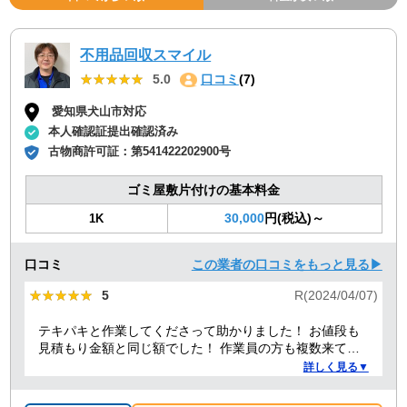
不用品回収スマイル
★★★★★
★★★★★
5.0
口コミ
(7)
愛知県犬山市対応
本人確認証提出確認済み
古物商許可証：
第541422202900号
ゴミ屋敷片付けの基本料金
30,000
円(税込)～
1K
口コミ
この業者の口コミをもっと見る▶
★★★★★
★★★★★
5
R(2024/04/07)
テキパキと作業してくださって助かりました！ お値段も
見積もり金額と同じ額でした！ 作業員の方も複数来てく
ださり、 女性の方もいて安心しました！ こちらに頼んで
詳しく見る▼
良かったです！ また何かあれば頼みたいです！