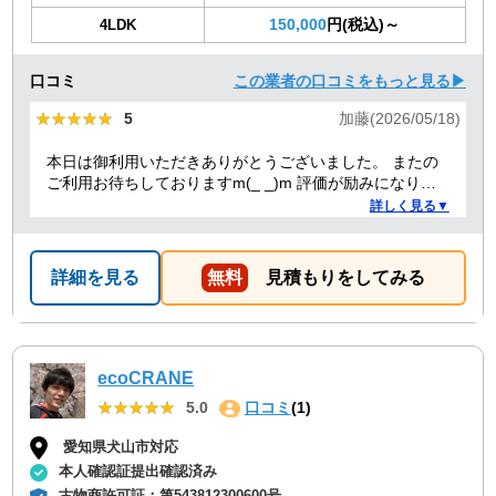
150,000
円(税込)～
4LDK
口コミ
この業者の口コミをもっと見る▶
★★★★★
★★★★★
5
加藤(2026/05/18)
本日は御利用いただきありがとうございました。 またの
ご利用お待ちしておりますm(_ _)m 評価が励みになりま
すのでよろしくお願いします。
詳しく見る▼
詳細を見る
無料
見積もりをしてみる
ecoCRANE
★★★★★
★★★★★
5.0
口コミ
(1)
愛知県犬山市対応
本人確認証提出確認済み
古物商許可証：
第543812300600号