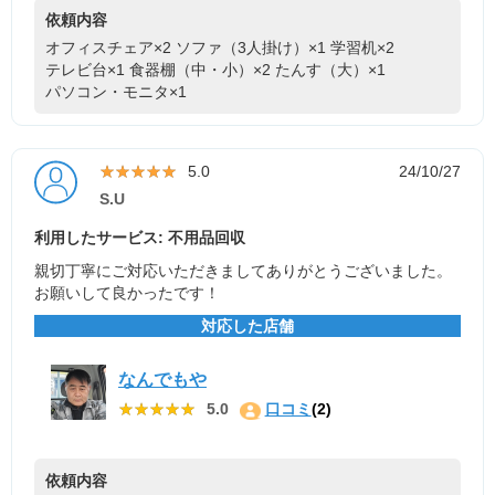
依頼内容
オフィスチェア×2
ソファ（3人掛け）×1
学習机×2
テレビ台×1
食器棚（中・小）×2
たんす（大）×1
パソコン・モニタ×1
★★★★★
★★★★★
5.0
24/10/27
S.U
利用したサービス: 不用品回収
親切丁寧にご対応いただきましてありがとうございました。
お願いして良かったです！
対応した店舗
なんでもや
★★★★★
★★★★★
5.0
口コミ
(2)
依頼内容