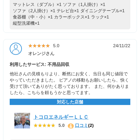
マットレス（ダブル）×1
ソファ（1人掛け）×1
ソファ（2人掛け）×1
テレビ台×1
ダイニングテーブル×1
食器棚（中・小）×1
カラーボックス×1
ラック×1
縦型洗濯機×1
★★★★★
★★★★★
5.0
24/11/22
オレンジさん
利用したサービス: 不用品回収
他社さんの見積もりより、断然にお安く、当日も同じ値段で
やっていただきました。 ピアノの移動もお願いしたら、快く
受けて頂いてありがたく思っております。 また、何かありま
したら、こちらを頼もうかと思ってます。
対応した店舗
トコロエネルギーＬＬＣ
★★★★★
★★★★★
5.0
口コミ
(2)