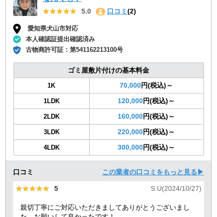
★★★★★
★★★★★
5.0
口コミ
(2)
愛知県犬山市対応
本人確認証提出確認済み
古物商許可証：
第541162213100号
ゴミ屋敷片付けの基本料金
70,000
円(税込)～
1K
120,000
円(税込)～
1LDK
160,000
円(税込)～
2LDK
220,000
円(税込)～
3LDK
300,000
円(税込)～
4LDK
口コミ
この業者の口コミをもっと見る▶
★★★★★
★★★★★
5
S.U(2024/10/27)
親切丁寧にご対応いただきましてありがとうございまし
た。お願いして良かったです！