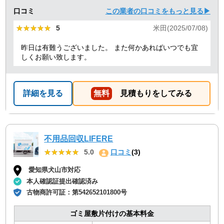
口コミ
この業者の口コミをもっと見る▶
★★★★★
★★★★★
5
米田(2025/07/08)
昨日は有難うございました。 また何かあればいつでも宜
しくお願い致します。
詳細を見る
無料
見積もりをしてみる
不用品回収LIFERE
★★★★★
★★★★★
5.0
口コミ
(3)
愛知県犬山市対応
本人確認証提出確認済み
古物商許可証：
第542652101800号
ゴミ屋敷片付けの基本料金