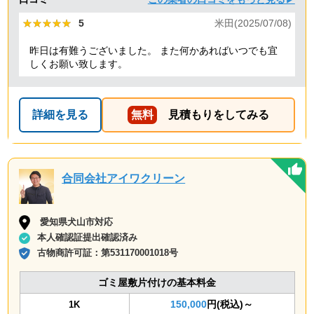
★★★★★
★★★★★
5
米田(2025/07/08)
昨日は有難うございました。 また何かあればいつでも宜
しくお願い致します。
詳細を見る
無料
見積もりをしてみる
合同会社アイワクリーン
愛知県犬山市対応
本人確認証提出確認済み
古物商許可証：
第531170001018号
ゴミ屋敷片付けの基本料金
150,000
円(税込)～
1K