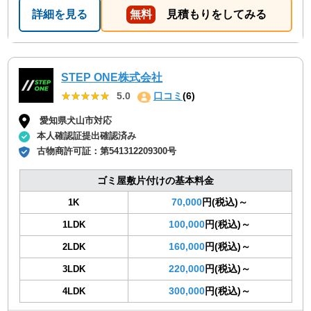
詳細を見る
無料
見積もりをしてみる
STEP ONE株式会社
★★★★★
★★★★★
5.0
口コミ
(6)
愛知県犬山市対応
本人確認証提出確認済み
古物商許可証：
第541312209300号
ゴミ屋敷片付けの基本料金
70,000
円(税込)～
1K
100,000
円(税込)～
1LDK
160,000
円(税込)～
2LDK
220,000
円(税込)～
3LDK
300,000
円(税込)～
4LDK