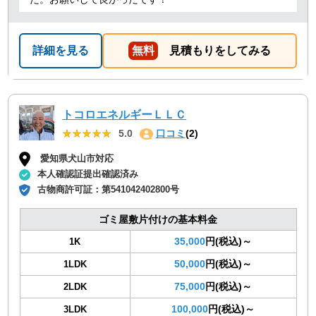
詳細を見る
無料
見積もりをしてみる
トコロエネルギーＬＬＣ
★★★★★
★★★★★
5.0
口コミ
(2)
愛知県犬山市対応
本人確認証提出確認済み
古物商許可証：
第541042402800号
ゴミ屋敷片付けの基本料金
35,000
円(税込)～
1K
50,000
円(税込)～
1LDK
75,000
円(税込)～
2LDK
100,000
円(税込)～
3LDK