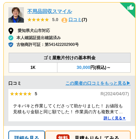
不用品回収スマイル
★★★★★
★★★★★
5.0
口コミ
(7)
愛知県犬山市対応
本人確認証提出確認済み
古物商許可証：
第541422202900号
ゴミ屋敷片付けの基本料金
30,000
円(税込)～
1K
口コミ
この業者の口コミをもっと見る▶
★★★★★
★★★★★
5
R(2024/04/07)
テキパキと作業してくださって助かりました！ お値段も
見積もり金額と同じ額でした！ 作業員の方も複数来てく
ださり、 女性の方もいて安心しました！ こちらに頼んで
詳しく見る▼
良かったです！ また何かあれば頼みたいです！
詳細を見る
無料
見積もりをしてみる