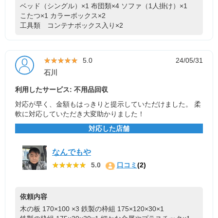
ベッド（シングル）×1
布団類×4
ソファ（1人掛け）×1
こたつ×1
カラーボックス×2
工具類 コンテナボックス入り×2
★★★★★
★★★★★
5.0
24/05/31
石川
利用したサービス: 不用品回収
対応が早く、金額もはっきりと提示していただけました。 柔
軟に対応していただき大変助かりました！
対応した店舗
なんでもや
★★★★★
★★★★★
5.0
口コミ
(2)
依頼内容
木の板 170×100 ×3
鉄製の枠組 175×120×30×1