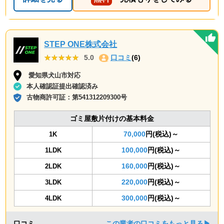
STEP ONE株式会社
★★★★★
★★★★★
5.0
口コミ
(6)
愛知県犬山市対応
本人確認証提出確認済み
古物商許可証：
第541312209300号
ゴミ屋敷片付けの基本料金
70,000
円(税込)～
1K
100,000
円(税込)～
1LDK
160,000
円(税込)～
2LDK
220,000
円(税込)～
3LDK
300,000
円(税込)～
4LDK
口コミ
この業者の口コミをもっと見る▶