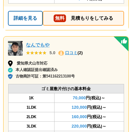
詳細を見る
無料
見積もりをしてみる
なんでもや
★★★★★
★★★★★
5.0
口コミ
(2)
愛知県犬山市対応
本人確認証提出確認済み
古物商許可証：
第541162213100号
ゴミ屋敷片付けの基本料金
70,000
円(税込)～
1K
120,000
円(税込)～
1LDK
160,000
円(税込)～
2LDK
220,000
円(税込)～
3LDK