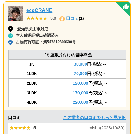
ecoCRANE
★★★★★
★★★★★
5.0
口コミ
(1)
愛知県犬山市対応
本人確認証提出確認済み
古物商許可証：
第543812300600号
ゴミ屋敷片付けの基本料金
30,000
円(税込)～
1K
70,000
円(税込)～
1LDK
120,000
円(税込)～
2LDK
170,000
円(税込)～
3LDK
220,000
円(税込)～
4LDK
口コミ
この業者の口コミをもっと見る▶
★★★★★
★★★★★
5
misha(2023/10/30)