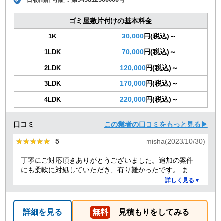
ゴミ屋敷片付けの基本料金
30,000
円(税込)～
1K
70,000
円(税込)～
1LDK
120,000
円(税込)～
2LDK
170,000
円(税込)～
3LDK
220,000
円(税込)～
4LDK
口コミ
この業者の口コミをもっと見る▶
★★★★★
★★★★★
5
misha(2023/10/30)
丁寧にご対応頂きありがとうございました。追加の案件
にも柔軟に対処していただき、有り難かったです。 また
何かありましたらぜひよろしくお願いします。
詳しく見る▼
詳細を見る
無料
見積もりをしてみる