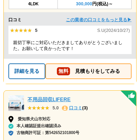
300,000
円(税込)～
4LDK
口コミ
この業者の口コミをもっと見る▶
★★★★★
★★★★★
5
S.U(2024/10/27)
親切丁寧にご対応いただきましてありがとうございまし
た。お願いして良かったです！
詳細を見る
無料
見積もりをしてみる
不用品回収LIFERE
★★★★★
★★★★★
5.0
口コミ
(3)
愛知県犬山市対応
本人確認証提出確認済み
古物商許可証：
第542652101800号