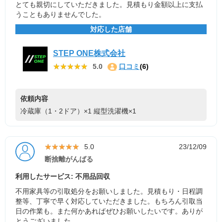
とても親切にしていただきました。見積もり金額以上に支払
うこともありませんでした。
対応した店舗
STEP ONE株式会社
★★★★★
★★★★★
5.0
口コミ
(6)
依頼内容
冷蔵庫（1・2ドア）×1
縦型洗濯機×1
★★★★★
★★★★★
5.0
23/12/09
断捨離がんばる
利用したサービス: 不用品回収
不用家具等の引取処分をお願いしました。見積もり・日程調
整等、丁寧で早く対応していただきました。もちろん引取当
日の作業も。また何かあればぜひお願いしたいです。ありが
とうございました。