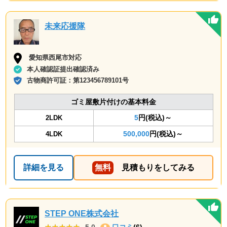
未来応援隊
愛知県西尾市対応
本人確認証提出確認済み
古物商許可証：
第123456789101号
ゴミ屋敷片付けの基本料金
5
円(税込)～
2LDK
500,000
円(税込)～
4LDK
詳細を見る
無料
見積もりをしてみる
STEP ONE株式会社
★★★★★
★★★★★
5.0
口コミ
(6)