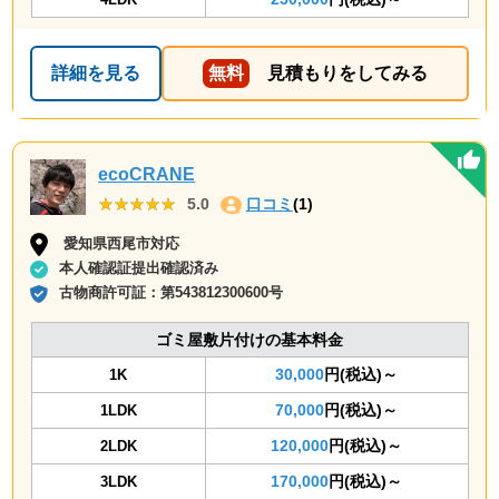
詳細を見る
無料
見積もりをしてみる
ecoCRANE
★★★★★
★★★★★
5.0
口コミ
(1)
愛知県西尾市対応
本人確認証提出確認済み
古物商許可証：
第543812300600号
ゴミ屋敷片付けの基本料金
30,000
円(税込)～
1K
70,000
円(税込)～
1LDK
120,000
円(税込)～
2LDK
170,000
円(税込)～
3LDK