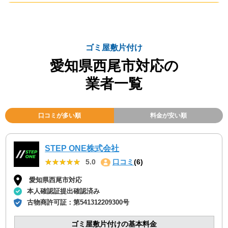
ゴミ屋敷片付け
愛知県西尾市対応の
業者一覧
口コミが多い順
料金が安い順
STEP ONE株式会社
★★★★★
★★★★★
5.0
口コミ
(6)
愛知県西尾市対応
本人確認証提出確認済み
古物商許可証：
第541312209300号
ゴミ屋敷片付けの基本料金