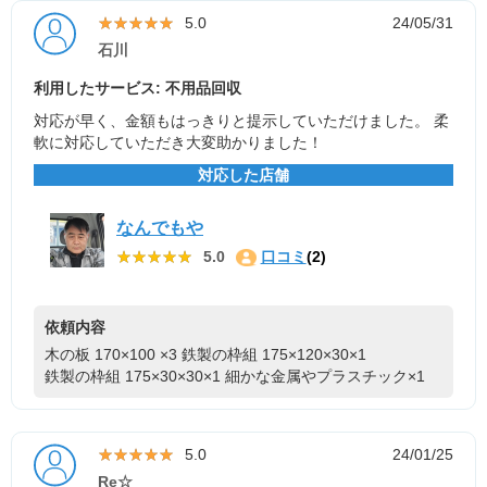
★★★★★
★★★★★
5.0
24/05/31
石川
利用したサービス: 不用品回収
対応が早く、金額もはっきりと提示していただけました。 柔
軟に対応していただき大変助かりました！
対応した店舗
なんでもや
★★★★★
★★★★★
5.0
口コミ
(2)
依頼内容
木の板 170×100 ×3
鉄製の枠組 175×120×30×1
鉄製の枠組 175×30×30×1
細かな金属やプラスチック×1
★★★★★
★★★★★
5.0
24/01/25
Re☆