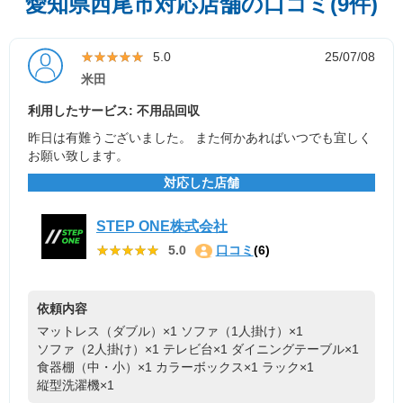
愛知県西尾市対応店舗の口コミ(9件)
★★★★★
★★★★★
5.0
25/07/08
米田
利用したサービス: 不用品回収
昨日は有難うございました。 また何かあればいつでも宜しく
お願い致します。
対応した店舗
STEP ONE株式会社
★★★★★
★★★★★
5.0
口コミ
(6)
依頼内容
マットレス（ダブル）×1
ソファ（1人掛け）×1
ソファ（2人掛け）×1
テレビ台×1
ダイニングテーブル×1
食器棚（中・小）×1
カラーボックス×1
ラック×1
縦型洗濯機×1