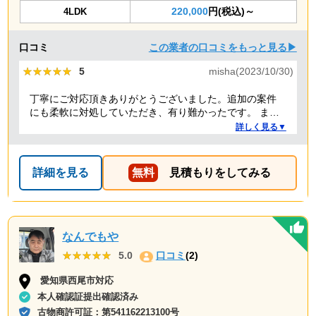
220,000
円(税込)～
4LDK
口コミ
この業者の口コミをもっと見る▶
★★★★★
★★★★★
5
misha(2023/10/30)
丁寧にご対応頂きありがとうございました。追加の案件
にも柔軟に対処していただき、有り難かったです。 また
何かありましたらぜひよろしくお願いします。
詳しく見る▼
詳細を見る
無料
見積もりをしてみる
なんでもや
★★★★★
★★★★★
5.0
口コミ
(2)
愛知県西尾市対応
本人確認証提出確認済み
古物商許可証：
第541162213100号