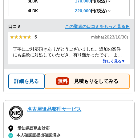
170,000
円(税込)～
3LDK
220,000
円(税込)～
4LDK
口コミ
この業者の口コミをもっと見る▶
★★★★★
★★★★★
5
misha(2023/10/30)
丁寧にご対応頂きありがとうございました。追加の案件
にも柔軟に対処していただき、有り難かったです。 また
何かありましたらぜひよろしくお願いします。
詳しく見る▼
詳細を見る
無料
見積もりをしてみる
名古屋遺品整理サービス
愛知県西尾市対応
本人確認証提出確認済み