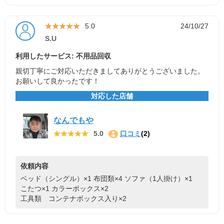
★★★★★
★★★★★
5.0
24/10/27
S.U
利用したサービス: 不用品回収
親切丁寧にご対応いただきましてありがとうございました。
お願いして良かったです！
対応した店舗
なんでもや
★★★★★
★★★★★
5.0
口コミ
(2)
依頼内容
ベッド（シングル）×1
布団類×4
ソファ（1人掛け）×1
こたつ×1
カラーボックス×2
工具類 コンテナボックス入り×2