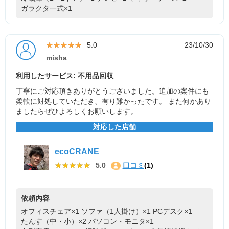
ガラクタ一式×1
★★★★★
★★★★★
5.0
23/10/30
misha
利用したサービス: 不用品回収
丁寧にご対応頂きありがとうございました。追加の案件にも
柔軟に対処していただき、有り難かったです。 また何かあり
ましたらぜひよろしくお願いします。
対応した店舗
ecoCRANE
★★★★★
★★★★★
5.0
口コミ
(1)
依頼内容
オフィスチェア×1
ソファ（1人掛け）×1
PCデスク×1
たんす（中・小）×2
パソコン・モニタ×1