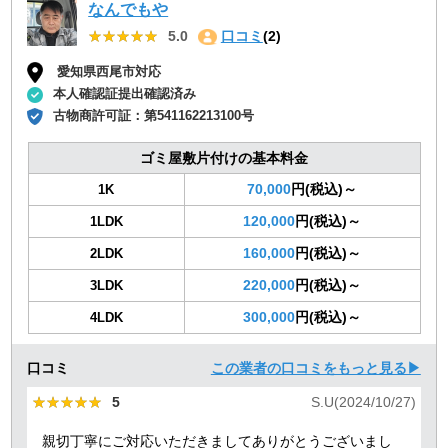
なんでもや
★★★★★
★★★★★
5.0
口コミ
(2)
愛知県西尾市対応
本人確認証提出確認済み
古物商許可証：
第541162213100号
ゴミ屋敷片付けの基本料金
70,000
円(税込)～
1K
120,000
円(税込)～
1LDK
160,000
円(税込)～
2LDK
220,000
円(税込)～
3LDK
300,000
円(税込)～
4LDK
口コミ
この業者の口コミをもっと見る▶
★★★★★
★★★★★
5
S.U(2024/10/27)
親切丁寧にご対応いただきましてありがとうございまし