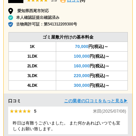
愛知県西尾市対応
本人確認証提出確認済み
古物商許可証：
第541312209300号
ゴミ屋敷片付けの基本料金
70,000
円(税込)～
1K
100,000
円(税込)～
1LDK
160,000
円(税込)～
2LDK
220,000
円(税込)～
3LDK
300,000
円(税込)～
4LDK
口コミ
この業者の口コミをもっと見る▶
★★★★★
★★★★★
5
米田(2025/07/08)
昨日は有難うございました。 また何かあればいつでも宜
しくお願い致します。