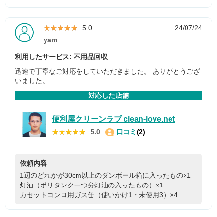
★★★★★
★★★★★
5.0
24/07/24
yam
利用したサービス: 不用品回収
迅速で丁寧なご対応をしていただきました。 ありがとうござ
いました。
対応した店舗
便利屋クリーンラブ clean-love.net
★★★★★
★★★★★
5.0
口コミ
(2)
依頼内容
1辺のどれかが30cm以上のダンボール箱に入ったもの×1
灯油（ポリタンク一つ分灯油の入ったもの）×1
カセットコンロ用ガス缶（使いかけ1・未使用3）×4