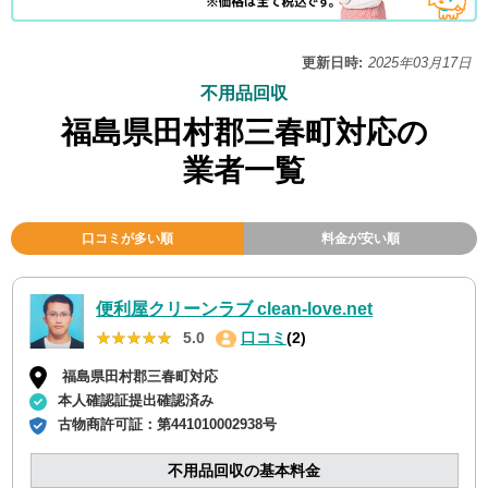
更新日時:
2025年03月17日
不用品回収
福島県田村郡三春町対応の
業者一覧
口コミが多い順
料金が安い順
便利屋クリーンラブ clean-love.net
★★★★★
★★★★★
5.0
口コミ
(2)
福島県田村郡三春町対応
本人確認証提出確認済み
古物商許可証：
第441010002938号
不用品回収の基本料金