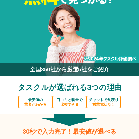
全国350社から厳選5社をご紹介
タスクルが選ばれる3つの理由
最安値の
口コミと料金で
チャットで見積り
業者がわかる
比較できる
営業電話なし
30秒で入力完了！最安値が選べる