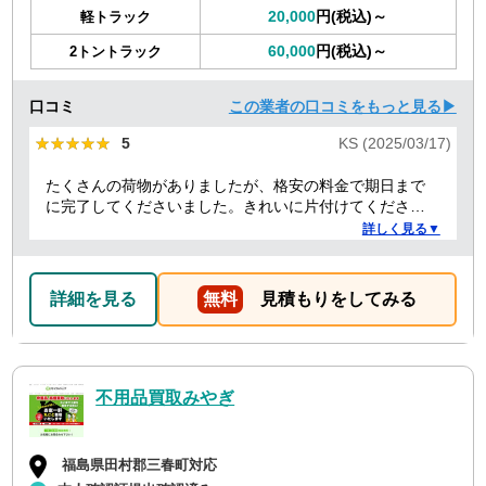
20,000
円(税込)～
軽トラック
60,000
円(税込)～
2トントラック
口コミ
この業者の口コミをもっと見る▶
★★★★★
★★★★★
5
KS (2025/03/17)
たくさんの荷物がありましたが、格安の料金で期日まで
に完了してくださいました。きれいに片付けてくださり
ありがとうございました。作業の進捗も報告してくださ
詳しく見る▼
り安心できました。
詳細を見る
無料
見積もりをしてみる
不用品買取みやぎ
福島県田村郡三春町対応