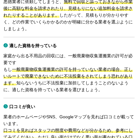
悪徳業者に依頼してしまうと、
無料で回収と謳っておきながら作業
後に高額な料金を請求されたり、見積もりにない追加料金を請求さ
れたりすることがあります。
したがって、見積もりが分かりやす
く、どの作業でいくらかかるのかが明確に分かる業者を選ぶように
しましょう。
適した資格を持っている
家庭から出る不用品の回収には、一般廃棄物収集運搬業の許可が必
要です
もし
一般廃棄物収集運搬業の許可を持っていない業者の場合、正し
いルートで廃棄できないために不法投棄をされてしまう恐れがあり
ます。
知らないうちに不法投棄に加担してしまうことのないよう
に、適した資格を持っている業者を選びましょう。
口コミが良い
業者のホームページやSNS、Googleマップを見れば口コミが載って
います。
口コミを見ればスタッフの態度や費用などが分かるため、参考にし
てみてください。ただし良い面だけでなく悪い面が書かれている口