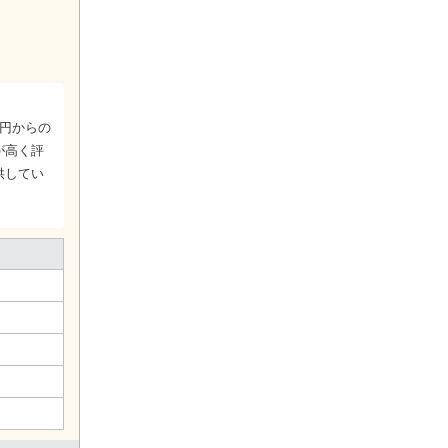
0円からの
が高く評
供してい