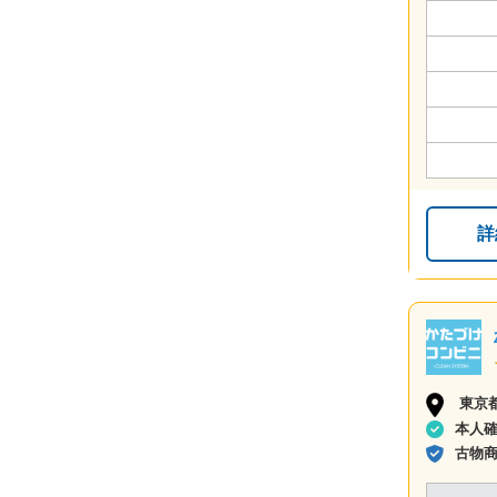
詳
東京
本人
古物