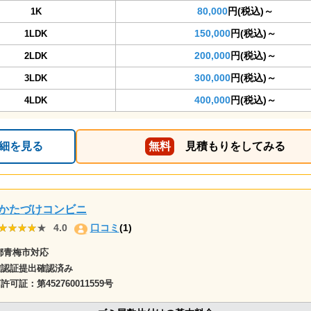
80,000
円(税込)～
1K
150,000
円(税込)～
1LDK
200,000
円(税込)～
2LDK
300,000
円(税込)～
3LDK
400,000
円(税込)～
4LDK
細を見る
無料
見積もりをしてみる
かたづけコンビニ
★★★★★
★★★★★
4.0
口コミ
(1)
都青梅市対応
確認証提出確認済み
商許可証：
第452760011559号