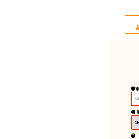
❶
❷ 
❸ 