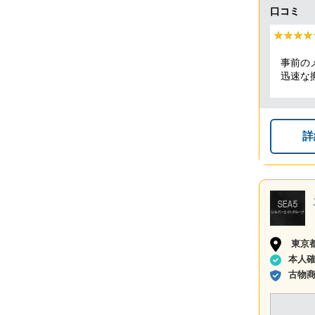
口コミ
★★★★
★★★★
事前の
迅速な
も全体
詳
東京
本人
古物