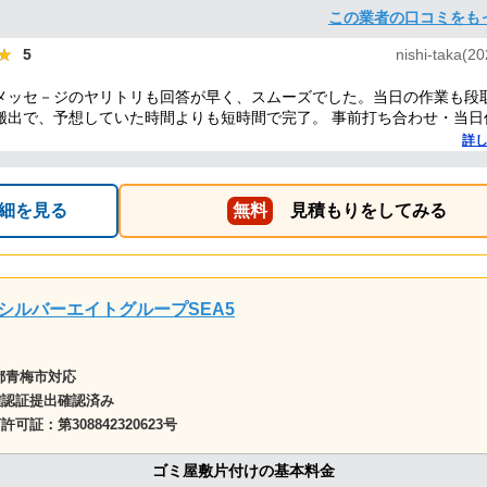
この業者の口コミをも
★
★
5
nishi-taka(2
メッセ－ジのヤリトリも回答が早く、スムーズでした。当日の作業も段
搬出で、予想していた時間よりも短時間で完了。 事前打ち合わせ・当日
的に好感がもて、今後何かある時はまた依頼したくなるような感想です
詳
細を見る
無料
見積もりをしてみる
シルバーエイトグループSEA5
都青梅市対応
確認証提出確認済み
商許可証：
第308842320623号
ゴミ屋敷片付けの基本料金