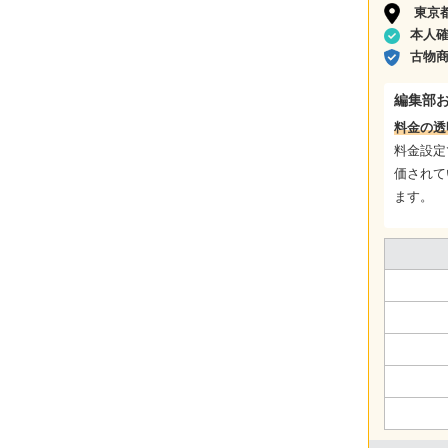
東京
本人
古物
編集部
料金の透
料金設定
価されて
ます。