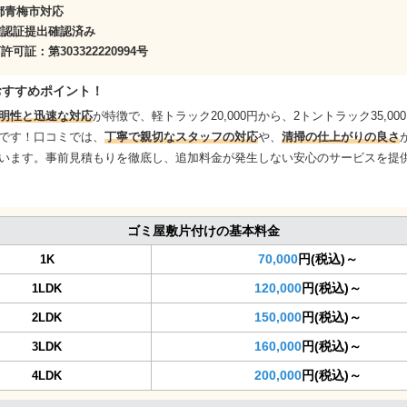
都青梅市対応
確認証提出確認済み
商許可証：
第303322220994号
おすすめポイント！
明性と迅速な対応
が特徴で、軽トラック20,000円から、2トントラック35,00
です！口コミでは、
丁寧で親切なスタッフの対応
や、
清掃の仕上がりの良さ
います。事前見積もりを徹底し、追加料金が発生しない安心のサービスを提
ゴミ屋敷片付けの基本料金
70,000
円(税込)～
1K
120,000
円(税込)～
1LDK
150,000
円(税込)～
2LDK
160,000
円(税込)～
3LDK
200,000
円(税込)～
4LDK