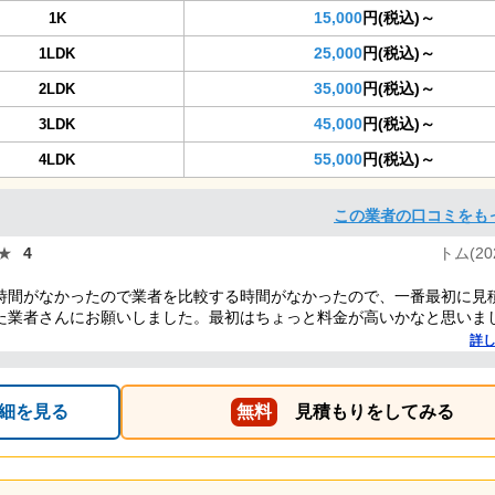
15,000
円(税込)～
1K
25,000
円(税込)～
1LDK
35,000
円(税込)～
2LDK
45,000
円(税込)～
3LDK
55,000
円(税込)～
4LDK
この業者の口コミをも
★
★
4
トム(202
時間がなかったので業者を比較する時間がなかったので、一番最初に見
た業者さんにお願いしました。最初はちょっと料金が高いかなと思いま
いた事もあり家から近い業者さんだったらしく時間もぴったり訪問して
詳
ぐらいの作業で手際よくやってもらえました。作業の人もとても対応がよ
作業をしてもらえました。空いてるスペースにもう少し残荷積んでもら
た。
細を見る
無料
見積もりをしてみる