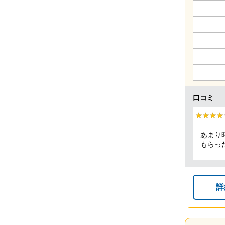
口コミ
★★★★
★★★★
あまり
もらっ
急いで
30分
ちよく
しかっ
詳