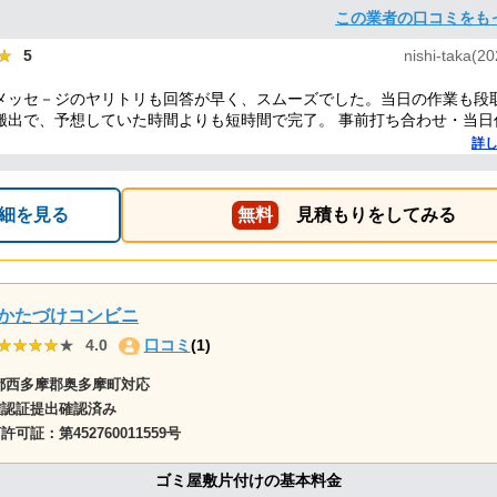
この業者の口コミをも
★
★
5
nishi-taka(2
メッセ－ジのヤリトリも回答が早く、スムーズでした。当日の作業も段
搬出で、予想していた時間よりも短時間で完了。 事前打ち合わせ・当日
的に好感がもて、今後何かある時はまた依頼したくなるような感想です
詳
細を見る
無料
見積もりをしてみる
かたづけコンビニ
★★★★★
★★★★★
4.0
口コミ
(1)
都西多摩郡奥多摩町対応
確認証提出確認済み
商許可証：
第452760011559号
ゴミ屋敷片付けの基本料金