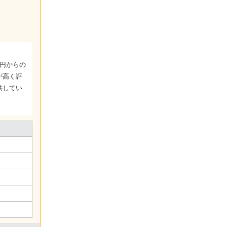
0円からの
が高く評
供してい