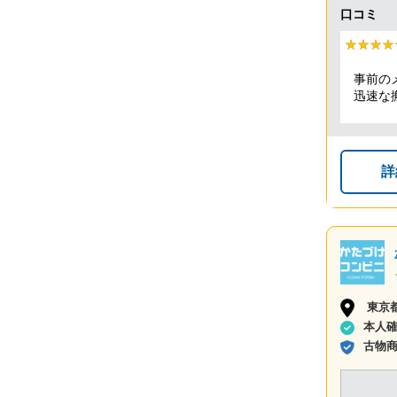
口コミ
★★★★
★★★★
事前の
迅速な
も全体
詳
東京
本人
古物