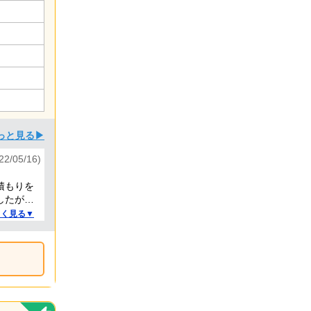
っと見る▶
2/05/16)
積もりを
したが、
くれて、
しく見る▼
く気持
えたら嬉