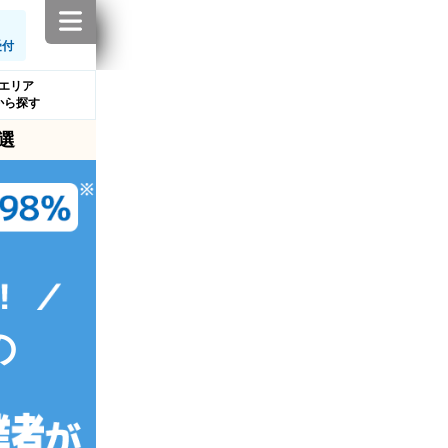
受付
エリア
から探す
選
の