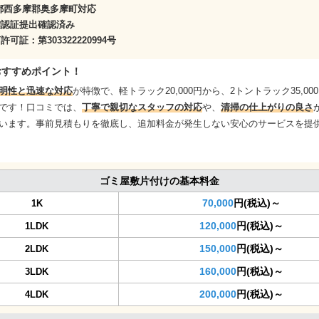
都西多摩郡奥多摩町対応
確認証提出確認済み
商許可証：
第303322220994号
おすすめポイント！
明性と迅速な対応
が特徴で、軽トラック20,000円から、2トントラック35,00
です！口コミでは、
丁寧で親切なスタッフの対応
や、
清掃の仕上がりの良さ
います。事前見積もりを徹底し、追加料金が発生しない安心のサービスを提
ゴミ屋敷片付けの基本料金
70,000
円(税込)～
1K
120,000
円(税込)～
1LDK
150,000
円(税込)～
2LDK
160,000
円(税込)～
3LDK
200,000
円(税込)～
4LDK