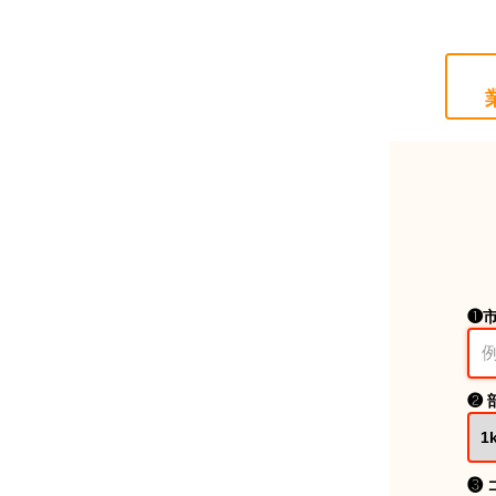
❶
❷ 
❸ 