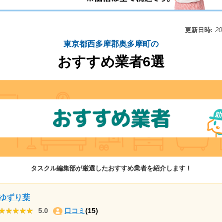
更新日時:
2
東京都西多摩郡奥多摩町の
おすすめ業者6選
タスクル編集部が厳選したおすすめ業者を紹介します！
ゆずり葉
★★★★★
★★★★★
5.0
口コミ
(15)