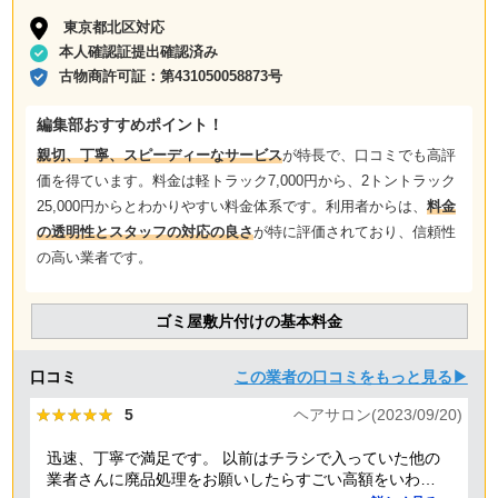
東京都北区対応
本人確認証提出確認済み
古物商許可証：
第431050058873号
編集部おすすめポイント！
親切、丁寧、スピーディーなサービス
が特長で、口コミでも高評
価を得ています。料金は軽トラック7,000円から、2トントラック
25,000円からとわかりやすい料金体系です。利用者からは、
料金
の透明性とスタッフの対応の良さ
が特に評価されており、信頼性
の高い業者です。
ゴミ屋敷片付けの基本料金
口コミ
この業者の口コミをもっと見る▶
★★★★★
★★★★★
5
ヘアサロン(2023/09/20)
迅速、丁寧で満足です。 以前はチラシで入っていた他の
業者さんに廃品処理をお願いしたらすごい高額をいわれ