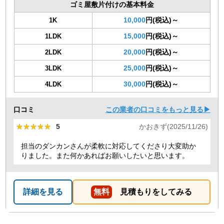
ゴミ屋敷片付けの基本料金
10,000
円(税込)～
1K
15,000
円(税込)～
1LDK
20,000
円(税込)～
2LDK
25,000
円(税込)～
3LDK
30,000
円(税込)～
4LDK
口コミ
この業者の口コミをもっと見る▶
★★★★★
★★★★★
5
かおきず(2025/11/26)
担当のダンカンさんが柔軟に対応してくださり大変助か
りました。また何かあればお願いしたいと思います。
詳細を見る
無料
見積もりをしてみる