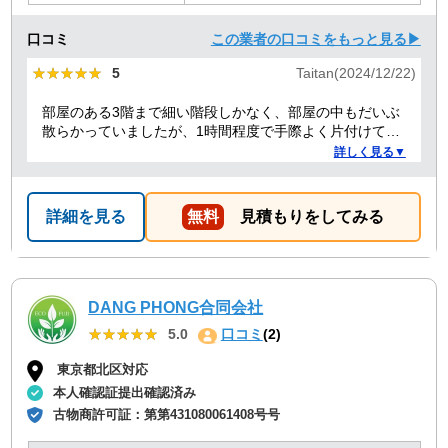
口コミ
この業者の口コミをもっと見る▶
★★★★★
★★★★★
5
Taitan(2024/12/22)
部屋のある3階まで細い階段しかなく、部屋の中もだいぶ
散らかっていましたが、1時間程度で手際よく片付けてく
れました。良かったです。
詳しく見る▼
詳細を見る
無料
見積もりをしてみる
DANG PHONG合同会社
★★★★★
★★★★★
5.0
口コミ
(2)
東京都北区対応
本人確認証提出確認済み
古物商許可証：
第第431080061408号号