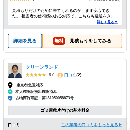
見積もりだけのために来てくれるのが、まず安心でき
た。 担当者の信頼感のある対応で、こちらも融通をきか
せることで、結果的にもっとも安い価格でお願いでき
詳しく見る▼
た。 前日当日の急な依頼にも柔軟に丁寧に対応してくだ
さり、ありがたかったので満点にしました。
詳細を見る
無料
見積もりをしてみる
クリーンランド
★★★★★
★★★★★
5.0
口コミ
(2)
東京都北区対応
本人確認証提出確認済み
古物商許可証：
第431050058873号
ゴミ屋敷片付けの基本料金
口コミ
この業者の口コミをもっと見る▶