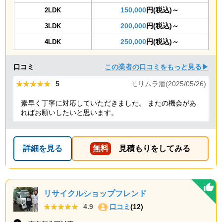
150,000
円(税込)～
2LDK
200,000
円(税込)～
3LDK
250,000
円(税込)～
4LDK
口コミ
この業者の口コミをもっと見る▶
★★★★★
★★★★★
5
モリムラ潘(2025/05/26)
素早く丁寧に対応していただきました。 またの機会があ
ればお願いしたいと思います。
詳細を見る
無料
見積もりをしてみる
リサイクルショップフレンド
★★★★★
★★★★★
4.9
口コミ
(12)