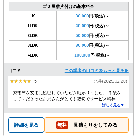
ゴミ屋敷片付けの基本料金
30,000
円(税込)～
1K
40,000
円(税込)～
1LDK
50,000
円(税込)～
2LDK
80,000
円(税込)～
3LDK
100,000
円(税込)～
4LDK
口コミ
この業者の口コミをもっと見る▶
★★★★★
★★★★★
5
北井(2025/02/20)
家電等を安価に処理していただき助かりました。 作業を
してくださったお兄さんがとても親切でサービス精神溢
れる方でした！
詳しく見る▼
詳細を見る
無料
見積もりをしてみる