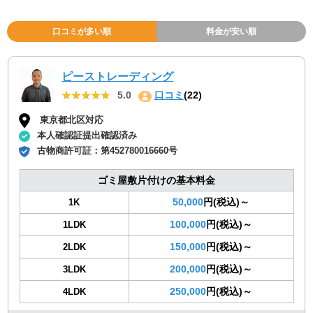
口コミが多い順
料金が安い順
ピーストレーディング
★★★★★
★★★★★
5.0
口コミ
(22)
東京都北区対応
本人確認証提出確認済み
古物商許可証：
第452780016660号
ゴミ屋敷片付けの基本料金
50,000
円(税込)～
1K
100,000
円(税込)～
1LDK
150,000
円(税込)～
2LDK
200,000
円(税込)～
3LDK
250,000
円(税込)～
4LDK