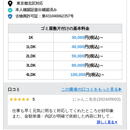
東京都北区対応
本人確認証提出確認済み
古物商許可証：
第431040062357号
ゴミ屋敷片付けの基本料金
30,000
円(税込)～
1K
40,000
円(税込)～
1LDK
50,000
円(税込)～
2LDK
80,000
円(税込)～
3LDK
100,000
円(税込)～
4LDK
口コミ
この業者の口コミをもっと見る▶
★★★★★
★★★★★
5
にゃんこ先生(2024/09/03)
仕事も早く元気に明るく対応してくれたところが好印象
また、金額単価・内訳が明確で依頼した内容に対しての
金額も納得した。
詳しく見る▼