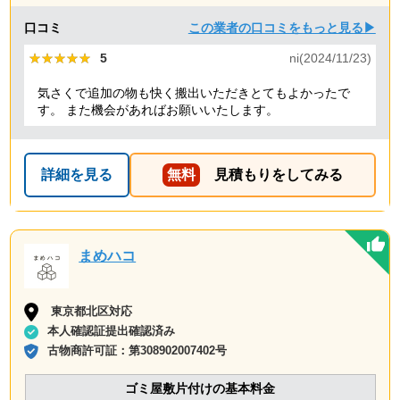
口コミ
この業者の口コミをもっと見る▶
★★★★★
★★★★★
5
ni(2024/11/23)
気さくで追加の物も快く搬出いただきとてもよかったで
す。 また機会があればお願いいたします。
詳細を見る
無料
見積もりをしてみる
まめハコ
東京都北区対応
本人確認証提出確認済み
古物商許可証：
第308902007402号
ゴミ屋敷片付けの基本料金