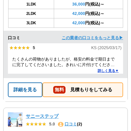
36,000
円(税込)～
1LDK
42,000
円(税込)～
2LDK
42,000
円(税込)～
3LDK
口コミ
この業者の口コミをもっと見る▶
★★★★★
★★★★★
5
KS (2025/03/17)
たくさんの荷物がありましたが、格安の料金で期日まで
に完了してくださいました。きれいに片付けてくださり
ありがとうございました。作業の進捗も報告してくださ
詳しく見る▼
り安心できました。
詳細を見る
無料
見積もりをしてみる
サニーステップ
★★★★★
★★★★★
5.0
口コミ
(2)