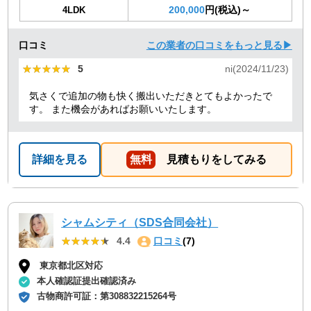
200,000
円(税込)～
4LDK
口コミ
この業者の口コミをもっと見る▶
★★★★★
★★★★★
5
ni(2024/11/23)
気さくで追加の物も快く搬出いただきとてもよかったで
す。 また機会があればお願いいたします。
詳細を見る
無料
見積もりをしてみる
シャムシティ（SDS合同会社）
★★★★★
★★★★★
4.4
口コミ
(7)
東京都北区対応
本人確認証提出確認済み
古物商許可証：
第308832215264号