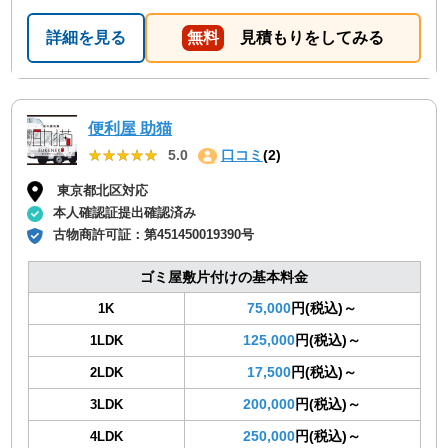
詳細を見る
無料
見積もりをしてみる
便利屋 助猫
★★★★★
★★★★★
5.0
口コミ
(2)
東京都北区対応
本人確認証提出確認済み
古物商許可証：
第451450019390号
ゴミ屋敷片付けの基本料金
75,000
円(税込)～
1K
125,000
円(税込)～
1LDK
17,500
円(税込)～
2LDK
200,000
円(税込)～
3LDK
250,000
円(税込)～
4LDK