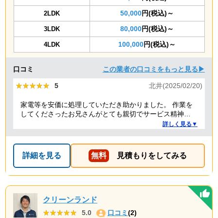
50,000
円(税込)～
2LDK
80,000
円(税込)～
3LDK
100,000
円(税込)～
4LDK
口コミ
この業者の口コミをもっと見る▶
★★★★★
★★★★★
5
北井(2025/02/20)
家電等を安価に処理していただき助かりました。 作業を
してくださったお兄さんがとても親切でサービス精神溢
れる方でした！
詳しく見る▼
詳細を見る
無料
見積もりをしてみる
クリーンランド
★★★★★
★★★★★
5.0
口コミ
(2)