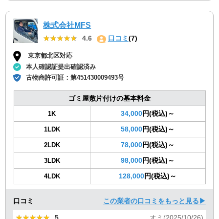
株式会社MFS
★★★★★
★★★★★
4.6
口コミ
(7)
東京都北区対応
本人確認証提出確認済み
古物商許可証：
第451430009493号
ゴミ屋敷片付けの基本料金
34,000
円(税込)～
1K
58,000
円(税込)～
1LDK
78,000
円(税込)～
2LDK
98,000
円(税込)～
3LDK
128,000
円(税込)～
4LDK
口コミ
この業者の口コミをもっと見る▶
★★★★★
★★★★★
5
オミ(2025/10/26)