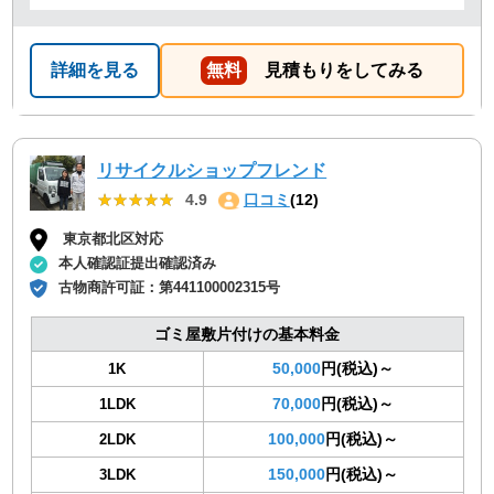
詳細を見る
無料
見積もりをしてみる
リサイクルショップフレンド
★★★★★
★★★★★
4.9
口コミ
(12)
東京都北区対応
本人確認証提出確認済み
古物商許可証：
第441100002315号
ゴミ屋敷片付けの基本料金
50,000
円(税込)～
1K
70,000
円(税込)～
1LDK
100,000
円(税込)～
2LDK
150,000
円(税込)～
3LDK