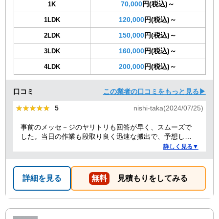
70,000
円(税込)～
1K
120,000
円(税込)～
1LDK
150,000
円(税込)～
2LDK
160,000
円(税込)～
3LDK
200,000
円(税込)～
4LDK
口コミ
この業者の口コミをもっと見る▶
★★★★★
★★★★★
5
nishi-taka(2024/07/25)
事前のメッセ－ジのヤリトリも回答が早く、スムーズで
した。当日の作業も段取り良く迅速な搬出で、予想して
いた時間よりも短時間で完了。 事前打ち合わせ・当日作
詳しく見る▼
業とも全体的に好感がもて、今後何かある時はまた依頼
したくなるような感想です。
詳細を見る
無料
見積もりをしてみる