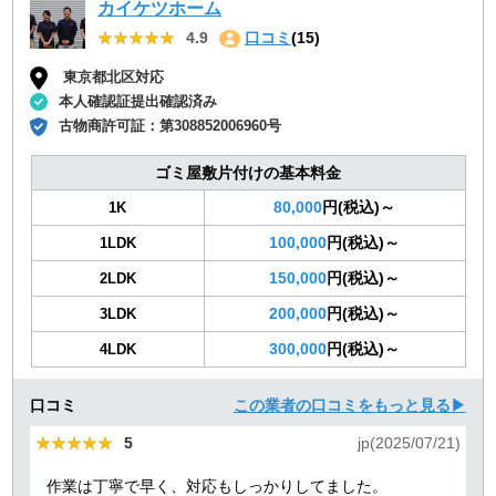
カイケツホーム
★★★★★
★★★★★
4.9
口コミ
(15)
東京都北区対応
本人確認証提出確認済み
古物商許可証：
第308852006960号
ゴミ屋敷片付けの基本料金
80,000
円(税込)～
1K
100,000
円(税込)～
1LDK
150,000
円(税込)～
2LDK
200,000
円(税込)～
3LDK
300,000
円(税込)～
4LDK
口コミ
この業者の口コミをもっと見る▶
★★★★★
★★★★★
5
jp(2025/07/21)
作業は丁寧で早く、対応もしっかりしてました。