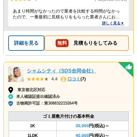
あまり時間がなかったので業者を比較する時間がなかっ
たので、一番最初に見積もりをもらった業者さんにお願
いしました。最初はちょっと料金が高いかなと思いまし
詳しく見る▼
たが、急いでいた事もあり家から近い業者さんだったら
しく時間もぴったり訪問してくれて、30分ぐらいの作業
で手際よくやってもらえました。作業の人もとても対応
詳細を見る
無料
見積もりをしてみる
がよく気持ちよく作業をしてもらえました。空いてるス
ペースにもう少し残荷積んでもらえたら嬉しかった。
シャムシティ（SDS合同会社）
★★★★★
★★★★★
4.4
口コミ
(7)
東京都北区対応
本人確認証提出確認済み
古物商許可証：
第308832215264号
ゴミ屋敷片付けの基本料金
30,000
円(税込)～
1K
40,000
円(税込)～
1LDK