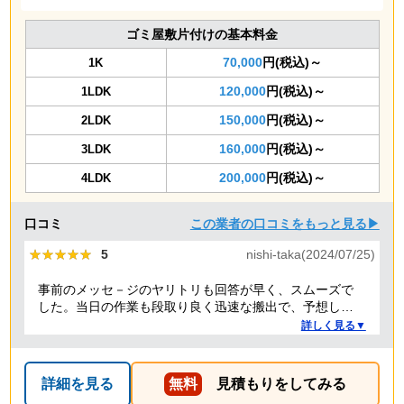
ゴミ屋敷片付けの基本料金
70,000
円(税込)～
1K
120,000
円(税込)～
1LDK
150,000
円(税込)～
2LDK
160,000
円(税込)～
3LDK
200,000
円(税込)～
4LDK
口コミ
この業者の口コミをもっと見る▶
★★★★★
★★★★★
5
nishi-taka(2024/07/25)
事前のメッセ－ジのヤリトリも回答が早く、スムーズで
した。当日の作業も段取り良く迅速な搬出で、予想して
いた時間よりも短時間で完了。 事前打ち合わせ・当日作
詳しく見る▼
業とも全体的に好感がもて、今後何かある時はまた依頼
したくなるような感想です。
詳細を見る
無料
見積もりをしてみる