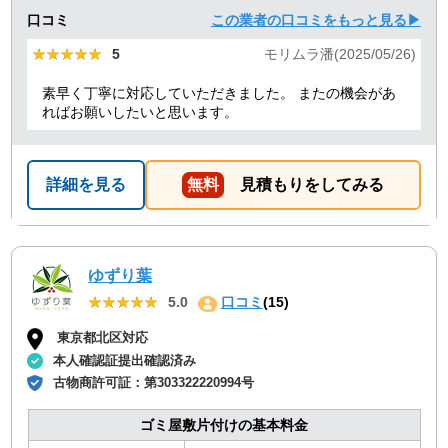
口コミ
この業者の口コミをもっと見る▶
★★★★★
★★★★★
5
モリムラ潘(2025/05/26)
素早く丁寧に対応していただきました。 またの機会があ
ればお願いしたいと思います。
詳細を見る
無料
見積もりをしてみる
ゆずり葉
★★★★★
★★★★★
5.0
口コミ
(15)
東京都北区対応
本人確認証提出確認済み
古物商許可証：
第303322220994号
ゴミ屋敷片付けの基本料金