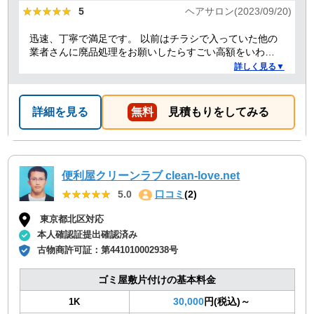
★★★★★
★★★★★
5
ヘアサロン(2023/09/20)
迅速、丁寧で満足です。 以前はチラシで入っていた他の
業者さんに廃品処理をお願いしたらすごい高額をいわれ
たことがありましたが、クリーランドさんは提示額通り
詳しく見る▼
でした。 安心できたので、また機会があればお願いしよ
うと思っております。
詳細を見る
無料
見積もりをしてみる
便利屋クリーンラブ clean-love.net
★★★★★
★★★★★
5.0
口コミ
(2)
東京都北区対応
本人確認証提出確認済み
古物商許可証：
第441010002938号
ゴミ屋敷片付けの基本料金
30,000
円(税込)～
1K