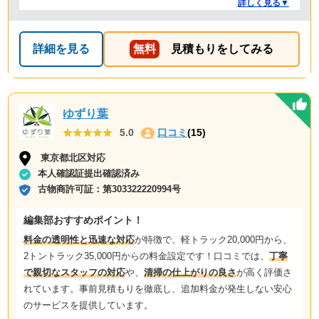
たことがありましたが、クリーランドさんは提示額通り
詳しく見る▼
でした。 安心できたので、また機会があればお願いしよ
うと思っております。
詳細を見る
無料
見積もりをしてみる
ゆずり葉
★★★★★
★★★★★
5.0
口コミ
(15)
東京都北区対応
本人確認証提出確認済み
古物商許可証：
第303322220994号
編集部おすすめポイント！
料金の透明性と迅速な対応
が特徴で、軽トラック20,000円から、
2トントラック35,000円からの料金設定です！口コミでは、
丁寧
で親切なスタッフの対応
や、
清掃の仕上がりの良さ
が高く評価さ
れています。事前見積もりを徹底し、追加料金が発生しない安心
のサービスを提供しています。