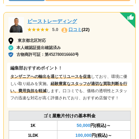
ピーストレーディング
★★★★★
★★★★★
5.0
口コミ
(22)
東京都北区対応
本人確認証提出確認済み
古物商許可証：
第452780016660号
編集部おすすめポイント！
タンザニアへの輸出を通じてリユースを促進
しており、環境に優
しい取り組みを実施。
経験豊富なスタッフが適切な買取判断を行
い、費用負担を軽減
します。口コミでも、価格の透明性とスタッ
フの迅速な対応が高く評価されており、おすすめ店舗です！
ゴミ屋敷片付けの基本料金
50,000
円(税込)～
1K
100,000
円(税込)～
1LDK