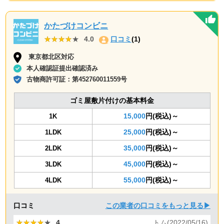
かたづけコンビニ
★★★★★
★★★★★
4.0
口コミ
(1)
東京都北区対応
本人確認証提出確認済み
古物商許可証：
第452760011559号
ゴミ屋敷片付けの基本料金
15,000
円(税込)～
1K
25,000
円(税込)～
1LDK
35,000
円(税込)～
2LDK
45,000
円(税込)～
3LDK
55,000
円(税込)～
4LDK
口コミ
この業者の口コミをもっと見る▶
★★★★★
★★★★★
4
トム(2022/05/16)