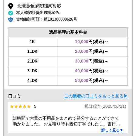
北海道檜山郡江差町対応
本人確認証提出確認済み
古物商許可証：
第101300000626号
遺品整理の基本料金
10,000
円(税込)～
1K
20,000
円(税込)～
1LDK
30,000
円(税込)～
2LDK
40,000
円(税込)～
3LDK
50,000
円(税込)～
4LDK
口コミ
この業者の口コミをもっと見る▶
★★★★★
★★★★★
5
私は僕だ(2025/08/21)
短時間で大量の不用品をまとめて処分することができて
助かりました。 お見積り時も親切丁寧でしたし、当日作
業を担当してくれた方たちも礼儀正しく気持ちよく対応
詳しく見る▼
して頂きました。 ありがとうございました。