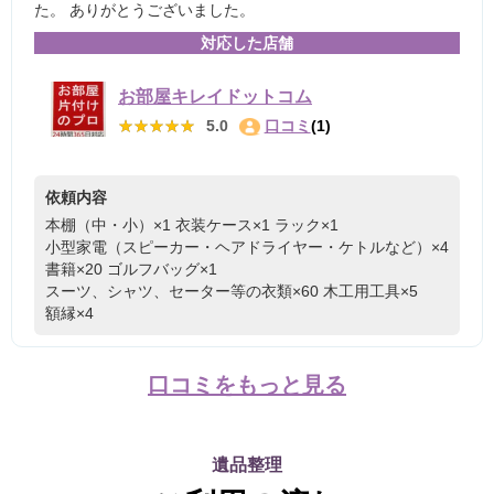
た。 ありがとうございました。
対応した店舗
お部屋キレイドットコム
★★★★★
★★★★★
5.0
口コミ
(1)
依頼内容
本棚（中・小）×1
衣装ケース×1
ラック×1
小型家電（スピーカー・ヘアドライヤー・ケトルなど）×4
書籍×20
ゴルフバッグ×1
スーツ、シャツ、セーター等の衣類×60
木工用工具×5
額縁×4
口コミをもっと見る
遺品整理