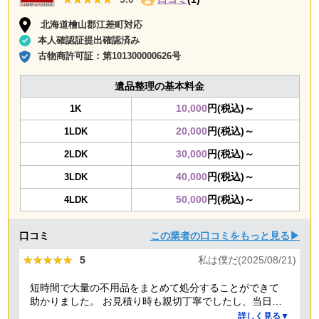
北海道檜山郡江差町対応
本人確認証提出確認済み
古物商許可証：
第101300000626号
遺品整理の基本料金
10,000
円(税込)～
1K
20,000
円(税込)～
1LDK
30,000
円(税込)～
2LDK
40,000
円(税込)～
3LDK
50,000
円(税込)～
4LDK
口コミ
この業者の口コミをもっと見る▶
★★★★★
★★★★★
5
私は僕だ(2025/08/21)
短時間で大量の不用品をまとめて処分することができて
助かりました。 お見積り時も親切丁寧でしたし、当日作
業を担当してくれた方たちも礼儀正しく気持ちよく対応
詳しく見る▼