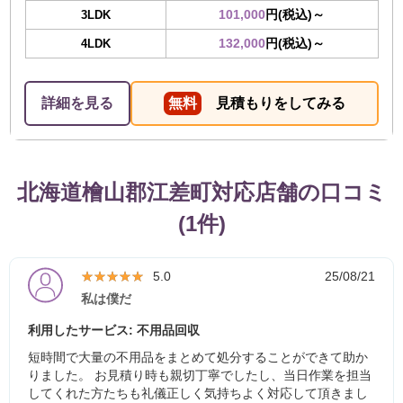
101,000
円(税込)～
3LDK
132,000
円(税込)～
4LDK
詳細を見る
無料
見積もりをしてみる
北海道檜山郡江差町対応店舗の口コミ
(1件)
★★★★★
★★★★★
5.0
25/08/21
私は僕だ
利用したサービス: 不用品回収
短時間で大量の不用品をまとめて処分することができて助か
りました。 お見積り時も親切丁寧でしたし、当日作業を担当
してくれた方たちも礼儀正しく気持ちよく対応して頂きまし