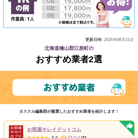
更新日時:
2025年08月21日
北海道檜山郡江差町の
おすすめ業者2選
タスクル編集部が厳選したおすすめ業者を紹介します！
お部屋キレイドットコム
★★★★★
★★★★★
5.0
口コミ
(1)