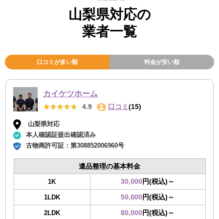
山梨県対応の
業者一覧
口コミが多い順
料金が安い順
カイケツホーム
★★★★★
★★★★★
4.9
口コミ
(15)
山梨県対応
本人確認証提出確認済み
古物商許可証：
第308852006960号
遺品整理の基本料金
30,000
円(税込)～
1K
50,000
円(税込)～
1LDK
80,000
円(税込)～
2LDK