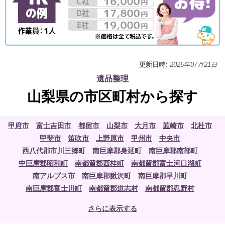
更新日時:
2025年07月21日
遺品整理
山梨県の市区町村から探す
甲府市
富士吉田市
都留市
山梨市
大月市
韮崎市
北杜市
甲斐市
笛吹市
上野原市
甲州市
中央市
西八代郡市川三郷町
南巨摩郡身延町
南巨摩郡南部町
中巨摩郡昭和町
南都留郡西桂町
南都留郡富士河口湖町
南アルプス市
南巨摩郡鰍沢町
南巨摩郡早川町
南巨摩郡富士川町
南都留郡道志村
南都留郡忍野村
南都留郡山中湖村
南都留郡鳴沢村
北都留郡小菅村
さらに表示する
北都留郡丹波山村