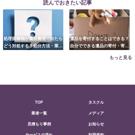
読んでおきたい記事
処理困難物が遺品整理で出たら
遺品を寄付することはできる？
どう対処する？処分方法・業者
自分でできる遺品の寄付・寄贈
の選び方は？
先はこちら
もっと見る
TOP
タスクル
業者一覧
メディア
見積もり事例
お知らせ
サービスの流れ
利用規約