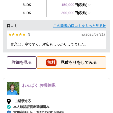
150,000
円(税込)～
3LDK
200,000
円(税込)～
4LDK
口コミ
この業者の口コミをもっと見る▶
★★★★★
★★★★★
5
jp(2025/07/21)
作業は丁寧で早く、対応もしっかりしてました。
詳細を見る
無料
見積もりをしてみる
わんぱく お掃除隊
山梨県対応
本人確認証提出確認済み
古物商許可証：
第431220016684号