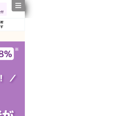
受付
町村
探す