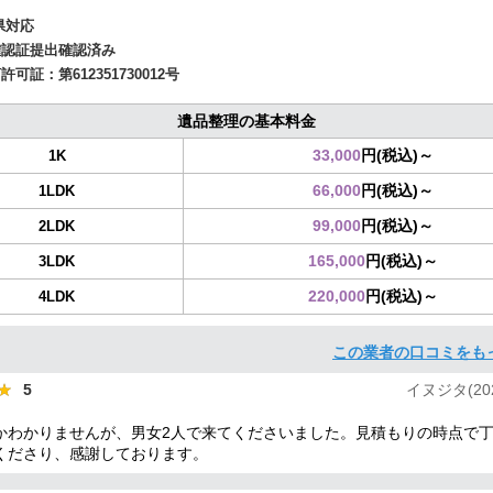
県対応
確認証提出確認済み
商許可証：
第612351730012号
遺品整理の基本料金
33,000
円(税込)～
1K
66,000
円(税込)～
1LDK
99,000
円(税込)～
2LDK
165,000
円(税込)～
3LDK
220,000
円(税込)～
4LDK
この業者の口コミをも
★
★
5
イヌジタ(2024
かわかりませんが、男女2人で来てくださいました。見積もりの時点で
くださり、感謝しております。