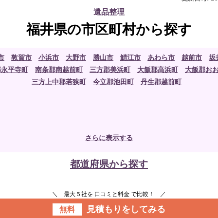
遺品整理
福井県の市区町村から探す
市
敦賀市
小浜市
大野市
勝山市
鯖江市
あわら市
越前市
坂
郡永平寺町
南条郡南越前町
三方郡美浜町
大飯郡高浜町
大飯郡お
三方上中郡若狭町
今立郡池田町
丹生郡越前町
さらに表示する
都道府県から探す
＼ 最大５社を 口コミと料金 で比較！ ／
見積もりをしてみる
無料