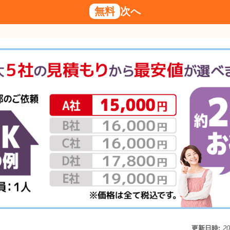
無料
次へ
更新日時:
2