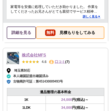
家電等を安価に処理していただき助かりました。 作業を
してくださったお兄さんがとても親切でサービス精神溢
れる方でした！
詳しく見る▼
詳細を見る
無料
見積もりをしてみる
株式会社MFS
★★★★★
★★★★★
4.6
口コミ
(7)
埼玉県対応
本人確認証提出確認済み
古物商許可証：
第451430009493号
遺品整理の基本料金
24,000
円(税込)～
1K
34,000
円(税込)～
1LDK