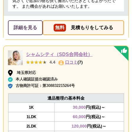
気さくで追加の物も快く搬出いただきとてもよかったで
す。 また機会があればお願いいたします。
詳細を見る
無料
見積もりをしてみる
シャムシティ（SDS合同会社）
★★★★★
★★★★★
4.4
口コミ
(7)
埼玉県対応
本人確認証提出確認済み
古物商許可証：
第308832215264号
遺品整理の基本料金
30,000
円(税込)～
1K
60,000
円(税込)～
1LDK
120,000
円(税込)～
2LDK