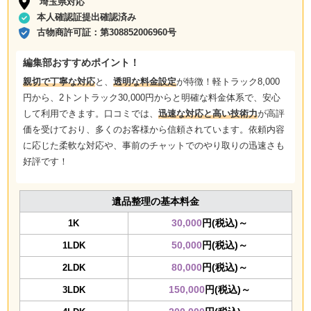
埼玉県対応
本人確認証提出確認済み
古物商許可証：
第308852006960号
編集部おすすめポイント！
親切で丁寧な対応
と、
透明な料金設定
が特徴！軽トラック8,000
円から、2トントラック30,000円からと明確な料金体系で、安心
して利用できます。口コミでは、
迅速な対応と高い技術力
が高評
価を受けており、多くのお客様から信頼されています。依頼内容
に応じた柔軟な対応や、事前のチャットでのやり取りの迅速さも
好評です！
遺品整理の基本料金
30,000
円(税込)～
1K
50,000
円(税込)～
1LDK
80,000
円(税込)～
2LDK
150,000
円(税込)～
3LDK