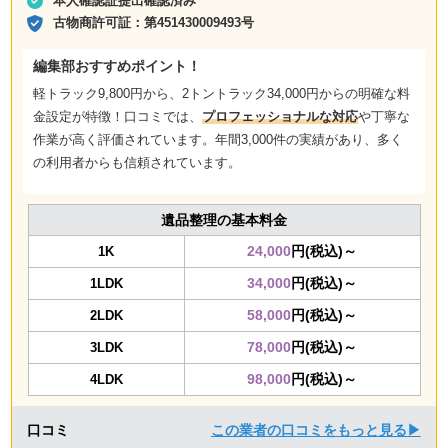
本人確認証提出確認済み
古物商許可証：
第451430009493号
編集部おすすめポイント！
軽トラック9,800円から、2トントラック34,000円からの
明確な料
金設定
が特徴！口コミでは、
プロフェッショナルな対応
や
丁寧な
作業
が高く評価されています。年間3,000件の実績があり、多く
の利用者からも信頼されています。
遺品整理の基本料金
24,000
円(税込)～
1K
34,000
円(税込)～
1LDK
58,000
円(税込)～
2LDK
78,000
円(税込)～
3LDK
98,000
円(税込)～
4LDK
口コミ
この業者の口コミをもっと見る▶