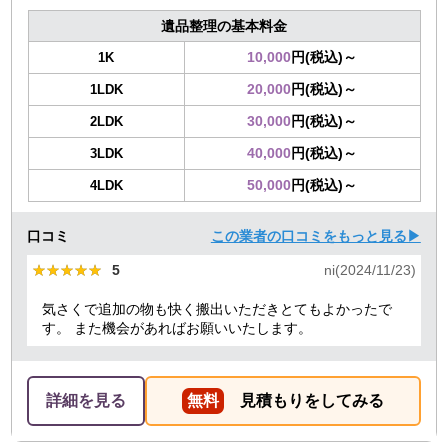
遺品整理の基本料金
10,000
円(税込)～
1K
20,000
円(税込)～
1LDK
30,000
円(税込)～
2LDK
40,000
円(税込)～
3LDK
50,000
円(税込)～
4LDK
口コミ
この業者の口コミをもっと見る▶
★★★★★
★★★★★
5
ni(2024/11/23)
気さくで追加の物も快く搬出いただきとてもよかったで
す。 また機会があればお願いいたします。
詳細を見る
無料
見積もりをしてみる