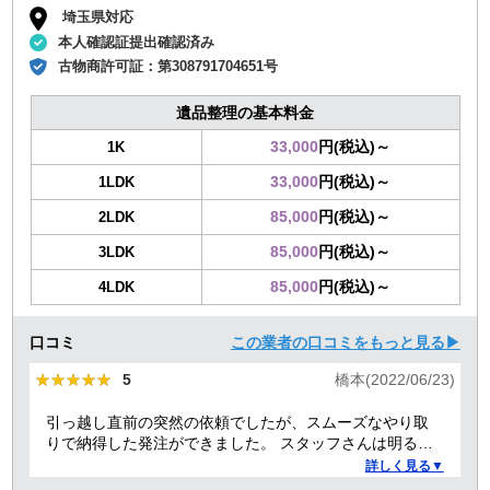
埼玉県対応
本人確認証提出確認済み
古物商許可証：
第308791704651号
遺品整理の基本料金
33,000
円(税込)～
1K
33,000
円(税込)～
1LDK
85,000
円(税込)～
2LDK
85,000
円(税込)～
3LDK
85,000
円(税込)～
4LDK
口コミ
この業者の口コミをもっと見る▶
★★★★★
★★★★★
5
橋本(2022/06/23)
引っ越し直前の突然の依頼でしたが、スムーズなやり取
りで納得した発注ができました。 スタッフさんは明るく
て元気良く、その場で何か交渉されるといったこともな
詳しく見る▼
く、気持ちのよい対応をしていただきました。 回収した