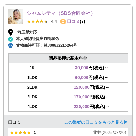
シャムシティ（SDS合同会社）
★★★★★
★★★★★
4.4
口コミ
(7)
埼玉県対応
本人確認証提出確認済み
古物商許可証：
第308832215264号
遺品整理の基本料金
30,000
円(税込)～
1K
60,000
円(税込)～
1LDK
120,000
円(税込)～
2LDK
170,000
円(税込)～
3LDK
220,000
円(税込)～
4LDK
口コミ
この業者の口コミをもっと見る▶
★★★★★
★★★★★
5
北井(2025/02/20)