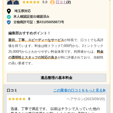
★★★★★
★★★★★
5.0
口コミ
(2)
埼玉県対応
本人確認証提出確認済み
古物商許可証：
第431050058873号
編集部おすすめポイント！
親切、丁寧、スピーディーなサービス
が特長で、口コミでも高評
価を得ています。料金は軽トラック7,000円から、2トントラック
25,000円からとわかりやすい料金体系です。利用者からは、
料金
の透明性とスタッフの対応の良さ
が特に評価されており、信頼性
の高い業者です。
遺品整理の基本料金
口コミ
この業者の口コミをもっと見る▶
★★★★★
★★★★★
5
ヘアサロン(2023/09/20)
迅速、丁寧で満足です。 以前はチラシで入っていた他の