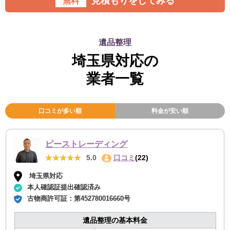
見積もりをしてみる
無料
遺品整理
埼玉県対応の
業者一覧
口コミが多い順
料金が安い順
ピーストレーディング
★★★★★
★★★★★
5.0
口コミ
(22)
埼玉県対応
本人確認証提出確認済み
古物商許可証：
第452780016660号
遺品整理の基本料金