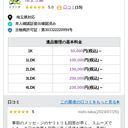
★★★★★
★★★★★
5.0
口コミ
(15)
埼玉県対応
本人確認証提出確認済み
古物商許可証：
第303322220994号
遺品整理の基本料金
50,000
円(税込)～
1K
100,000
円(税込)～
1LDK
150,000
円(税込)～
2LDK
200,000
円(税込)～
3LDK
230,000
円(税込)～
4LDK
口コミ
この業者の口コミをもっと見る▶
★★★★★
★★★★★
5
nishi-taka(2024/07/25)
事前のメッセ－ジのヤリトリも回答が早く、スムーズで