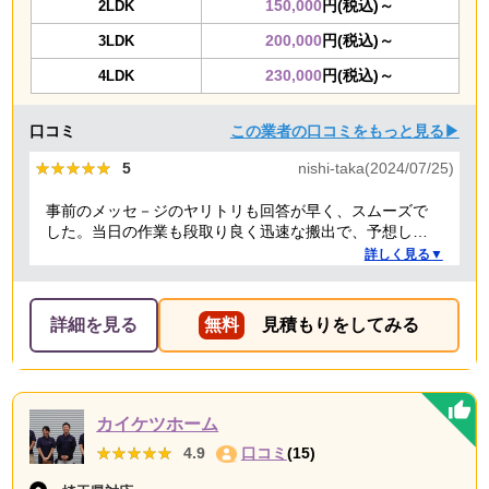
150,000
円(税込)～
2LDK
200,000
円(税込)～
3LDK
230,000
円(税込)～
4LDK
口コミ
この業者の口コミをもっと見る▶
★★★★★
★★★★★
5
nishi-taka(2024/07/25)
事前のメッセ－ジのヤリトリも回答が早く、スムーズで
した。当日の作業も段取り良く迅速な搬出で、予想して
いた時間よりも短時間で完了。 事前打ち合わせ・当日作
詳しく見る▼
業とも全体的に好感がもて、今後何かある時はまた依頼
したくなるような感想です。
詳細を見る
無料
見積もりをしてみる
カイケツホーム
★★★★★
★★★★★
4.9
口コミ
(15)