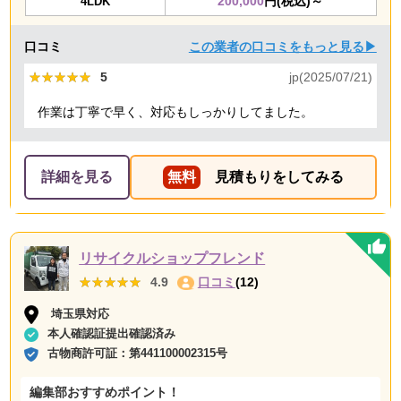
200,000
円(税込)～
4LDK
口コミ
この業者の口コミをもっと見る▶
★★★★★
★★★★★
5
jp(2025/07/21)
作業は丁寧で早く、対応もしっかりしてました。
詳細を見る
無料
見積もりをしてみる
リサイクルショップフレンド
★★★★★
★★★★★
4.9
口コミ
(12)
埼玉県対応
本人確認証提出確認済み
古物商許可証：
第441100002315号
編集部おすすめポイント！