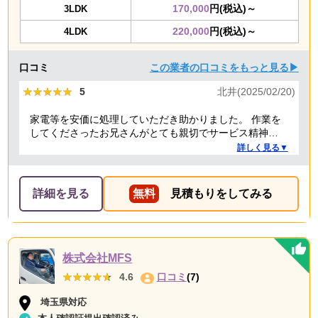
170,000
円(税込)～
3LDK
220,000
円(税込)～
4LDK
口コミ
この業者の口コミをもっと見る▶
★★★★★
★★★★★
5
北井(2025/02/20)
家電等を安価に処理していただき助かりました。 作業を
してくださったお兄さんがとても親切でサービス精神溢
れる方でした！
詳しく見る▼
詳細を見る
無料
見積もりをしてみる
株式会社MFS
★★★★★
★★★★★
4.6
口コミ
(7)
埼玉県対応