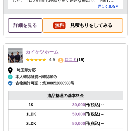
した。当日の作業も段取り良く迅速な搬出で、予想して
いた時間よりも短時間で完了。 事前打ち合わせ・当日作
詳しく見る▼
業とも全体的に好感がもて、今後何かある時はまた依頼
したくなるような感想です。
詳細を見る
無料
見積もりをしてみる
カイケツホーム
★★★★★
★★★★★
4.9
口コミ
(15)
埼玉県対応
本人確認証提出確認済み
古物商許可証：
第308852006960号
遺品整理の基本料金
30,000
円(税込)～
1K
50,000
円(税込)～
1LDK
80,000
円(税込)～
2LDK