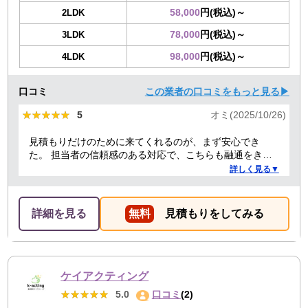
58,000
円(税込)～
2LDK
78,000
円(税込)～
3LDK
98,000
円(税込)～
4LDK
口コミ
この業者の口コミをもっと見る▶
★★★★★
★★★★★
5
オミ(2025/10/26)
見積もりだけのために来てくれるのが、まず安心でき
た。 担当者の信頼感のある対応で、こちらも融通をきか
せることで、結果的にもっとも安い価格でお願いでき
詳しく見る▼
た。 前日当日の急な依頼にも柔軟に丁寧に対応してくだ
さり、ありがたかったので満点にしました。
詳細を見る
無料
見積もりをしてみる
ケイアクティング
★★★★★
★★★★★
5.0
口コミ
(2)