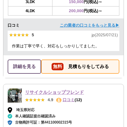
150,000
円(税込)～
3LDK
200,000
円(税込)～
4LDK
口コミ
この業者の口コミをもっと見る▶
★★★★★
★★★★★
5
jp(2025/07/21)
作業は丁寧で早く、対応もしっかりしてました。
詳細を見る
無料
見積もりをしてみる
リサイクルショップフレンド
★★★★★
★★★★★
4.9
口コミ
(12)
埼玉県対応
本人確認証提出確認済み
古物商許可証：
第441100002315号