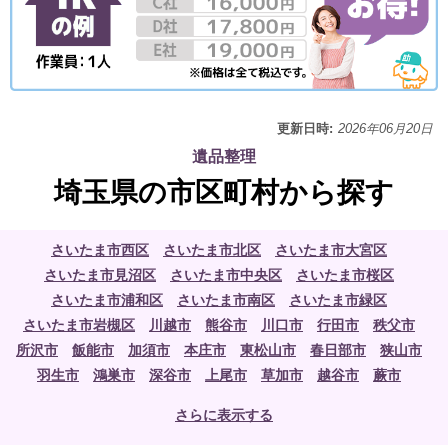
更新日時:
2026年06月20日
遺品整理
埼玉県の市区町村から探す
さいたま市西区
さいたま市北区
さいたま市大宮区
さいたま市見沼区
さいたま市中央区
さいたま市桜区
さいたま市浦和区
さいたま市南区
さいたま市緑区
さいたま市岩槻区
川越市
熊谷市
川口市
行田市
秩父市
所沢市
飯能市
加須市
本庄市
東松山市
春日部市
狭山市
羽生市
鴻巣市
深谷市
上尾市
草加市
越谷市
蕨市
戸田市
入間市
朝霞市
志木市
和光市
新座市
桶川市
さらに表示する
久喜市
北本市
八潮市
富士見市
三郷市
蓮田市
坂戸市