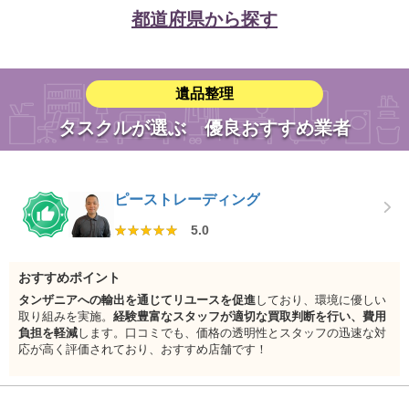
幸手市
鶴ヶ島市
日高市
吉川市
ふじみ野市
白岡市
都道府県から探す
北足立郡伊奈町
入間郡毛呂山町
入間郡越生町
比企郡滑川町
比企郡嵐山町
比企郡小川町
比企郡ときがわ町
秩父郡横瀬町
秩父郡皆野町
秩父郡長瀞町
児玉郡美里町
児玉郡神川町
児玉郡上里町
大里郡寄居町
遺品整理
南埼玉郡宮代町
北葛飾郡杉戸町
鳩ヶ谷市
入間郡三芳町
比企郡川島町
比企郡吉見町
タスクルが選ぶ 優良おすすめ業者
比企郡鳩山町
秩父郡小鹿野町
秩父郡東秩父村
北埼玉郡騎西町
北埼玉郡北川辺町
北埼玉郡大利根町
南埼玉郡菖蒲町
北葛飾郡栗橋町
北葛飾郡鷲宮町
ピーストレーディング
北葛飾郡松伏町
★★★★★
★★★★★
5.0
おすすめポイント
タンザニアへの輸出を通じてリユースを促進
しており、環境に優しい
取り組みを実施。
経験豊富なスタッフが適切な買取判断を行い、費用
負担を軽減
します。口コミでも、価格の透明性とスタッフの迅速な対
応が高く評価されており、おすすめ店舗です！