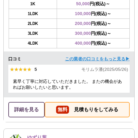
50,000
円(税込)～
1K
100,000
円(税込)～
1LDK
200,000
円(税込)～
2LDK
300,000
円(税込)～
3LDK
400,000
円(税込)～
4LDK
口コミ
この業者の口コミをもっと見る▶
★★★★★
★★★★★
5
モリムラ潘(2025/05/26)
素早く丁寧に対応していただきました。 またの機会があ
ればお願いしたいと思います。
詳細を見る
無料
見積もりをしてみる
ゆずり葉