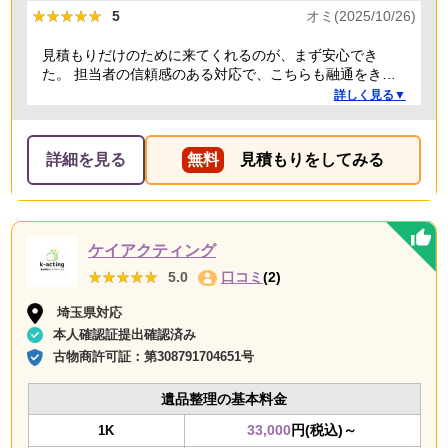
★★★★★
★★★★★
5
オミ(2025/10/26)
見積もりだけのために来てくれるのが、まず安心でき
た。 担当者の信頼感のある対応で、こちらも融通をきか
せることで、結果的にもっとも安い価格でお願いでき
詳しく見る▼
た。 前日当日の急な依頼にも柔軟に丁寧に対応してくだ
さり、ありがたかったので満点にしました。
詳細を見る
無料
見積もりをしてみる
ケイアクティング
★★★★★
★★★★★
5.0
口コミ
(2)
埼玉県対応
本人確認証提出確認済み
古物商許可証：
第308791704651号
遺品整理の基本料金
33,000
円(税込)～
1K