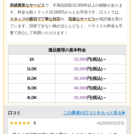
実績豊富なサービス
で、不用品回収10,000件以上の経験がありま
す。料金も軽トラック10,000円からとお手頃です。口コミでは、
スタッフの親切で丁寧な対応
や、
迅速なサービス
が高評価を受け
ています。回収できない物がほとんどなく、リサイクル料金も不
要で安心して利用いただけます！
遺品整理の基本料金
10,000
円(税込)～
1K
20,000
円(税込)～
1LDK
30,000
円(税込)～
2LDK
40,000
円(税込)～
3LDK
50,000
円(税込)～
4LDK
口コミ
この業者の口コミをもっと見る▶
★★★★★
★★★★★
5
ni(2024/11/23)