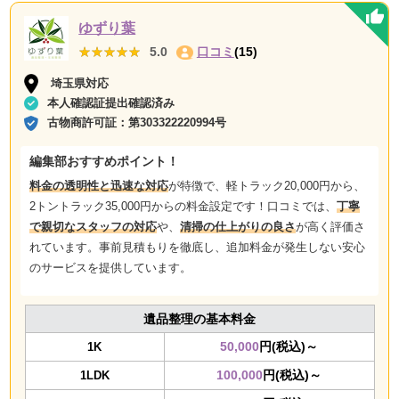
ゆずり葉
★★★★★
★★★★★
5.0
口コミ
(15)
埼玉県対応
本人確認証提出確認済み
古物商許可証：
第303322220994号
編集部おすすめポイント！
料金の透明性と迅速な対応
が特徴で、軽トラック20,000円から、
2トントラック35,000円からの料金設定です！口コミでは、
丁寧
で親切なスタッフの対応
や、
清掃の仕上がりの良さ
が高く評価さ
れています。事前見積もりを徹底し、追加料金が発生しない安心
のサービスを提供しています。
遺品整理の基本料金
50,000
円(税込)～
1K
100,000
円(税込)～
1LDK