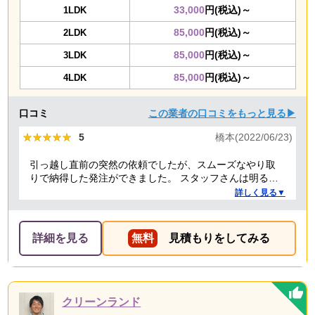
33,000
円(税込)～
1LDK
85,000
円(税込)～
2LDK
85,000
円(税込)～
3LDK
85,000
円(税込)～
4LDK
口コミ
この業者の口コミをもっと見る▶
★★★★★
★★★★★
5
橋本(2022/06/23)
引っ越し直前の突然の依頼でしたが、スムーズなやり取
りで納得した発注ができました。 スタッフさんは明るく
て元気良く、その場で何か交渉されるといったこともな
詳しく見る▼
く、気持ちのよい対応をしていただきました。 回収した
不用品はちゃんとリサイクルしていますと説明いただ
き、安心しました。 機会があればまたお願いしたいと思
詳細を見る
無料
見積もりをしてみる
います。
クリーンランド