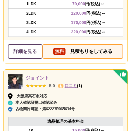
70,000
円(税込)～
1LDK
120,000
円(税込)～
2LDK
170,000
円(税込)～
3LDK
220,000
円(税込)～
4LDK
詳細を見る
無料
見積もりをしてみる
ジョイント
★★★★★
★★★★★
5.0
口コミ
(1)
大阪府高石市対応
本人確認証提出確認済み
古物商許可証：
第62223R065634号
遺品整理の基本料金
15,000
円(税込)～
1K