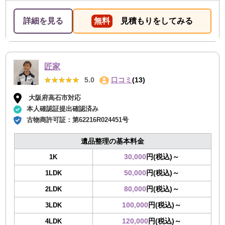
詳細を見る
無料
見積もりをしてみる
匠家
★★★★★
★★★★★
5.0
口コミ
(13)
大阪府高石市対応
本人確認証提出確認済み
古物商許可証：
第62216R024451号
遺品整理の基本料金
30,000
円(税込)～
1K
50,000
円(税込)～
1LDK
80,000
円(税込)～
2LDK
100,000
円(税込)～
3LDK
120,000
円(税込)～
4LDK