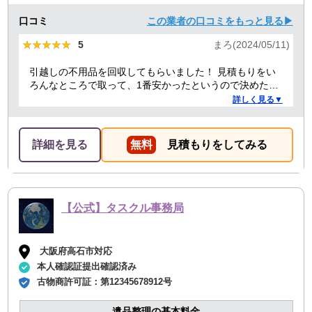
口コミ
この業者の口コミをもっと見る▶
★★★★★
★★★★★
5
まろ(2024/05/11)
引越しの不用品を回収してもらいました！ 見積もりをい
ろんなところで取って、1番安かったというので決めたの
ですが、 対応や話し方も、丁寧で優しく、 作業自体も素
詳しく見る▼
早くやってくださってとても良かったです。 また不用品
回収の時は料金しようと思いました！
詳細を見る
無料
見積もりをしてみる
【公式】タスクル事務局
大阪府高石市対応
本人確認証提出確認済み
古物商許可証：
第12345678912号
遺品整理の基本料金