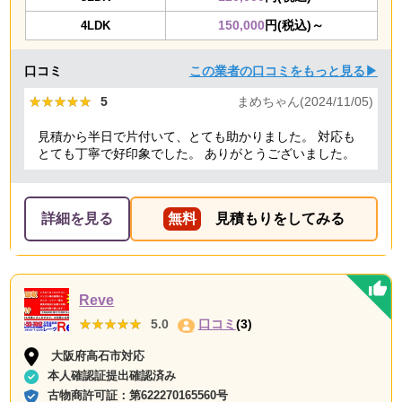
150,000
円(税込)～
4LDK
口コミ
この業者の口コミをもっと見る▶
★★★★★
★★★★★
5
まめちゃん(2024/11/05)
見積から半日で片付いて、とても助かりました。 対応も
とても丁寧で好印象でした。 ありがとうございました。
詳細を見る
無料
見積もりをしてみる
Reve
★★★★★
★★★★★
5.0
口コミ
(3)
大阪府高石市対応
本人確認証提出確認済み
古物商許可証：
第622270165560号