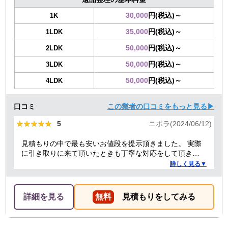
30,000
円(税込)～
1K
35,000
円(税込)～
1LDK
50,000
円(税込)～
2LDK
50,000
円(税込)～
3LDK
50,000
円(税込)～
4LDK
口コミ
この業者の口コミをもっと見る▶
★★★★★
★★★★★
5
ニポラ(2024/06/12)
見積もりの中で最も安いお値段を提示頂きました。 実際
に引き取りに来て頂いたときも丁寧な対応をして頂き、
感謝しております。
詳しく見る▼
詳細を見る
無料
見積もりをしてみる