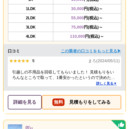
30,000
円(税込)～
1LDK
55,000
円(税込)～
2LDK
75,000
円(税込)～
3LDK
110,000
円(税込)～
4LDK
口コミ
この業者の口コミをもっと見る▶
★★★★★
★★★★★
5
まろ(2024/05/11)
引越しの不用品を回収してもらいました！ 見積もりをい
ろんなところで取って、1番安かったというので決めたの
ですが、 対応や話し方も、丁寧で優しく、 作業自体も素
詳しく見る▼
早くやってくださってとても良かったです。 また不用品
回収の時は料金しようと思いました！
詳細を見る
無料
見積もりをしてみる
匠u