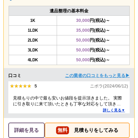
遺品整理の基本料金
30,000
円(税込)～
1K
35,000
円(税込)～
1LDK
50,000
円(税込)～
2LDK
50,000
円(税込)～
3LDK
50,000
円(税込)～
4LDK
口コミ
この業者の口コミをもっと見る▶
★★★★★
★★★★★
5
ニポラ(2024/06/12)
見積もりの中で最も安いお値段を提示頂きました。 実際
に引き取りに来て頂いたときも丁寧な対応をして頂き、
感謝しております。
詳しく見る▼
詳細を見る
無料
見積もりをしてみる