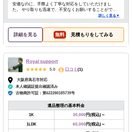
安価なのに、手際よく丁寧な対応をしていただけまし
た。 やり取りも迅速で、不安なくお願いすることができ
ました。 ありがとうございました。
詳しく見る▼
詳細を見る
無料
見積もりをしてみる
Royal support
★★★★★
★★★★★
5.0
口コミ
(1)
大阪府高石市対応
本人確認証提出確認済み
古物商許可証：
第622280185739号
遺品整理の基本料金
30,000
円(税込)～
1K
60,000
円(税込)～
1LDK