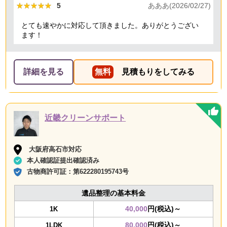
★★★★★
★★★★★
5
あああ(2026/02/27)
とても速やかに対応して頂きました。ありがとうござい
ます！
詳細を見る
無料
見積もりをしてみる
近畿クリーンサポート
大阪府高石市対応
本人確認証提出確認済み
古物商許可証：
第622280195743号
遺品整理の基本料金
40,000
円(税込)～
1K
80,000
円(税込)～
1LDK