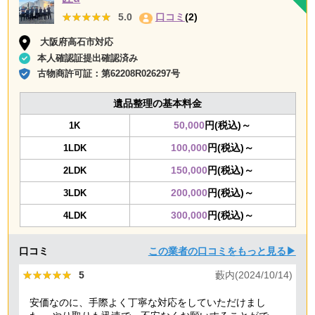
★★★★★
★★★★★
5.0
口コミ
(2)
大阪府高石市対応
本人確認証提出確認済み
古物商許可証：
第62208R026297号
遺品整理の基本料金
50,000
円(税込)～
1K
100,000
円(税込)～
1LDK
150,000
円(税込)～
2LDK
200,000
円(税込)～
3LDK
300,000
円(税込)～
4LDK
口コミ
この業者の口コミをもっと見る▶
★★★★★
★★★★★
5
藪内(2024/10/14)
安価なのに、手際よく丁寧な対応をしていただけまし