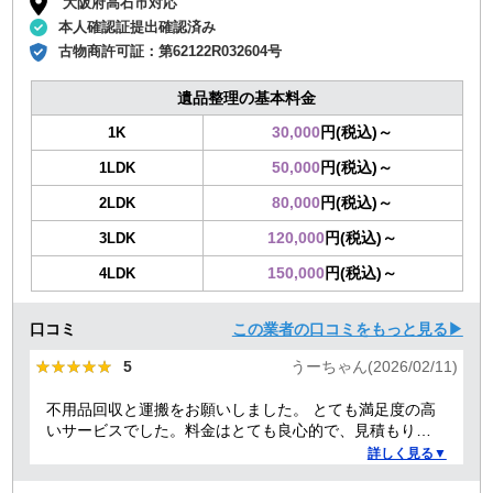
大阪府高石市対応
本人確認証提出確認済み
古物商許可証：
第62122R032604号
遺品整理の基本料金
30,000
円(税込)～
1K
50,000
円(税込)～
1LDK
80,000
円(税込)～
2LDK
120,000
円(税込)～
3LDK
150,000
円(税込)～
4LDK
口コミ
この業者の口コミをもっと見る▶
★★★★★
★★★★★
5
うーちゃん(2026/02/11)
不用品回収と運搬をお願いしました。 とても満足度の高
いサービスでした。料金はとても良心的で、見積もりか
ら作業当日まで終始スムーズ。運び出し・運び込みの作
詳しく見る▼
業も丁寧でした。さらに、洗濯機の取り付けについても
プロ目線でアドバイスをしてくれて、とても助かりまし