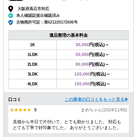
大阪府高石市対応
本人確認証提出確認済み
古物商許可証：
第621220172606号
遺品整理の基本料金
30,000
円(税込)～
1K
50,000
円(税込)～
1LDK
80,000
円(税込)～
2LDK
120,000
円(税込)～
3LDK
150,000
円(税込)～
4LDK
口コミ
この業者の口コミをもっと見る▶
★★★★★
★★★★★
5
まめちゃん(2024/11/05)
見積から半日で片付いて、とても助かりました。 対応も
とても丁寧で好印象でした。 ありがとうございました。