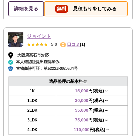
た。作業の質も人柄も良く、安心して任せられる業者さ
詳細を見る
無料
見積もりをしてみる
んだと感じました。また機会があったら是非利用させて
いただきます。
ジョイント
★★★★★
★★★★★
5.0
口コミ
(1)
大阪府高石市対応
本人確認証提出確認済み
古物商許可証：
第62223R065634号
遺品整理の基本料金
15,000
円(税込)～
1K
30,000
円(税込)～
1LDK
55,000
円(税込)～
2LDK
75,000
円(税込)～
3LDK
110,000
円(税込)～
4LDK