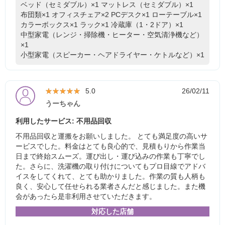
ベッド（セミダブル）×1
マットレス（セミダブル）×1
布団類×1
オフィスチェア×2
PCデスク×1
ローテーブル×1
カラーボックス×1
ラック×1
冷蔵庫（1・2ドア）×1
中型家電（レンジ・掃除機・ヒーター・空気清浄機など）
×1
小型家電（スピーカー・ヘアドライヤー・ケトルなど）×1
★★★★★
★★★★★
5.0
26/02/11
うーちゃん
利用したサービス: 不用品回収
不用品回収と運搬をお願いしました。 とても満足度の高いサ
ービスでした。料金はとても良心的で、見積もりから作業当
日まで終始スムーズ。運び出し・運び込みの作業も丁寧でし
た。さらに、洗濯機の取り付けについてもプロ目線でアドバ
イスをしてくれて、とても助かりました。作業の質も人柄も
良く、安心して任せられる業者さんだと感じました。また機
会があったら是非利用させていただきます。
対応した店舗