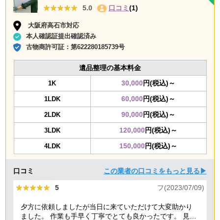
★★★★★
★★★★★
5.0
口コミ
(1)
大阪府高石市対応
本人確認証提出確認済み
古物商許可証：
第622280185739号
遺品整理の基本料金
30,000
円(税込)～
1K
60,000
円(税込)～
1LDK
90,000
円(税込)～
2LDK
120,000
円(税込)～
3LDK
150,000
円(税込)～
4LDK
口コミ
この業者の口コミをもっと見る▶
★★★★★
★★★★★
5
フ(2023/07/09)
夕方に依頼しましたが当日に来ていただけて大変助かり
ました。 作業も手早く丁寧でとても良かったです。 見積