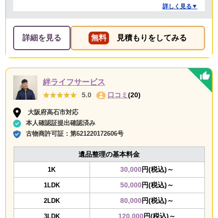
り金額以上の追加料金もありませんでした。 ありがとう
詳しく見る▼
ございました。
詳細を見る
無料
見積もりをしてみる
絆ライフサービス
★★★★★
★★★★★
5.0
口コミ
(20)
大阪府高石市対応
本人確認証提出確認済み
古物商許可証：
第621220172606号
遺品整理の基本料金
30,000
円(税込)～
1K
50,000
円(税込)～
1LDK
80,000
円(税込)～
2LDK
120,000
円(税込)～
3LDK