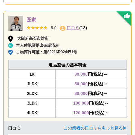
匠家
★★★★★
★★★★★
5.0
口コミ
(13)
大阪府高石市対応
本人確認証提出確認済み
古物商許可証：
第62216R024451号
遺品整理の基本料金
30,000
円(税込)～
1K
50,000
円(税込)～
1LDK
80,000
円(税込)～
2LDK
100,000
円(税込)～
3LDK
120,000
円(税込)～
4LDK
口コミ
この業者の口コミをもっと見る▶