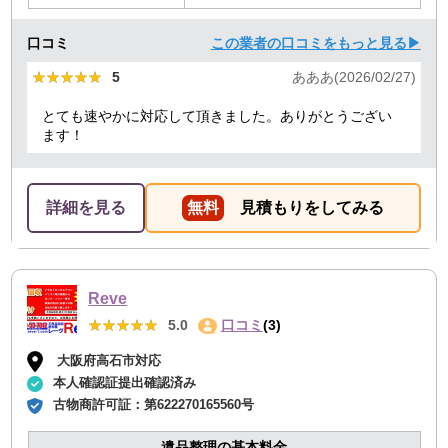
口コミ
この業者の口コミをもっと見る▶
★★★★★
★★★★★
5
あああ(2026/02/27)
とても速やかに対応して頂きました。ありがとうござい
ます！
詳細を見る
無料
見積もりをしてみる
Reve
★★★★★
★★★★★
5.0
口コミ
(3)
大阪府高石市対応
本人確認証提出確認済み
古物商許可証：
第622270165560号
遺品整理の基本料金