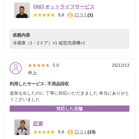
OttO オットライフサービス
★★★★★
★★★★★
5.0
口コミ
(1)
依頼内容
冷蔵庫（1・2ドア）×1
縦型洗濯機×1
★★★★★
★★★★★
5.0
25/12/13
中上
利用したサービス: 不用品回収
追加も出したのに 丁寧に対応いただきました 本当にありがと
うございました
対応した店舗
匠家
★★★★★
★★★★★
5.0
口コミ
(13)