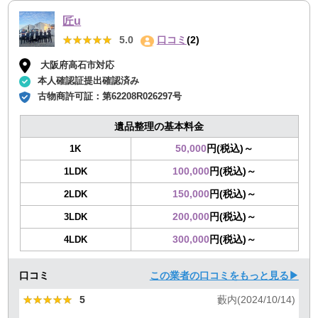
匠u
★★★★★
★★★★★
5.0
口コミ
(2)
大阪府高石市対応
本人確認証提出確認済み
古物商許可証：
第62208R026297号
遺品整理の基本料金
50,000
円(税込)～
1K
100,000
円(税込)～
1LDK
150,000
円(税込)～
2LDK
200,000
円(税込)～
3LDK
300,000
円(税込)～
4LDK
口コミ
この業者の口コミをもっと見る▶
★★★★★
★★★★★
5
藪内(2024/10/14)