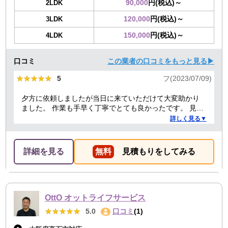
90,000
円(税込)～
2LDK
120,000
円(税込)～
3LDK
150,000
円(税込)～
4LDK
口コミ
この業者の口コミをもっと見る▶
★★★★★
★★★★★
5
フ(2023/07/09)
夕方に依頼しましたが当日に来ていただけて大変助かり
ました。 作業も手早く丁寧でとても良かったです。 見積
り金額以上の追加料金もありませんでした。 ありがとう
詳しく見る▼
ございました。
詳細を見る
無料
見積もりをしてみる
OttO オットライフサービス
★★★★★
★★★★★
5.0
口コミ
(1)