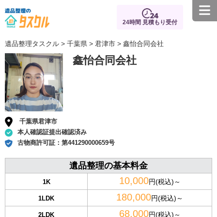
24時間 見積もり受付
遺品整理タスクル
>
千葉県
>
君津市
> 鑫怡合同会社
鑫怡合同会社
千葉県君津市
本人確認証提出確認済み
古物商許可証：
第441290000659号
遺品整理の基本料金
10,000
円(税込)～
1K
180,000
円(税込)～
1LDK
68,000
円(税込)～
2LDK