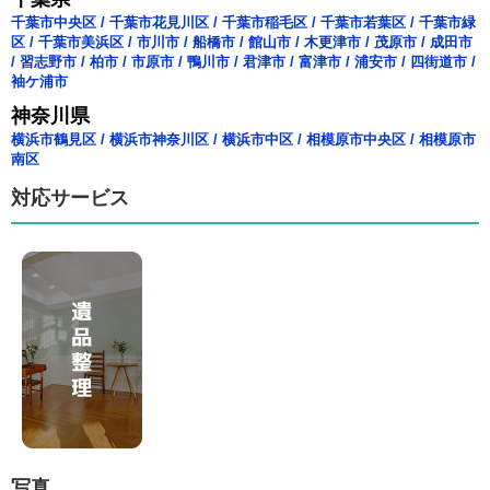
千葉市中央区
/
千葉市花見川区
/
千葉市稲毛区
/
千葉市若葉区
/
千葉市緑
区
/
千葉市美浜区
/
市川市
/
船橋市
/
館山市
/
木更津市
/
茂原市
/
成田市
/
習志野市
/
柏市
/
市原市
/
鴨川市
/
君津市
/
富津市
/
浦安市
/
四街道市
/
袖ケ浦市
神奈川県
横浜市鶴見区
/
横浜市神奈川区
/
横浜市中区
/
相模原市中央区
/
相模原市
南区
対応サービス
写真