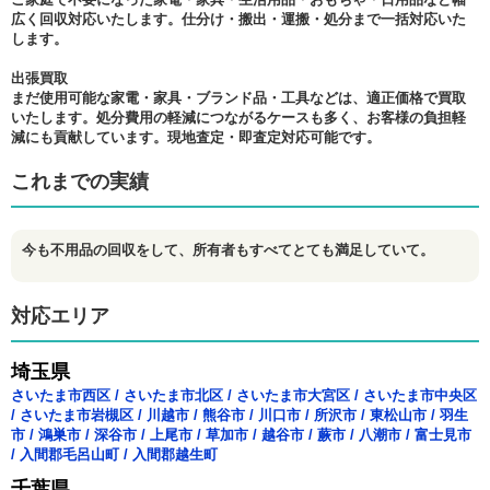
広く回収対応いたします。仕分け・搬出・運搬・処分まで一括対応いた
します。
出張買取
まだ使用可能な家電・家具・ブランド品・工具などは、適正価格で買取
いたします。処分費用の軽減につながるケースも多く、お客様の負担軽
減にも貢献しています。現地査定・即査定対応可能です。
これまでの実績
今も不用品の回収をして、所有者もすべてとても満足していて。
対応エリア
埼玉県
さいたま市西区
/
さいたま市北区
/
さいたま市大宮区
/
さいたま市中央区
/
さいたま市岩槻区
/
川越市
/
熊谷市
/
川口市
/
所沢市
/
東松山市
/
羽生
市
/
鴻巣市
/
深谷市
/
上尾市
/
草加市
/
越谷市
/
蕨市
/
八潮市
/
富士見市
/
入間郡毛呂山町
/
入間郡越生町
千葉県