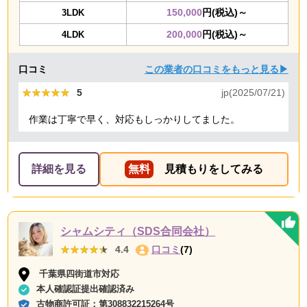
150,000
円(税込)～
3LDK
200,000
円(税込)～
4LDK
口コミ
この業者の口コミをもっと見る▶
★★★★★
★★★★★
5
jp(2025/07/21)
作業は丁寧で早く、対応もしっかりしてました。
詳細を見る
無料
見積もりをしてみる
シャムシティ（SDS合同会社）
★★★★★
★★★★★
4.4
口コミ
(7)
千葉県四街道市対応
本人確認証提出確認済み
古物商許可証：
第308832215264号