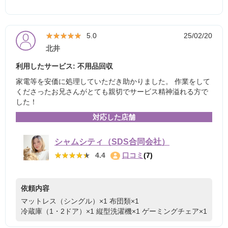
★★★★★
★★★★★
5.0
25/02/20
北井
利用したサービス: 不用品回収
家電等を安価に処理していただき助かりました。 作業をして
くださったお兄さんがとても親切でサービス精神溢れる方で
した！
対応した店舗
シャムシティ（SDS合同会社）
★★★★★
★★★★★
4.4
口コミ
(7)
依頼内容
マットレス（シングル）×1
布団類×1
冷蔵庫（1・2ドア）×1
縦型洗濯機×1
ゲーミングチェア×1