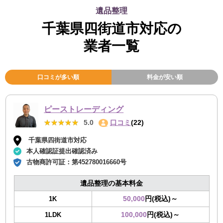
遺品整理
千葉県四街道市対応の
業者一覧
口コミが多い順
料金が安い順
ピーストレーディング
★★★★★
★★★★★
5.0
口コミ
(22)
千葉県四街道市対応
本人確認証提出確認済み
古物商許可証：
第452780016660号
遺品整理の基本料金
50,000
円(税込)～
1K
100,000
円(税込)～
1LDK