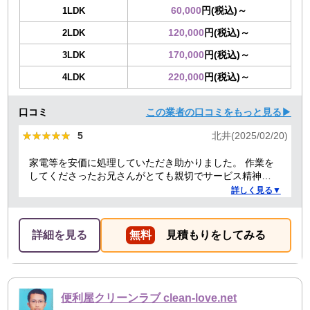
60,000
円(税込)～
1LDK
120,000
円(税込)～
2LDK
170,000
円(税込)～
3LDK
220,000
円(税込)～
4LDK
口コミ
この業者の口コミをもっと見る▶
★★★★★
★★★★★
5
北井(2025/02/20)
家電等を安価に処理していただき助かりました。 作業を
してくださったお兄さんがとても親切でサービス精神溢
れる方でした！
詳しく見る▼
詳細を見る
無料
見積もりをしてみる
便利屋クリーンラブ clean-love.net