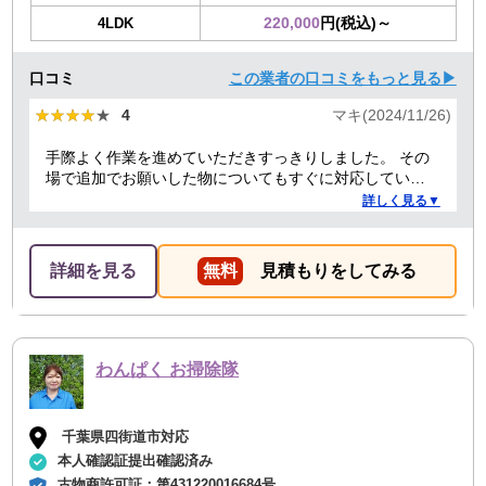
220,000
円(税込)～
4LDK
口コミ
この業者の口コミをもっと見る▶
★★★★★
★★★★★
4
マキ(2024/11/26)
手際よく作業を進めていただきすっきりしました。 その
場で追加でお願いした物についてもすぐに対応していた
だきました。 来てくれた二人のうちの一人が女性だった
詳しく見る▼
こともよかったです。
詳細を見る
無料
見積もりをしてみる
わんぱく お掃除隊
千葉県四街道市対応
本人確認証提出確認済み
古物商許可証：
第431220016684号