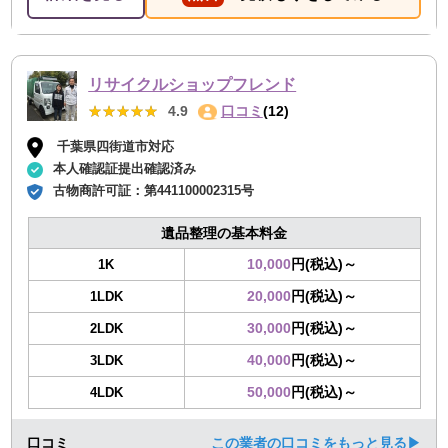
リサイクルショップフレンド
★★★★★
★★★★★
4.9
口コミ
(12)
千葉県四街道市対応
本人確認証提出確認済み
古物商許可証：
第441100002315号
遺品整理の基本料金
10,000
円(税込)～
1K
20,000
円(税込)～
1LDK
30,000
円(税込)～
2LDK
40,000
円(税込)～
3LDK
50,000
円(税込)～
4LDK
口コミ
この業者の口コミをもっと見る▶