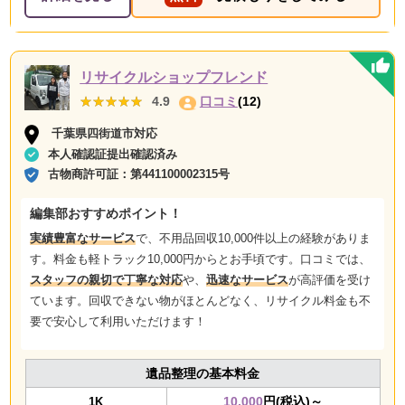
リサイクルショップフレンド
★★★★★
★★★★★
4.9
口コミ
(12)
千葉県四街道市対応
本人確認証提出確認済み
古物商許可証：
第441100002315号
編集部おすすめポイント！
実績豊富なサービス
で、不用品回収10,000件以上の経験がありま
す。料金も軽トラック10,000円からとお手頃です。口コミでは、
スタッフの親切で丁寧な対応
や、
迅速なサービス
が高評価を受け
ています。回収できない物がほとんどなく、リサイクル料金も不
要で安心して利用いただけます！
遺品整理の基本料金
10,000
円(税込)～
1K