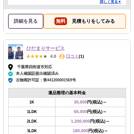
ありがとうございました。作業の進捗も報告してくださ
詳しく見る▼
り安心できました。
詳細を見る
無料
見積もりをしてみる
ひだまりサービス
★★★★★
★★★★★
4.0
口コミ
(1)
千葉県四街道市対応
本人確認証提出確認済み
古物商許可証：
第441200001569号
遺品整理の基本料金
30,000
円(税込)～
1K
60,000
円(税込)～
1LDK
1,200,000
円(税込)～
2LDK
180,000
円(税込)～
3LDK