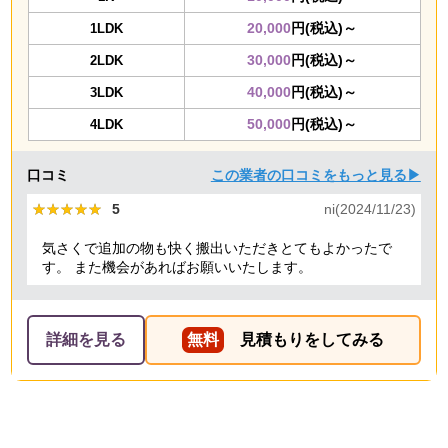
20,000
円(税込)～
1LDK
30,000
円(税込)～
2LDK
40,000
円(税込)～
3LDK
50,000
円(税込)～
4LDK
口コミ
この業者の口コミをもっと見る▶
★★★★★
★★★★★
5
ni(2024/11/23)
気さくで追加の物も快く搬出いただきとてもよかったで
す。 また機会があればお願いいたします。
詳細を見る
無料
見積もりをしてみる