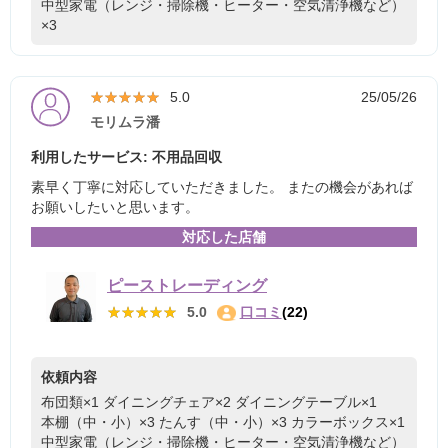
中型家電（レンジ・掃除機・ヒーター・空気清浄機など）
×3
★★★★★
★★★★★
5.0
25/05/26
モリムラ潘
利用したサービス: 不用品回収
素早く丁寧に対応していただきました。 またの機会があれば
お願いしたいと思います。
対応した店舗
ピーストレーディング
★★★★★
★★★★★
5.0
口コミ
(22)
依頼内容
布団類×1
ダイニングチェア×2
ダイニングテーブル×1
本棚（中・小）×3
たんす（中・小）×3
カラーボックス×1
中型家電（レンジ・掃除機・ヒーター・空気清浄機など）