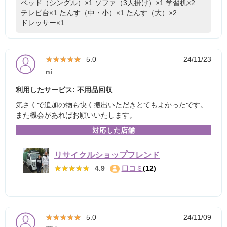
ベッド（シングル）×1
ソファ（3人掛け）×1
学習机×2
テレビ台×1
たんす（中・小）×1
たんす（大）×2
ドレッサー×1
★★★★★
★★★★★
5.0
24/11/23
ni
利用したサービス: 不用品回収
気さくで追加の物も快く搬出いただきとてもよかったです。
また機会があればお願いいたします。
対応した店舗
リサイクルショップフレンド
★★★★★
★★★★★
4.9
口コミ
(12)
★★★★★
★★★★★
5.0
24/11/09