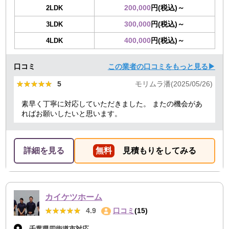
200,000
円(税込)～
2LDK
300,000
円(税込)～
3LDK
400,000
円(税込)～
4LDK
口コミ
この業者の口コミをもっと見る▶
★★★★★
★★★★★
5
モリムラ潘(2025/05/26)
素早く丁寧に対応していただきました。 またの機会があ
ればお願いしたいと思います。
詳細を見る
無料
見積もりをしてみる
カイケツホーム
★★★★★
★★★★★
4.9
口コミ
(15)
千葉県四街道市対応