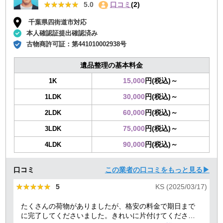
★★★★★
★★★★★
5.0
口コミ
(2)
千葉県四街道市対応
本人確認証提出確認済み
古物商許可証：
第441010002938号
遺品整理の基本料金
15,000
円(税込)～
1K
30,000
円(税込)～
1LDK
60,000
円(税込)～
2LDK
75,000
円(税込)～
3LDK
90,000
円(税込)～
4LDK
口コミ
この業者の口コミをもっと見る▶
★★★★★
★★★★★
5
KS (2025/03/17)
たくさんの荷物がありましたが、格安の料金で期日まで
に完了してくださいました。きれいに片付けてくださり