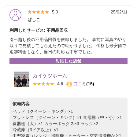
★★★★★
★★★★★
5.0
25/02/11
ばしこ
利用したサービス: 不用品回収
引っ越し後の不用品回収を依頼しました。 事前に写真のやり
取りで見積してもらえたので助かりました。 価格も最安値で
追加料金もなく、当日の対応も丁寧でした。
対応した店舗
カイケツホーム
★★★★★
★★★★★
4.9
口コミ
(15)
依頼内容
ベッド（クイーン・キング）×1
マットレス（クイーン・キング）×1
食器棚（中・小）×1
食器棚（大）×1
カラーボックス×3
ラック×2
冷蔵庫（3ドア以上）×1
中型家電（レンジ・掃除機・ヒーター・空気清浄機など）