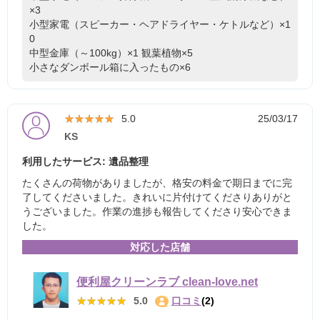
×3
小型家電（スピーカー・ヘアドライヤー・ケトルなど）×1
0
中型金庫（～100kg）×1
観葉植物×5
小さなダンボール箱に入ったもの×6
★★★★★
★★★★★
5.0
25/03/17
KS
利用したサービス: 遺品整理
たくさんの荷物がありましたが、格安の料金で期日までに完
了してくださいました。きれいに片付けてくださりありがと
うございました。作業の進捗も報告してくださり安心できま
した。
対応した店舗
便利屋クリーンラブ clean-love.net
★★★★★
★★★★★
5.0
口コミ
(2)