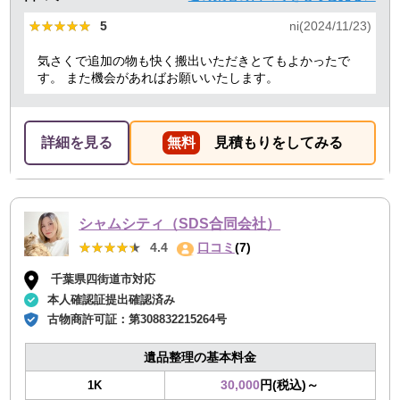
★★★★★
★★★★★
5
ni(2024/11/23)
気さくで追加の物も快く搬出いただきとてもよかったで
す。 また機会があればお願いいたします。
詳細を見る
無料
見積もりをしてみる
シャムシティ（SDS合同会社）
★★★★★
★★★★★
4.4
口コミ
(7)
千葉県四街道市対応
本人確認証提出確認済み
古物商許可証：
第308832215264号
遺品整理の基本料金
30,000
円(税込)～
1K