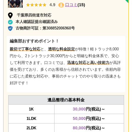
★★★★★
★★★★★
4.9
口コミ
(15)
千葉県四街道市対応
本人確認証提出確認済み
古物商許可証：
第308852006960号
編集部おすすめポイント！
親切で丁寧な対応
と、
透明な料金設定
が特徴！軽トラック8,000
円から、2トントラック30,000円からと明確な料金体系で、安心
して利用できます。口コミでは、
迅速な対応と高い技術力
が高評
価を受けており、多くのお客様から信頼されています。依頼内容
に応じた柔軟な対応や、事前のチャットでのやり取りの迅速さも
好評です！
遺品整理の基本料金
30,000
円(税込)～
1K
50,000
円(税込)～
1LDK
80,000
円(税込)～
2LDK