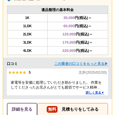
遺品整理の基本料金
30,000
円(税込)～
1K
60,000
円(税込)～
1LDK
120,000
円(税込)～
2LDK
170,000
円(税込)～
3LDK
220,000
円(税込)～
4LDK
口コミ
この業者の口コミをもっと見る▶
★★★★★
★★★★★
5
北井(2025/02/20)
家電等を安価に処理していただき助かりました。 作業を
してくださったお兄さんがとても親切でサービス精神溢
れる方でした！
詳しく見る▼
詳細を見る
無料
見積もりをしてみる