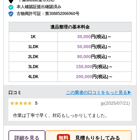
本人確認証提出確認済み
古物商許可証：
第308852006960号
遺品整理の基本料金
30,000
円(税込)～
1K
50,000
円(税込)～
1LDK
80,000
円(税込)～
2LDK
150,000
円(税込)～
3LDK
200,000
円(税込)～
4LDK
口コミ
この業者の口コミをもっと見る▶
★★★★★
★★★★★
5
jp(2025/07/21)
作業は丁寧で早く、対応もしっかりしてました。
詳細を見る
無料
見積もりをしてみる