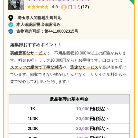
★★★★★
★★★★★
4.9
口コミ
(12)
埼玉県入間郡越生町対応
本人確認証提出確認済み
古物商許可証：
第441100002315号
編集部おすすめポイント！
実績豊富なサービス
で、不用品回収10,000件以上の経験がありま
す。料金も軽トラック10,000円からとお手頃です。口コミでは、
スタッフの親切で丁寧な対応
や、
迅速なサービス
が高評価を受け
ています。回収できない物がほとんどなく、リサイクル料金も不
要で安心して利用いただけます！
遺品整理の基本料金
10,000
円(税込)～
1K
20,000
円(税込)～
1LDK
30,000
円(税込)～
2LDK