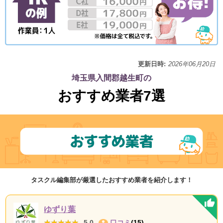
更新日時:
2026年06月20日
埼玉県入間郡越生町の
おすすめ業者7選
タスクル編集部が厳選したおすすめ業者を紹介します！
ゆずり葉
★★★★★
★★★★★
5.0
口コミ
(15)