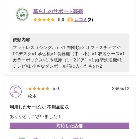
暮らしのサポート高嶺
★★★★★
★★★★★
5.0
口コミ
(2)
依頼内容
マットレス（シングル）×1
布団類×2
オフィスチェア×1
PCデスク×1
学習机×1
食器棚（中・小）×1
衣装ケース×1
カラーボックス×1
冷蔵庫（1・2ドア）×1
縦型洗濯機×1
テレビ×1
小さなダンボール箱に入ったもの×2
★★★★★
★★★★★
5.0
26/05/12
松本
利用したサービス: 不用品回収
ありがとうございました！
対応した店舗