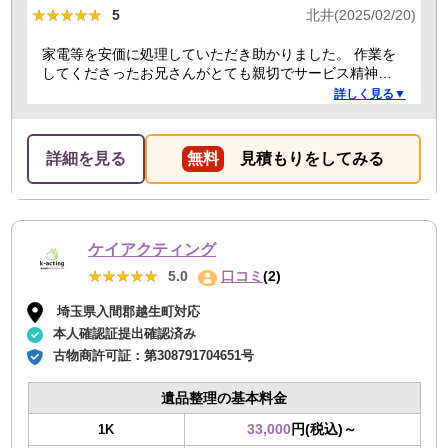
★★★★★
★★★★★
5
北井(2025/02/20)
家電等を安価に処理していただき助かりました。 作業を
してくださったお兄さんがとても親切でサービス精神溢
れる方でした！
詳しく見る▼
詳細を見る
無料
見積もりをしてみる
ケイアクティング
★★★★★
★★★★★
5.0
口コミ
(2)
埼玉県入間郡越生町対応
本人確認証提出確認済み
古物商許可証：
第308791704651号
遺品整理の基本料金
33,000
円(税込)～
1K