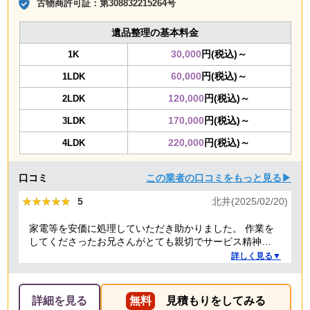
古物商許可証：
第308832215264号
遺品整理の基本料金
30,000
円(税込)～
1K
60,000
円(税込)～
1LDK
120,000
円(税込)～
2LDK
170,000
円(税込)～
3LDK
220,000
円(税込)～
4LDK
口コミ
この業者の口コミをもっと見る▶
★★★★★
★★★★★
5
北井(2025/02/20)
家電等を安価に処理していただき助かりました。 作業を
してくださったお兄さんがとても親切でサービス精神溢
れる方でした！
詳しく見る▼
詳細を見る
無料
見積もりをしてみる