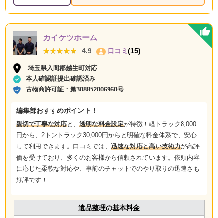
カイケツホーム
★★★★★
★★★★★
4.9
口コミ
(15)
埼玉県入間郡越生町対応
本人確認証提出確認済み
古物商許可証：
第308852006960号
編集部おすすめポイント！
親切で丁寧な対応
と、
透明な料金設定
が特徴！軽トラック8,000
円から、2トントラック30,000円からと明確な料金体系で、安心
して利用できます。口コミでは、
迅速な対応と高い技術力
が高評
価を受けており、多くのお客様から信頼されています。依頼内容
に応じた柔軟な対応や、事前のチャットでのやり取りの迅速さも
好評です！
遺品整理の基本料金