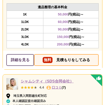
遺品整理の基本料金
50,000
円(税込)～
1K
60,000
円(税込)～
1LDK
90,000
円(税込)～
2LDK
150,000
円(税込)～
3LDK
200,000
円(税込)～
4LDK
詳細を見る
無料
見積もりをしてみる
シャムシティ（SDS合同会社）
★★★★★
★★★★★
4.4
口コミ
(7)
埼玉県入間郡越生町対応
本人確認証提出確認済み