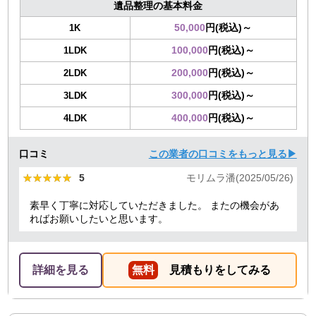
遺品整理の基本料金
50,000
円(税込)～
1K
100,000
円(税込)～
1LDK
200,000
円(税込)～
2LDK
300,000
円(税込)～
3LDK
400,000
円(税込)～
4LDK
口コミ
この業者の口コミをもっと見る▶
★★★★★
★★★★★
5
モリムラ潘(2025/05/26)
素早く丁寧に対応していただきました。 またの機会があ
ればお願いしたいと思います。
詳細を見る
無料
見積もりをしてみる