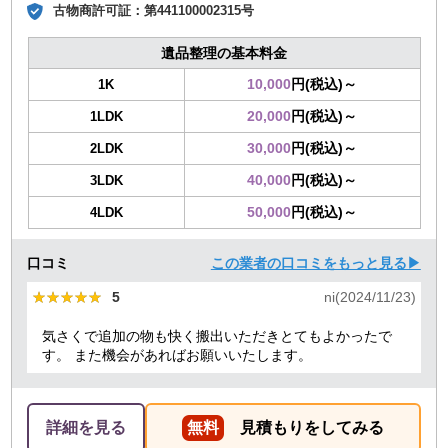
古物商許可証：
第441100002315号
遺品整理の基本料金
10,000
円(税込)～
1K
20,000
円(税込)～
1LDK
30,000
円(税込)～
2LDK
40,000
円(税込)～
3LDK
50,000
円(税込)～
4LDK
口コミ
この業者の口コミをもっと見る▶
★★★★★
★★★★★
5
ni(2024/11/23)
気さくで追加の物も快く搬出いただきとてもよかったで
す。 また機会があればお願いいたします。
詳細を見る
無料
見積もりをしてみる