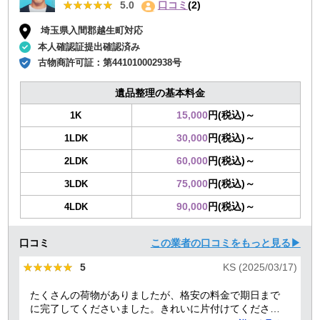
★★★★★
★★★★★
5.0
口コミ
(2)
埼玉県入間郡越生町対応
本人確認証提出確認済み
古物商許可証：
第441010002938号
遺品整理の基本料金
15,000
円(税込)～
1K
30,000
円(税込)～
1LDK
60,000
円(税込)～
2LDK
75,000
円(税込)～
3LDK
90,000
円(税込)～
4LDK
口コミ
この業者の口コミをもっと見る▶
★★★★★
★★★★★
5
KS (2025/03/17)
たくさんの荷物がありましたが、格安の料金で期日まで
に完了してくださいました。きれいに片付けてくださり