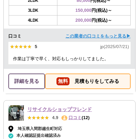
80,000
円(税込)～
2LDK
150,000
円(税込)～
3LDK
200,000
円(税込)～
4LDK
口コミ
この業者の口コミをもっと見る▶
★★★★★
★★★★★
5
jp(2025/07/21)
作業は丁寧で早く、対応もしっかりしてました。
詳細を見る
無料
見積もりをしてみる
リサイクルショップフレンド
★★★★★
★★★★★
4.9
口コミ
(12)
埼玉県入間郡越生町対応
本人確認証提出確認済み