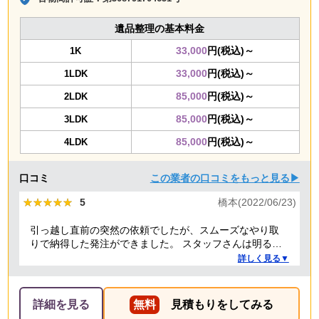
遺品整理の基本料金
33,000
円(税込)～
1K
33,000
円(税込)～
1LDK
85,000
円(税込)～
2LDK
85,000
円(税込)～
3LDK
85,000
円(税込)～
4LDK
口コミ
この業者の口コミをもっと見る▶
★★★★★
★★★★★
5
橋本(2022/06/23)
引っ越し直前の突然の依頼でしたが、スムーズなやり取
りで納得した発注ができました。 スタッフさんは明るく
て元気良く、その場で何か交渉されるといったこともな
詳しく見る▼
く、気持ちのよい対応をしていただきました。 回収した
不用品はちゃんとリサイクルしていますと説明いただ
き、安心しました。 機会があればまたお願いしたいと思
詳細を見る
無料
見積もりをしてみる
います。