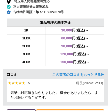
埼玉県入間郡越生町対応
本人確認証提出確認済み
古物商許可証：
第 431130050270号
遺品整理の基本料金
30,000
円(税込)～
1K
60,000
円(税込)～
1LDK
90,000
円(税込)～
2LDK
120,000
円(税込)～
3LDK
150,000
円(税込)～
4LDK
口コミ
この業者の口コミをもっと見る▶
★★★★★
★★★★★
5
所長(2024/12/09)
素早い対応頂き助かりました。 機会がありましたら、ま
たお願いする予定です。