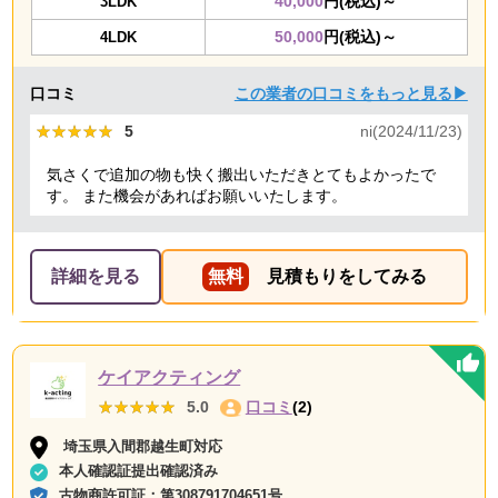
40,000
円(税込)～
3LDK
50,000
円(税込)～
4LDK
口コミ
この業者の口コミをもっと見る▶
★★★★★
★★★★★
5
ni(2024/11/23)
気さくで追加の物も快く搬出いただきとてもよかったで
す。 また機会があればお願いいたします。
詳細を見る
無料
見積もりをしてみる
ケイアクティング
★★★★★
★★★★★
5.0
口コミ
(2)
埼玉県入間郡越生町対応
本人確認証提出確認済み
古物商許可証：
第308791704651号