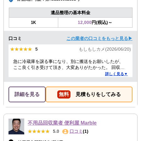
遺品整理の基本料金
12,000
円(税込)～
1K
口コミ
この業者の口コミをもっと見る▶
★★★★★
★★★★★
5
もしもしカメ(2026/06/20)
急に冷蔵庫を譲る事になり、別に搬送をお願いしたが、
ここ良く引き受けて頂き、大変ありがたかった。 回収作
業も丁寧でした。
詳しく見る▼
詳細を見る
無料
見積もりをしてみる
不用品回収業者 便利屋 Marble
★★★★★
★★★★★
5.0
口コミ
(1)