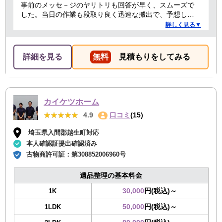
事前のメッセ－ジのヤリトリも回答が早く、スムーズで
した。当日の作業も段取り良く迅速な搬出で、予想して
いた時間よりも短時間で完了。 事前打ち合わせ・当日作
詳しく見る▼
業とも全体的に好感がもて、今後何かある時はまた依頼
したくなるような感想です。
詳細を見る
無料
見積もりをしてみる
カイケツホーム
★★★★★
★★★★★
4.9
口コミ
(15)
埼玉県入間郡越生町対応
本人確認証提出確認済み
古物商許可証：
第308852006960号
遺品整理の基本料金
30,000
円(税込)～
1K
50,000
円(税込)～
1LDK