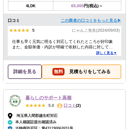
65,000
円(税込)～
4LDK
口コミ
この業者の口コミをもっと見る▶
★★★★★
★★★★★
5
にゃんこ先生(2024/09/03)
仕事も早く元気に明るく対応してくれたところが好印象
また、金額単価・内訳が明確で依頼した内容に対しての
金額も納得した。
詳しく見る▼
詳細を見る
無料
見積もりをしてみる
暮らしのサポート高嶺
★★★★★
★★★★★
5.0
口コミ
(2)
埼玉県入間郡越生町対応
本人確認証提出確認済み
古物商許可証：
第431190062651号