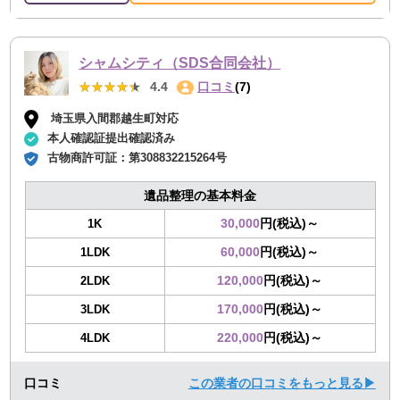
シャムシティ（SDS合同会社）
★★★★★
★★★★★
4.4
口コミ
(7)
埼玉県入間郡越生町対応
本人確認証提出確認済み
古物商許可証：
第308832215264号
遺品整理の基本料金
30,000
円(税込)～
1K
60,000
円(税込)～
1LDK
120,000
円(税込)～
2LDK
170,000
円(税込)～
3LDK
220,000
円(税込)～
4LDK
口コミ
この業者の口コミをもっと見る▶