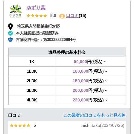
ゆずり葉
★★★★★
★★★★★
5.0
口コミ
(15)
埼玉県入間郡越生町対応
本人確認証提出確認済み
古物商許可証：
第303322220994号
遺品整理の基本料金
50,000
円(税込)～
1K
100,000
円(税込)～
1LDK
150,000
円(税込)～
2LDK
200,000
円(税込)～
3LDK
230,000
円(税込)～
4LDK
口コミ
この業者の口コミをもっと見る▶
★★★★★
★★★★★
5
nishi-taka(2024/07/25)