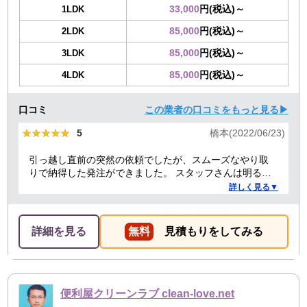
33,000
円(税込)～
1LDK
85,000
円(税込)～
2LDK
85,000
円(税込)～
3LDK
85,000
円(税込)～
4LDK
口コミ
この業者の口コミをもっと見る▶
★★★★★
★★★★★
5
橋本(2022/06/23)
引っ越し直前の突然の依頼でしたが、スムーズなやり取
りで納得した発注ができました。 スタッフさんは明るく
て元気良く、その場で何か交渉されるといったこともな
詳しく見る▼
く、気持ちのよい対応をしていただきました。 回収した
不用品はちゃんとリサイクルしていますと説明いただ
き、安心しました。 機会があればまたお願いしたいと思
詳細を見る
無料
見積もりをしてみる
います。
便利屋クリーンラブ clean-love.net