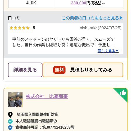
230,000
円(税込)～
4LDK
口コミ
この業者の口コミをもっと見る▶
★★★★★
★★★★★
5
nishi-taka(2024/07/25)
事前のメッセ－ジのヤリトリも回答が早く、スムーズで
した。当日の作業も段取り良く迅速な搬出で、予想して
いた時間よりも短時間で完了。 事前打ち合わせ・当日作
詳しく見る▼
業とも全体的に好感がもて、今後何かある時はまた依頼
したくなるような感想です。
詳細を見る
無料
見積もりをしてみる
株式会社 比嘉商事
埼玉県入間郡越生町対応
本人確認証提出確認済み
古物商許可証：
第307792416259号