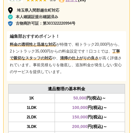
埼玉県入間郡越生町対応
本人確認証提出確認済み
古物商許可証：
第303322220994号
編集部おすすめポイント！
料金の透明性と迅速な対応
が特徴で、軽トラック20,000円から、
2トントラック35,000円からの料金設定です！口コミでは、
丁寧
で親切なスタッフの対応
や、
清掃の仕上がりの良さ
が高く評価さ
れています。事前見積もりを徹底し、追加料金が発生しない安心
のサービスを提供しています。
遺品整理の基本料金
50,000
円(税込)～
1K
100,000
円(税込)～
1LDK
150,000
円(税込)～
2LDK
200,000
円(税込)～
3LDK