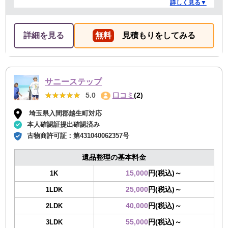
ありがとうございました。作業の進捗も報告してくださ
詳しく見る▼
り安心できました。
詳細を見る
無料
見積もりをしてみる
サニーステップ
★★★★★
★★★★★
5.0
口コミ
(2)
埼玉県入間郡越生町対応
本人確認証提出確認済み
古物商許可証：
第431040062357号
遺品整理の基本料金
15,000
円(税込)～
1K
25,000
円(税込)～
1LDK
40,000
円(税込)～
2LDK
55,000
円(税込)～
3LDK