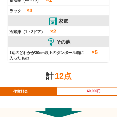
×1
食器棚（中・小）
×3
ラック
家電
×2
冷蔵庫（1・2ドア）
その他
×5
1辺のどれかが30cm以上のダンボール箱に
入ったもの
計
12点
60,000円
作業料金