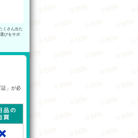
たくさん出た
者選びをサポ
を
可証」が必