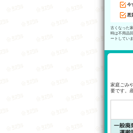
今
悪
古くなった
時は不用品
ートしてい
家庭ごみ
要です。