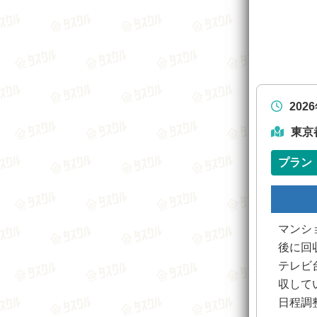
202
東京
プラン
マンシ
後に回
テレビ
収して
日程調