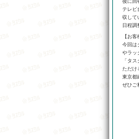
後に回
テレビ
収して
日程調
【お客
今回は
やラッ
「タス
ただけ
東京都
ぜひご