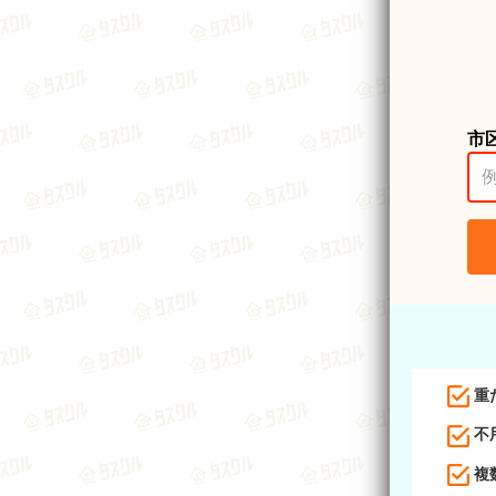
市
重
不
複