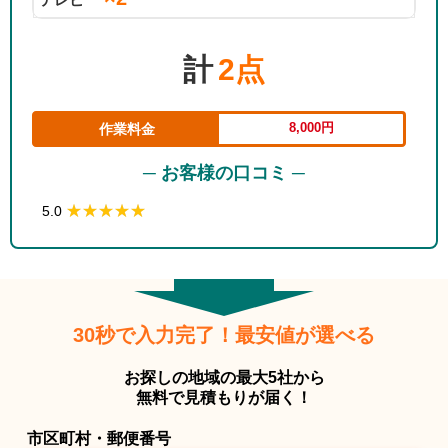
計
2点
8,000円
作業料金
─ お客様の口コミ ─
★★★★★
★★★★★
5.0
30秒で入力完了！最安値が選べる
お探しの地域の最大5社から
無料で見積もりが届く！
市区町村・郵便番号