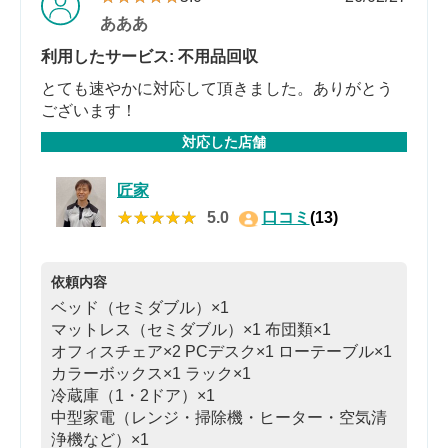
あああ
利用したサービス: 不用品回収
とても速やかに対応して頂きました。ありがとう
ございます！
対応した店舗
匠家
★★★★★
★★★★★
5.0
口コミ
(13)
依頼内容
ベッド（セミダブル）×1
マットレス（セミダブル）×1
布団類×1
オフィスチェア×2
PCデスク×1
ローテーブル×1
カラーボックス×1
ラック×1
冷蔵庫（1・2ドア）×1
中型家電（レンジ・掃除機・ヒーター・空気清
浄機など）×1