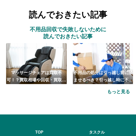
読んでおきたい記事
不用品回収で失敗しないために
読んでおきたい記事
マッサージチェアは買取不
不用品の処分は引っ越し前に済
可！？買取相場や回収・買取の
ませるべき？引っ越し時に不用
おすすめ業者5選も紹介
品処分をするベストタイミング
もっと見る
とは
TOP
タスクル