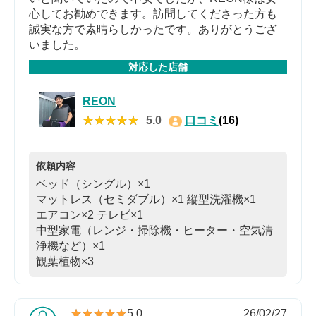
心してお勧めできます。訪問してくださった方も
誠実な方で素晴らしかったです。ありがとうござ
いました。
対応した店舗
REON
★★★★★
★★★★★
5.0
口コミ
(16)
依頼内容
ベッド（シングル）×1
マットレス（セミダブル）×1
縦型洗濯機×1
エアコン×2
テレビ×1
中型家電（レンジ・掃除機・ヒーター・空気清
浄機など）×1
観葉植物×3
★★★★★
★★★★★
5.0
26/02/27