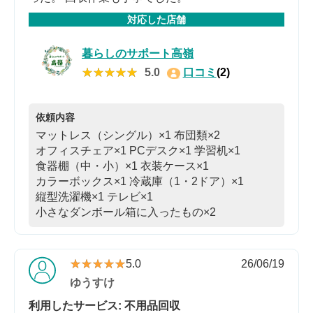
対応した店舗
暮らしのサポート高嶺
★★★★★
★★★★★
5.0
口コミ
(2)
依頼内容
マットレス（シングル）×1
布団類×2
オフィスチェア×1
PCデスク×1
学習机×1
食器棚（中・小）×1
衣装ケース×1
カラーボックス×1
冷蔵庫（1・2ドア）×1
縦型洗濯機×1
テレビ×1
小さなダンボール箱に入ったもの×2
★★★★★
★★★★★
5.0
26/06/19
ゆうすけ
利用したサービス: 不用品回収