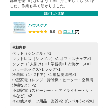
部屋を傷つけないよう丁寧に持ち出してもらいま
した。作業も早く助かりました。
対応した店舗
ハウスケア
★★★★★
★★★★★
5.0
口コミ
(7)
依頼内容
ベッド（シングル）×1
マットレス（シングル）×1
オフィスチェア×1
ソファ（1人掛け）×1
学習机×1
衣装ケース×1
カラーボックス×1
ラック×1
冷蔵庫（1・2ドア）×1
縦型洗濯機×1
中型家電（レンジ・掃除機・ヒーター・空気清
浄機など）×2
小型家電（スピーカー・ヘアドライヤー・ケト
ルなど）×2
その他スポーツ用品・楽器×2
ダンベル3kg×2×1