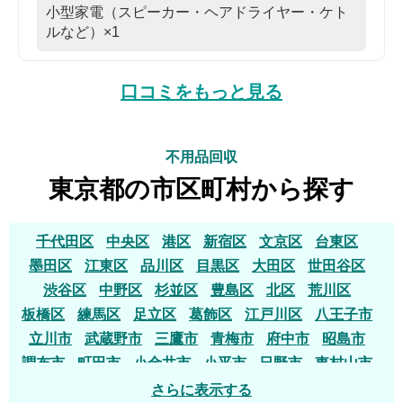
小型家電（スピーカー・ヘアドライヤー・ケト
ルなど）×1
口コミをもっと見る
不用品回収
東京都の市区町村から探す
千代田区
中央区
港区
新宿区
文京区
台東区
墨田区
江東区
品川区
目黒区
大田区
世田谷区
渋谷区
中野区
杉並区
豊島区
北区
荒川区
板橋区
練馬区
足立区
葛飾区
江戸川区
八王子市
立川市
武蔵野市
三鷹市
青梅市
府中市
昭島市
調布市
町田市
小金井市
小平市
日野市
東村山市
国分寺市
国立市
福生市
狛江市
東大和市
清瀬市
さらに表示する