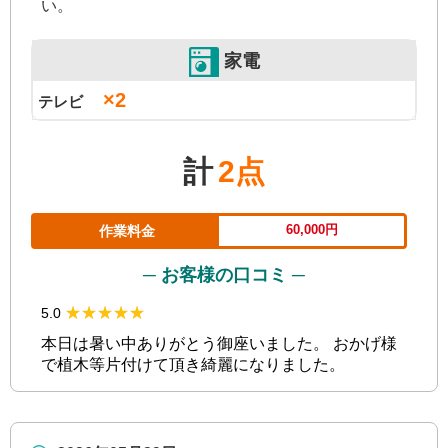
い。
家電
×2
テレビ
計
2点
60,000円
作業料金
─ お客様の口コミ ─
★★★★★
★★★★★
5.0
本日は暑い中ありがとう御座いました。 おかげ様
で植木等片付けて頂き綺麗になりました。