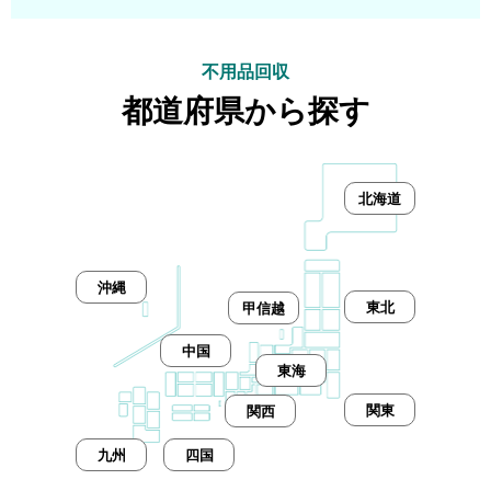
東久留米市
多摩市
稲城市
羽村市
あきる野市
西東京市
西多摩郡瑞穂町
西多摩郡奥多摩町
武蔵村山市
西多摩郡日の出町
西多摩郡檜原村
不用品回収
大島町
利島村
新島村
神津島村
三宅島三宅村
都道府県から探す
御蔵島村
八丈島八丈町
青ヶ島村
小笠原村
北海道
沖縄
東北
甲信越
中国
東海
関東
関西
九州
四国