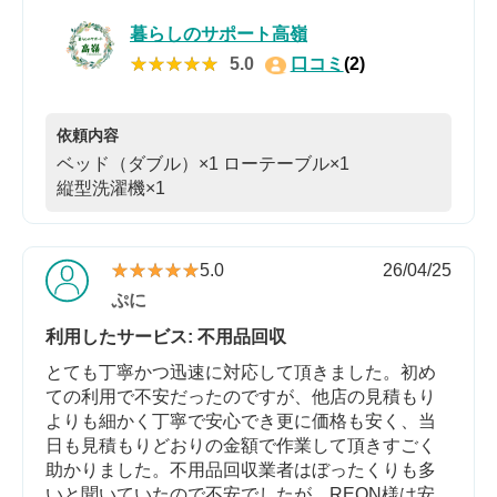
暮らしのサポート高嶺
★★★★★
★★★★★
5.0
口コミ
(2)
依頼内容
ベッド（ダブル）×1
ローテーブル×1
縦型洗濯機×1
★★★★★
★★★★★
5.0
26/04/25
ぷに
利用したサービス: 不用品回収
とても丁寧かつ迅速に対応して頂きました。初め
ての利用で不安だったのですが、他店の見積もり
よりも細かく丁寧で安心でき更に価格も安く、当
日も見積もりどおりの金額で作業して頂きすごく
助かりました。不用品回収業者はぼったくりも多
いと聞いていたので不安でしたが、REON様は安