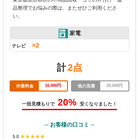
品整理でお悩みの際は、またぜひご利用くださ
い。
家電
×2
テレビ
計
2点
16,000円
20,000円
作業料金
他の見積
20%
一括見積もりで
安くなりました！
─ お客様の口コミ ─
★★★★★
★★★★★
5.0