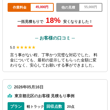
45,000円
55,000円
作業料金
他の見積
18%
一括見積もりで
安くなりました！
─ お客様の口コミ ─
★★★★★
★★★★★
5.0
言う事がない程、丁寧かつ完璧な対応でした。 料
金についても、最初の提示してもらった金額に変
わりなく、安心してお願いする事ができました。
2026年05月16日
東京都北区のお客様 見積もり事例
プラン
回収点数
軽トラック
20点