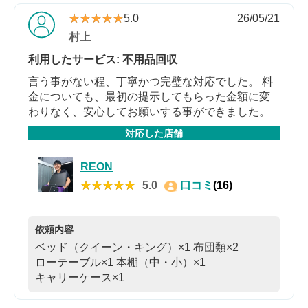
★★★★★
★★★★★
5.0
26/05/21
村上
利用したサービス: 不用品回収
言う事がない程、丁寧かつ完璧な対応でした。 料
金についても、最初の提示してもらった金額に変
わりなく、安心してお願いする事ができました。
対応した店舗
REON
★★★★★
★★★★★
5.0
口コミ
(16)
依頼内容
ベッド（クイーン・キング）×1
布団類×2
ローテーブル×1
本棚（中・小）×1
キャリーケース×1