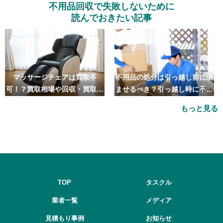
不用品回収で失敗しないために
読んでおきたい記事
マッサージチェアは買取不
不用品の処分は引っ越し前に済
可！？買取相場や回収・買取の
ませるべき？引っ越し時に不用
おすすめ業者5選も紹介
品処分をするベストタイミング
もっと見る
とは
TOP
タスクル
業者一覧
メディア
見積もり事例
お知らせ