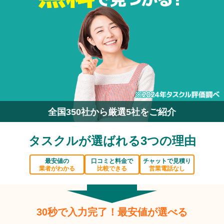
全国350社から厳選5社をご紹介
タスクルが選ばれる3つの理由
最安値の
口コミと料金で
チャットで見積り
業者がわかる
比較できる
営業電話なし
30秒で入力完了！最安値が選べる