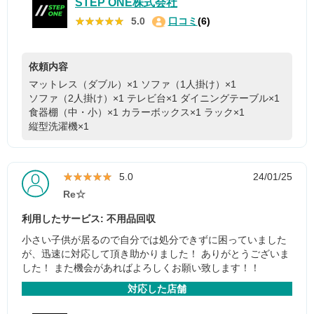
STEP ONE株式会社
★★★★★
★★★★★
5.0
口コミ
(6)
依頼内容
マットレス（ダブル）×1
ソファ（1人掛け）×1
ソファ（2人掛け）×1
テレビ台×1
ダイニングテーブル×1
食器棚（中・小）×1
カラーボックス×1
ラック×1
縦型洗濯機×1
★★★★★
★★★★★
5.0
24/01/25
Re☆
利用したサービス: 不用品回収
小さい子供が居るので自分では処分できずに困っていました
が、迅速に対応して頂き助かりました！ ありがとうございま
した！ また機会があればよろしくお願い致します！！
対応した店舗