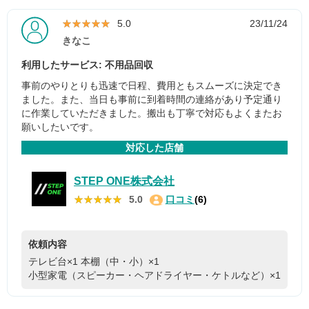
★★★★★
★★★★★
5.0
23/11/24
きなこ
利用したサービス: 不用品回収
事前のやりとりも迅速で日程、費用ともスムーズに決定でき
ました。また、当日も事前に到着時間の連絡があり予定通り
に作業していただきました。搬出も丁寧で対応もよくまたお
願いしたいです。
対応した店舗
STEP ONE株式会社
★★★★★
★★★★★
5.0
口コミ
(6)
依頼内容
テレビ台×1
本棚（中・小）×1
小型家電（スピーカー・ヘアドライヤー・ケトルなど）×1