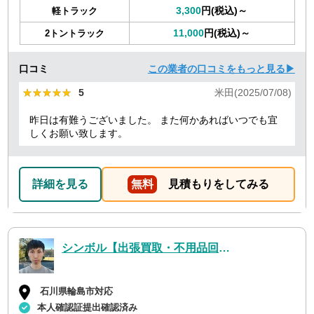
3,300
円(税込)～
軽トラック
11,000
円(税込)～
2トントラック
口コミ
この業者の口コミをもっと見る▶
★★★★★
★★★★★
5
米田(2025/07/08)
昨日は有難うございました。 また何かあればいつでも宜
しくお願い致します。
詳細を見る
無料
見積もりをしてみる
シンボル【出張買取・不用品回収】
石川県輪島市対応
本人確認証提出確認済み