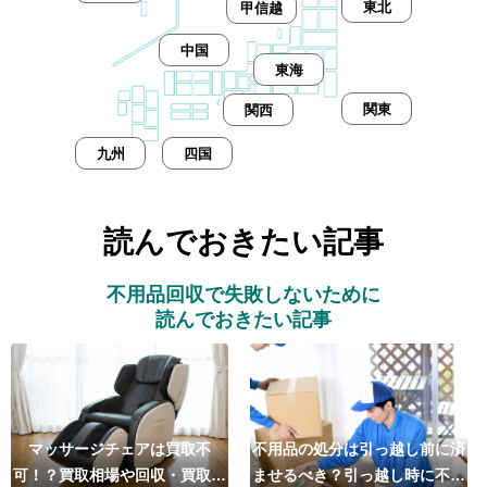
東北
甲信越
中国
東海
関東
関西
九州
四国
読んでおきたい記事
不用品回収で失敗しないために
読んでおきたい記事
マッサージチェアは買取不
不用品の処分は引っ越し前に済
可！？買取相場や回収・買取の
ませるべき？引っ越し時に不用