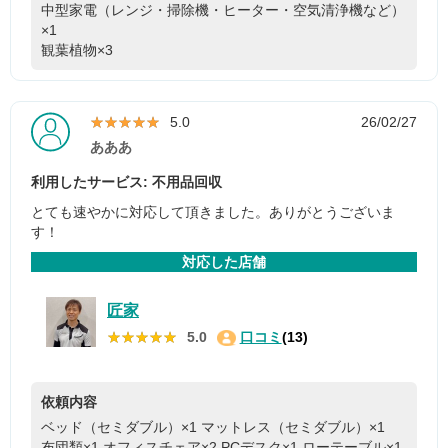
中型家電（レンジ・掃除機・ヒーター・空気清浄機など）
×1
観葉植物×3
★★★★★
★★★★★
5.0
26/02/27
あああ
利用したサービス: 不用品回収
とても速やかに対応して頂きました。ありがとうございま
す！
対応した店舗
匠家
★★★★★
★★★★★
5.0
口コミ
(13)
依頼内容
ベッド（セミダブル）×1
マットレス（セミダブル）×1
布団類×1
オフィスチェア×2
PCデスク×1
ローテーブル×1