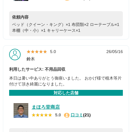
依頼内容
ベッド（クイーン・キング）×1
布団類×2
ローテーブル×1
本棚（中・小）×1
キャリーケース×1
★★★★★
★★★★★
5.0
26/05/16
鈴木
利用したサービス: 不用品回収
本日は暑い中ありがとう御座いました。 おかげ様で植木等片
付けて頂き綺麗になりました。
対応した店舗
まほろ堂商店
★★★★★
★★★★★
5.0
口コミ
(21)