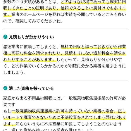
多数の回収実績があることは、
どのような現場であっても確実に回
収してきたことの証明であり、信頼できることの裏付けでもありま
す。
業者のホームページを見れば実績を公開しているところも多い
ので、確認してみてくださいね。
見積もりが分かりやすい
悪徳業者に依頼してしまうと、
無料で回収と謳っておきながら作業
後に高額な料金を請求されたり、見積もりにない追加料金を請求さ
れたりすることがあります。
したがって、見積もりが分かりやす
く、どの作業でいくらかかるのかが明確に分かる業者を選ぶように
しましょう。
適した資格を持っている
家庭から出る不用品の回収には、一般廃棄物収集運搬業の許可が必
要です
もし
一般廃棄物収集運搬業の許可を持っていない業者の場合、正し
いルートで廃棄できないために不法投棄をされてしまう恐れがあり
ます。
知らないうちに不法投棄に加担してしまうことのないよう
に、適した資格を持っている業者を選びましょう。