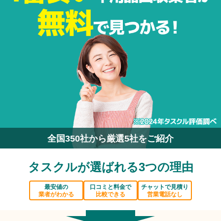
全国350社から厳選5社をご紹介
タスクルが選ばれる3つの理由
最安値の
口コミと料金で
チャットで見積り
業者がわかる
比較できる
営業電話なし