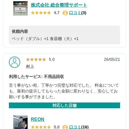
株式会社 総合整理サポート
★★★★★
★★★★★
4.7
口コミ
(3)
依頼内容
ベッド（ダブル）×1
食器棚（大）×1
★★★★★
★★★★★
5.0
26/05/21
村上
利用したサービス: 不用品回収
言う事がない程、丁寧かつ完璧な対応でした。 料金について
も、最初の提示してもらった金額に変わりなく、安心してお
願いする事ができました。
対応した店舗
REON
★★★★★
★★★★★
5.0
口コミ
(16)