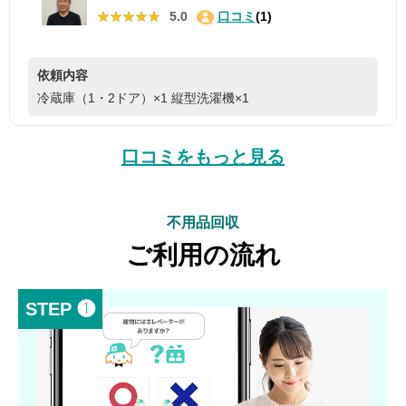
★★★★★
★★★★★
5.0
口コミ
(1)
依頼内容
冷蔵庫（1・2ドア）×1
縦型洗濯機×1
口コミをもっと見る
不用品回収
ご利用の流れ
STEP ❶