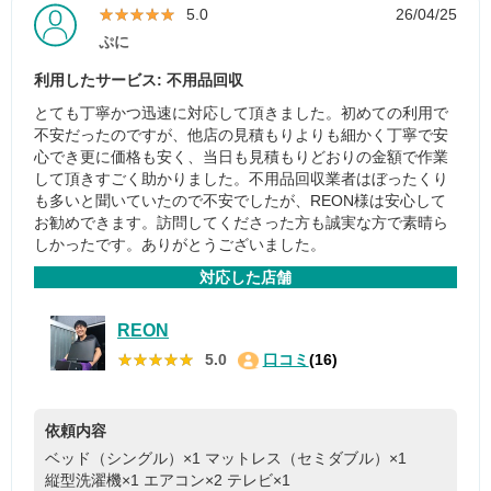
★★★★★
★★★★★
5.0
26/04/25
ぷに
利用したサービス: 不用品回収
とても丁寧かつ迅速に対応して頂きました。初めての利用で
不安だったのですが、他店の見積もりよりも細かく丁寧で安
心でき更に価格も安く、当日も見積もりどおりの金額で作業
して頂きすごく助かりました。不用品回収業者はぼったくり
も多いと聞いていたので不安でしたが、REON様は安心して
お勧めできます。訪問してくださった方も誠実な方で素晴ら
しかったです。ありがとうございました。
対応した店舗
REON
★★★★★
★★★★★
5.0
口コミ
(16)
依頼内容
ベッド（シングル）×1
マットレス（セミダブル）×1
縦型洗濯機×1
エアコン×2
テレビ×1