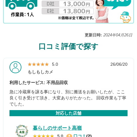
更新日時:
2024年04月26日
口コミ評価で探す
★★★★★
★★★★★
5.0
26/06/20
もしもしカメ
利用したサービス: 不用品回収
急に冷蔵庫を譲る事になり、別に搬送をお願いしたが、ここ
良く引き受けて頂き、大変ありがたかった。 回収作業も丁寧
でした。
対応した店舗
暮らしのサポート高嶺
★★★★★
★★★★★
5.0
口コミ
(2)