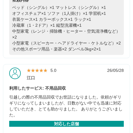
依頼内容
ベッド（シングル）×1
マットレス（シングル）×1
オフィスチェア×1
ソファ（1人掛け）×1
学習机×1
衣装ケース×1
カラーボックス×1
ラック×1
冷蔵庫（1・2ドア）×1
縦型洗濯機×1
中型家電（レンジ・掃除機・ヒーター・空気清浄機など）
×2
小型家電（スピーカー・ヘアドライヤー・ケトルなど）×2
その他スポーツ用品・楽器×2
ダンベル3kg×2×1
★★★★★
★★★★★
5.0
26/05/28
江口
利用したサービス: 不用品回収
引越しの際の不用品回収でお世話になりました。依頼がギリ
ギリになってしまいましたが、日数がない中でも迅速に対応
していただき、とても助かりました。 ありがとうございまし
た。
対応した店舗