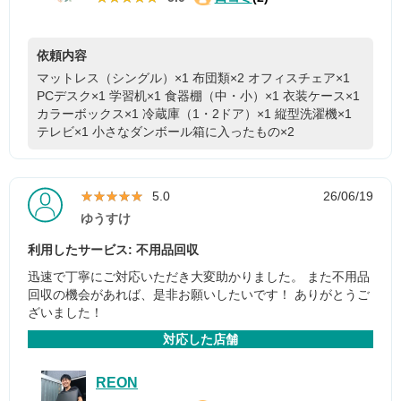
依頼内容
マットレス（シングル）×1
布団類×2
オフィスチェア×1
PCデスク×1
学習机×1
食器棚（中・小）×1
衣装ケース×1
カラーボックス×1
冷蔵庫（1・2ドア）×1
縦型洗濯機×1
テレビ×1
小さなダンボール箱に入ったもの×2
★★★★★
★★★★★
5.0
26/06/19
ゆうすけ
利用したサービス: 不用品回収
迅速で丁寧にご対応いただき大変助かりました。 また不用品
回収の機会があれば、是非お願いしたいです！ ありがとうご
ざいました！
対応した店舗
REON