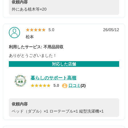
依頼内容
外にある植木等×20
★★★★★
★★★★★
5.0
26/05/12
松本
利用したサービス: 不用品回収
ありがとうございました！
対応した店舗
暮らしのサポート高嶺
★★★★★
★★★★★
5.0
口コミ
(2)
依頼内容
ベッド（ダブル）×1
ローテーブル×1
縦型洗濯機×1