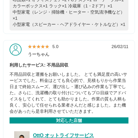
カラーボックス×1
ラック×1
冷蔵庫（1・2ドア）×1
中型家電（レンジ・掃除機・ヒーター・空気清浄機など）
×1
小型家電（スピーカー・ヘアドライヤー・ケトルなど）×1
★★★★★
★★★★★
5.0
26/02/11
うーちゃん
利用したサービス: 不用品回収
不用品回収と運搬をお願いしました。 とても満足度の高いサ
ービスでした。料金はとても良心的で、見積もりから作業当
日まで終始スムーズ。運び出し・運び込みの作業も丁寧でし
た。さらに、洗濯機の取り付けについてもプロ目線でアドバ
イスをしてくれて、とても助かりました。作業の質も人柄も
良く、安心して任せられる業者さんだと感じました。また機
会があったら是非利用させていただきます。
対応した店舗
OttO オットライフサービス