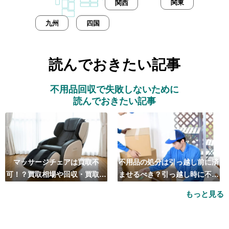
関東
関西
九州
四国
読んでおきたい記事
不用品回収で失敗しないために
読んでおきたい記事
マッサージチェアは買取不
不用品の処分は引っ越し前に済
可！？買取相場や回収・買取の
ませるべき？引っ越し時に不用
おすすめ業者5選も紹介
品処分をするベストタイミング
もっと見る
とは