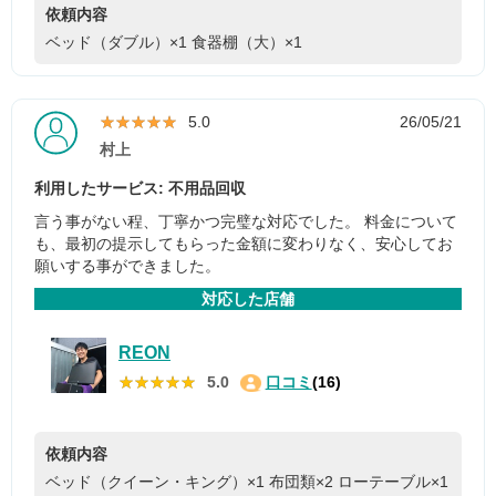
依頼内容
ベッド（ダブル）×1
食器棚（大）×1
★★★★★
★★★★★
5.0
26/05/21
村上
利用したサービス: 不用品回収
言う事がない程、丁寧かつ完璧な対応でした。 料金について
も、最初の提示してもらった金額に変わりなく、安心してお
願いする事ができました。
対応した店舗
REON
★★★★★
★★★★★
5.0
口コミ
(16)
依頼内容
ベッド（クイーン・キング）×1
布団類×2
ローテーブル×1