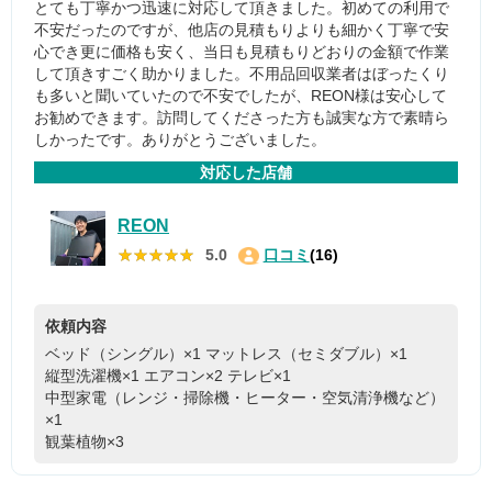
とても丁寧かつ迅速に対応して頂きました。初めての利用で
不安だったのですが、他店の見積もりよりも細かく丁寧で安
心でき更に価格も安く、当日も見積もりどおりの金額で作業
して頂きすごく助かりました。不用品回収業者はぼったくり
も多いと聞いていたので不安でしたが、REON様は安心して
お勧めできます。訪問してくださった方も誠実な方で素晴ら
しかったです。ありがとうございました。
対応した店舗
REON
★★★★★
★★★★★
5.0
口コミ
(16)
依頼内容
ベッド（シングル）×1
マットレス（セミダブル）×1
縦型洗濯機×1
エアコン×2
テレビ×1
中型家電（レンジ・掃除機・ヒーター・空気清浄機など）
×1
観葉植物×3