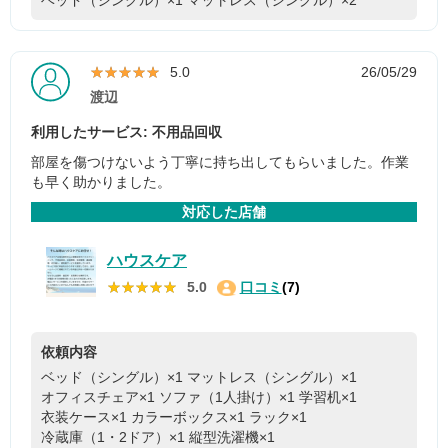
★★★★★
★★★★★
5.0
26/05/29
渡辺
利用したサービス: 不用品回収
部屋を傷つけないよう丁寧に持ち出してもらいました。作業
も早く助かりました。
対応した店舗
ハウスケア
★★★★★
★★★★★
5.0
口コミ
(7)
依頼内容
ベッド（シングル）×1
マットレス（シングル）×1
オフィスチェア×1
ソファ（1人掛け）×1
学習机×1
衣装ケース×1
カラーボックス×1
ラック×1
冷蔵庫（1・2ドア）×1
縦型洗濯機×1