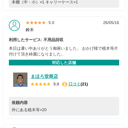
本棚（中・小）×1
キャリーケース×1
★★★★★
★★★★★
5.0
26/05/16
鈴木
利用したサービス: 不用品回収
本日は暑い中ありがとう御座いました。 おかげ様で植木等片
付けて頂き綺麗になりました。
対応した店舗
まほろ堂商店
★★★★★
★★★★★
5.0
口コミ
(21)
依頼内容
外にある植木等×20