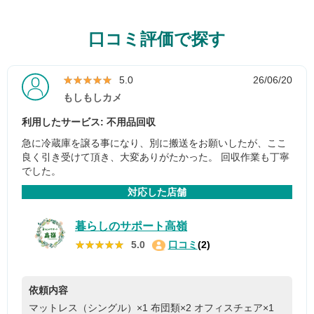
口コミ評価で探す
★★★★★
★★★★★
5.0
26/06/20
もしもしカメ
利用したサービス: 不用品回収
急に冷蔵庫を譲る事になり、別に搬送をお願いしたが、ここ
良く引き受けて頂き、大変ありがたかった。 回収作業も丁寧
でした。
対応した店舗
暮らしのサポート高嶺
★★★★★
★★★★★
5.0
口コミ
(2)
依頼内容
マットレス（シングル）×1
布団類×2
オフィスチェア×1