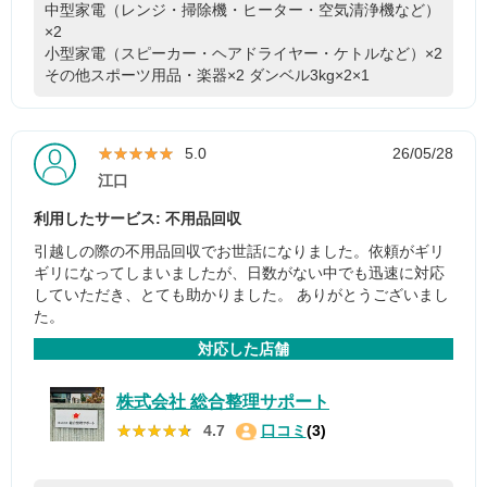
中型家電（レンジ・掃除機・ヒーター・空気清浄機など）
×2
小型家電（スピーカー・ヘアドライヤー・ケトルなど）×2
その他スポーツ用品・楽器×2
ダンベル3kg×2×1
★★★★★
★★★★★
5.0
26/05/28
江口
利用したサービス: 不用品回収
引越しの際の不用品回収でお世話になりました。依頼がギリ
ギリになってしまいましたが、日数がない中でも迅速に対応
していただき、とても助かりました。 ありがとうございまし
た。
対応した店舗
株式会社 総合整理サポート
★★★★★
★★★★★
4.7
口コミ
(3)