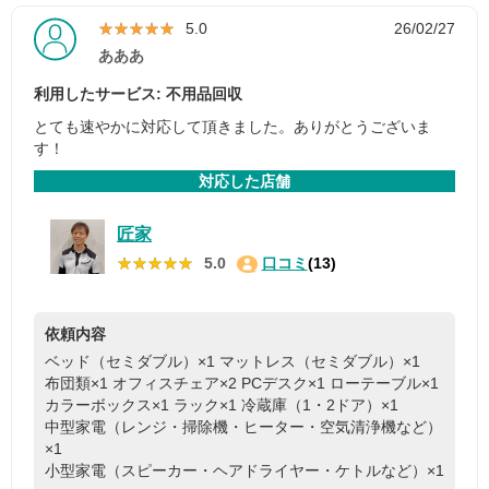
★★★★★
★★★★★
5.0
26/02/27
あああ
利用したサービス: 不用品回収
とても速やかに対応して頂きました。ありがとうございま
す！
対応した店舗
匠家
★★★★★
★★★★★
5.0
口コミ
(13)
依頼内容
ベッド（セミダブル）×1
マットレス（セミダブル）×1
布団類×1
オフィスチェア×2
PCデスク×1
ローテーブル×1
カラーボックス×1
ラック×1
冷蔵庫（1・2ドア）×1
中型家電（レンジ・掃除機・ヒーター・空気清浄機など）
×1
小型家電（スピーカー・ヘアドライヤー・ケトルなど）×1