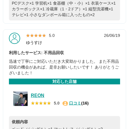
PCデスク×1
学習机×1
食器棚（中・小）×1
衣装ケース×1
カラーボックス×1
冷蔵庫（1・2ドア）×1
縦型洗濯機×1
テレビ×1
小さなダンボール箱に入ったもの×2
★★★★★
★★★★★
5.0
26/06/19
ゆうすけ
利用したサービス: 不用品回収
迅速で丁寧にご対応いただき大変助かりました。 また不用品
回収の機会があれば、是非お願いしたいです！ ありがとうご
ざいました！
対応した店舗
REON
★★★★★
★★★★★
5.0
口コミ
(16)
依頼内容
ベッド（シングル）×1
マットレス（シングル）×2