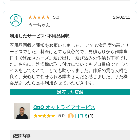
★★★★★
★★★★★
5.0
26/02/11
うーちゃん
利用したサービス: 不用品回収
不用品回収と運搬をお願いしました。 とても満足度の高いサ
ービスでした。料金はとても良心的で、見積もりから作業当
日まで終始スムーズ。運び出し・運び込みの作業も丁寧でし
た。さらに、洗濯機の取り付けについてもプロ目線でアドバ
イスをしてくれて、とても助かりました。作業の質も人柄も
良く、安心して任せられる業者さんだと感じました。また機
会があったら是非利用させていただきます。
対応した店舗
OttO オットライフサービス
★★★★★
★★★★★
5.0
口コミ
(1)
依頼内容