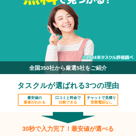
全国350社から厳選5社をご紹介
タスクルが選ばれる3つの理由
最安値の
口コミと料金で
チャットで見積り
業者がわかる
比較できる
営業電話なし
30秒で入力完了！最安値が選べる