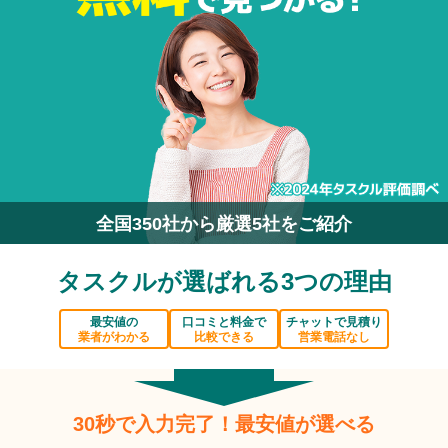
全国350社から厳選5社をご紹介
タスクルが選ばれる3つの理由
最安値の
口コミと料金で
チャットで見積り
業者がわかる
比較できる
営業電話なし
30秒で入力完了！最安値が選べる