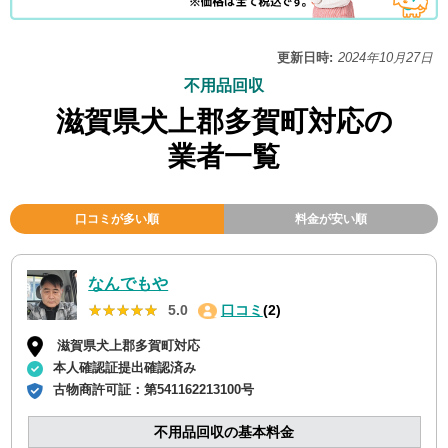
更新日時:
2024年10月27日
不用品回収
滋賀県犬上郡多賀町対応の
業者一覧
口コミが多い順
料金が安い順
なんでもや
★★★★★
★★★★★
5.0
口コミ
(2)
滋賀県犬上郡多賀町対応
本人確認証提出確認済み
古物商許可証：
第541162213100号
不用品回収の基本料金