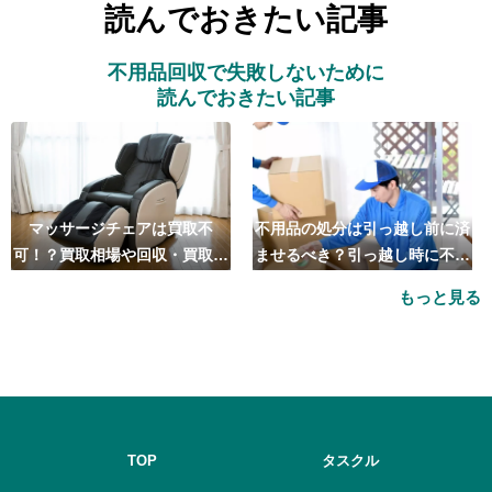
読んでおきたい記事
不用品回収で失敗しないために
読んでおきたい記事
マッサージチェアは買取不
不用品の処分は引っ越し前に済
可！？買取相場や回収・買取の
ませるべき？引っ越し時に不用
おすすめ業者5選も紹介
品処分をするベストタイミング
もっと見る
とは
TOP
タスクル