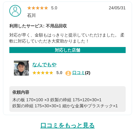
★★★★★
★★★★★
5.0
24/05/31
石川
利用したサービス: 不用品回収
対応が早く、金額もはっきりと提示していただけました。 柔
軟に対応していただき大変助かりました！
対応した店舗
なんでもや
★★★★★
★★★★★
5.0
口コミ
(2)
依頼内容
木の板 170×100 ×3
鉄製の枠組 175×120×30×1
鉄製の枠組 175×30×30×1
細かな金属やプラスチック×1
口コミをもっと見る