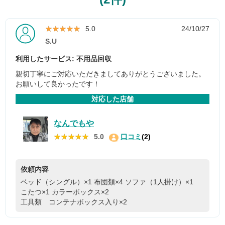
★★★★★
★★★★★
5.0
24/10/27
S.U
利用したサービス: 不用品回収
親切丁寧にご対応いただきましてありがとうございました。
お願いして良かったです！
対応した店舗
なんでもや
★★★★★
★★★★★
5.0
口コミ
(2)
依頼内容
ベッド（シングル）×1
布団類×4
ソファ（1人掛け）×1
こたつ×1
カラーボックス×2
工具類 コンテナボックス入り×2