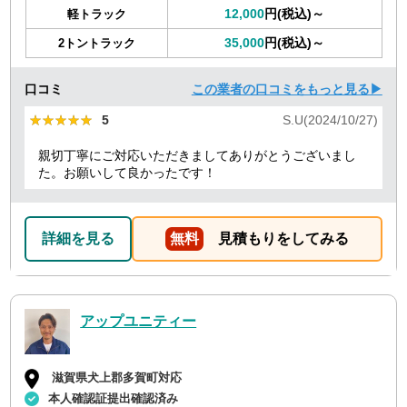
12,000
円(税込)～
軽トラック
35,000
円(税込)～
2トントラック
口コミ
この業者の口コミをもっと見る▶
★★★★★
★★★★★
5
S.U(2024/10/27)
親切丁寧にご対応いただきましてありがとうございまし
た。お願いして良かったです！
詳細を見る
無料
見積もりをしてみる
アップユニティー
滋賀県犬上郡多賀町対応
本人確認証提出確認済み