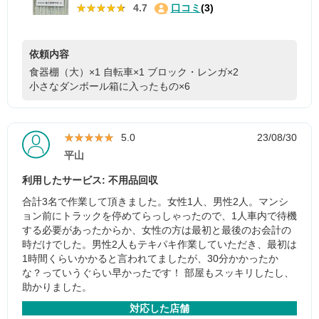
★★★★★
★★★★★
4.7
口コミ
(3)
依頼内容
食器棚（大）×1
自転車×1
ブロック・レンガ×2
小さなダンボール箱に入ったもの×6
★★★★★
★★★★★
5.0
23/08/30
平山
利用したサービス: 不用品回収
合計3名で作業して頂きました。女性1人、男性2人。マンシ
ョン前にトラックを停めてらっしゃったので、1人車内で待機
する必要があったからか、女性の方は最初と最後のお会計の
時だけでした。男性2人もテキパキ作業していただき、最初は
1時間くらいかかると言われてましたが、30分かかったか
な？っていうぐらい早かったです！ 部屋もスッキリしたし、
助かりました。
対応した店舗