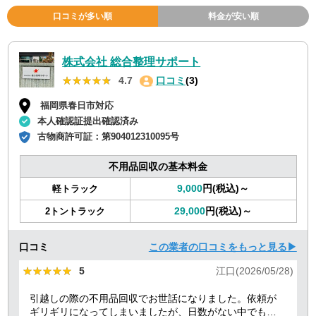
口コミが多い順
料金が安い順
株式会社 総合整理サポート
★★★★★
★★★★★
4.7
口コミ
(3)
福岡県春日市対応
本人確認証提出確認済み
古物商許可証：
第904012310095号
不用品回収の基本料金
9,000
円(税込)～
軽トラック
29,000
円(税込)～
2トントラック
口コミ
この業者の口コミをもっと見る▶
★★★★★
★★★★★
5
江口(2026/05/28)
引越しの際の不用品回収でお世話になりました。依頼が
ギリギリになってしまいましたが、日数がない中でも迅