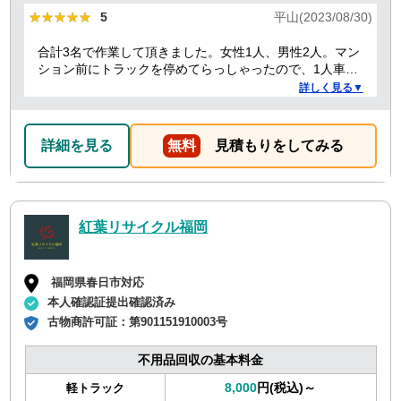
★★★★★
★★★★★
5
平山(2023/08/30)
合計3名で作業して頂きました。女性1人、男性2人。マン
ション前にトラックを停めてらっしゃったので、1人車内
で待機する必要があったからか、女性の方は最初と最後
詳しく見る▼
のお会計の時だけでした。男性2人もテキパキ作業してい
ただき、最初は1時間くらいかかると言われてましたが、
30分かかったかな？っていうぐらい早かったです！ 部屋
詳細を見る
無料
見積もりをしてみる
もスッキリしたし、助かりました。
紅葉リサイクル福岡
福岡県春日市対応
本人確認証提出確認済み
古物商許可証：
第901151910003号
不用品回収の基本料金
8,000
円(税込)～
軽トラック