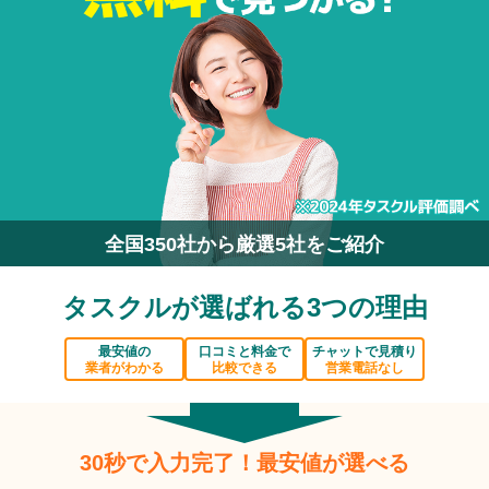
全国350社から厳選5社をご紹介
タスクルが選ばれる3つの理由
最安値の
口コミと料金で
チャットで見積り
業者がわかる
比較できる
営業電話なし
30秒で入力完了！最安値が選べる