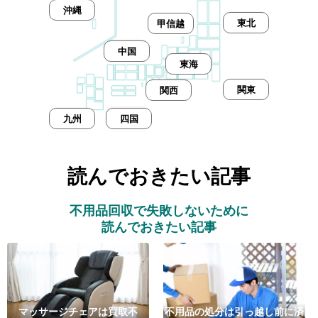
沖縄
東北
甲信越
中国
東海
関東
関西
九州
四国
読んでおきたい記事
不用品回収で失敗しないために
読んでおきたい記事
マッサージチェアは買取不
不用品の処分は引っ越し前に済