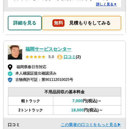
速に対応していただき、とても助かりました。 ありがと
詳しく見る▼
うございました。
詳細を見る
無料
見積もりをしてみる
福岡サービスセンター
★★★★★
★★★★★
5.0
口コミ
(2)
福岡県春日市対応
本人確認証提出確認済み
古物商許可証：
第901112010025号
不用品回収の基本料金
7,000
円(税込)～
軽トラック
18,000
円(税込)～
2トントラック
口コミ
この業者の口コミをもっと見る▶