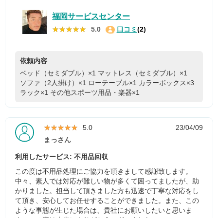
福岡サービスセンター
★★★★★
★★★★★
5.0
口コミ
(2)
依頼内容
ベッド（セミダブル）×1
マットレス（セミダブル）×1
ソファ（2人掛け）×1
ローテーブル×1
カラーボックス×3
ラック×1
その他スポーツ用品・楽器×1
★★★★★
★★★★★
5.0
23/04/09
まっさん
利用したサービス: 不用品回収
この度は不用品処理にご協力を頂きまして感謝致します。
中々、素人では対応が難しい物が多くて困ってましたが、助
かりました。担当して頂きました方も迅速で丁寧な対応をし
て頂き、安心してお任せすることができました。また、この
ような事態が生じた場合は、貴社にお願いしたいと思いま