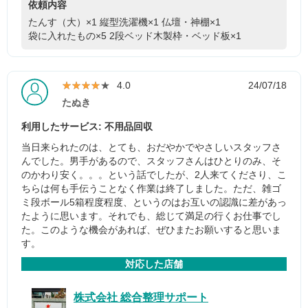
依頼内容
たんす（大）×1
縦型洗濯機×1
仏壇・神棚×1
袋に入れたもの×5
2段ベッド木製枠・ベッド板×1
★★★★★
★★★★★
4.0
24/07/18
たぬき
利用したサービス: 不用品回収
当日来られたのは、とても、おだやかでやさしいスタッフさ
んでした。男手があるので、スタッフさんはひとりのみ、そ
のかわり安く。。。という話でしたが、2人来てくださり、こ
ちらは何も手伝うことなく作業は終了しました。ただ、雑ゴ
ミ段ボール5箱程度程度、というのはお互いの認識に差があっ
たように思います。それでも、総じて満足の行くお仕事でし
た。このような機会があれば、ぜひまたお願いすると思いま
す。
対応した店舗
株式会社 総合整理サポート