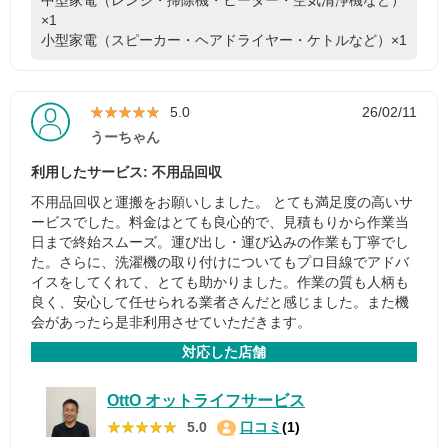
×1
小型家電（スピーカー・ヘアドライヤー・ケトルなど）×1
★★★★★
★★★★★
5.0
26/02/11
うーちゃん
利用したサービス: 不用品回収
不用品回収と運搬をお願いしました。 とても満足度の高いサ
ービスでした。料金はとても良心的で、見積もりから作業当
日まで終始スムーズ。運び出し・運び込みの作業も丁寧でし
た。さらに、洗濯機の取り付けについてもプロ目線でアドバ
イスをしてくれて、とても助かりました。作業の質も人柄も
良く、安心して任せられる業者さんだと感じました。また機
会があったら是非利用させていただきます。
対応した店舗
OttO オットライフサービス
★★★★★
★★★★★
5.0
口コミ
(1)