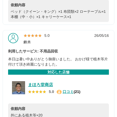
依頼内容
ベッド（クイーン・キング）×1
布団類×2
ローテーブル×1
本棚（中・小）×1
キャリーケース×1
★★★★★
★★★★★
5.0
26/05/16
鈴木
利用したサービス: 不用品回収
本日は暑い中ありがとう御座いました。 おかげ様で植木等片
付けて頂き綺麗になりました。
対応した店舗
まほろ堂商店
★★★★★
★★★★★
5.0
口コミ
(21)
依頼内容
外にある植木等×20