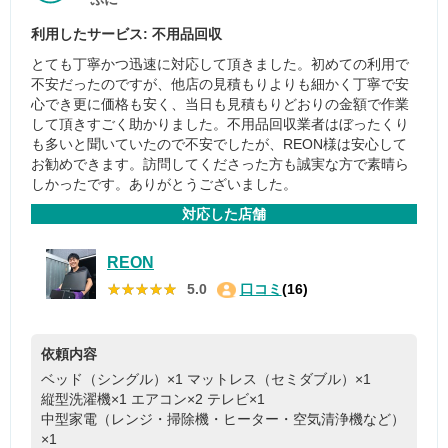
利用したサービス: 不用品回収
とても丁寧かつ迅速に対応して頂きました。初めての利用で
不安だったのですが、他店の見積もりよりも細かく丁寧で安
心でき更に価格も安く、当日も見積もりどおりの金額で作業
して頂きすごく助かりました。不用品回収業者はぼったくり
も多いと聞いていたので不安でしたが、REON様は安心して
お勧めできます。訪問してくださった方も誠実な方で素晴ら
しかったです。ありがとうございました。
対応した店舗
REON
★★★★★
★★★★★
5.0
口コミ
(16)
依頼内容
ベッド（シングル）×1
マットレス（セミダブル）×1
縦型洗濯機×1
エアコン×2
テレビ×1
中型家電（レンジ・掃除機・ヒーター・空気清浄機など）
×1