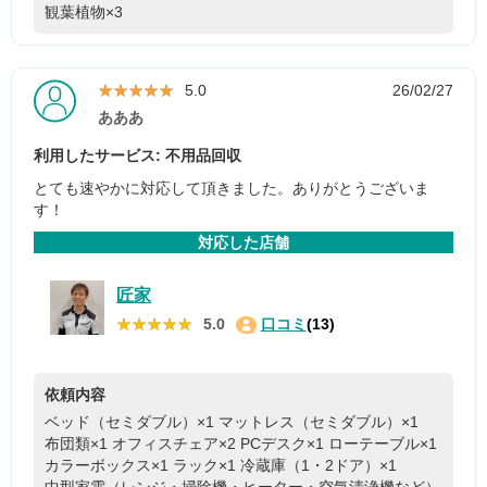
観葉植物×3
★★★★★
★★★★★
5.0
26/02/27
あああ
利用したサービス: 不用品回収
とても速やかに対応して頂きました。ありがとうございま
す！
対応した店舗
匠家
★★★★★
★★★★★
5.0
口コミ
(13)
依頼内容
ベッド（セミダブル）×1
マットレス（セミダブル）×1
布団類×1
オフィスチェア×2
PCデスク×1
ローテーブル×1
カラーボックス×1
ラック×1
冷蔵庫（1・2ドア）×1
中型家電（レンジ・掃除機・ヒーター・空気清浄機など）