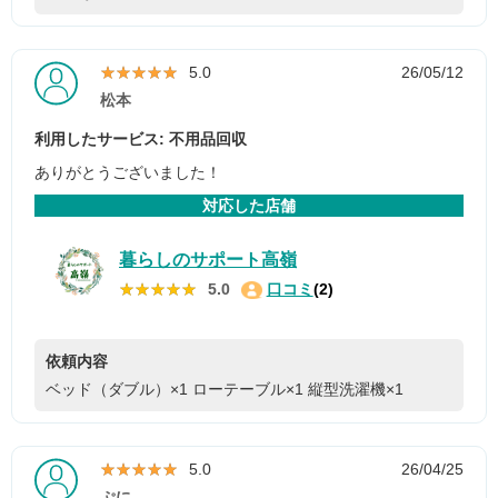
★★★★★
★★★★★
5.0
26/05/12
松本
利用したサービス: 不用品回収
ありがとうございました！
対応した店舗
暮らしのサポート高嶺
★★★★★
★★★★★
5.0
口コミ
(2)
依頼内容
ベッド（ダブル）×1
ローテーブル×1
縦型洗濯機×1
★★★★★
★★★★★
5.0
26/04/25
ぷに