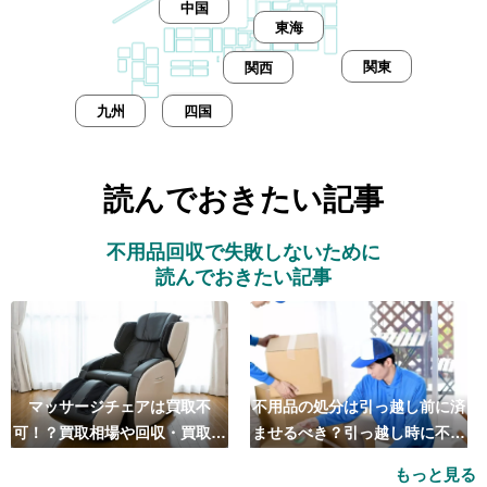
中国
東海
関東
関西
九州
四国
読んでおきたい記事
不用品回収で失敗しないために
読んでおきたい記事
マッサージチェアは買取不
不用品の処分は引っ越し前に済
可！？買取相場や回収・買取の
ませるべき？引っ越し時に不用
おすすめ業者5選も紹介
品処分をするベストタイミング
もっと見る
とは