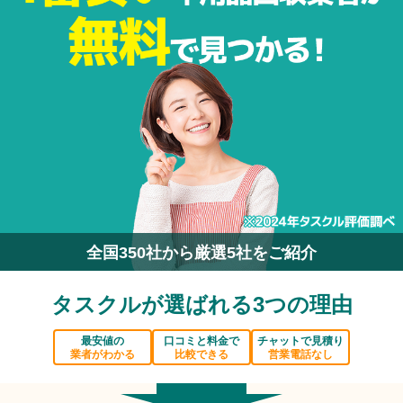
全国350社から厳選5社をご紹介
タスクルが選ばれる3つの理由
最安値の
口コミと料金で
チャットで見積り
業者がわかる
比較できる
営業電話なし