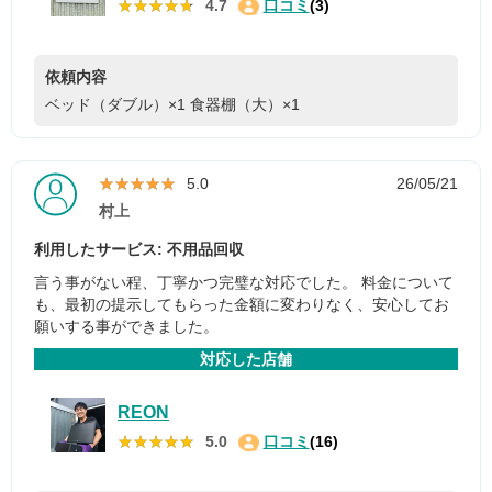
★★★★★
★★★★★
4.7
口コミ
(3)
依頼内容
ベッド（ダブル）×1
食器棚（大）×1
★★★★★
★★★★★
5.0
26/05/21
村上
利用したサービス: 不用品回収
言う事がない程、丁寧かつ完璧な対応でした。 料金について
も、最初の提示してもらった金額に変わりなく、安心してお
願いする事ができました。
対応した店舗
REON
★★★★★
★★★★★
5.0
口コミ
(16)