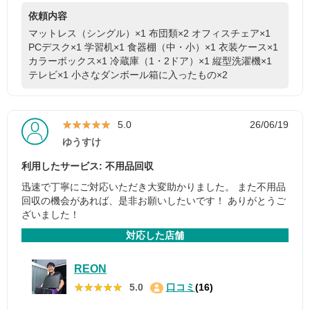
依頼内容
マットレス（シングル）×1
布団類×2
オフィスチェア×1
PCデスク×1
学習机×1
食器棚（中・小）×1
衣装ケース×1
カラーボックス×1
冷蔵庫（1・2ドア）×1
縦型洗濯機×1
テレビ×1
小さなダンボール箱に入ったもの×2
★★★★★
★★★★★
5.0
26/06/19
ゆうすけ
利用したサービス: 不用品回収
迅速で丁寧にご対応いただき大変助かりました。 また不用品
回収の機会があれば、是非お願いしたいです！ ありがとうご
ざいました！
対応した店舗
REON
★★★★★
★★★★★
5.0
口コミ
(16)