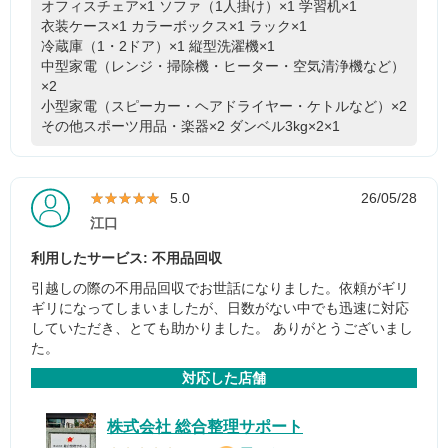
オフィスチェア×1
ソファ（1人掛け）×1
学習机×1
衣装ケース×1
カラーボックス×1
ラック×1
冷蔵庫（1・2ドア）×1
縦型洗濯機×1
中型家電（レンジ・掃除機・ヒーター・空気清浄機など）
×2
小型家電（スピーカー・ヘアドライヤー・ケトルなど）×2
その他スポーツ用品・楽器×2
ダンベル3kg×2×1
★★★★★
★★★★★
5.0
26/05/28
江口
利用したサービス: 不用品回収
引越しの際の不用品回収でお世話になりました。依頼がギリ
ギリになってしまいましたが、日数がない中でも迅速に対応
していただき、とても助かりました。 ありがとうございまし
た。
対応した店舗
株式会社 総合整理サポート