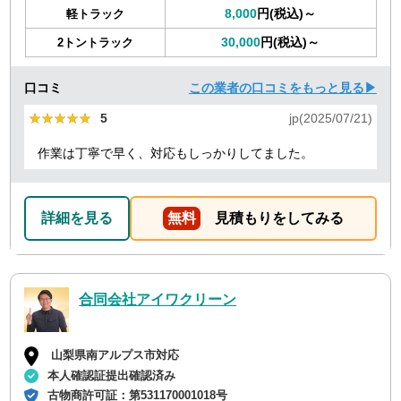
8,000
円(税込)～
軽トラック
30,000
円(税込)～
2トントラック
口コミ
この業者の口コミをもっと見る▶
★★★★★
★★★★★
5
jp(2025/07/21)
作業は丁寧で早く、対応もしっかりしてました。
詳細を見る
無料
見積もりをしてみる
合同会社アイワクリーン
山梨県南アルプス市対応
本人確認証提出確認済み
古物商許可証：
第531170001018号