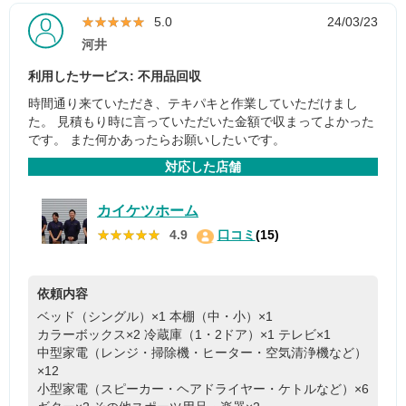
★★★★★
★★★★★
5.0
24/03/23
河井
利用したサービス: 不用品回収
時間通り来ていただき、テキパキと作業していただけまし
た。 見積もり時に言っていただいた金額で収まってよかった
です。 また何かあったらお願いしたいです。
対応した店舗
カイケツホーム
★★★★★
★★★★★
4.9
口コミ
(15)
依頼内容
ベッド（シングル）×1
本棚（中・小）×1
カラーボックス×2
冷蔵庫（1・2ドア）×1
テレビ×1
中型家電（レンジ・掃除機・ヒーター・空気清浄機など）
×12
小型家電（スピーカー・ヘアドライヤー・ケトルなど）×6