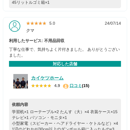
45リットルゴミ箱×1
★★★★★
★★★★★
5.0
24/07/14
クマ
利用したサービス: 不用品回収
丁寧な仕事で、気持ちよく片付きました。 ありがとうござい
ました。
対応した店舗
カイケツホーム
★★★★★
★★★★★
4.9
口コミ
(15)
依頼内容
学習机×1
ローテーブル×2
たんす（大）×4
衣装ケース×15
テレビ×1
パソコン・モニタ×1
小型家電（スピーカー・ヘアドライヤー・ケトルなど）×4
1辺のどれかが30cm以上のダンボール箱に入ったもの×3