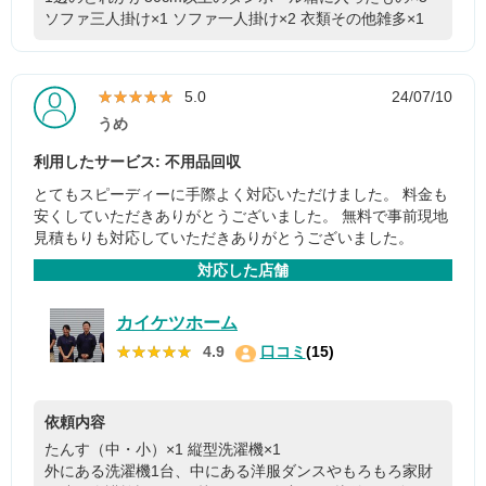
ソファ三人掛け×1
ソファ一人掛け×2
衣類その他雑多×1
★★★★★
★★★★★
5.0
24/07/10
うめ
利用したサービス: 不用品回収
とてもスピーディーに手際よく対応いただけました。 料金も
安くしていただきありがとうございました。 無料で事前現地
見積もりも対応していただきありがとうございました。
対応した店舗
カイケツホーム
★★★★★
★★★★★
4.9
口コミ
(15)
依頼内容
たんす（中・小）×1
縦型洗濯機×1
外にある洗濯機1台、中にある洋服ダンスやもろもろ家財