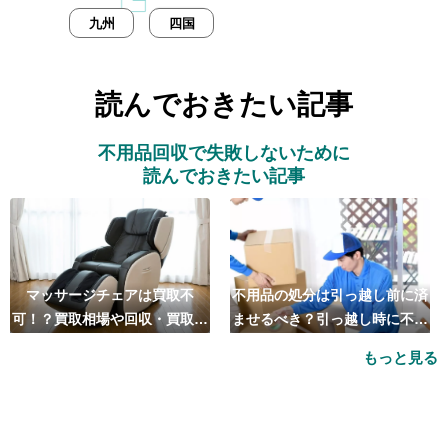
九州
四国
読んでおきたい記事
不用品回収で失敗しないために
読んでおきたい記事
マッサージチェアは買取不
不用品の処分は引っ越し前に済
可！？買取相場や回収・買取の
ませるべき？引っ越し時に不用
おすすめ業者5選も紹介
品処分をするベストタイミング
もっと見る
とは