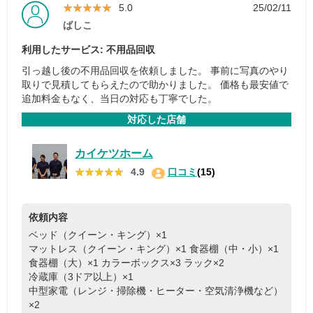
★★★★★
★★★★★
5.0
25/02/11
ばしこ
利用したサービス: 不用品回収
引っ越し後の不用品回収を依頼しました。 事前に写真のやり
取りで見積してもらえたので助かりました。 価格も最安値で
追加料金もなく、当日の対応も丁寧でした。
対応した店舗
カイケツホーム
★★★★★
★★★★★
4.9
口コミ
(15)
依頼内容
ベッド（クイーン・キング）×1
マットレス（クイーン・キング）×1
食器棚（中・小）×1
食器棚（大）×1
カラーボックス×3
ラック×2
冷蔵庫（3ドア以上）×1
中型家電（レンジ・掃除機・ヒーター・空気清浄機など）
×2