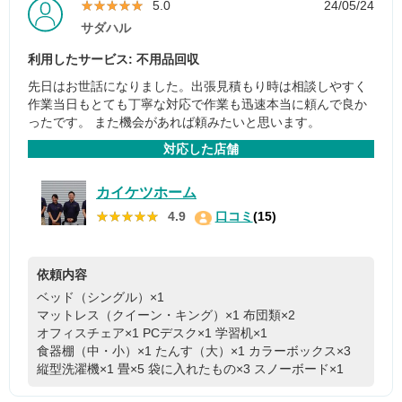
★★★★★
★★★★★
5.0
24/05/24
サダハル
利用したサービス: 不用品回収
先日はお世話になりました。出張見積もり時は相談しやすく
作業当日もとても丁寧な対応で作業も迅速本当に頼んで良か
ったです。 また機会があれば頼みたいと思います。
対応した店舗
カイケツホーム
★★★★★
★★★★★
4.9
口コミ
(15)
依頼内容
ベッド（シングル）×1
マットレス（クイーン・キング）×1
布団類×2
オフィスチェア×1
PCデスク×1
学習机×1
食器棚（中・小）×1
たんす（大）×1
カラーボックス×3
縦型洗濯機×1
畳×5
袋に入れたもの×3
スノーボード×1