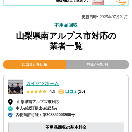
更新日時:
2025年07月21日
不用品回収
山梨県南アルプス市対応の
業者一覧
口コミが多い順
料金が安い順
カイケツホーム
★★★★★
★★★★★
4.9
口コミ
(15)
山梨県南アルプス市対応
本人確認証提出確認済み
古物商許可証：
第308852006960号
不用品回収の基本料金