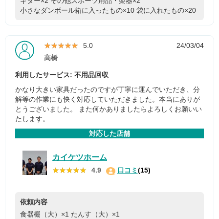
ギター×2
その他スポーツ用品・楽器×2
小さなダンボール箱に入ったもの×10
袋に入れたもの×20
★★★★★
★★★★★
5.0
24/03/04
高橋
利用したサービス: 不用品回収
かなり大きい家具だったのですが丁寧に運んでいただき、分
解等の作業にも快く対応していただきました。本当にありが
とうございました。 また何かありましたらよろしくお願いい
たします。
対応した店舗
カイケツホーム
★★★★★
★★★★★
4.9
口コミ
(15)
依頼内容
食器棚（大）×1
たんす（大）×1