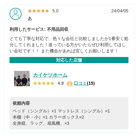
★★★★★
★★★★★
5.0
24/04/05
あ
利用したサービス: 不用品回収
とても丁寧な対応で、色々な会社と比較しましたが1番安く処
分してくれました！迷っている方がいたらぜひ利用してほし
い会社です！！ また機会があれば宜しくお願いします！
対応した店舗
カイケツホーム
★★★★★
★★★★★
4.9
口コミ
(15)
依頼内容
ベッド（シングル）×1
マットレス（シングル）×1
本棚（中・小）×1
カラーボックス×2
全身鏡、ラッグ、扇風機、×3