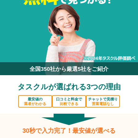
全国350社から厳選5社をご紹介
タスクルが選ばれる3つの理由
最安値の
口コミと料金で
チャットで見積り
業者がわかる
比較できる
営業電話なし
30秒で入力完了！最安値が選べる