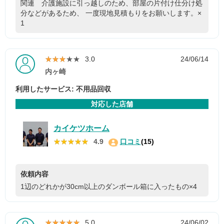
関連 介護施設に引っ越しのため、部屋の片付け仕分け処
分などがあるため、 一度現地見積もりをお願いします。×
1
★★★★★
★★★★★
3.0
24/06/14
内ヶ崎
利用したサービス: 不用品回収
対応した店舗
カイケツホーム
★★★★★
★★★★★
4.9
口コミ
(15)
依頼内容
1辺のどれかが30cm以上のダンボール箱に入ったもの×4
★★★★★
★★★★★
5.0
24/06/02