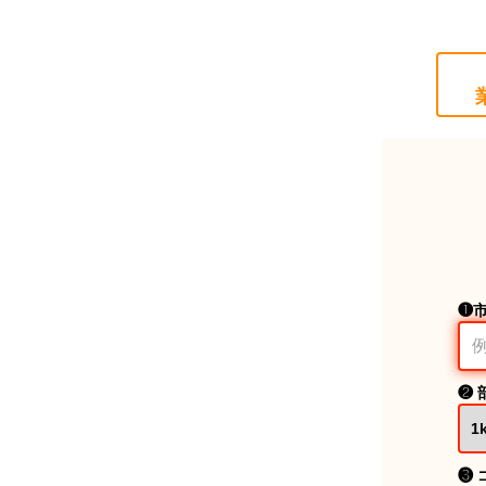
❶
❷ 
❸ 