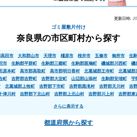
更新日時:
2
ゴミ屋敷片付け
奈良県の市区町村から探す
和高田市
大和郡山市
天理市
橿原市
桜井市
五條市
御所市
生
陀市
生駒郡平群町
生駒郡三郷町
生駒郡斑鳩町
磯城郡川西町
磯
田原本町
高市郡高取町
高市郡明日香村
北葛城郡王寺町
北葛城郡
合町
吉野郡吉野町
吉野郡大淀町
山辺郡山添村
生駒郡安堵町
宇
村
北葛城郡上牧町
吉野郡下市町
吉野郡黒滝村
吉野郡天川村
吉
十津川村
吉野郡下北山村
吉野郡上北山村
吉野郡川上村
吉野郡東
さらに表示する
都道府県から探す