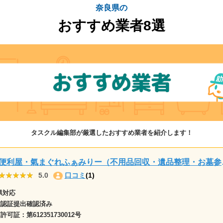
奈良県の
おすすめ業者8選
タスクル編集部が厳選したおすすめ業者を紹介します！
便利屋・氣まぐれ
★★★★★
★★★★★
5.0
口コミ
(1)
県対応
確認証提出確認済み
商許可証：
第612351730012号