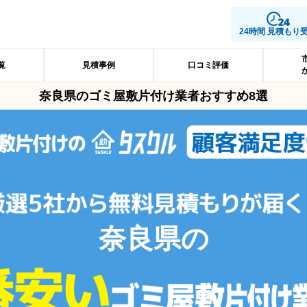
24時間 見積もり
覧
見積事例
口コミ評価
奈良県のゴミ屋敷片付け業者おすすめ8選
奈良県の