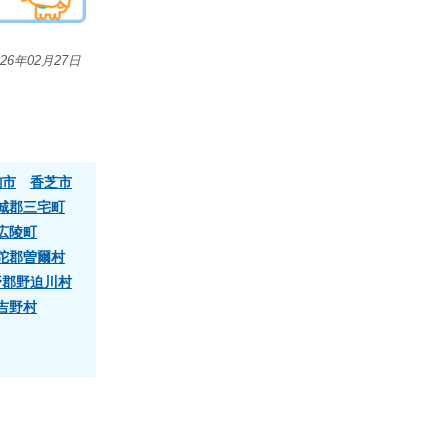
026年02月27日
駒市
香芝市
城郡三宅町
広陵町
陀郡曽爾村
野郡野迫川村
吉野村