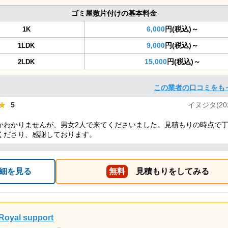
ゴミ屋敷片付けの基本料金
6,000
円(税込)～
1K
9,000
円(税込)～
1LDK
15,000
円(税込)～
2LDK
この業者の口コミをも
★
★
5
イヌジタ(2024
かわかりませんが、男女2人で来てくださいました。見積もりの時点で
くださり、感謝しております。
細を見る
無料
見積もりをしてみる
Royal support