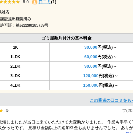
★★★★★
★★★★★
5.0
口コミ
(1)
県対応
確認証提出確認済み
商許可証：
第622280185739号
ゴミ屋敷片付けの基本料金
30,000
円(税込)～
1K
60,000
円(税込)～
1LDK
90,000
円(税込)～
2LDK
120,000
円(税込)～
3LDK
150,000
円(税込)～
4LDK
この業者の口コミをも
★
★
5
フ(202
依頼しましたが当日に来ていただけて大変助かりました。 作業も手早く
良かったです。 見積り金額以上の追加料金もありませんでした。 あり