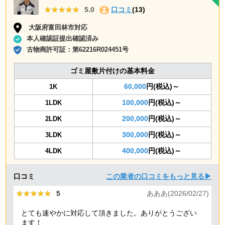
★★★★★
★★★★★
5.0
口コミ
(13)
大阪府富田林市対応
本人確認証提出確認済み
古物商許可証：
第62216R024451号
ゴミ屋敷片付けの基本料金
60,000
円(税込)～
1K
100,000
円(税込)～
1LDK
200,000
円(税込)～
2LDK
300,000
円(税込)～
3LDK
400,000
円(税込)～
4LDK
口コミ
この業者の口コミをもっと見る▶
★★★★★
★★★★★
5
あああ(2026/02/27)
とても速やかに対応して頂きました。ありがとうござい
ます！