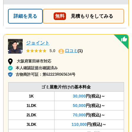
詳細を見る
無料
見積もりをしてみる
ジョイント
★★★★★
★★★★★
5.0
口コミ
(1)
大阪府富田林市対応
本人確認証提出確認済み
古物商許可証：
第62223R065634号
ゴミ屋敷片付けの基本料金
30,000
円(税込)～
1K
50,000
円(税込)～
1LDK
70,000
円(税込)～
2LDK
110,000
円(税込)～
3LDK