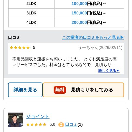
100,000
円(税込)～
2LDK
150,000
円(税込)～
3LDK
200,000
円(税込)～
4LDK
口コミ
この業者の口コミをもっと見る▶
★★★★★
★★★★★
5
うーちゃん(2026/02/11)
不用品回収と運搬をお願いしました。 とても満足度の高
いサービスでした。料金はとても良心的で、見積もりか
ら作業当日まで終始スムーズ。運び出し・運び込みの作
詳しく見る▼
業も丁寧でした。さらに、洗濯機の取り付けについても
プロ目線でアドバイスをしてくれて、とても助かりまし
た。作業の質も人柄も良く、安心して任せられる業者さ
詳細を見る
無料
見積もりをしてみる
んだと感じました。また機会があったら是非利用させて
いただきます。
ジョイント
★★★★★
★★★★★
5.0
口コミ
(1)