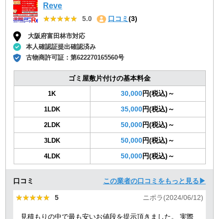
Reve
★★★★★
★★★★★
5.0
口コミ
(3)
大阪府富田林市対応
本人確認証提出確認済み
古物商許可証：
第622270165560号
ゴミ屋敷片付けの基本料金
30,000
円(税込)～
1K
35,000
円(税込)～
1LDK
50,000
円(税込)～
2LDK
50,000
円(税込)～
3LDK
50,000
円(税込)～
4LDK
口コミ
この業者の口コミをもっと見る▶
★★★★★
★★★★★
5
ニポラ(2024/06/12)
見積もりの中で最も安いお値段を提示頂きました。 実際