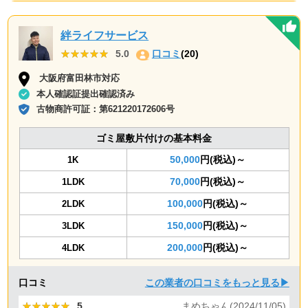
絆ライフサービス
★★★★★
★★★★★
5.0
口コミ
(20)
大阪府富田林市対応
本人確認証提出確認済み
古物商許可証：
第621220172606号
ゴミ屋敷片付けの基本料金
50,000
円(税込)～
1K
70,000
円(税込)～
1LDK
100,000
円(税込)～
2LDK
150,000
円(税込)～
3LDK
200,000
円(税込)～
4LDK
口コミ
この業者の口コミをもっと見る▶
★★★★★
★★★★★
5
まめちゃん(2024/11/05)