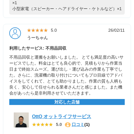
×1
小型家電（スピーカー・ヘアドライヤー・ケトルなど）×1
★★★★★
★★★★★
5.0
26/02/11
うーちゃん
利用したサービス: 不用品回収
不用品回収と運搬をお願いしました。 とても満足度の高いサ
ービスでした。料金はとても良心的で、見積もりから作業当
日まで終始スムーズ。運び出し・運び込みの作業も丁寧でし
た。さらに、洗濯機の取り付けについてもプロ目線でアドバ
イスをしてくれて、とても助かりました。作業の質も人柄も
良く、安心して任せられる業者さんだと感じました。また機
会があったら是非利用させていただきます。
対応した店舗
OttO オットライフサービス
★★★★★
★★★★★
5.0
口コミ
(1)