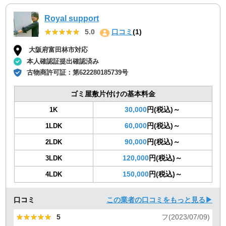
Royal support
★★★★★
★★★★★
5.0
口コミ
(1)
大阪府富田林市対応
本人確認証提出確認済み
古物商許可証：
第622280185739号
ゴミ屋敷片付けの基本料金
30,000
円(税込)～
1K
60,000
円(税込)～
1LDK
90,000
円(税込)～
2LDK
120,000
円(税込)～
3LDK
150,000
円(税込)～
4LDK
口コミ
この業者の口コミをもっと見る▶
★★★★★
★★★★★
5
フ(2023/07/09)