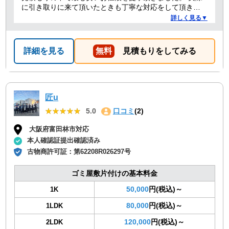
に引き取りに来て頂いたときも丁寧な対応をして頂き、
感謝しております。
詳しく見る▼
詳細を見る
無料
見積もりをしてみる
匠u
★★★★★
★★★★★
5.0
口コミ
(2)
大阪府富田林市対応
本人確認証提出確認済み
古物商許可証：
第62208R026297号
ゴミ屋敷片付けの基本料金
50,000
円(税込)～
1K
80,000
円(税込)～
1LDK
120,000
円(税込)～
2LDK