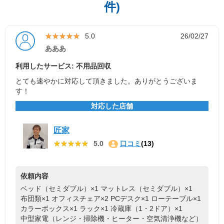
件)
★★★★★
★★★★★
5.0
26/02/27
あああ
利用したサービス: 不用品回収
とても速やかに対応して頂きました。ありがとうございま
す！
対応した店舗
匠家
★★★★★
★★★★★
5.0
口コミ
(13)
依頼内容
ベッド（セミダブル）×1
マットレス（セミダブル）×1
布団類×1
オフィスチェア×2
PCデスク×1
ローテーブル×1
カラーボックス×1
ラック×1
冷蔵庫（1・2ドア）×1
中型家電（レンジ・掃除機・ヒーター・空気清浄機など）