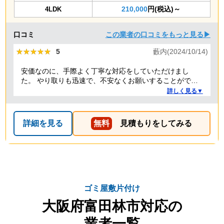
210,000
円(税込)～
4LDK
口コミ
この業者の口コミをもっと見る▶
★★★★★
★★★★★
5
藪内(2024/10/14)
安価なのに、手際よく丁寧な対応をしていただけまし
た。 やり取りも迅速で、不安なくお願いすることができ
ました。 ありがとうございました。
詳しく見る▼
詳細を見る
無料
見積もりをしてみる
ゴミ屋敷片付け
大阪府富田林市対応の
業者一覧