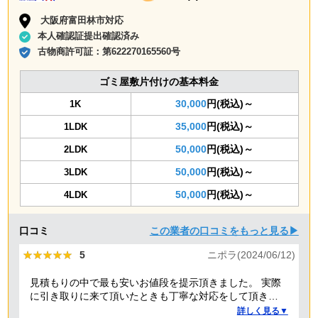
大阪府富田林市対応
本人確認証提出確認済み
古物商許可証：
第622270165560号
ゴミ屋敷片付けの基本料金
30,000
円(税込)～
1K
35,000
円(税込)～
1LDK
50,000
円(税込)～
2LDK
50,000
円(税込)～
3LDK
50,000
円(税込)～
4LDK
口コミ
この業者の口コミをもっと見る▶
★★★★★
★★★★★
5
ニポラ(2024/06/12)
見積もりの中で最も安いお値段を提示頂きました。 実際
に引き取りに来て頂いたときも丁寧な対応をして頂き、
感謝しております。
詳しく見る▼