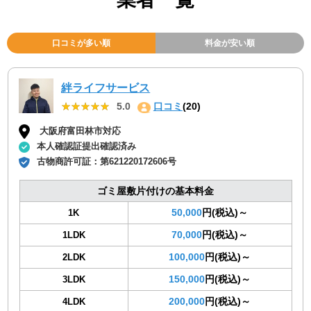
口コミが多い順
料金が安い順
絆ライフサービス
★★★★★
★★★★★
5.0
口コミ
(20)
大阪府富田林市対応
本人確認証提出確認済み
古物商許可証：
第621220172606号
ゴミ屋敷片付けの基本料金
50,000
円(税込)～
1K
70,000
円(税込)～
1LDK
100,000
円(税込)～
2LDK
150,000
円(税込)～
3LDK
200,000
円(税込)～
4LDK