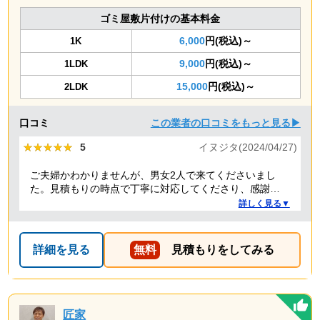
ゴミ屋敷片付けの基本料金
6,000
円(税込)～
1K
9,000
円(税込)～
1LDK
15,000
円(税込)～
2LDK
口コミ
この業者の口コミをもっと見る▶
★★★★★
★★★★★
5
イヌジタ(2024/04/27)
ご夫婦かわかりませんが、男女2人で来てくださいまし
た。見積もりの時点で丁寧に対応してくださり、感謝し
ております。
詳しく見る▼
詳細を見る
無料
見積もりをしてみる
匠家