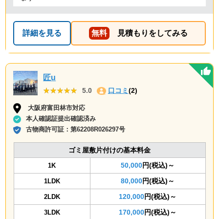
詳細を見る
無料
見積もりをしてみる
匠u
★★★★★
★★★★★
5.0
口コミ
(2)
大阪府富田林市対応
本人確認証提出確認済み
古物商許可証：
第62208R026297号
ゴミ屋敷片付けの基本料金
50,000
円(税込)～
1K
80,000
円(税込)～
1LDK
120,000
円(税込)～
2LDK
170,000
円(税込)～
3LDK