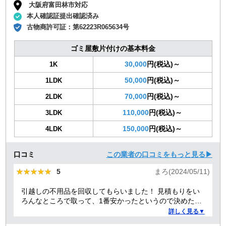
大阪府富田林市対応
本人確認証提出確認済み
古物商許可証：
第62223R065634号
ゴミ屋敷片付けの基本料金
30,000
円(税込)～
1K
50,000
円(税込)～
1LDK
70,000
円(税込)～
2LDK
110,000
円(税込)～
3LDK
150,000
円(税込)～
4LDK
口コミ
この業者の口コミをもっと見る▶
★★★★★
★★★★★
5
まろ(2024/05/11)
引越しの不用品を回収してもらいました！ 見積もりをい
ろんなところで取って、1番安かったというので決めたの
ですが、 対応や話し方も、丁寧で優しく、 作業自体も素
詳しく見る▼
早くやってくださってとても良かったです。 また不用品