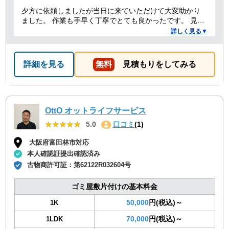
夕方に依頼しましたが当日に来ていただけて大変助かり
ました。 作業も手早く丁寧でとても良かったです。 見積
り金額以上の追加料金もありませんでした。 ありがとう
詳しく見る▼
ございました。
詳細を見る
無料
見積もりをしてみる
OttO オットライフサービス
★★★★★
★★★★★
5.0
口コミ
(1)
大阪府富田林市対応
本人確認証提出確認済み
古物商許可証：
第62122R032604号
ゴミ屋敷片付けの基本料金
50,000
円(税込)～
1K
70,000
円(税込)～
1LDK