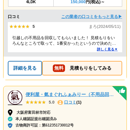
150,000
円(税込)～
4LDK
口コミ
この業者の口コミをもっと見る▶
★★★★★
★★★★★
5
まろ(2024/05/11)
引越しの不用品を回収してもらいました！ 見積もりをい
ろんなところで取って、1番安かったというので決めたの
ですが、 対応や話し方も、丁寧で優しく、 作業自体も素
詳しく見る▼
早くやってくださってとても良かったです。 また不用品
回収の時は料金しようと思いました！
詳細を見る
無料
見積もりをしてみる
便利屋・氣まぐれふぁみりー（不用品回収・遺品整理・お墓参り代行等、幅広く対応しております）
★★★★★
★★★★★
5.0
口コミ
(1)
大阪府富田林市対応
本人確認証提出確認済み
古物商許可証：
第612351730012号