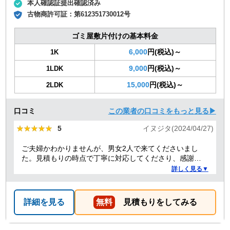
本人確認証提出確認済み
古物商許可証：
第612351730012号
ゴミ屋敷片付けの基本料金
6,000
円(税込)～
1K
9,000
円(税込)～
1LDK
15,000
円(税込)～
2LDK
口コミ
この業者の口コミをもっと見る▶
★★★★★
★★★★★
5
イヌジタ(2024/04/27)
ご夫婦かわかりませんが、男女2人で来てくださいまし
た。見積もりの時点で丁寧に対応してくださり、感謝し
ております。
詳しく見る▼
詳細を見る
無料
見積もりをしてみる