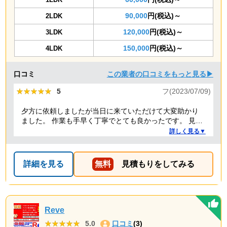
90,000
円(税込)～
2LDK
120,000
円(税込)～
3LDK
150,000
円(税込)～
4LDK
口コミ
この業者の口コミをもっと見る▶
★★★★★
★★★★★
5
フ(2023/07/09)
夕方に依頼しましたが当日に来ていただけて大変助かり
ました。 作業も手早く丁寧でとても良かったです。 見積
り金額以上の追加料金もありませんでした。 ありがとう
詳しく見る▼
ございました。
詳細を見る
無料
見積もりをしてみる
Reve
★★★★★
★★★★★
5.0
口コミ
(3)