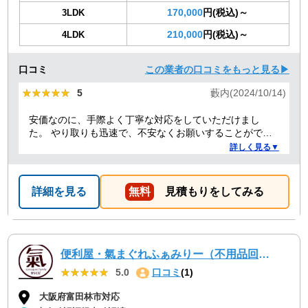
170,000
円(税込)～
3LDK
210,000
円(税込)～
4LDK
口コミ
この業者の口コミをもっと見る▶
★★★★★
★★★★★
5
藪内(2024/10/14)
安価なのに、手際よく丁寧な対応をしていただけまし
た。 やり取りも迅速で、不安なくお願いすることができ
ました。 ありがとうございました。
詳しく見る▼
詳細を見る
無料
見積もりをしてみる
便利屋・氣まぐれふぁみりー（不用品回収・遺品整理・お墓参り代行等、幅広く対応しております）
★★★★★
★★★★★
5.0
口コミ
(1)
大阪府富田林市対応