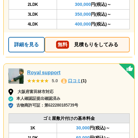
300,000
円(税込)～
2LDK
350,000
円(税込)～
3LDK
400,000
円(税込)～
4LDK
詳細を見る
無料
見積もりをしてみる
Royal support
★★★★★
★★★★★
5.0
口コミ
(1)
大阪府富田林市対応
本人確認証提出確認済み
古物商許可証：
第622280185739号
ゴミ屋敷片付けの基本料金
30,000
円(税込)～
1K
60,000
円(税込)～
1LDK