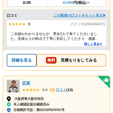
15,000
円(税込)～
2LDK
口コミ
この業者の口コミをもっと見る▶
★★★★★
★★★★★
5
イヌジタ(2024/04/27)
ご夫婦かわかりませんが、男女2人で来てくださいまし
た。見積もりの時点で丁寧に対応してくださり、感謝し
ております。
詳しく見る▼
詳細を見る
無料
見積もりをしてみる
匠家
★★★★★
★★★★★
5.0
口コミ
(13)
大阪府東大阪市対応
本人確認証提出確認済み
古物商許可証：
第62216R024451号