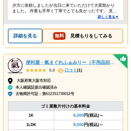
夕方に依頼しましたが当日に来ていただけて大変助かり
ました。 作業も手早く丁寧でとても良かったです。 見積
り金額以上の追加料金もありませんでした。 ありがとう
詳しく見る▼
ございました。
詳細を見る
無料
見積もりをしてみる
便利屋・氣まぐれふぁみりー（不用品回収・遺品整理・お墓参り代行等、幅広く対応しております）
★★★★★
★★★★★
5.0
口コミ
(1)
大阪府東大阪市対応
本人確認証提出確認済み
古物商許可証：
第612351730012号
ゴミ屋敷片付けの基本料金
6,000
円(税込)～
1K
9,000
円(税込)～
1LDK