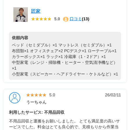
匠家
★★★★★
★★★★★
5.0
口コミ
(13)
依頼内容
ベッド（セミダブル）×1
マットレス（セミダブル）×1
布団類×1
オフィスチェア×2
PCデスク×1
ローテーブル×1
カラーボックス×1
ラック×1
冷蔵庫（1・2ドア）×1
中型家電（レンジ・掃除機・ヒーター・空気清浄機など）
×1
小型家電（スピーカー・ヘアドライヤー・ケトルなど）×1
★★★★★
★★★★★
5.0
26/02/11
うーちゃん
利用したサービス: 不用品回収
不用品回収と運搬をお願いしました。 とても満足度の高いサ
ービスでした。料金はとても良心的で、見積もりから作業当