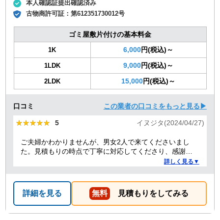
本人確認証提出確認済み
古物商許可証：
第612351730012号
ゴミ屋敷片付けの基本料金
6,000
円(税込)～
1K
9,000
円(税込)～
1LDK
15,000
円(税込)～
2LDK
口コミ
この業者の口コミをもっと見る▶
★★★★★
★★★★★
5
イヌジタ(2024/04/27)
ご夫婦かわかりませんが、男女2人で来てくださいまし
た。見積もりの時点で丁寧に対応してくださり、感謝し
ております。
詳しく見る▼
詳細を見る
無料
見積もりをしてみる