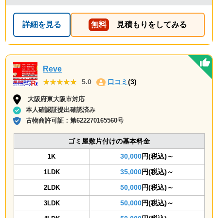
詳細を見る
無料
見積もりをしてみる
Reve
★★★★★
★★★★★
5.0
口コミ
(3)
大阪府東大阪市対応
本人確認証提出確認済み
古物商許可証：
第622270165560号
ゴミ屋敷片付けの基本料金
30,000
円(税込)～
1K
35,000
円(税込)～
1LDK
50,000
円(税込)～
2LDK
50,000
円(税込)～
3LDK