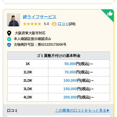
絆ライフサービス
★★★★★
★★★★★
5.0
口コミ
(20)
大阪府東大阪市対応
本人確認証提出確認済み
古物商許可証：
第621220172606号
ゴミ屋敷片付けの基本料金
50,000
円(税込)～
1K
70,000
円(税込)～
1LDK
100,000
円(税込)～
2LDK
150,000
円(税込)～
3LDK
200,000
円(税込)～
4LDK
口コミ
この業者の口コミをもっと見る▶