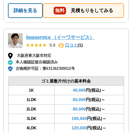
回収の時は料金しようと思いました！
詳細を見る
無料
見積もりをしてみる
iiwaservice （イーワサービス）
★★★★★
★★★★★
5.0
口コミ
(1)
大阪府東大阪市対応
本人確認証提出確認済み
古物商許可証：
第631362300012号
ゴミ屋敷片付けの基本料金
40,000
円(税込)～
1K
60,000
円(税込)～
1LDK
80,000
円(税込)～
2LDK
100,000
円(税込)～
3LDK
120,000
円(税込)～
4LDK