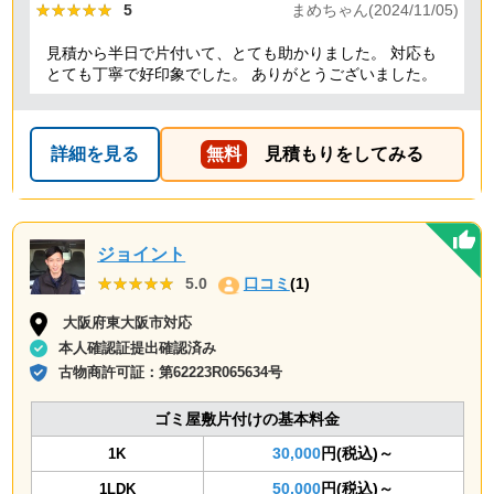
★★★★★
★★★★★
5
まめちゃん(2024/11/05)
見積から半日で片付いて、とても助かりました。 対応も
とても丁寧で好印象でした。 ありがとうございました。
詳細を見る
無料
見積もりをしてみる
ジョイント
★★★★★
★★★★★
5.0
口コミ
(1)
大阪府東大阪市対応
本人確認証提出確認済み
古物商許可証：
第62223R065634号
ゴミ屋敷片付けの基本料金
30,000
円(税込)～
1K
50,000
円(税込)～
1LDK