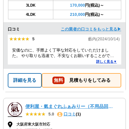
170,000
円(税込)～
3LDK
210,000
円(税込)～
4LDK
口コミ
この業者の口コミをもっと見る▶
★★★★★
★★★★★
5
藪内(2024/10/14)
安価なのに、手際よく丁寧な対応をしていただけまし
た。 やり取りも迅速で、不安なくお願いすることができ
ました。 ありがとうございました。
詳しく見る▼
詳細を見る
無料
見積もりをしてみる
便利屋・氣まぐれふぁみりー（不用品回収・遺品整理・お墓参り代行等、幅広く対応しております）
★★★★★
★★★★★
5.0
口コミ
(1)
大阪府東大阪市対応