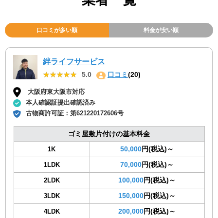
口コミが多い順
料金が安い順
絆ライフサービス
★★★★★
★★★★★
5.0
口コミ
(20)
大阪府東大阪市対応
本人確認証提出確認済み
古物商許可証：
第621220172606号
ゴミ屋敷片付けの基本料金
50,000
円(税込)～
1K
70,000
円(税込)～
1LDK
100,000
円(税込)～
2LDK
150,000
円(税込)～
3LDK
200,000
円(税込)～
4LDK