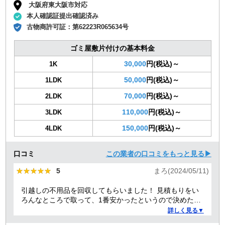
大阪府東大阪市対応
本人確認証提出確認済み
古物商許可証：
第62223R065634号
ゴミ屋敷片付けの基本料金
30,000
円(税込)～
1K
50,000
円(税込)～
1LDK
70,000
円(税込)～
2LDK
110,000
円(税込)～
3LDK
150,000
円(税込)～
4LDK
口コミ
この業者の口コミをもっと見る▶
★★★★★
★★★★★
5
まろ(2024/05/11)
引越しの不用品を回収してもらいました！ 見積もりをい
ろんなところで取って、1番安かったというので決めたの
ですが、 対応や話し方も、丁寧で優しく、 作業自体も素
詳しく見る▼
早くやってくださってとても良かったです。 また不用品