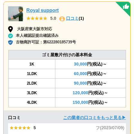
Royal support
★★★★★
★★★★★
5.0
口コミ
(1)
大阪府東大阪市対応
本人確認証提出確認済み
古物商許可証：
第622280185739号
ゴミ屋敷片付けの基本料金
30,000
円(税込)～
1K
60,000
円(税込)～
1LDK
90,000
円(税込)～
2LDK
120,000
円(税込)～
3LDK
150,000
円(税込)～
4LDK
口コミ
この業者の口コミをもっと見る▶
★★★★★
★★★★★
5
フ(2023/07/09)