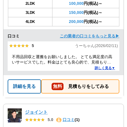
100,000
円(税込)～
2LDK
150,000
円(税込)～
3LDK
200,000
円(税込)～
4LDK
口コミ
この業者の口コミをもっと見る▶
★★★★★
★★★★★
5
うーちゃん(2026/02/11)
不用品回収と運搬をお願いしました。 とても満足度の高
いサービスでした。料金はとても良心的で、見積もりか
ら作業当日まで終始スムーズ。運び出し・運び込みの作
詳しく見る▼
業も丁寧でした。さらに、洗濯機の取り付けについても
プロ目線でアドバイスをしてくれて、とても助かりまし
た。作業の質も人柄も良く、安心して任せられる業者さ
詳細を見る
無料
見積もりをしてみる
んだと感じました。また機会があったら是非利用させて
いただきます。
ジョイント
★★★★★
★★★★★
5.0
口コミ
(1)