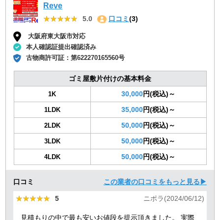
Reve
★★★★★
★★★★★
5.0
口コミ
(3)
大阪府東大阪市対応
本人確認証提出確認済み
古物商許可証：
第622270165560号
ゴミ屋敷片付けの基本料金
30,000
円(税込)～
1K
35,000
円(税込)～
1LDK
50,000
円(税込)～
2LDK
50,000
円(税込)～
3LDK
50,000
円(税込)～
4LDK
口コミ
この業者の口コミをもっと見る▶
★★★★★
★★★★★
5
ニポラ(2024/06/12)
見積もりの中で最も安いお値段を提示頂きました。 実際