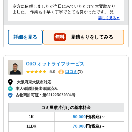
夕方に依頼しましたが当日に来ていただけて大変助かり
ました。 作業も手早く丁寧でとても良かったです。 見積
り金額以上の追加料金もありませんでした。 ありがとう
詳しく見る▼
ございました。
詳細を見る
無料
見積もりをしてみる
OttO オットライフサービス
★★★★★
★★★★★
5.0
口コミ
(1)
大阪府東大阪市対応
本人確認証提出確認済み
古物商許可証：
第62122R032604号
ゴミ屋敷片付けの基本料金
50,000
円(税込)～
1K
70,000
円(税込)～
1LDK