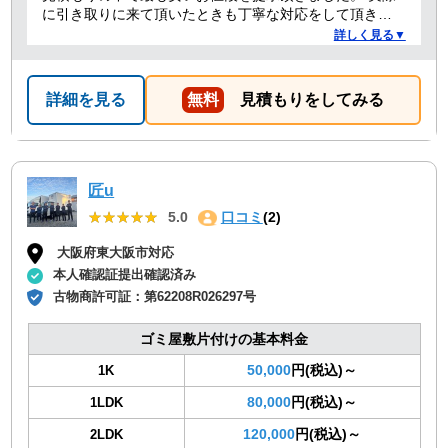
に引き取りに来て頂いたときも丁寧な対応をして頂き、
感謝しております。
詳しく見る▼
詳細を見る
無料
見積もりをしてみる
匠u
★★★★★
★★★★★
5.0
口コミ
(2)
大阪府東大阪市対応
本人確認証提出確認済み
古物商許可証：
第62208R026297号
ゴミ屋敷片付けの基本料金
50,000
円(税込)～
1K
80,000
円(税込)～
1LDK
120,000
円(税込)～
2LDK