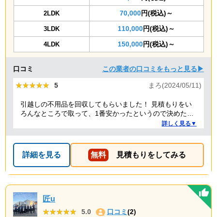
70,000
円(税込)～
2LDK
110,000
円(税込)～
3LDK
150,000
円(税込)～
4LDK
口コミ
この業者の口コミをもっと見る▶
★★★★★
★★★★★
5
まろ(2024/05/11)
引越しの不用品を回収してもらいました！ 見積もりをい
ろんなところで取って、1番安かったというので決めたの
ですが、 対応や話し方も、丁寧で優しく、 作業自体も素
詳しく見る▼
早くやってくださってとても良かったです。 また不用品
回収の時は料金しようと思いました！
詳細を見る
無料
見積もりをしてみる
匠u
★★★★★
★★★★★
5.0
口コミ
(2)