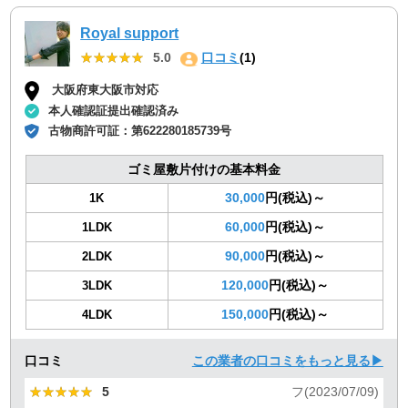
Royal support
★★★★★
★★★★★
5.0
口コミ
(1)
大阪府東大阪市対応
本人確認証提出確認済み
古物商許可証：
第622280185739号
ゴミ屋敷片付けの基本料金
30,000
円(税込)～
1K
60,000
円(税込)～
1LDK
90,000
円(税込)～
2LDK
120,000
円(税込)～
3LDK
150,000
円(税込)～
4LDK
口コミ
この業者の口コミをもっと見る▶
★★★★★
★★★★★
5
フ(2023/07/09)