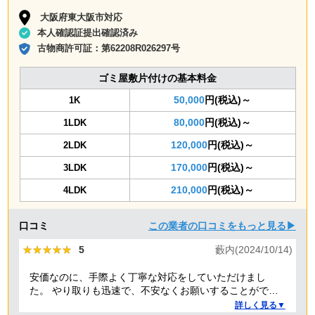
大阪府東大阪市対応
本人確認証提出確認済み
古物商許可証：
第62208R026297号
ゴミ屋敷片付けの基本料金
50,000
円(税込)～
1K
80,000
円(税込)～
1LDK
120,000
円(税込)～
2LDK
170,000
円(税込)～
3LDK
210,000
円(税込)～
4LDK
口コミ
この業者の口コミをもっと見る▶
★★★★★
★★★★★
5
藪内(2024/10/14)
安価なのに、手際よく丁寧な対応をしていただけまし
た。 やり取りも迅速で、不安なくお願いすることができ
ました。 ありがとうございました。
詳しく見る▼