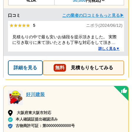
50,000
円(税込)～
4LDK
口コミ
この業者の口コミをもっと見る▶
★★★★★
★★★★★
5
ニポラ(2024/06/12)
見積もりの中で最も安いお値段を提示頂きました。 実際
に引き取りに来て頂いたときも丁寧な対応をして頂き、
感謝しております。
詳しく見る▼
詳細を見る
無料
見積もりをしてみる
好川建装
大阪府東大阪市対応
本人確認証提出確認済み
古物商許可証：
第000000000000号