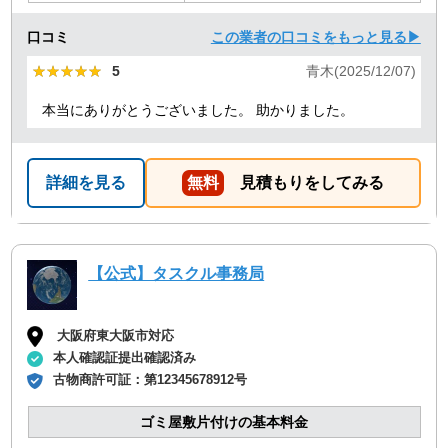
口コミ
この業者の口コミをもっと見る▶
★★★★★
★★★★★
5
青木(2025/12/07)
本当にありがとうございました。 助かりました。
詳細を見る
無料
見積もりをしてみる
【公式】タスクル事務局
大阪府東大阪市対応
本人確認証提出確認済み
古物商許可証：
第12345678912号
ゴミ屋敷片付けの基本料金