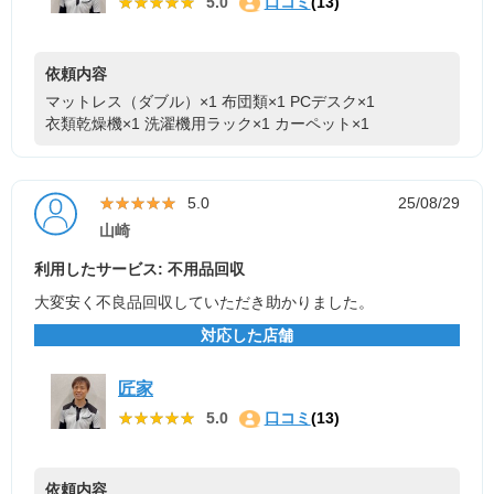
★★★★★
★★★★★
5.0
口コミ
(13)
依頼内容
マットレス（ダブル）×1
布団類×1
PCデスク×1
衣類乾燥機×1
洗濯機用ラック×1
カーペット×1
★★★★★
★★★★★
5.0
25/08/29
山崎
利用したサービス: 不用品回収
大変安く不良品回収していただき助かりました。
対応した店舗
匠家
★★★★★
★★★★★
5.0
口コミ
(13)
依頼内容