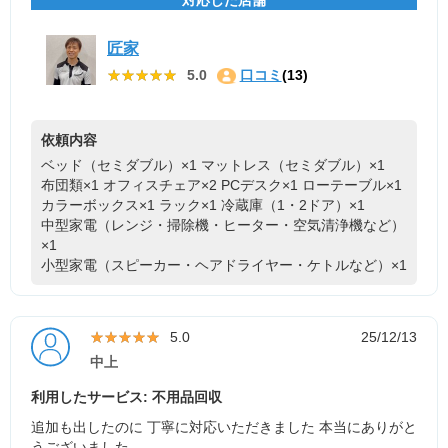
対応した店舗
匠家
★★★★★
★★★★★
5.0
口コミ
(13)
依頼内容
ベッド（セミダブル）×1
マットレス（セミダブル）×1
布団類×1
オフィスチェア×2
PCデスク×1
ローテーブル×1
カラーボックス×1
ラック×1
冷蔵庫（1・2ドア）×1
中型家電（レンジ・掃除機・ヒーター・空気清浄機など）
×1
小型家電（スピーカー・ヘアドライヤー・ケトルなど）×1
★★★★★
★★★★★
5.0
25/12/13
中上
利用したサービス: 不用品回収
追加も出したのに 丁寧に対応いただきました 本当にありがと
うございました