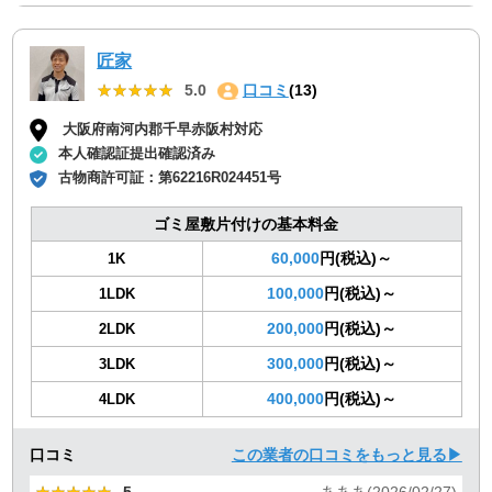
匠家
★★★★★
★★★★★
5.0
口コミ
(13)
大阪府南河内郡千早赤阪村対応
本人確認証提出確認済み
古物商許可証：
第62216R024451号
ゴミ屋敷片付けの基本料金
60,000
円(税込)～
1K
100,000
円(税込)～
1LDK
200,000
円(税込)～
2LDK
300,000
円(税込)～
3LDK
400,000
円(税込)～
4LDK
口コミ
この業者の口コミをもっと見る▶