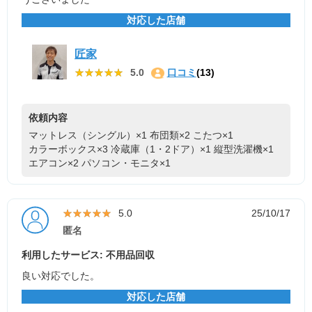
対応した店舗
匠家
★★★★★
★★★★★
5.0
口コミ
(13)
依頼内容
マットレス（シングル）×1
布団類×2
こたつ×1
カラーボックス×3
冷蔵庫（1・2ドア）×1
縦型洗濯機×1
エアコン×2
パソコン・モニタ×1
★★★★★
★★★★★
5.0
25/10/17
匿名
利用したサービス: 不用品回収
良い対応でした。
対応した店舗