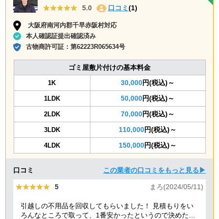
★★★★★
★★★★★
5.0
口コミ
(1)
大阪府南河内郡千早赤阪村対応
本人確認証提出確認済み
古物商許可証：
第62223R065634号
ゴミ屋敷片付けの基本料金
30,000
円(税込)～
1K
50,000
円(税込)～
1LDK
70,000
円(税込)～
2LDK
110,000
円(税込)～
3LDK
150,000
円(税込)～
4LDK
口コミ
この業者の口コミをもっと見る▶
★★★★★
★★★★★
5
まろ(2024/05/11)
引越しの不用品を回収してもらいました！ 見積もりをい
ろんなところで取って、1番安かったというので決めたの