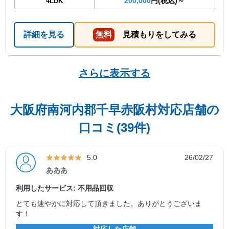
200,000
円(税込)～
4LDK
詳細を見る
無料
見積もりをしてみる
さらに表示する
大阪府南河内郡千早赤阪村対応店舗の
口コミ(39件)
★★★★★
★★★★★
5.0
26/02/27
あああ
利用したサービス: 不用品回収
とても速やかに対応して頂きました。ありがとうございま
す！