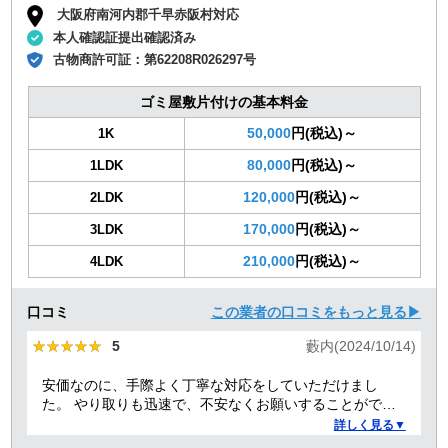
大阪府南河内郡千早赤阪村対応
本人確認証提出確認済み
古物商許可証：
第62208R026297号
ゴミ屋敷片付けの基本料金
50,000
円(税込)～
1K
80,000
円(税込)～
1LDK
120,000
円(税込)～
2LDK
170,000
円(税込)～
3LDK
210,000
円(税込)～
4LDK
口コミ
この業者の口コミをもっと見る▶
★★★★★
★★★★★
5
藪内(2024/10/14)
安価なのに、手際よく丁寧な対応をしていただけまし
た。 やり取りも迅速で、不安なくお願いすることができ
ました。 ありがとうございました。
詳しく見る▼