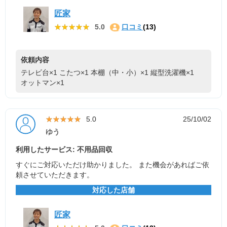
匠家
★★★★★
★★★★★
5.0
口コミ
(13)
依頼内容
テレビ台×1
こたつ×1
本棚（中・小）×1
縦型洗濯機×1
オットマン×1
★★★★★
★★★★★
5.0
25/10/02
ゆう
利用したサービス: 不用品回収
すぐにご対応いただけ助かりました。 また機会があればご依
頼させていただきます。
対応した店舗
匠家