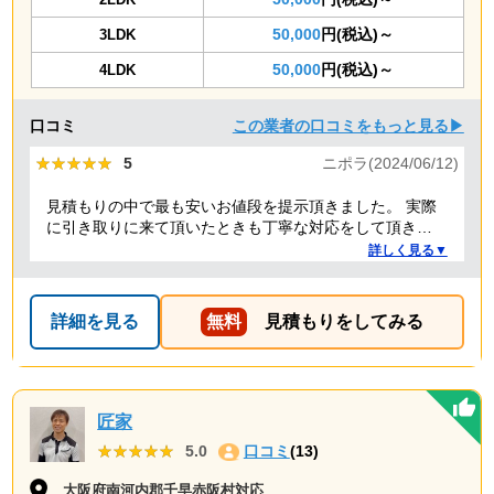
50,000
円(税込)～
3LDK
50,000
円(税込)～
4LDK
口コミ
この業者の口コミをもっと見る▶
★★★★★
★★★★★
5
ニポラ(2024/06/12)
見積もりの中で最も安いお値段を提示頂きました。 実際
に引き取りに来て頂いたときも丁寧な対応をして頂き、
感謝しております。
詳しく見る▼
詳細を見る
無料
見積もりをしてみる
匠家
★★★★★
★★★★★
5.0
口コミ
(13)
大阪府南河内郡千早赤阪村対応