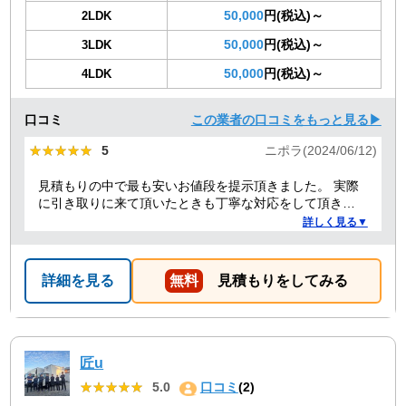
50,000
円(税込)～
2LDK
50,000
円(税込)～
3LDK
50,000
円(税込)～
4LDK
口コミ
この業者の口コミをもっと見る▶
★★★★★
★★★★★
5
ニポラ(2024/06/12)
見積もりの中で最も安いお値段を提示頂きました。 実際
に引き取りに来て頂いたときも丁寧な対応をして頂き、
感謝しております。
詳しく見る▼
詳細を見る
無料
見積もりをしてみる
匠u
★★★★★
★★★★★
5.0
口コミ
(2)