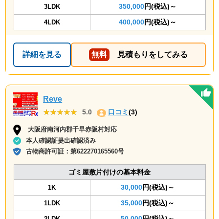
350,000
円(税込)～
3LDK
400,000
円(税込)～
4LDK
詳細を見る
無料
見積もりをしてみる
Reve
★★★★★
★★★★★
5.0
口コミ
(3)
大阪府南河内郡千早赤阪村対応
本人確認証提出確認済み
古物商許可証：
第622270165560号
ゴミ屋敷片付けの基本料金
30,000
円(税込)～
1K
35,000
円(税込)～
1LDK
50,000
円(税込)～
2LDK