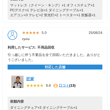
マットレス（クイーン・キング）×1
オフィスチェア×1
PCデスク×1
テレビ台×1
ダイニングテーブル×1
エアコン×3
テレビ×2
蛍光灯×2
トースター×1
炊飯器×1
★★★★★
★★★★★
5.0
25/08/24
ryou
利用したサービス: 不用品回収
引っ越しに伴う不要品を全て回収いただきました。ありがと
うございました。
対応した店舗
匠家
★★★★★
★★★★★
5.0
口コミ
(13)
依頼内容
ダイニングチェア×3
ダイニングテーブル×1