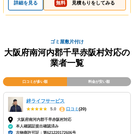
詳細を見る
無料
見積もりをしてみる
ゴミ屋敷片付け
大阪府南河内郡千早赤阪村対応の
業者一覧
口コミが多い順
料金が安い順
絆ライフサービス
★★★★★
★★★★★
5.0
口コミ
(20)
大阪府南河内郡千早赤阪村対応
本人確認証提出確認済み
古物商許可証：
第621220172606号