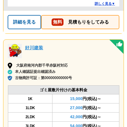
ですが、 対応や話し方も、丁寧で優しく、 作業自体も素
詳しく見る▼
早くやってくださってとても良かったです。 また不用品
回収の時は料金しようと思いました！
詳細を見る
無料
見積もりをしてみる
好川建装
大阪府南河内郡千早赤阪村対応
本人確認証提出確認済み
古物商許可証：
第000000000000号
ゴミ屋敷片付けの基本料金
15,000
円(税込)～
1K
27,000
円(税込)～
1LDK
42,000
円(税込)～
2LDK
54,000
円(税込)～
3LDK