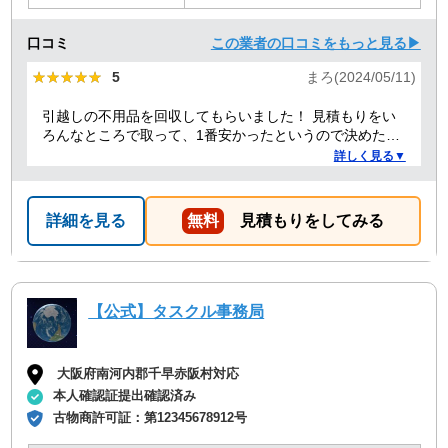
口コミ
この業者の口コミをもっと見る▶
★★★★★
★★★★★
5
まろ(2024/05/11)
引越しの不用品を回収してもらいました！ 見積もりをい
ろんなところで取って、1番安かったというので決めたの
ですが、 対応や話し方も、丁寧で優しく、 作業自体も素
詳しく見る▼
早くやってくださってとても良かったです。 また不用品
回収の時は料金しようと思いました！
詳細を見る
無料
見積もりをしてみる
【公式】タスクル事務局
大阪府南河内郡千早赤阪村対応
本人確認証提出確認済み
古物商許可証：
第12345678912号