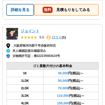
詳細を見る
無料
見積もりをしてみる
ジョイント
★★★★★
★★★★★
5.0
口コミ
(1)
大阪府南河内郡千早赤阪村対応
本人確認証提出確認済み
古物商許可証：
第62223R065634号
ゴミ屋敷片付けの基本料金
30,000
円(税込)～
1K
50,000
円(税込)～
1LDK
70,000
円(税込)～
2LDK
110,000
円(税込)～
3LDK
150,000
円(税込)～
4LDK