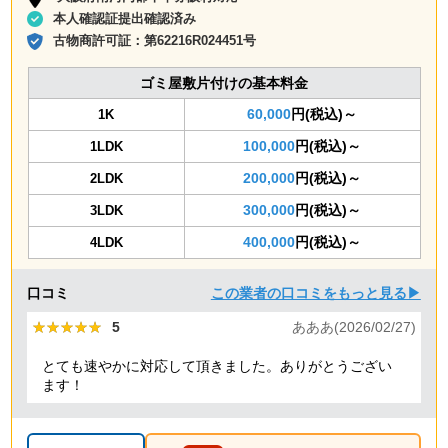
本人確認証提出確認済み
古物商許可証：
第62216R024451号
ゴミ屋敷片付けの基本料金
60,000
円(税込)～
1K
100,000
円(税込)～
1LDK
200,000
円(税込)～
2LDK
300,000
円(税込)～
3LDK
400,000
円(税込)～
4LDK
口コミ
この業者の口コミをもっと見る▶
★★★★★
★★★★★
5
あああ(2026/02/27)
とても速やかに対応して頂きました。ありがとうござい
ます！