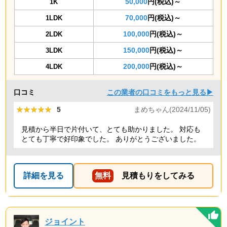
50,000
円(税込)～
1K
70,000
円(税込)～
1LDK
100,000
円(税込)～
2LDK
150,000
円(税込)～
3LDK
200,000
円(税込)～
4LDK
口コミ
この業者の口コミをもっと見る▶
★★★★★
★★★★★
5
まめちゃん(2024/11/05)
見積から半日で片付いて、とても助かりました。 対応も
とても丁寧で好印象でした。 ありがとうございました。
詳細を見る
無料
見積もりをしてみる
ジョイント