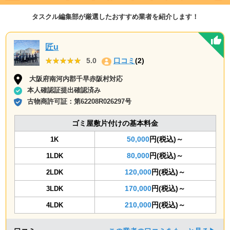
タスクル編集部が厳選したおすすめ業者を紹介します！
匠u
★★★★★
★★★★★
5.0
口コミ
(2)
大阪府南河内郡千早赤阪村対応
本人確認証提出確認済み
古物商許可証：
第62208R026297号
ゴミ屋敷片付けの基本料金
50,000
円(税込)～
1K
80,000
円(税込)～
1LDK
120,000
円(税込)～
2LDK
170,000
円(税込)～
3LDK
210,000
円(税込)～
4LDK