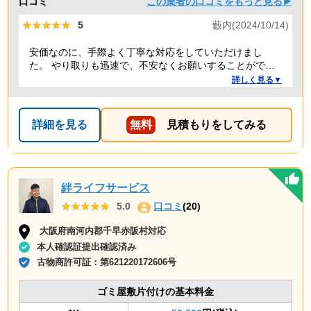
口コミ
この業者の口コミをもっと見る▶
★★★★★
★★★★★
5
藪内(2024/10/14)
安価なのに、手際よく丁寧な対応をしていただけまし
た。 やり取りも迅速で、不安なくお願いすることができ
ました。 ありがとうございました。
詳しく見る▼
詳細を見る
無料
見積もりをしてみる
絆ライフサービス
★★★★★
★★★★★
5.0
口コミ
(20)
大阪府南河内郡千早赤阪村対応
本人確認証提出確認済み
古物商許可証：
第621220172606号
ゴミ屋敷片付けの基本料金