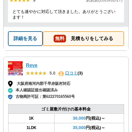
★★★★★
★★★★★
5
あああ(2026/02/27)
とても速やかに対応して頂きました。ありがとうござい
ます！
詳細を見る
無料
見積もりをしてみる
Reve
★★★★★
★★★★★
5.0
口コミ
(3)
大阪府南河内郡千早赤阪村対応
本人確認証提出確認済み
古物商許可証：
第622270165560号
ゴミ屋敷片付けの基本料金
30,000
円(税込)～
1K
35,000
円(税込)～
1LDK