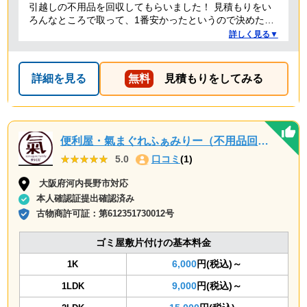
引越しの不用品を回収してもらいました！ 見積もりをい
ろんなところで取って、1番安かったというので決めたの
ですが、 対応や話し方も、丁寧で優しく、 作業自体も素
詳しく見る▼
早くやってくださってとても良かったです。 また不用品
回収の時は料金しようと思いました！
詳細を見る
無料
見積もりをしてみる
便利屋・氣まぐれふぁみりー（不用品回収・遺品整理・お墓参り代行等、幅広く対応しております）
★★★★★
★★★★★
5.0
口コミ
(1)
大阪府河内長野市対応
本人確認証提出確認済み
古物商許可証：
第612351730012号
ゴミ屋敷片付けの基本料金
6,000
円(税込)～
1K
9,000
円(税込)～
1LDK