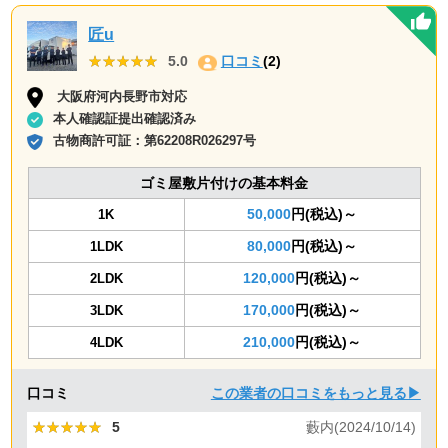
匠u
★★★★★
★★★★★
5.0
口コミ
(2)
大阪府河内長野市対応
本人確認証提出確認済み
古物商許可証：
第62208R026297号
ゴミ屋敷片付けの基本料金
50,000
円(税込)～
1K
80,000
円(税込)～
1LDK
120,000
円(税込)～
2LDK
170,000
円(税込)～
3LDK
210,000
円(税込)～
4LDK
口コミ
この業者の口コミをもっと見る▶
★★★★★
★★★★★
5
藪内(2024/10/14)