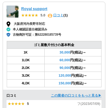
Royal support
★★★★★
★★★★★
5.0
口コミ
(1)
大阪府河内長野市対応
本人確認証提出確認済み
古物商許可証：
第622280185739号
ゴミ屋敷片付けの基本料金
30,000
円(税込)～
1K
60,000
円(税込)～
1LDK
90,000
円(税込)～
2LDK
120,000
円(税込)～
3LDK
150,000
円(税込)～
4LDK
口コミ
この業者の口コミをもっと見る▶
★★★★★
★★★★★
5
フ(2023/07/09)