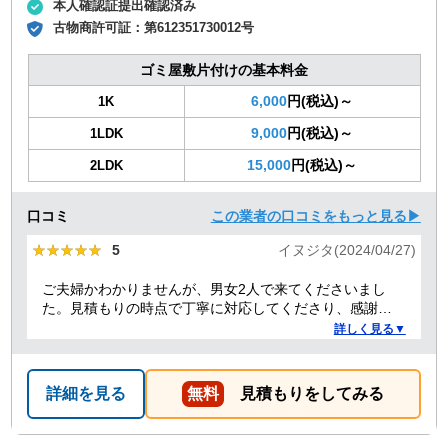
本人確認証提出確認済み
古物商許可証：
第612351730012号
ゴミ屋敷片付けの基本料金
6,000
円(税込)～
1K
9,000
円(税込)～
1LDK
15,000
円(税込)～
2LDK
口コミ
この業者の口コミをもっと見る▶
★★★★★
★★★★★
5
イヌジタ(2024/04/27)
ご夫婦かわかりませんが、男女2人で来てくださいまし
た。見積もりの時点で丁寧に対応してくださり、感謝し
ております。
詳しく見る▼
詳細を見る
無料
見積もりをしてみる