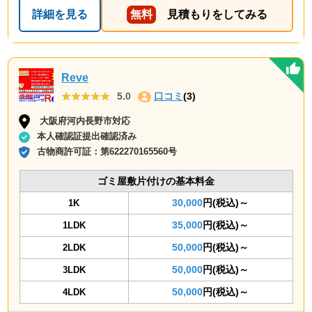
詳細を見る
無料
見積もりをしてみる
Reve
★★★★★
★★★★★
5.0
口コミ
(3)
大阪府河内長野市対応
本人確認証提出確認済み
古物商許可証：
第622270165560号
ゴミ屋敷片付けの基本料金
30,000
円(税込)～
1K
35,000
円(税込)～
1LDK
50,000
円(税込)～
2LDK
50,000
円(税込)～
3LDK
50,000
円(税込)～
4LDK