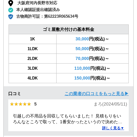
大阪府河内長野市対応
本人確認証提出確認済み
古物商許可証：
第62223R065634号
ゴミ屋敷片付けの基本料金
30,000
円(税込)～
1K
50,000
円(税込)～
1LDK
70,000
円(税込)～
2LDK
110,000
円(税込)～
3LDK
150,000
円(税込)～
4LDK
口コミ
この業者の口コミをもっと見る▶
★★★★★
★★★★★
5
まろ(2024/05/11)
引越しの不用品を回収してもらいました！ 見積もりをい
ろんなところで取って、1番安かったというので決めたの
ですが、 対応や話し方も、丁寧で優しく、 作業自体も素
詳しく見る▼
早くやってくださってとても良かったです。 また不用品