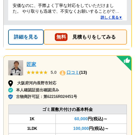
安価なのに、手際よく丁寧な対応をしていただけまし
た。 やり取りも迅速で、不安なくお願いすることができ
ました。 ありがとうございました。
詳しく見る▼
詳細を見る
無料
見積もりをしてみる
匠家
★★★★★
★★★★★
5.0
口コミ
(13)
大阪府河内長野市対応
本人確認証提出確認済み
古物商許可証：
第62216R024451号
ゴミ屋敷片付けの基本料金
60,000
円(税込)～
1K
100,000
円(税込)～
1LDK