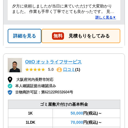
夕方に依頼しましたが当日に来ていただけて大変助かり
ました。 作業も手早く丁寧でとても良かったです。 見積
り金額以上の追加料金もありませんでした。 ありがとう
詳しく見る▼
ございました。
詳細を見る
無料
見積もりをしてみる
OttO オットライフサービス
★★★★★
★★★★★
5.0
口コミ
(1)
大阪府河内長野市対応
本人確認証提出確認済み
古物商許可証：
第62122R032604号
ゴミ屋敷片付けの基本料金
50,000
円(税込)～
1K
70,000
円(税込)～
1LDK