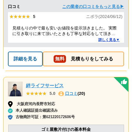
口コミ
この業者の口コミをもっと見る▶
★★★★★
★★★★★
5
ニポラ(2024/06/12)
見積もりの中で最も安いお値段を提示頂きました。 実際
に引き取りに来て頂いたときも丁寧な対応をして頂き、
感謝しております。
詳しく見る▼
詳細を見る
無料
見積もりをしてみる
絆ライフサービス
★★★★★
★★★★★
5.0
口コミ
(20)
大阪府河内長野市対応
本人確認証提出確認済み
古物商許可証：
第621220172606号
ゴミ屋敷片付けの基本料金