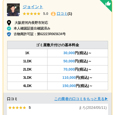
ジョイント
★★★★★
★★★★★
5.0
口コミ
(1)
大阪府河内長野市対応
本人確認証提出確認済み
古物商許可証：
第62223R065634号
ゴミ屋敷片付けの基本料金
30,000
円(税込)～
1K
50,000
円(税込)～
1LDK
70,000
円(税込)～
2LDK
110,000
円(税込)～
3LDK
150,000
円(税込)～
4LDK
口コミ
この業者の口コミをもっと見る▶
★★★★★
★★★★★
5
まろ(2024/05/11)