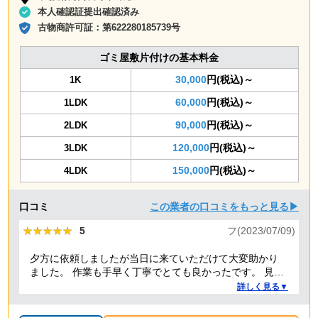
本人確認証提出確認済み
古物商許可証：
第622280185739号
ゴミ屋敷片付けの基本料金
30,000
円(税込)～
1K
60,000
円(税込)～
1LDK
90,000
円(税込)～
2LDK
120,000
円(税込)～
3LDK
150,000
円(税込)～
4LDK
口コミ
この業者の口コミをもっと見る▶
★★★★★
★★★★★
5
フ(2023/07/09)
夕方に依頼しましたが当日に来ていただけて大変助かり
ました。 作業も手早く丁寧でとても良かったです。 見積
り金額以上の追加料金もありませんでした。 ありがとう
詳しく見る▼
ございました。