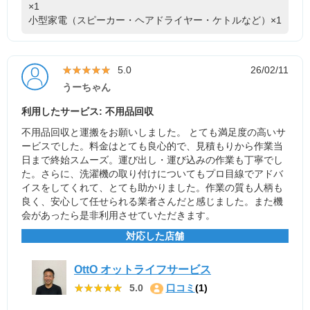
×1
小型家電（スピーカー・ヘアドライヤー・ケトルなど）×1
★★★★★
★★★★★
5.0
26/02/11
うーちゃん
利用したサービス: 不用品回収
不用品回収と運搬をお願いしました。 とても満足度の高いサ
ービスでした。料金はとても良心的で、見積もりから作業当
日まで終始スムーズ。運び出し・運び込みの作業も丁寧でし
た。さらに、洗濯機の取り付けについてもプロ目線でアドバ
イスをしてくれて、とても助かりました。作業の質も人柄も
良く、安心して任せられる業者さんだと感じました。また機
会があったら是非利用させていただきます。
対応した店舗
OttO オットライフサービス
★★★★★
★★★★★
5.0
口コミ
(1)