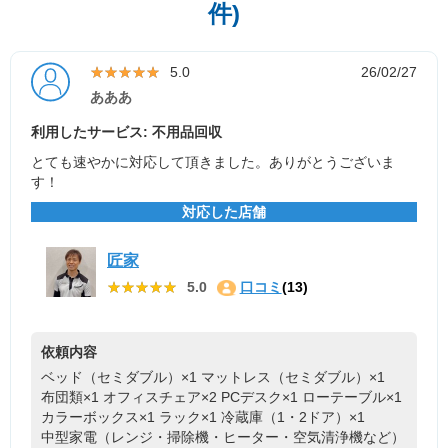
件)
★★★★★
★★★★★
5.0
26/02/27
あああ
利用したサービス: 不用品回収
とても速やかに対応して頂きました。ありがとうございま
す！
対応した店舗
匠家
★★★★★
★★★★★
5.0
口コミ
(13)
依頼内容
ベッド（セミダブル）×1
マットレス（セミダブル）×1
布団類×1
オフィスチェア×2
PCデスク×1
ローテーブル×1
カラーボックス×1
ラック×1
冷蔵庫（1・2ドア）×1
中型家電（レンジ・掃除機・ヒーター・空気清浄機など）