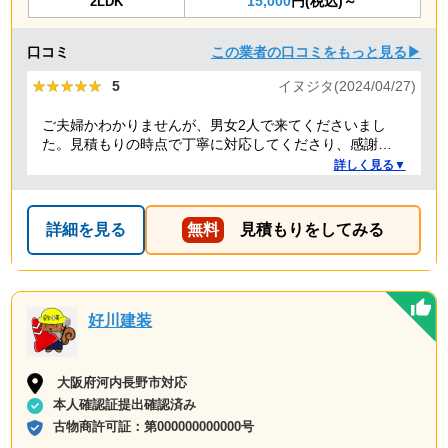
15,000
円(税込)～
2LDK
口コミ
この業者の口コミをもっと見る▶
★★★★★
★★★★★
5
イヌジタ(2024/04/27)
ご夫婦かわかりませんが、男女2人で来てくださいまし
た。見積もりの時点で丁寧に対応してくださり、感謝し
ております。
詳しく見る▼
詳細を見る
無料
見積もりをしてみる
好川建装
大阪府河内長野市対応
本人確認証提出確認済み
古物商許可証：
第000000000000号