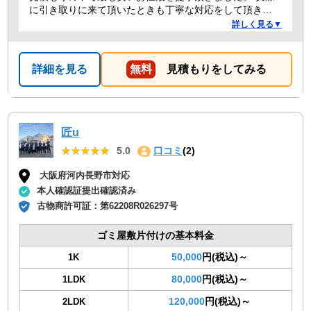
に引き取りに来て頂いたときも丁寧な対応をして頂き、
感謝しております。
詳しく見る▼
詳細を見る
無料
見積もりをしてみる
匠u
★★★★★
★★★★★
5.0
口コミ
(2)
大阪府河内長野市対応
本人確認証提出確認済み
古物商許可証：
第62208R026297号
ゴミ屋敷片付けの基本料金
50,000
円(税込)～
1K
80,000
円(税込)～
1LDK
120,000
円(税込)～
2LDK