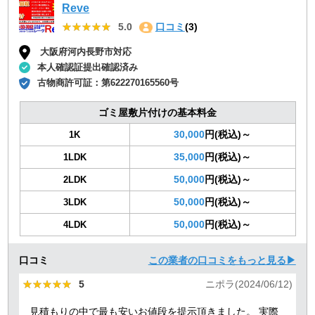
Reve
★★★★★
★★★★★
5.0
口コミ
(3)
大阪府河内長野市対応
本人確認証提出確認済み
古物商許可証：
第622270165560号
ゴミ屋敷片付けの基本料金
30,000
円(税込)～
1K
35,000
円(税込)～
1LDK
50,000
円(税込)～
2LDK
50,000
円(税込)～
3LDK
50,000
円(税込)～
4LDK
口コミ
この業者の口コミをもっと見る▶
★★★★★
★★★★★
5
ニポラ(2024/06/12)
見積もりの中で最も安いお値段を提示頂きました。 実際