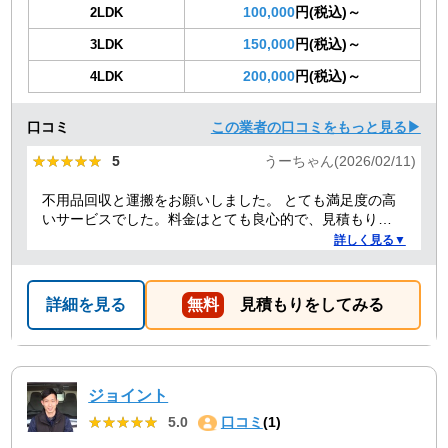
100,000
円(税込)～
2LDK
150,000
円(税込)～
3LDK
200,000
円(税込)～
4LDK
口コミ
この業者の口コミをもっと見る▶
★★★★★
★★★★★
5
うーちゃん(2026/02/11)
不用品回収と運搬をお願いしました。 とても満足度の高
いサービスでした。料金はとても良心的で、見積もりか
ら作業当日まで終始スムーズ。運び出し・運び込みの作
詳しく見る▼
業も丁寧でした。さらに、洗濯機の取り付けについても
プロ目線でアドバイスをしてくれて、とても助かりまし
た。作業の質も人柄も良く、安心して任せられる業者さ
詳細を見る
無料
見積もりをしてみる
んだと感じました。また機会があったら是非利用させて
いただきます。
ジョイント
★★★★★
★★★★★
5.0
口コミ
(1)