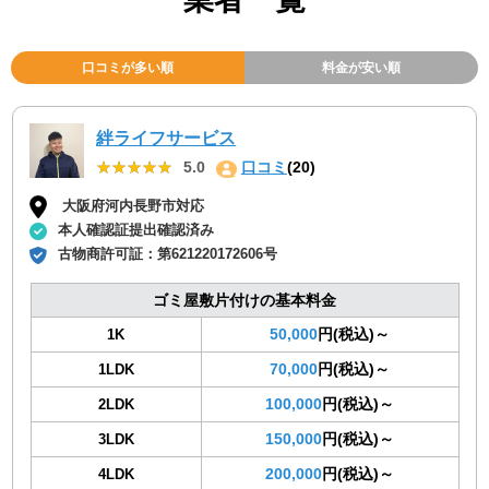
口コミが多い順
料金が安い順
絆ライフサービス
★★★★★
★★★★★
5.0
口コミ
(20)
大阪府河内長野市対応
本人確認証提出確認済み
古物商許可証：
第621220172606号
ゴミ屋敷片付けの基本料金
50,000
円(税込)～
1K
70,000
円(税込)～
1LDK
100,000
円(税込)～
2LDK
150,000
円(税込)～
3LDK
200,000
円(税込)～
4LDK