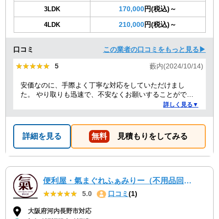
170,000
円(税込)～
3LDK
210,000
円(税込)～
4LDK
口コミ
この業者の口コミをもっと見る▶
★★★★★
★★★★★
5
藪内(2024/10/14)
安価なのに、手際よく丁寧な対応をしていただけまし
た。 やり取りも迅速で、不安なくお願いすることができ
ました。 ありがとうございました。
詳しく見る▼
詳細を見る
無料
見積もりをしてみる
便利屋・氣まぐれふぁみりー（不用品回収・遺品整理・お墓参り代行等、幅広く対応しております）
★★★★★
★★★★★
5.0
口コミ
(1)
大阪府河内長野市対応