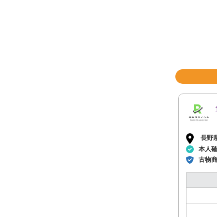
長野
本人
古物