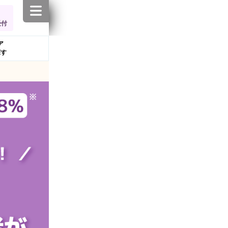
受付
ア
探す