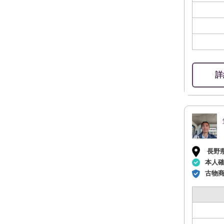
詳
長野
本人
古物