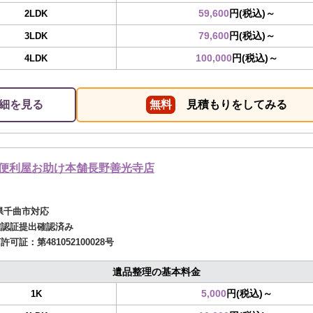
59,600
円(税込)～
2LDK
79,600
円(税込)～
3LDK
100,000
円(税込)～
4LDK
細を見る
無料
見積もりをしてみる
便利屋お助け本舗長野善光寺店
県千曲市対応
確認証提出確認済み
商許可証：
第481052100028号
遺品整理の基本料金
5,000
円(税込)～
1K