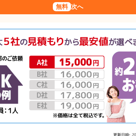
無料
次へ
更新日時:
2