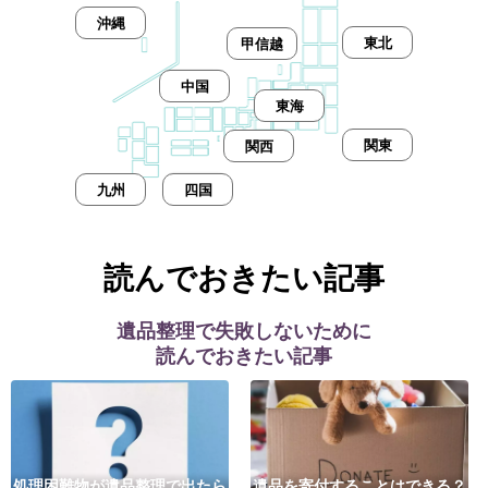
沖縄
東北
甲信越
中国
東海
関東
関西
九州
四国
読んでおきたい記事
遺品整理で失敗しないために
読んでおきたい記事
処理困難物が遺品整理で出たら
遺品を寄付することはできる？