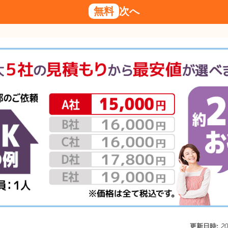
無料
次へ
更新日時:
2