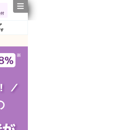
受付
ア
探す
の