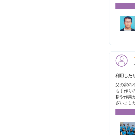
利用したサ
父の家の
も手作り
拶や作業
ざいまし