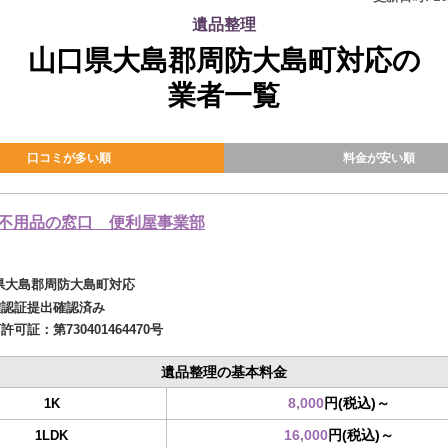
遺品整理
山口県大島郡周防大島町対応の
業者一覧
口コミが多い順
料金が安い順
不用品の窓口 便利屋事業部
県大島郡周防大島町対応
確認証提出確認済み
商許可証：
第730401464470号
遺品整理の基本料金
8,000
円(税込)～
1K
16,000
円(税込)～
1LDK