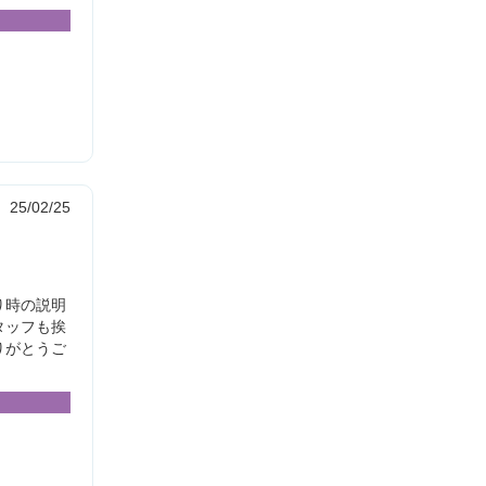
25/02/25
り時の説明
タッフも挨
りがとうご