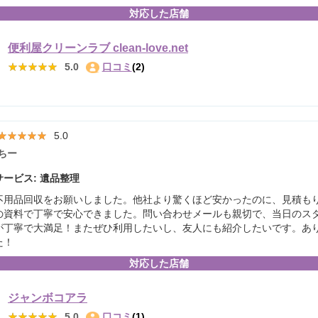
対応した店舗
便利屋クリーンラブ clean-love.net
★★★★★
★★★★★
5.0
口コミ
(2)
★★★★★
★★★★★
5.0
ちー
ービス: 遺品整理
不用品回収をお願いしました。他社より驚くほど安かったのに、見積も
の資料で丁寧で安心できました。問い合わせメールも親切で、当日のス
が丁寧で大満足！またぜひ利用したいし、友人にも紹介したいです。あ
た！
対応した店舗
ジャンボコアラ
★★★★★
★★★★★
5.0
口コミ
(1)