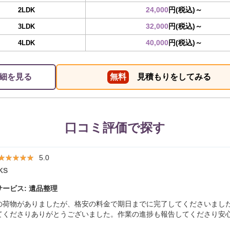
24,000
円(税込)～
2LDK
32,000
円(税込)～
3LDK
40,000
円(税込)～
4LDK
細を見る
無料
見積もりをしてみる
口コミ評価で探す
★★★★★
★★★★★
5.0
KS
ービス: 遺品整理
の荷物がありましたが、格安の料金で期日までに完了してくださいまし
てくださりありがとうございました。作業の進捗も報告してくださり安