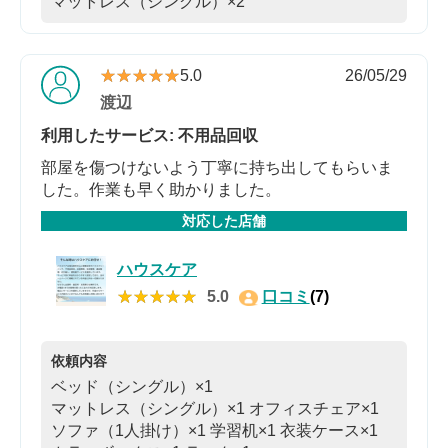
マットレス（シングル）×2
★★★★★
★★★★★
5.0
26/05/29
渡辺
利用したサービス: 不用品回収
部屋を傷つけないよう丁寧に持ち出してもらいま
した。作業も早く助かりました。
対応した店舗
ハウスケア
★★★★★
★★★★★
5.0
口コミ
(7)
依頼内容
ベッド（シングル）×1
マットレス（シングル）×1
オフィスチェア×1
ソファ（1人掛け）×1
学習机×1
衣装ケース×1