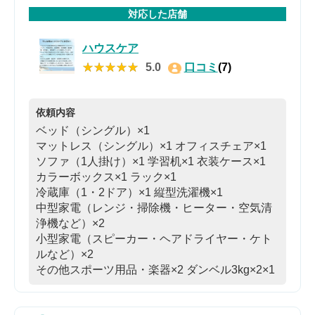
対応した店舗
ハウスケア
★★★★★
★★★★★
5.0
口コミ
(7)
依頼内容
ベッド（シングル）×1
マットレス（シングル）×1
オフィスチェア×1
ソファ（1人掛け）×1
学習机×1
衣装ケース×1
カラーボックス×1
ラック×1
冷蔵庫（1・2ドア）×1
縦型洗濯機×1
中型家電（レンジ・掃除機・ヒーター・空気清
浄機など）×2
小型家電（スピーカー・ヘアドライヤー・ケト
ルなど）×2
その他スポーツ用品・楽器×2
ダンベル3kg×2×1