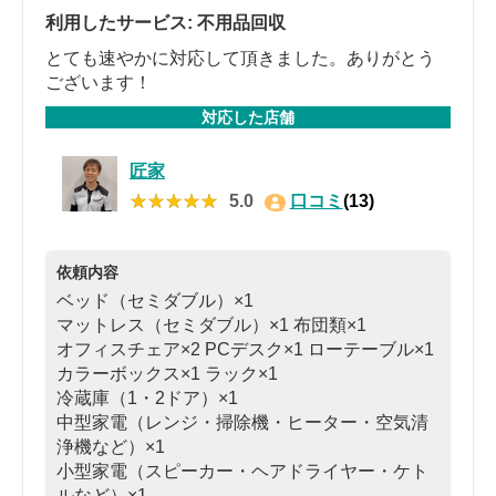
利用したサービス: 不用品回収
とても速やかに対応して頂きました。ありがとう
ございます！
対応した店舗
匠家
★★★★★
★★★★★
5.0
口コミ
(13)
依頼内容
ベッド（セミダブル）×1
マットレス（セミダブル）×1
布団類×1
オフィスチェア×2
PCデスク×1
ローテーブル×1
カラーボックス×1
ラック×1
冷蔵庫（1・2ドア）×1
中型家電（レンジ・掃除機・ヒーター・空気清
浄機など）×1
小型家電（スピーカー・ヘアドライヤー・ケト
ルなど）×1