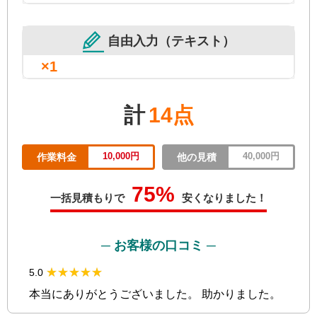
自由入力（テキスト）
×1
計
14点
10,000円
40,000円
作業料金
他の見積
75%
一括見積もりで
安くなりました！
─ お客様の口コミ ─
★★★★★
★★★★★
5.0
本当にありがとうございました。 助かりました。