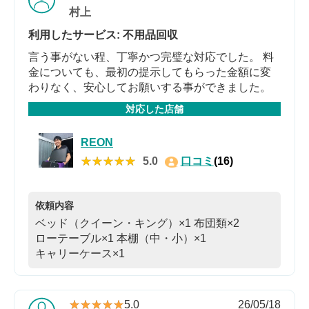
村上
利用したサービス: 不用品回収
言う事がない程、丁寧かつ完璧な対応でした。 料
金についても、最初の提示してもらった金額に変
わりなく、安心してお願いする事ができました。
対応した店舗
REON
★★★★★
★★★★★
5.0
口コミ
(16)
依頼内容
ベッド（クイーン・キング）×1
布団類×2
ローテーブル×1
本棚（中・小）×1
キャリーケース×1
★★★★★
★★★★★
5.0
26/05/18