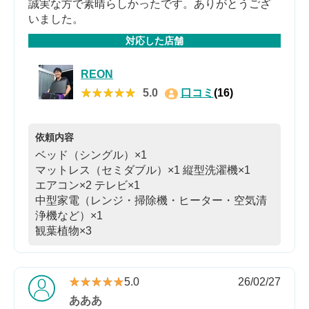
誠実な方で素晴らしかったです。ありがとうござ
いました。
対応した店舗
REON
★★★★★
★★★★★
5.0
口コミ
(16)
依頼内容
ベッド（シングル）×1
マットレス（セミダブル）×1
縦型洗濯機×1
エアコン×2
テレビ×1
中型家電（レンジ・掃除機・ヒーター・空気清
浄機など）×1
観葉植物×3
★★★★★
★★★★★
5.0
26/02/27
あああ