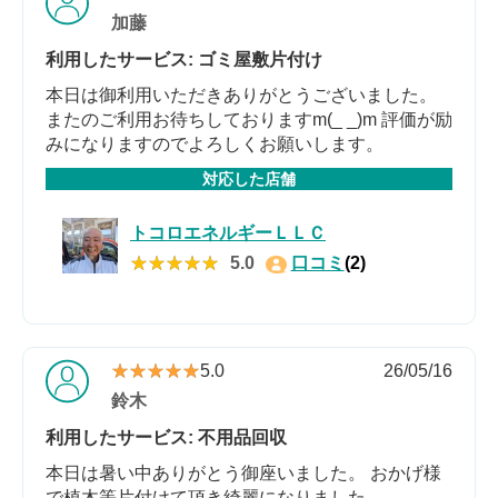
加藤
利用したサービス: ゴミ屋敷片付け
本日は御利用いただきありがとうございました。
またのご利用お待ちしておりますm(_ _)m 評価が励
みになりますのでよろしくお願いします。
対応した店舗
トコロエネルギーＬＬＣ
★★★★★
★★★★★
5.0
口コミ
(2)
★★★★★
★★★★★
5.0
26/05/16
鈴木
利用したサービス: 不用品回収
本日は暑い中ありがとう御座いました。 おかげ様
で植木等片付けて頂き綺麗になりました。