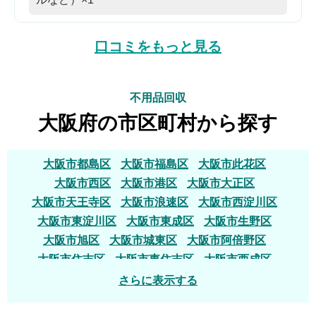
口コミをもっと見る
不用品回収
大阪府の市区町村から探す
大阪市都島区
大阪市福島区
大阪市此花区
大阪市西区
大阪市港区
大阪市大正区
大阪市天王寺区
大阪市浪速区
大阪市西淀川区
大阪市東淀川区
大阪市東成区
大阪市生野区
大阪市旭区
大阪市城東区
大阪市阿倍野区
大阪市住吉区
大阪市東住吉区
大阪市西成区
大阪市淀川区
大阪市鶴見区
大阪市住之江区
さらに表示する
大阪市平野区
大阪市北区
大阪市中央区
堺市堺区