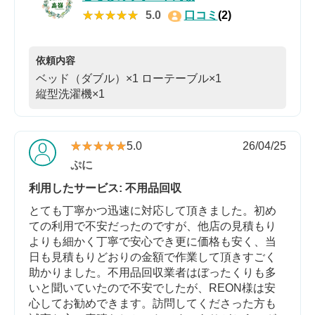
★★★★★
★★★★★
5.0
口コミ
(2)
依頼内容
ベッド（ダブル）×1
ローテーブル×1
縦型洗濯機×1
★★★★★
★★★★★
5.0
26/04/25
ぷに
利用したサービス: 不用品回収
とても丁寧かつ迅速に対応して頂きました。初め
ての利用で不安だったのですが、他店の見積もり
よりも細かく丁寧で安心でき更に価格も安く、当
日も見積もりどおりの金額で作業して頂きすごく
助かりました。不用品回収業者はぼったくりも多
いと聞いていたので不安でしたが、REON様は安
心してお勧めできます。訪問してくださった方も