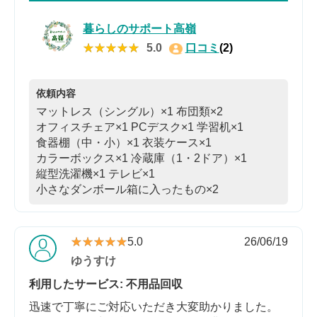
暮らしのサポート高嶺
★★★★★
★★★★★
5.0
口コミ
(2)
依頼内容
マットレス（シングル）×1
布団類×2
オフィスチェア×1
PCデスク×1
学習机×1
食器棚（中・小）×1
衣装ケース×1
カラーボックス×1
冷蔵庫（1・2ドア）×1
縦型洗濯機×1
テレビ×1
小さなダンボール箱に入ったもの×2
★★★★★
★★★★★
5.0
26/06/19
ゆうすけ
利用したサービス: 不用品回収
迅速で丁寧にご対応いただき大変助かりました。