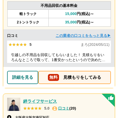
不用品回収の基本料金
15,000
円(税込)～
軽トラック
35,000
円(税込)～
2トントラック
口コミ
この業者の口コミをもっと見る▶
★★★★★
★★★★★
5
まろ(2024/05/11)
引越しの不用品を回収してもらいました！ 見積もりをい
ろんなところで取って、1番安かったというので決めたの
ですが、 対応や話し方も、丁寧で優しく、 作業自体も素
早くやってくださってとても良かったです。 また不用品
回収の時は料金しようと思いました！
詳細を見る
無料
見積もりをしてみる
絆ライフサービス
★★★★★
★★★★★
5.0
口コミ
(20)
大阪府大阪市港区対応