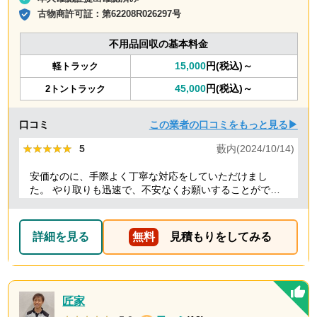
古物商許可証：
第62208R026297号
不用品回収の基本料金
15,000
円(税込)～
軽トラック
45,000
円(税込)～
2トントラック
口コミ
この業者の口コミをもっと見る▶
★★★★★
★★★★★
5
藪内(2024/10/14)
安価なのに、手際よく丁寧な対応をしていただけまし
た。 やり取りも迅速で、不安なくお願いすることができ
ました。 ありがとうございました。
詳細を見る
無料
見積もりをしてみる
匠家