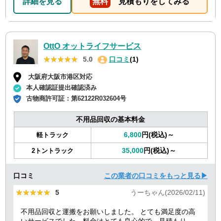
詳細を見る
無料
見積もりをしてみる
OttO オットライフサービス
★★★★★
★★★★★
5.0
口コミ
(1)
大阪府大阪市港区対応
本人確認証提出確認済み
古物商許可証：
第62122R032604号
不用品回収の基本料金
6,800
円(税込)～
軽トラック
35,000
円(税込)～
2トントラック
口コミ
この業者の口コミをもっと見る▶
★★★★★
★★★★★
5
うーちゃん(2026/02/11)
不用品回収と運搬をお願いしました。 とても満足度の高