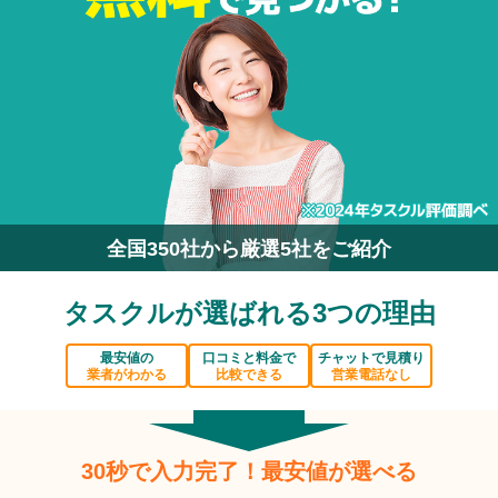
全国350社から厳選5社をご紹介
タスクルが選ばれる3つの理由
最安値の
口コミと料金で
チャットで見積り
業者がわかる
比較できる
営業電話なし
30秒で入力完了！最安値が選べる