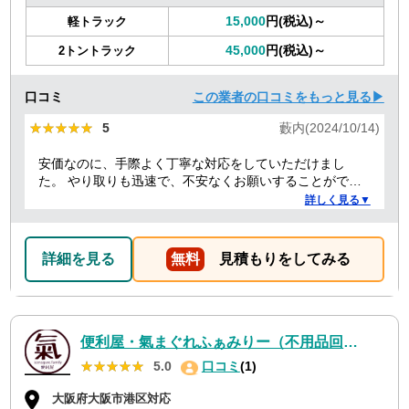
15,000
円(税込)～
軽トラック
45,000
円(税込)～
2トントラック
口コミ
この業者の口コミをもっと見る▶
★★★★★
★★★★★
5
藪内(2024/10/14)
安価なのに、手際よく丁寧な対応をしていただけまし
た。 やり取りも迅速で、不安なくお願いすることができ
ました。 ありがとうございました。
詳しく見る▼
詳細を見る
無料
見積もりをしてみる
便利屋・氣まぐれふぁみりー（不用品回収・遺品整理・お墓参り代行等、幅広く対応しております）
★★★★★
★★★★★
5.0
口コミ
(1)
大阪府大阪市港区対応