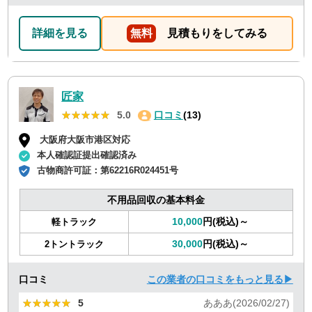
詳細を見る
無料
見積もりをしてみる
匠家
★★★★★
★★★★★
5.0
口コミ
(13)
大阪府大阪市港区対応
本人確認証提出確認済み
古物商許可証：
第62216R024451号
不用品回収の基本料金
10,000
円(税込)～
軽トラック
30,000
円(税込)～
2トントラック
口コミ
この業者の口コミをもっと見る▶
★★★★★
★★★★★
5
あああ(2026/02/27)