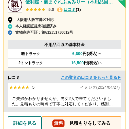
便利屋・氣まぐれふぁみりー（不用品回収・遺品整理・お墓参り代行等、幅広く対応しております）
★★★★★
★★★★★
5.0
口コミ
(1)
大阪府大阪市港区対応
本人確認証提出確認済み
古物商許可証：
第612351730012号
不用品回収の基本料金
6,600
円(税込)～
軽トラック
16,500
円(税込)～
2トントラック
口コミ
この業者の口コミをもっと見る▶
★★★★★
★★★★★
5
イヌジタ(2024/04/27)
ご夫婦かわかりませんが、男女2人で来てくださいまし
た。見積もりの時点で丁寧に対応してくださり、感謝し
ております。
詳細を見る
無料
見積もりをしてみる