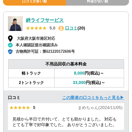
口コミが多い順
料金が安い順
絆ライフサービス
★★★★★
★★★★★
5.0
口コミ
(20)
大阪府大阪市港区対応
本人確認証提出確認済み
古物商許可証：
第621220172606号
不用品回収の基本料金
8,000
円(税込)～
軽トラック
33,000
円(税込)～
2トントラック
口コミ
この業者の口コミをもっと見る▶
★★★★★
★★★★★
5
まめちゃん(2024/11/05)
見積から半日で片付いて、とても助かりました。 対応も
とても丁寧で好印象でした。 ありがとうございました。