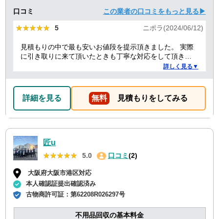
口コミ
この業者の口コミをもっと見る▶
★★★★★
★★★★★
5
ニポラ(2024/06/12)
見積もりの中で最も安いお値段を提示頂きました。 実際
に引き取りに来て頂いたときも丁寧な対応をして頂き、
感謝しております。
詳しく見る▼
詳細を見る
無料
見積もりをしてみる
匠u
★★★★★
★★★★★
5.0
口コミ
(2)
大阪府大阪市港区対応
本人確認証提出確認済み
古物商許可証：
第62208R026297号
不用品回収の基本料金