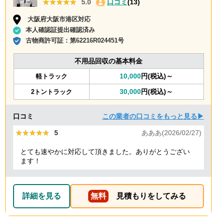
★★★★★
★★★★★
5.0
口コミ
(13)
大阪府大阪市港区対応
本人確認証提出確認済み
古物商許可証：
第62216R024451号
不用品回収の基本料金
10,000
円(税込)～
軽トラック
30,000
円(税込)～
2トントラック
口コミ
この業者の口コミをもっと見る▶
★★★★★
★★★★★
5
あああ(2026/02/27)
とても速やかに対応して頂きました。ありがとうござい
ます！
詳細を見る
無料
見積もりをしてみる