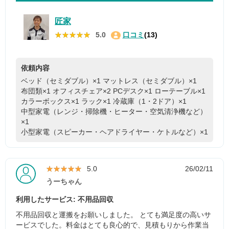
匠家
★★★★★
★★★★★
5.0
口コミ
(13)
依頼内容
ベッド（セミダブル）×1
マットレス（セミダブル）×1
布団類×1
オフィスチェア×2
PCデスク×1
ローテーブル×1
カラーボックス×1
ラック×1
冷蔵庫（1・2ドア）×1
中型家電（レンジ・掃除機・ヒーター・空気清浄機など）
×1
小型家電（スピーカー・ヘアドライヤー・ケトルなど）×1
★★★★★
★★★★★
5.0
26/02/11
うーちゃん
利用したサービス: 不用品回収
不用品回収と運搬をお願いしました。 とても満足度の高いサ
ービスでした。料金はとても良心的で、見積もりから作業当