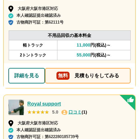
大阪府大阪市港区対応
本人確認証提出確認済み
古物商許可証：
第62111号
不用品回収の基本料金
11,000
円(税込)～
軽トラック
55,000
円(税込)～
2トントラック
詳細を見る
無料
見積もりをしてみる
Royal support
★★★★★
★★★★★
5.0
口コミ
(1)
大阪府大阪市港区対応
本人確認証提出確認済み
古物商許可証：
第622280185739号