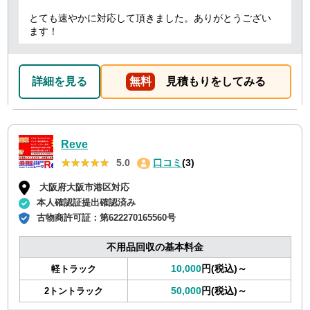
とても速やかに対応して頂きました。ありがとうござい
ます！
詳細を見る
無料
見積もりをしてみる
Reve
★★★★★
★★★★★
5.0
口コミ
(3)
大阪府大阪市港区対応
本人確認証提出確認済み
古物商許可証：
第622270165560号
不用品回収の基本料金
10,000
円(税込)～
軽トラック
50,000
円(税込)～
2トントラック