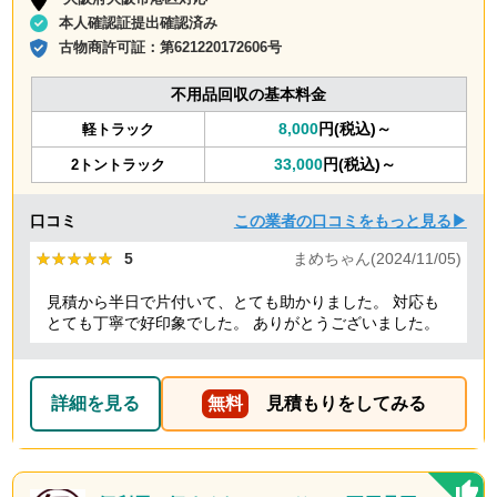
本人確認証提出確認済み
古物商許可証：
第621220172606号
不用品回収の基本料金
8,000
円(税込)～
軽トラック
33,000
円(税込)～
2トントラック
口コミ
この業者の口コミをもっと見る▶
★★★★★
★★★★★
5
まめちゃん(2024/11/05)
見積から半日で片付いて、とても助かりました。 対応も
とても丁寧で好印象でした。 ありがとうございました。
詳細を見る
無料
見積もりをしてみる