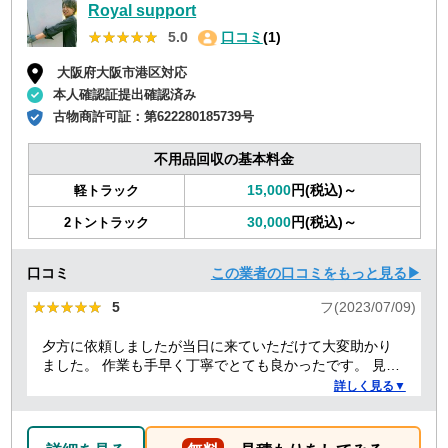
Royal support
★★★★★
★★★★★
5.0
口コミ
(1)
大阪府大阪市港区対応
本人確認証提出確認済み
古物商許可証：
第622280185739号
不用品回収の基本料金
15,000
円(税込)～
軽トラック
30,000
円(税込)～
2トントラック
口コミ
この業者の口コミをもっと見る▶
★★★★★
★★★★★
5
フ(2023/07/09)
夕方に依頼しましたが当日に来ていただけて大変助かり
ました。 作業も手早く丁寧でとても良かったです。 見積
り金額以上の追加料金もありませんでした。 ありがとう
詳しく見る▼
ございました。