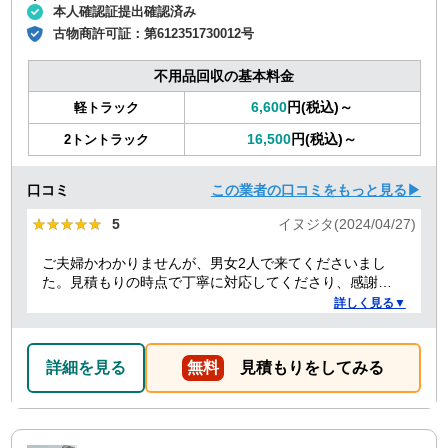
本人確認証提出確認済み
古物商許可証：
第612351730012号
不用品回収の基本料金
6,600
円(税込)～
軽トラック
16,500
円(税込)～
2トントラック
口コミ
この業者の口コミをもっと見る▶
★★★★★
★★★★★
5
イヌジタ(2024/04/27)
ご夫婦かわかりませんが、男女2人で来てくださいまし
た。見積もりの時点で丁寧に対応してくださり、感謝し
ております。
詳しく見る▼
詳細を見る
無料
見積もりをしてみる