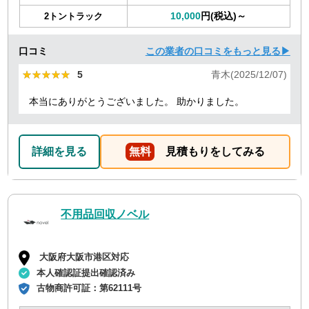
10,000
円(税込)～
2トントラック
口コミ
この業者の口コミをもっと見る▶
★★★★★
★★★★★
5
青木(2025/12/07)
本当にありがとうございました。 助かりました。
詳細を見る
無料
見積もりをしてみる
不用品回収ノベル
大阪府大阪市港区対応
本人確認証提出確認済み
古物商許可証：
第62111号