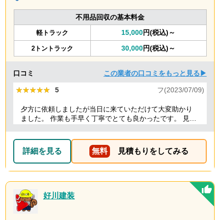
不用品回収の基本料金
15,000
円(税込)～
軽トラック
30,000
円(税込)～
2トントラック
口コミ
この業者の口コミをもっと見る▶
★★★★★
★★★★★
5
フ(2023/07/09)
夕方に依頼しましたが当日に来ていただけて大変助かり
ました。 作業も手早く丁寧でとても良かったです。 見積
り金額以上の追加料金もありませんでした。 ありがとう
ございました。
詳細を見る
無料
見積もりをしてみる
好川建装