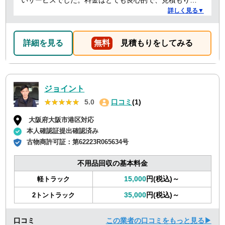
いサービスでした。料金はとても良心的で、見積もりか
ら作業当日まで終始スムーズ。運び出し・運び込みの作
詳しく見る▼
業も丁寧でした。さらに、洗濯機の取り付けについても
プロ目線でアドバイスをしてくれて、とても助かりまし
た。作業の質も人柄も良く、安心して任せられる業者さ
詳細を見る
無料
見積もりをしてみる
んだと感じました。また機会があったら是非利用させて
いただきます。
ジョイント
★★★★★
★★★★★
5.0
口コミ
(1)
大阪府大阪市港区対応
本人確認証提出確認済み
古物商許可証：
第62223R065634号
不用品回収の基本料金
15,000
円(税込)～
軽トラック
35,000
円(税込)～
2トントラック
口コミ
この業者の口コミをもっと見る▶