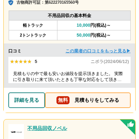
古物商許可証：
第622270165560号
不用品回収の基本料金
10,000
円(税込)～
軽トラック
50,000
円(税込)～
2トントラック
口コミ
この業者の口コミをもっと見る▶
★★★★★
★★★★★
5
ニポラ(2024/06/12)
見積もりの中で最も安いお値段を提示頂きました。 実際
に引き取りに来て頂いたときも丁寧な対応をして頂き、
感謝しております。
詳細を見る
無料
見積もりをしてみる
不用品回収ノベル