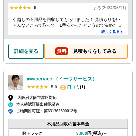
★★★★★
★★★★★
5
まろ(2024/05/11)
引越しの不用品を回収してもらいました！ 見積もりをい
ろんなところで取って、1番安かったというので決めたの
ですが、 対応や話し方も、丁寧で優しく、 作業自体も素
詳しく見る▼
早くやってくださってとても良かったです。 また不用品
回収の時は料金しようと思いました！
詳細を見る
無料
見積もりをしてみる
iiwaservice （イーワサービス）
★★★★★
★★★★★
5.0
口コミ
(1)
大阪府大阪市港区対応
本人確認証提出確認済み
古物商許可証：
第631362300012号
不用品回収の基本料金
3,000
円(税込)～
軽トラック