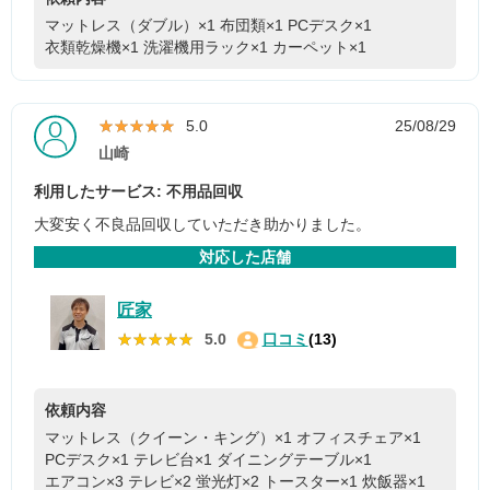
マットレス（ダブル）×1
布団類×1
PCデスク×1
衣類乾燥機×1
洗濯機用ラック×1
カーペット×1
★★★★★
★★★★★
5.0
25/08/29
山崎
利用したサービス: 不用品回収
大変安く不良品回収していただき助かりました。
対応した店舗
匠家
★★★★★
★★★★★
5.0
口コミ
(13)
依頼内容
マットレス（クイーン・キング）×1
オフィスチェア×1
PCデスク×1
テレビ台×1
ダイニングテーブル×1
エアコン×3
テレビ×2
蛍光灯×2
トースター×1
炊飯器×1