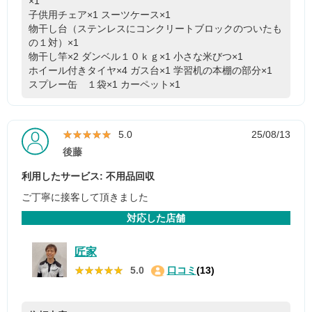
×1
子供用チェア×1
スーツケース×1
物干し台（ステンレスにコンクリートブロックのついたも
の１対）×1
物干し竿×2
ダンベル１０ｋｇ×1
小さな米びつ×1
ホイール付きタイヤ×4
ガス台×1
学習机の本棚の部分×1
スプレー缶 １袋×1
カーペット×1
★★★★★
★★★★★
5.0
25/08/13
後藤
利用したサービス: 不用品回収
ご丁寧に接客して頂きました
対応した店舗
匠家
★★★★★
★★★★★
5.0
口コミ
(13)