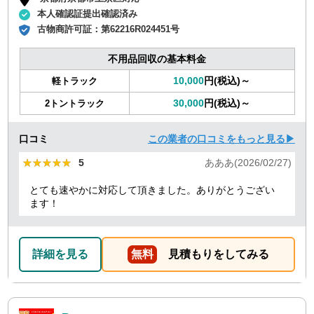
本人確認証提出確認済み
古物商許可証：
第62216R024451号
不用品回収の基本料金
10,000
円(税込)～
軽トラック
30,000
円(税込)～
2トントラック
口コミ
この業者の口コミをもっと見る▶
★★★★★
★★★★★
5
あああ(2026/02/27)
とても速やかに対応して頂きました。ありがとうござい
ます！
詳細を見る
無料
見積もりをしてみる