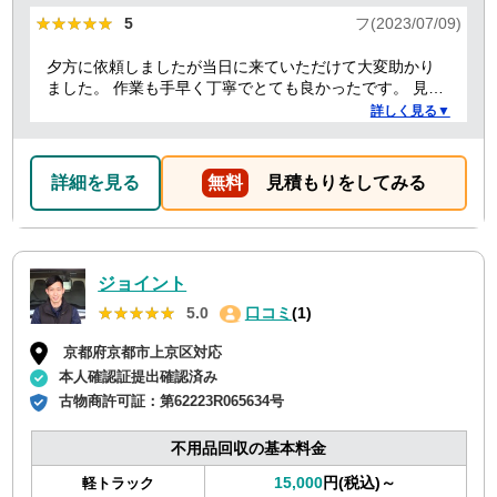
★★★★★
★★★★★
5
フ(2023/07/09)
夕方に依頼しましたが当日に来ていただけて大変助かり
ました。 作業も手早く丁寧でとても良かったです。 見積
り金額以上の追加料金もありませんでした。 ありがとう
詳しく見る▼
ございました。
詳細を見る
無料
見積もりをしてみる
ジョイント
★★★★★
★★★★★
5.0
口コミ
(1)
京都府京都市上京区対応
本人確認証提出確認済み
古物商許可証：
第62223R065634号
不用品回収の基本料金
15,000
円(税込)～
軽トラック