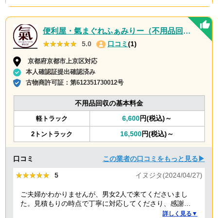
便利屋・氣まぐれふぁみりー（不用品回収・遺品整理・お墓参り代行等、幅広く対応しております）
★★★★★
★★★★★
5.0
口コミ
(1)
京都府京都市上京区対応
本人確認証提出確認済み
古物商許可証：
第612351730012号
不用品回収の基本料金
6,600
円(税込)～
軽トラック
16,500
円(税込)～
2トントラック
口コミ
この業者の口コミをもっと見る▶
★★★★★
★★★★★
5
イヌジタ(2024/04/27)
ご夫婦かわかりませんが、男女2人で来てくださいまし
た。見積もりの時点で丁寧に対応してくださり、感謝し
ております。
詳しく見る▼