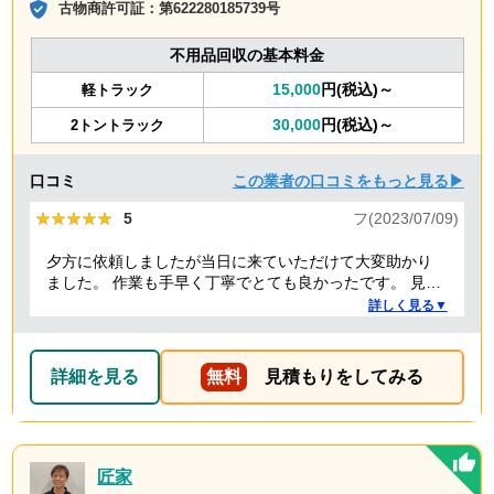
古物商許可証：
第622280185739号
不用品回収の基本料金
15,000
円(税込)～
軽トラック
30,000
円(税込)～
2トントラック
口コミ
この業者の口コミをもっと見る▶
★★★★★
★★★★★
5
フ(2023/07/09)
夕方に依頼しましたが当日に来ていただけて大変助かり
ました。 作業も手早く丁寧でとても良かったです。 見積
り金額以上の追加料金もありませんでした。 ありがとう
詳しく見る▼
ございました。
詳細を見る
無料
見積もりをしてみる
匠家