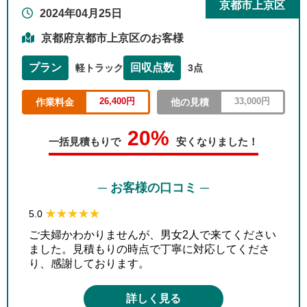
京都市上京区
2024年04月25日
京都府京都市上京区のお客様
プラン
回収点数
軽トラック
3点
26,400円
33,000円
作業料金
他の見積
20%
一括見積もりで
安くなりました！
─ お客様の口コミ ─
★★★★★
★★★★★
5.0
ご夫婦かわかりませんが、男女2人で来てください
ました。見積もりの時点で丁寧に対応してくださ
り、感謝しております。
詳しく見る