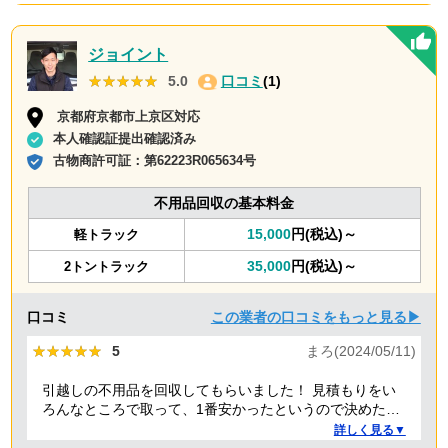
ジョイント
★★★★★
★★★★★
5.0
口コミ
(1)
京都府京都市上京区対応
本人確認証提出確認済み
古物商許可証：
第62223R065634号
不用品回収の基本料金
15,000
円(税込)～
軽トラック
35,000
円(税込)～
2トントラック
口コミ
この業者の口コミをもっと見る▶
★★★★★
★★★★★
5
まろ(2024/05/11)
引越しの不用品を回収してもらいました！ 見積もりをい
ろんなところで取って、1番安かったというので決めたの
ですが、 対応や話し方も、丁寧で優しく、 作業自体も素
詳しく見る▼
早くやってくださってとても良かったです。 また不用品