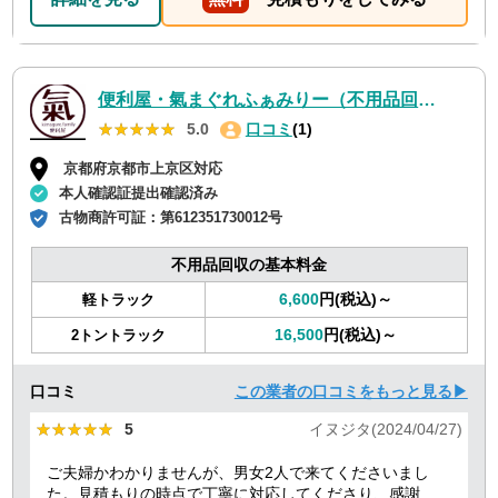
便利屋・氣まぐれふぁみりー（不用品回収・遺品整理・お墓参り代行等、幅広く対応しております）
★★★★★
★★★★★
5.0
口コミ
(1)
京都府京都市上京区対応
本人確認証提出確認済み
古物商許可証：
第612351730012号
不用品回収の基本料金
6,600
円(税込)～
軽トラック
16,500
円(税込)～
2トントラック
口コミ
この業者の口コミをもっと見る▶
★★★★★
★★★★★
5
イヌジタ(2024/04/27)
ご夫婦かわかりませんが、男女2人で来てくださいまし
た。見積もりの時点で丁寧に対応してくださり、感謝し