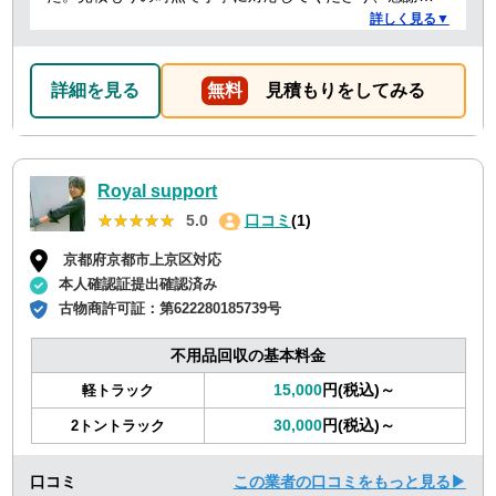
ております。
詳しく見る▼
詳細を見る
無料
見積もりをしてみる
Royal support
★★★★★
★★★★★
5.0
口コミ
(1)
京都府京都市上京区対応
本人確認証提出確認済み
古物商許可証：
第622280185739号
不用品回収の基本料金
15,000
円(税込)～
軽トラック
30,000
円(税込)～
2トントラック
口コミ
この業者の口コミをもっと見る▶