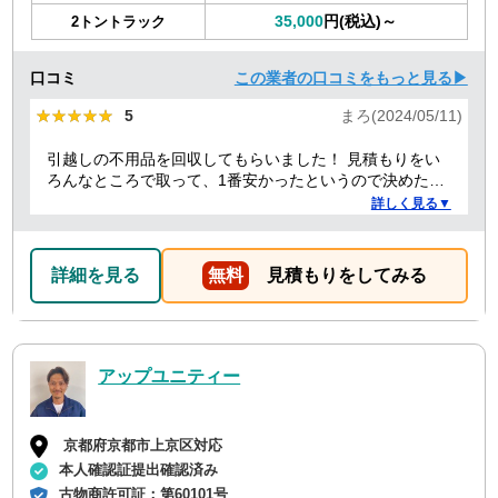
35,000
円(税込)～
2トントラック
口コミ
この業者の口コミをもっと見る▶
★★★★★
★★★★★
5
まろ(2024/05/11)
引越しの不用品を回収してもらいました！ 見積もりをい
ろんなところで取って、1番安かったというので決めたの
ですが、 対応や話し方も、丁寧で優しく、 作業自体も素
詳しく見る▼
早くやってくださってとても良かったです。 また不用品
回収の時は料金しようと思いました！
詳細を見る
無料
見積もりをしてみる
アップユニティー
京都府京都市上京区対応
本人確認証提出確認済み
古物商許可証：
第60101号