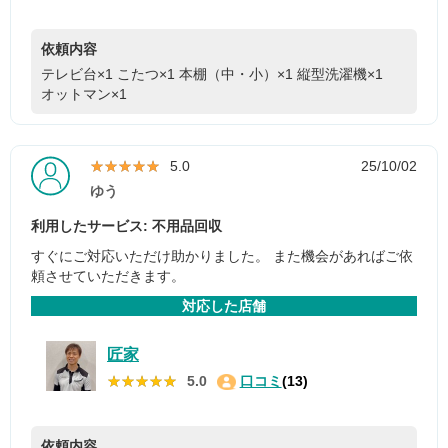
依頼内容
テレビ台×1
こたつ×1
本棚（中・小）×1
縦型洗濯機×1
オットマン×1
★★★★★
★★★★★
5.0
25/10/02
ゆう
利用したサービス: 不用品回収
すぐにご対応いただけ助かりました。 また機会があればご依
頼させていただきます。
対応した店舗
匠家
★★★★★
★★★★★
5.0
口コミ
(13)
依頼内容