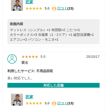
匠家
★★★★★
★★★★★
5.0
口コミ
(13)
依頼内容
マットレス（シングル）×1
布団類×2
こたつ×1
カラーボックス×3
冷蔵庫（1・2ドア）×1
縦型洗濯機×1
エアコン×2
パソコン・モニタ×1
★★★★★
★★★★★
5.0
25/10/17
匿名
利用したサービス: 不用品回収
良い対応でした。
対応した店舗
匠家
★★★★★
★★★★★
5.0
口コミ
(13)