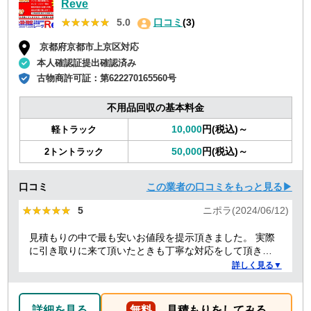
Reve
★★★★★
★★★★★
5.0
口コミ
(3)
京都府京都市上京区対応
本人確認証提出確認済み
古物商許可証：
第622270165560号
不用品回収の基本料金
10,000
円(税込)～
軽トラック
50,000
円(税込)～
2トントラック
口コミ
この業者の口コミをもっと見る▶
★★★★★
★★★★★
5
ニポラ(2024/06/12)
見積もりの中で最も安いお値段を提示頂きました。 実際
に引き取りに来て頂いたときも丁寧な対応をして頂き、
感謝しております。
詳しく見る▼
詳細を見る
無料
見積もりをしてみる