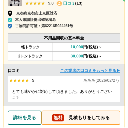
★★★★★
★★★★★
5.0
口コミ
(13)
京都府京都市上京区対応
本人確認証提出確認済み
古物商許可証：
第62216R024451号
不用品回収の基本料金
10,000
円(税込)～
軽トラック
30,000
円(税込)～
2トントラック
口コミ
この業者の口コミをもっと見る▶
★★★★★
★★★★★
5
あああ(2026/02/27)
とても速やかに対応して頂きました。ありがとうござい
ます！
詳細を見る
無料
見積もりをしてみる