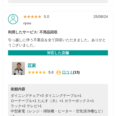
★★★★★
★★★★★
5.0
25/08/24
ryou
利用したサービス: 不用品回収
引っ越しに伴う不要品を全て回収いただきました。ありがと
うございました。
対応した店舗
匠家
★★★★★
★★★★★
5.0
口コミ
(13)
依頼内容
ダイニングチェア×3
ダイニングテーブル×1
ローテーブル×1
たんす（大）×1
カラーボックス×1
ラック×2
テレビ×1
中型家電（レンジ・掃除機・ヒーター・空気清浄機など）