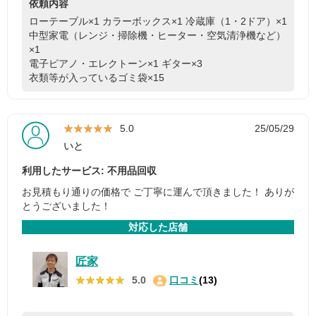
依頼内容
ローテーブル×1
カラーボックス×1
冷蔵庫（1・2ドア）×1
中型家電（レンジ・掃除機・ヒーター・空気清浄機など）
×1
電子ピアノ・エレクトーン×1
ギター×3
衣類等が入っているゴミ袋×15
★★★★★
★★★★★
5.0
25/05/29
いと
利用したサービス: 不用品回収
お見積もり通りの価格で ご丁寧に運んで頂きました！ ありが
とうございました！
対応した店舗
匠家
★★★★★
★★★★★
5.0
口コミ
(13)