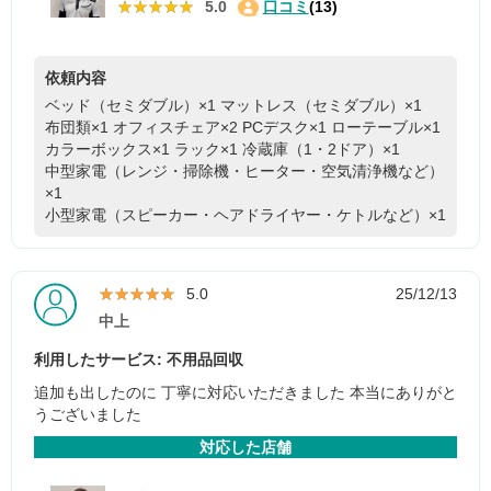
★★★★★
★★★★★
5.0
口コミ
(13)
依頼内容
ベッド（セミダブル）×1
マットレス（セミダブル）×1
布団類×1
オフィスチェア×2
PCデスク×1
ローテーブル×1
カラーボックス×1
ラック×1
冷蔵庫（1・2ドア）×1
中型家電（レンジ・掃除機・ヒーター・空気清浄機など）
×1
小型家電（スピーカー・ヘアドライヤー・ケトルなど）×1
★★★★★
★★★★★
5.0
25/12/13
中上
利用したサービス: 不用品回収
追加も出したのに 丁寧に対応いただきました 本当にありがと
うございました
対応した店舗