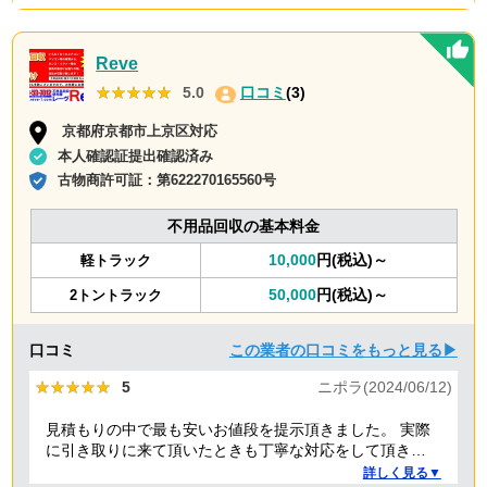
Reve
★★★★★
★★★★★
5.0
口コミ
(3)
京都府京都市上京区対応
本人確認証提出確認済み
古物商許可証：
第622270165560号
不用品回収の基本料金
10,000
円(税込)～
軽トラック
50,000
円(税込)～
2トントラック
口コミ
この業者の口コミをもっと見る▶
★★★★★
★★★★★
5
ニポラ(2024/06/12)
見積もりの中で最も安いお値段を提示頂きました。 実際
に引き取りに来て頂いたときも丁寧な対応をして頂き、
感謝しております。
詳しく見る▼