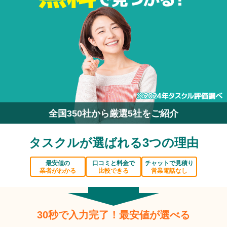
全国350社から厳選5社をご紹介
タスクルが選ばれる3つの理由
最安値の
口コミと料金で
チャットで見積り
業者がわかる
比較できる
営業電話なし
30秒で入力完了！最安値が選べる