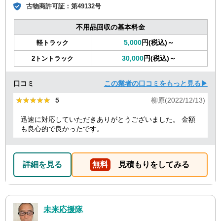
古物商許可証：
第49132号
不用品回収の基本料金
5,000
円(税込)～
軽トラック
30,000
円(税込)～
2トントラック
口コミ
この業者の口コミをもっと見る▶
★★★★★
★★★★★
5
柳原(2022/12/13)
迅速に対応していただきありがとうございました。 金額
も良心的で良かったです。
詳細を見る
無料
見積もりをしてみる
未来応援隊