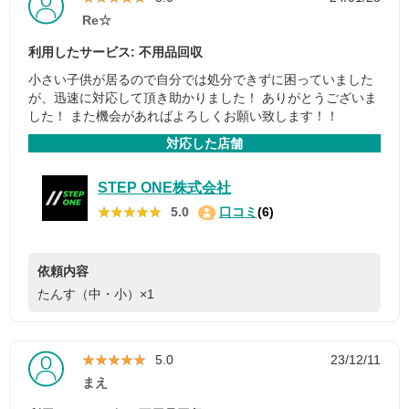
Re☆
利用したサービス: 不用品回収
小さい子供が居るので自分では処分できずに困っていました
が、迅速に対応して頂き助かりました！ ありがとうございま
した！ また機会があればよろしくお願い致します！！
対応した店舗
STEP ONE株式会社
★★★★★
★★★★★
5.0
口コミ
(6)
依頼内容
たんす（中・小）×1
★★★★★
★★★★★
5.0
23/12/11
まえ