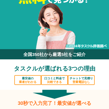
全国350社から厳選5社をご紹介
タスクルが選ばれる3つの理由
最安値の
口コミと料金で
チャットで見積り
業者がわかる
比較できる
営業電話なし
30秒で入力完了！最安値が選べる