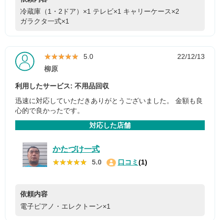
冷蔵庫（1・2ドア）×1
テレビ×1
キャリーケース×2
ガラクタ一式×1
★★★★★
★★★★★
5.0
22/12/13
柳原
利用したサービス: 不用品回収
迅速に対応していただきありがとうございました。 金額も良
心的で良かったです。
対応した店舗
かたづけ一式
★★★★★
★★★★★
5.0
口コミ
(1)
依頼内容
電子ピアノ・エレクトーン×1