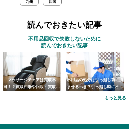
九州
四国
読んでおきたい記事
不用品回収で失敗しないために
読んでおきたい記事
マッサージチェアは買取不
不用品の処分は引っ越し前に済
可！？買取相場や回収・買取の
ませるべき？引っ越し時に不用
おすすめ業者5選も紹介
品処分をするベストタイミング
もっと見る
とは