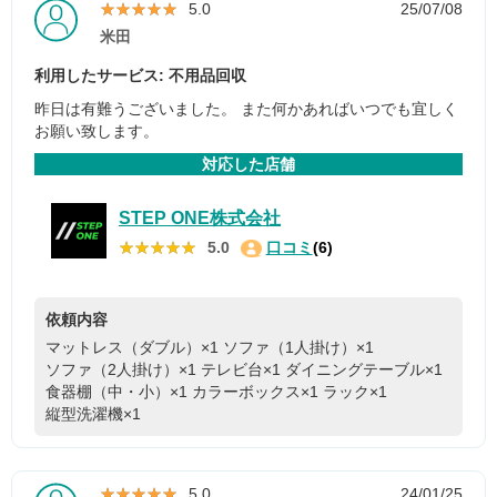
★★★★★
★★★★★
5.0
25/07/08
米田
利用したサービス: 不用品回収
昨日は有難うございました。 また何かあればいつでも宜しく
お願い致します。
対応した店舗
STEP ONE株式会社
★★★★★
★★★★★
5.0
口コミ
(6)
依頼内容
マットレス（ダブル）×1
ソファ（1人掛け）×1
ソファ（2人掛け）×1
テレビ台×1
ダイニングテーブル×1
食器棚（中・小）×1
カラーボックス×1
ラック×1
縦型洗濯機×1
★★★★★
★★★★★
5.0
24/01/25