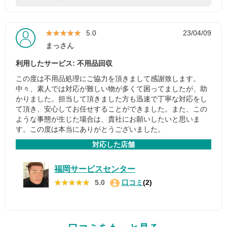
★★★★★
★★★★★
5.0
23/04/09
まっさん
利用したサービス: 不用品回収
この度は不用品処理にご協力を頂きまして感謝致します。
中々、素人では対応が難しい物が多くて困ってましたが、助
かりました。担当して頂きました方も迅速で丁寧な対応をし
て頂き、安心してお任せすることができました。また、この
ような事態が生じた場合は、貴社にお願いしたいと思いま
す。この度は本当にありがとうございました。
対応した店舗
福岡サービスセンター
★★★★★
★★★★★
5.0
口コミ
(2)