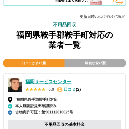
更新日時:
2024年04月26日
不用品回収
福岡県鞍手郡鞍手町対応の
業者一覧
口コミが多い順
料金が安い順
福岡サービスセンター
★★★★★
★★★★★
5.0
口コミ
(2)
福岡県鞍手郡鞍手町対応
本人確認証提出確認済み
古物商許可証：
第901112010025号
不用品回収の基本料金