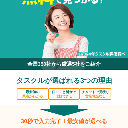
全国350社から厳選5社をご紹介
タスクルが選ばれる3つの理由
最安値の
口コミと料金で
チャットで見積り
業者がわかる
比較できる
営業電話なし
30秒で入力完了！最安値が選べる