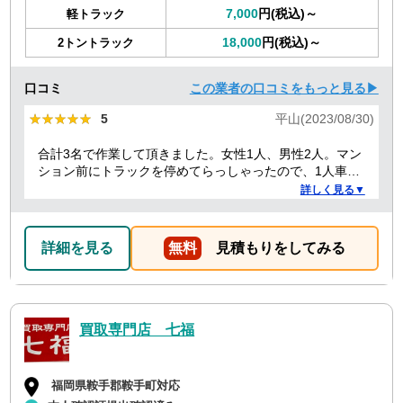
7,000
円(税込)～
軽トラック
18,000
円(税込)～
2トントラック
口コミ
この業者の口コミをもっと見る▶
★★★★★
★★★★★
5
平山(2023/08/30)
合計3名で作業して頂きました。女性1人、男性2人。マン
ション前にトラックを停めてらっしゃったので、1人車内
で待機する必要があったからか、女性の方は最初と最後
詳しく見る▼
のお会計の時だけでした。男性2人もテキパキ作業してい
ただき、最初は1時間くらいかかると言われてましたが、
30分かかったかな？っていうぐらい早かったです！ 部屋
詳細を見る
無料
見積もりをしてみる
もスッキリしたし、助かりました。
買取専門店 七福
福岡県鞍手郡鞍手町対応