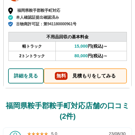
福岡県鞍手郡鞍手町対応
本人確認証提出確認済み
古物商許可証：
第941180000961号
不用品回収の基本料金
15,000
円(税込)～
軽トラック
80,000
円(税込)～
2トントラック
詳細を見る
無料
見積もりをしてみる
福岡県鞍手郡鞍手町対応店舗の口コミ
(2件)
★★★★★
★★★★★
5.0
23/08/30