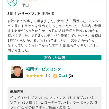
平山
利用したサービス: 不用品回収
合計3名で作業して頂きました。女性1人、男性2人。マンシ
ョン前にトラックを停めてらっしゃったので、1人車内で待機
する必要があったからか、女性の方は最初と最後のお会計の
時だけでした。男性2人もテキパキ作業していただき、最初は
1時間くらいかかると言われてましたが、30分かかったか
な？っていうぐらい早かったです！ 部屋もスッキリしたし、
助かりました。
対応した店舗
福岡サービスセンター
★★★★★
★★★★★
5.0
口コミ
(2)
依頼内容
ベッド（セミダブル）×1
マットレス（セミダブル）×1
ソファ（2人掛け）×1
ローテーブル×1
カラーボックス×3
ラック×1
その他スポーツ用品・楽器×1