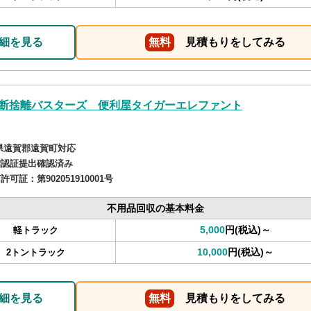
細を見る
無料
見積もりをしてみる
断捨離バスターズ 便利屋タイガーエレファント
県遠賀郡遠賀町対応
確認証提出確認済み
商許可証：
第902051910001号
不用品回収の基本料金
5,000
円(税込)～
軽トラック
10,000
円(税込)～
2トントラック
細を見る
無料
見積もりをしてみる