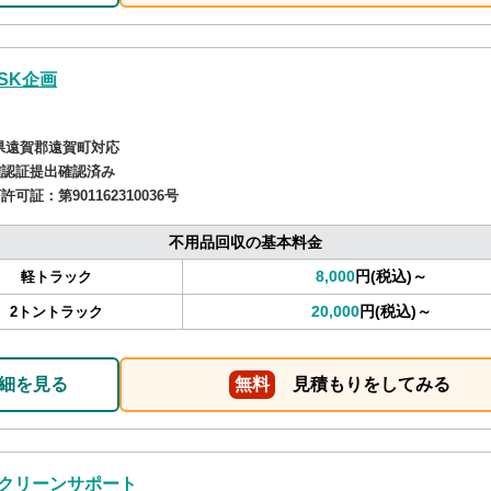
SK企画
県遠賀郡遠賀町対応
確認証提出確認済み
商許可証：
第901162310036号
不用品回収の基本料金
8,000
円(税込)～
軽トラック
20,000
円(税込)～
2トントラック
細を見る
無料
見積もりをしてみる
クリーンサポート