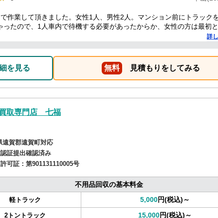
名で作業して頂きました。女性1人、男性2人。マンション前にトラック
ゃったので、1人車内で待機する必要があったからか、女性の方は最初
の時だけでした。男性2人もテキパキ作業していただき、最初は1時間く
詳
言われてましたが、30分かかったかな？っていうぐらい早かったです！
リしたし、助かりました。
細を見る
無料
見積もりをしてみる
買取専門店 七福
県遠賀郡遠賀町対応
確認証提出確認済み
商許可証：
第901131110005号
不用品回収の基本料金
5,000
円(税込)～
軽トラック
15,000
円(税込)～
2トントラック