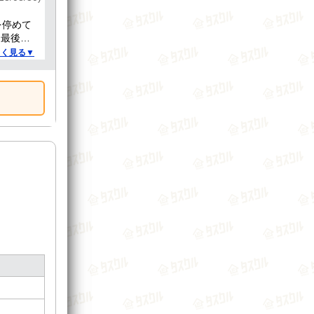
を停めて
と最後の
らいか
しく見る▼
 部屋も