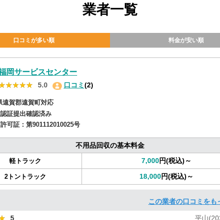
業者一覧
口コミが多い順
料金が安い順
福岡サービスセンター
★★★★★
★★★★★
5.0
口コミ
(2)
県遠賀郡遠賀町対応
確認証提出確認済み
商許可証：
第901112010025号
不用品回収の基本料金
7,000
円(税込)～
軽トラック
18,000
円(税込)～
2トントラック
この業者の口コミをも
★
★
5
平山(202