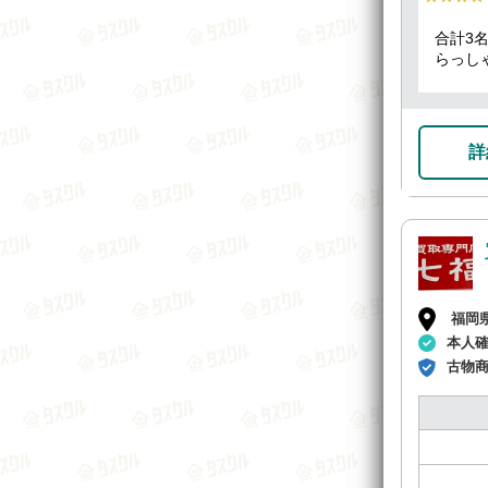
合計3
らっし
お会計
かると
スッキ
詳
福岡
本人
古物