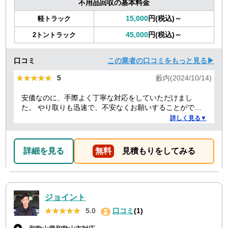
不用品回収の基本料金
15,000
円(税込)～
軽トラック
45,000
円(税込)～
2トントラック
口コミ
この業者の口コミをもっと見る▶
★★★★★
★★★★★
5
藪内(2024/10/14)
安価なのに、手際よく丁寧な対応をしていただけまし
た。 やり取りも迅速で、不安なくお願いすることができ
ました。 ありがとうございました。
詳しく見る▼
詳細を見る
無料
見積もりをしてみる
ジョイント
★★★★★
★★★★★
5.0
口コミ
(1)