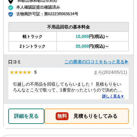
和歌山県和歌山市対応
本人確認証提出確認済み
古物商許可証：
第62223R065634号
不用品回収の基本料金
15,000
円(税込)～
軽トラック
35,000
円(税込)～
2トントラック
口コミ
この業者の口コミをもっと見る▶
★★★★★
★★★★★
5
まろ(2024/05/11)
引越しの不用品を回収してもらいました！ 見積もりをい
ろんなところで取って、1番安かったというので決めたの
ですが、 対応や話し方も、丁寧で優しく、 作業自体も素
詳しく見る▼
早くやってくださってとても良かったです。 また不用品
回収の時は料金しようと思いました！
詳細を見る
無料
見積もりをしてみる