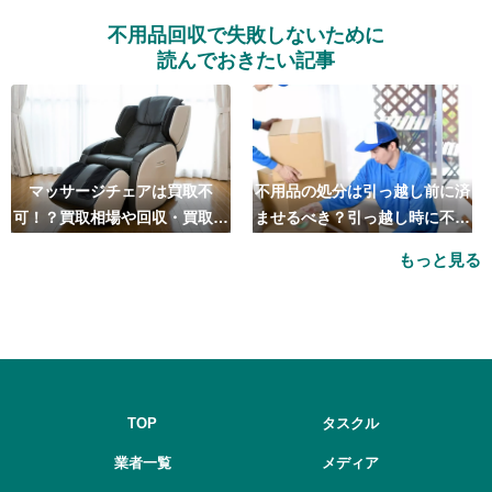
不用品回収で失敗しないために
読んでおきたい記事
マッサージチェアは買取不
不用品の処分は引っ越し前に済
可！？買取相場や回収・買取の
ませるべき？引っ越し時に不用
おすすめ業者5選も紹介
品処分をするベストタイミング
もっと見る
とは
TOP
タスクル
業者一覧
メディア