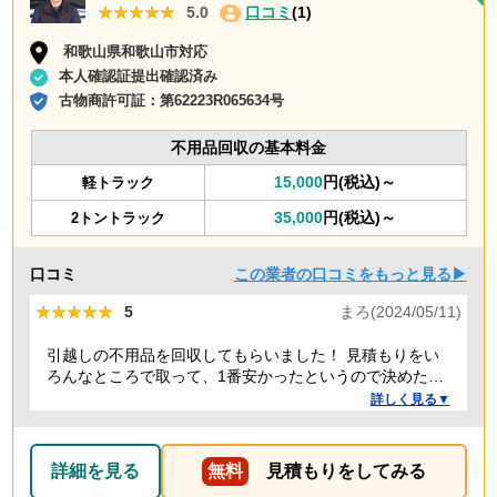
★★★★★
★★★★★
5.0
口コミ
(1)
和歌山県和歌山市対応
本人確認証提出確認済み
古物商許可証：
第62223R065634号
不用品回収の基本料金
15,000
円(税込)～
軽トラック
35,000
円(税込)～
2トントラック
口コミ
この業者の口コミをもっと見る▶
★★★★★
★★★★★
5
まろ(2024/05/11)
引越しの不用品を回収してもらいました！ 見積もりをい
ろんなところで取って、1番安かったというので決めたの
ですが、 対応や話し方も、丁寧で優しく、 作業自体も素
詳しく見る▼
早くやってくださってとても良かったです。 また不用品
回収の時は料金しようと思いました！
詳細を見る
無料
見積もりをしてみる