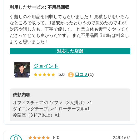
利用したサービス: 不用品回収
引越しの不用品を回収してもらいました！ 見積もりをいろん
なところで取って、1番安かったというので決めたのですが、
対応や話し方も、丁寧で優しく、 作業自体も素早くやってく
ださってとても良かったです。 また不用品回収の時は料金し
ようと思いました！
対応した店舗
ジョイント
★★★★★
★★★★★
5.0
口コミ
(1)
依頼内容
オフィスチェア×1
ソファ（3人掛け）×1
ダイニングテーブル×1
ローテーブル×1
冷蔵庫（3ドア以上）×1
★★★★★
★★★★★
5.0
24/01/07