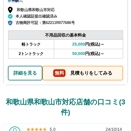
和歌山県和歌山市対応
本人確認証提出確認済み
古物商許可証：
第62211R077686号
不用品回収の基本料金
25,000
円(税込)～
軽トラック
50,000
円(税込)～
2トントラック
詳細を見る
無料
見積もりをしてみる
和歌山県和歌山市対応店舗の口コミ(3
件)
★★★★★
★★★★★
5.0
24/10/14