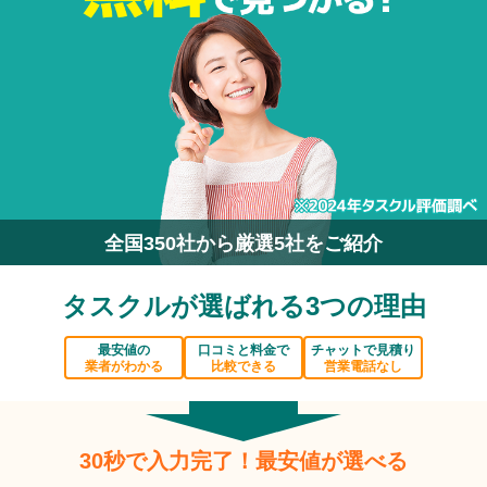
全国350社から厳選5社をご紹介
タスクルが選ばれる3つの理由
最安値の
口コミと料金で
チャットで見積り
業者がわかる
比較できる
営業電話なし
30秒で入力完了！最安値が選べる