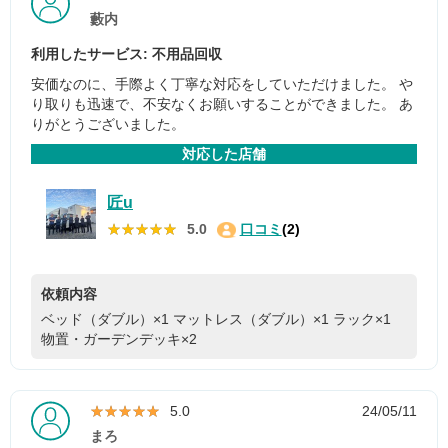
藪内
利用したサービス: 不用品回収
安価なのに、手際よく丁寧な対応をしていただけました。 や
り取りも迅速で、不安なくお願いすることができました。 あ
りがとうございました。
対応した店舗
匠u
★★★★★
★★★★★
5.0
口コミ
(2)
依頼内容
ベッド（ダブル）×1
マットレス（ダブル）×1
ラック×1
物置・ガーデンデッキ×2
★★★★★
★★★★★
5.0
24/05/11
まろ