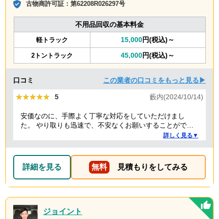
古物商許可証：
第62208R026297号
不用品回収の基本料金
15,000
円(税込)～
軽トラック
45,000
円(税込)～
2トントラック
口コミ
この業者の口コミをもっと見る▶
★★★★★
★★★★★
5
藪内(2024/10/14)
安価なのに、手際よく丁寧な対応をしていただけまし
た。 やり取りも迅速で、不安なくお願いすることができ
ました。 ありがとうございました。
詳しく見る▼
詳細を見る
無料
見積もりをしてみる
ジョイント