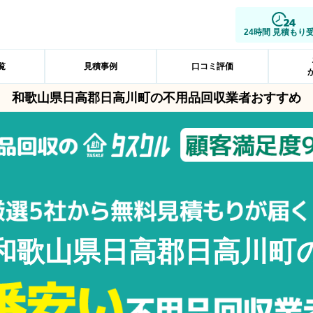
24時間 見積もり
覧
見積事例
口コミ評価
和歌山県日高郡日高川町の不用品回収業者おすすめ
和歌山県日高郡日高川町