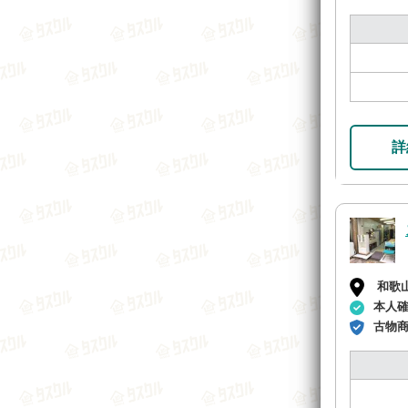
詳
和歌
本人
古物