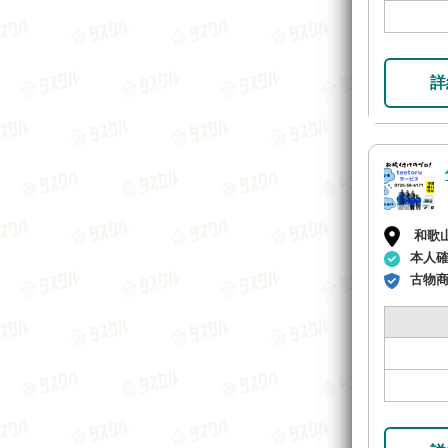
詳
和歌
本人
古物