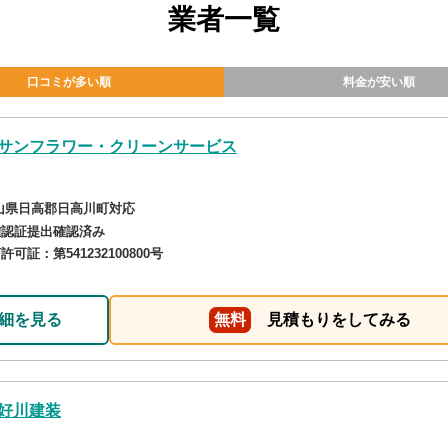
業者一覧
口コミが多い順
料金が安い順
サンフラワー・クリーンサービス
山県日高郡日高川町対応
確認証提出確認済み
商許可証：
第541232100800号
細を見る
無料
見積もりをしてみる
好川建装