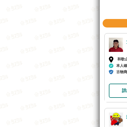
和歌
本人
古物
詳