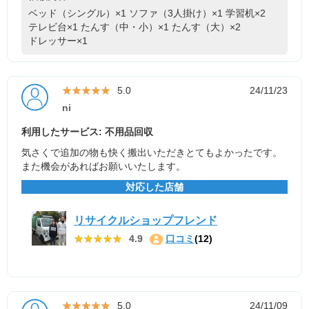
ベッド（シングル）×1
ソファ（3人掛け）×1
学習机×2
テレビ台×1
たんす（中・小）×1
たんす（大）×2
ドレッサー×1
★★★★★
★★★★★
5.0
24/11/23
ni
利用したサービス: 不用品回収
気さくで追加の物も快く搬出いただきとてもよかったです。
また機会があればお願いいたします。
対応した店舗
リサイクルショップフレンド
★★★★★
★★★★★
4.9
口コミ
(12)
★★★★★
★★★★★
5.0
24/11/09