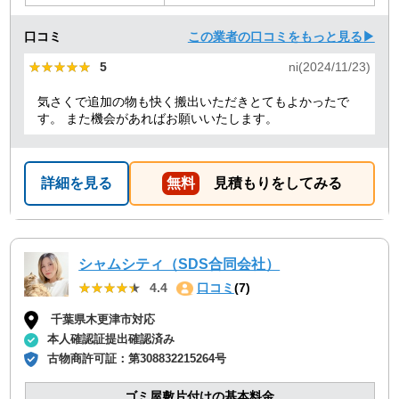
口コミ
この業者の口コミをもっと見る▶
★★★★★
★★★★★
5
ni(2024/11/23)
気さくで追加の物も快く搬出いただきとてもよかったで
す。 また機会があればお願いいたします。
詳細を見る
無料
見積もりをしてみる
シャムシティ（SDS合同会社）
★★★★★
★★★★★
4.4
口コミ
(7)
千葉県木更津市対応
本人確認証提出確認済み
古物商許可証：
第308832215264号
ゴミ屋敷片付けの基本料金