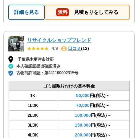
詳細を見る
無料
見積もりをしてみる
リサイクルショップフレンド
★★★★★
★★★★★
4.9
口コミ
(12)
千葉県木更津市対応
本人確認証提出確認済み
古物商許可証：
第441100002315号
ゴミ屋敷片付けの基本料金
50,000
円(税込)～
1K
70,000
円(税込)～
1LDK
100,000
円(税込)～
2LDK
150,000
円(税込)～
3LDK
200,000
円(税込)～
4LDK