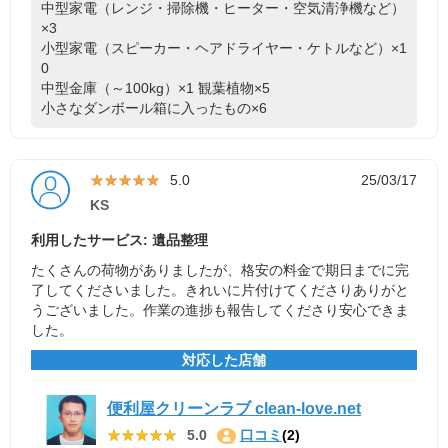
中型家電（レンジ・掃除機・ヒーター・空気清浄機など）
×3
小型家電（スピーカー・ヘアドライヤー・ケトルなど）×1
0
中型金庫（～100kg）×1
観葉植物×5
小さなダンボール箱に入ったもの×6
★★★★★
★★★★★
5.0
25/03/17
KS
利用したサービス: 遺品整理
たくさんの荷物がありましたが、格安の料金で期日までに完
了してくださいました。きれいに片付けてくださりありがと
うございました。作業の進捗も報告してくださり安心できま
した。
対応した店舗
便利屋クリーンラブ clean-love.net
★★★★★
★★★★★
5.0
口コミ
(2)