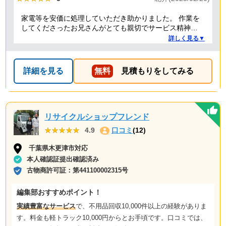
家電等を安価に処理していただき助かりました。 作業を
してくださったお兄さんがとても親切でサービス精神溢
れる方でした！
詳しく見る▼
詳細を見る
無料
見積もりをしてみる
リサイクルショップフレンド
★★★★★
★★★★★
4.9
口コミ
(12)
千葉県木更津市対応
本人確認証提出確認済み
古物商許可証：
第441100002315号
編集部おすすめポイント！
実績豊富なサービス
で、不用品回収10,000件以上の経験がありま
す。料金も軽トラック10,000円からとお手頃です。口コミでは、