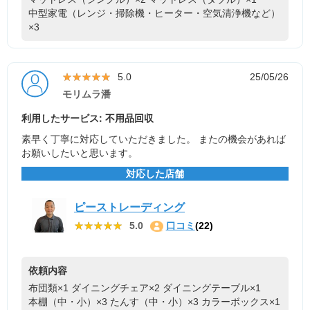
中型家電（レンジ・掃除機・ヒーター・空気清浄機など）
×3
★★★★★
★★★★★
5.0
25/05/26
モリムラ潘
利用したサービス: 不用品回収
素早く丁寧に対応していただきました。 またの機会があれば
お願いしたいと思います。
対応した店舗
ピーストレーディング
★★★★★
★★★★★
5.0
口コミ
(22)
依頼内容
布団類×1
ダイニングチェア×2
ダイニングテーブル×1
本棚（中・小）×3
たんす（中・小）×3
カラーボックス×1