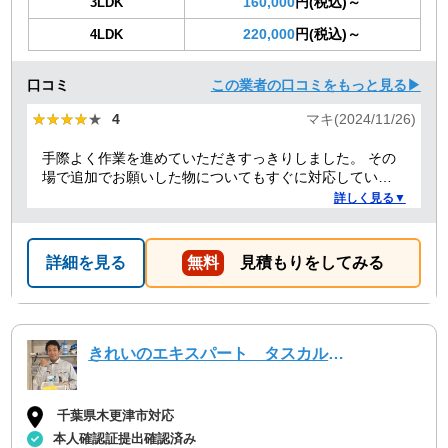
160,000
円(税込)～
3LDK
220,000
円(税込)～
4LDK
口コミ
この業者の口コミをもっと見る▶
★★★★★
★★★★★
4
マキ(2024/11/26)
手際よく作業を進めていただきすっきりしました。 その
場で追加でお願いした物についてもすぐに対応していた
だきました。 来てくれた二人のうちの一人が女性だった
詳しく見る▼
こともよかったです。
詳細を見る
無料
見積もりをしてみる
きれいのエキスパート タスカルハーツ
千葉県木更津市対応
本人確認証提出確認済み