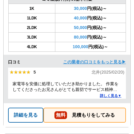
30,000
円(税込)～
1K
40,000
円(税込)～
1LDK
50,000
円(税込)～
2LDK
80,000
円(税込)～
3LDK
100,000
円(税込)～
4LDK
口コミ
この業者の口コミをもっと見る▶
★★★★★
★★★★★
5
北井(2025/02/20)
家電等を安価に処理していただき助かりました。 作業を
してくださったお兄さんがとても親切でサービス精神溢
れる方でした！
詳しく見る▼
詳細を見る
無料
見積もりをしてみる