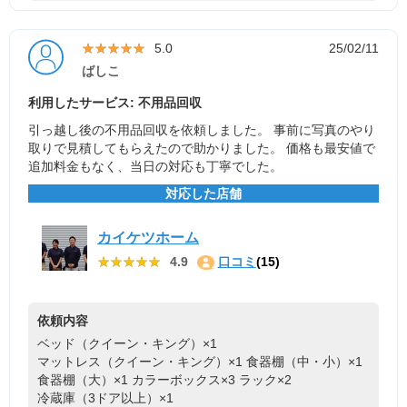
★★★★★
★★★★★
5.0
25/02/11
ばしこ
利用したサービス: 不用品回収
引っ越し後の不用品回収を依頼しました。 事前に写真のやり
取りで見積してもらえたので助かりました。 価格も最安値で
追加料金もなく、当日の対応も丁寧でした。
対応した店舗
カイケツホーム
★★★★★
★★★★★
4.9
口コミ
(15)
依頼内容
ベッド（クイーン・キング）×1
マットレス（クイーン・キング）×1
食器棚（中・小）×1
食器棚（大）×1
カラーボックス×3
ラック×2
冷蔵庫（3ドア以上）×1