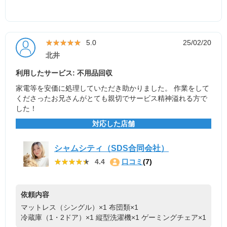
★★★★★
★★★★★
5.0
25/02/20
北井
利用したサービス: 不用品回収
家電等を安価に処理していただき助かりました。 作業をして
くださったお兄さんがとても親切でサービス精神溢れる方で
した！
対応した店舗
シャムシティ（SDS合同会社）
★★★★★
★★★★★
4.4
口コミ
(7)
依頼内容
マットレス（シングル）×1
布団類×1
冷蔵庫（1・2ドア）×1
縦型洗濯機×1
ゲーミングチェア×1