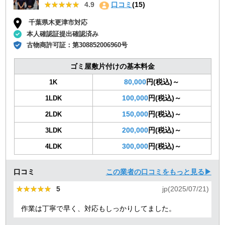
★★★★★
★★★★★
4.9
口コミ
(15)
千葉県木更津市対応
本人確認証提出確認済み
古物商許可証：
第308852006960号
ゴミ屋敷片付けの基本料金
80,000
円(税込)～
1K
100,000
円(税込)～
1LDK
150,000
円(税込)～
2LDK
200,000
円(税込)～
3LDK
300,000
円(税込)～
4LDK
口コミ
この業者の口コミをもっと見る▶
★★★★★
★★★★★
5
jp(2025/07/21)
作業は丁寧で早く、対応もしっかりしてました。