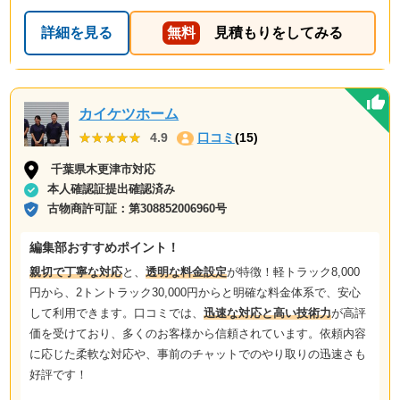
詳細を見る
無料
見積もりをしてみる
カイケツホーム
★★★★★
★★★★★
4.9
口コミ
(15)
千葉県木更津市対応
本人確認証提出確認済み
古物商許可証：
第308852006960号
編集部おすすめポイント！
親切で丁寧な対応
と、
透明な料金設定
が特徴！軽トラック8,000
円から、2トントラック30,000円からと明確な料金体系で、安心
して利用できます。口コミでは、
迅速な対応と高い技術力
が高評
価を受けており、多くのお客様から信頼されています。依頼内容
に応じた柔軟な対応や、事前のチャットでのやり取りの迅速さも
好評です！