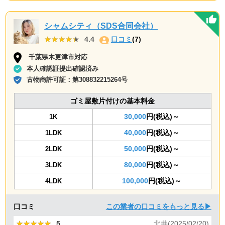
シャムシティ（SDS合同会社）
★★★★★
★★★★★
4.4
口コミ
(7)
千葉県木更津市対応
本人確認証提出確認済み
古物商許可証：
第308832215264号
ゴミ屋敷片付けの基本料金
30,000
円(税込)～
1K
40,000
円(税込)～
1LDK
50,000
円(税込)～
2LDK
80,000
円(税込)～
3LDK
100,000
円(税込)～
4LDK
口コミ
この業者の口コミをもっと見る▶
★★★★★
★★★★★
5
北井(2025/02/20)