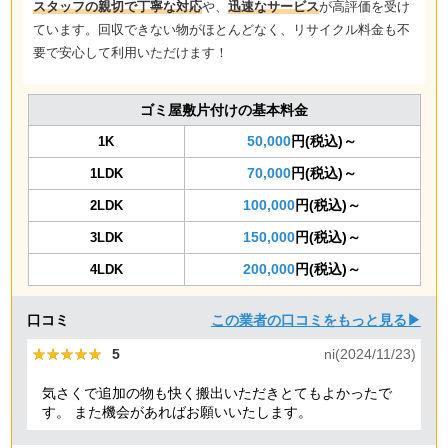
スタッフの親切で丁寧な対応
や、
迅速なサービス
が高評価を受け
ています。回収できない物がほとんどなく、リサイクル料金も不
要で安心して利用いただけます！
ゴミ屋敷片付けの基本料金
50,000
円(税込)～
1K
70,000
円(税込)～
1LDK
100,000
円(税込)～
2LDK
150,000
円(税込)～
3LDK
200,000
円(税込)～
4LDK
口コミ
この業者の口コミをもっと見る▶
★★★★★
★★★★★
5
ni(2024/11/23)
気さくで追加の物も快く搬出いただきとてもよかったで
す。 また機会があればお願いいたします。