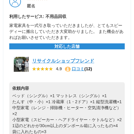
匿名
利用したサービス: 不用品回収
家電家具を一式引き取っていただきましたが、とてもスピー
ディーに搬出していただき大変助かりました。 また機会があ
ればお願いさせていただきます。
対応した店舗
リサイクルショップフレンド
★★★★★
★★★★★
4.9
口コミ
(12)
依頼内容
ベッド（シングル）×1
マットレス（シングル）×1
たんす（中・小）×1
冷蔵庫（1・2ドア）×1
縦型洗濯機×1
中型家電（レンジ・掃除機・ヒーター・空気清浄機など）
×2
小型家電（スピーカー・ヘアドライヤー・ケトルなど）×2
1辺のどれかが30cm以上のダンボール箱に入ったもの×4
袋に入れたもの×3