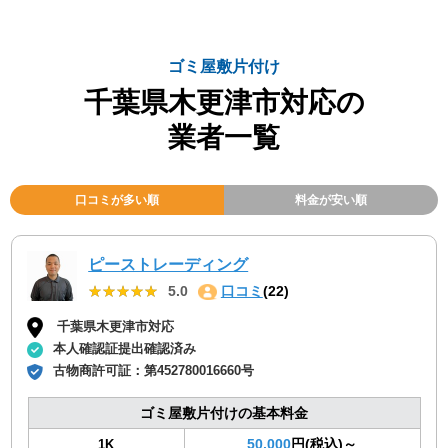
ゴミ屋敷片付け
千葉県木更津市対応の
業者一覧
口コミが多い順
料金が安い順
ピーストレーディング
★★★★★
★★★★★
5.0
口コミ
(22)
千葉県木更津市対応
本人確認証提出確認済み
古物商許可証：
第452780016660号
ゴミ屋敷片付けの基本料金
50,000
円(税込)～
1K