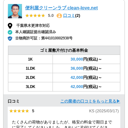
便利屋クリーンラブ clean-love.net
★★★★★
★★★★★
5.0
口コミ
(2)
千葉県木更津市対応
本人確認証提出確認済み
古物商許可証：
第441010002938号
ゴミ屋敷片付けの基本料金
30,000
円(税込)～
1K
36,000
円(税込)～
1LDK
42,000
円(税込)～
2LDK
42,000
円(税込)～
3LDK
口コミ
この業者の口コミをもっと見る▶
★★★★★
★★★★★
5
KS (2025/03/17)
たくさんの荷物がありましたが、格安の料金で期日まで
に完了してくださいました。きれいに片付けてくださり