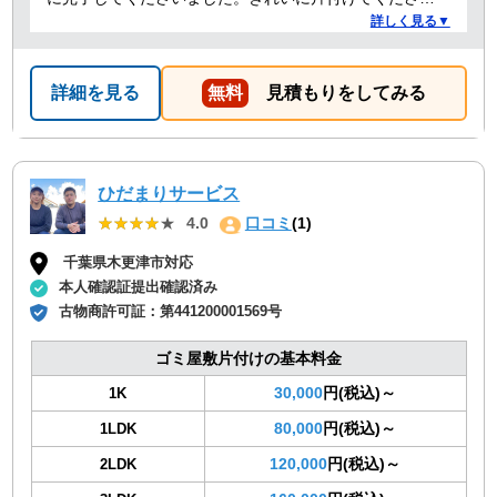
ありがとうございました。作業の進捗も報告してくださ
詳しく見る▼
り安心できました。
詳細を見る
無料
見積もりをしてみる
ひだまりサービス
★★★★★
★★★★★
4.0
口コミ
(1)
千葉県木更津市対応
本人確認証提出確認済み
古物商許可証：
第441200001569号
ゴミ屋敷片付けの基本料金
30,000
円(税込)～
1K
80,000
円(税込)～
1LDK
120,000
円(税込)～
2LDK