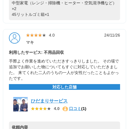
中型家電（レンジ・掃除機・ヒーター・空気清浄機など）
×2
45リットルゴミ箱×1
★★★★★
★★★★★
4.0
24/11/26
マキ
利用したサービス: 不用品回収
手際よく作業を進めていただきすっきりしました。 その場で
追加でお願いした物についてもすぐに対応していただきまし
た。 来てくれた二人のうちの一人が女性だったこともよかっ
たです。
対応した店舗
ひだまりサービス
★★★★★
★★★★★
4.0
口コミ
(1)
依頼内容