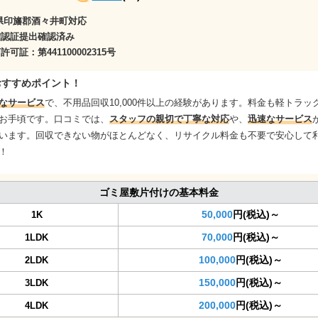
県印旛郡酒々井町対応
確認証提出確認済み
商許可証：
第441100002315号
おすすめポイント！
なサービス
で、不用品回収10,000件以上の経験があります。料金も軽トラック1
お手頃です。口コミでは、
スタッフの親切で丁寧な対応
や、
迅速なサービス
います。回収できない物がほとんどなく、リサイクル料金も不要で安心して
！
ゴミ屋敷片付けの基本料金
50,000
円(税込)～
1K
70,000
円(税込)～
1LDK
100,000
円(税込)～
2LDK
150,000
円(税込)～
3LDK
200,000
円(税込)～
4LDK