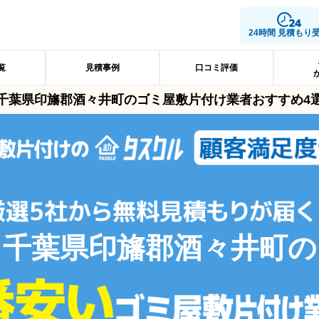
24時間 見積もり
覧
見積事例
口コミ評価
千葉県印旛郡酒々井町のゴミ屋敷片付け業者おすすめ4
千葉県印旛郡酒々井町の