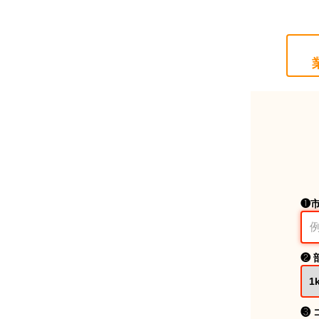
❶
❷ 
❸ 