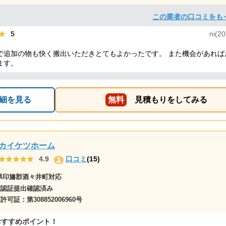
この業者の口コミをも
★
★
5
ni(20
で追加の物も快く搬出いただきとてもよかったです。 また機会があれば
ます。
細を見る
無料
見積もりをしてみる
カイケツホーム
★★★★★
★★★★★
4.9
口コミ
(15)
県印旛郡酒々井町対応
確認証提出確認済み
商許可証：
第308852006960号
おすすめポイント！