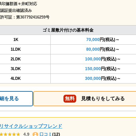
県印旛郡酒々井町対応
確認証提出確認済み
商許可証：
第307792416259号
ゴミ屋敷片付けの基本料金
70,000
円(税込)～
1K
80,000
円(税込)～
1LDK
100,000
円(税込)～
2LDK
150,000
円(税込)～
3LDK
300,000
円(税込)～
4LDK
細を見る
無料
見積もりをしてみる
リサイクルショップフレンド
★★★★★
★★★★★
4.9
口コミ
(12)