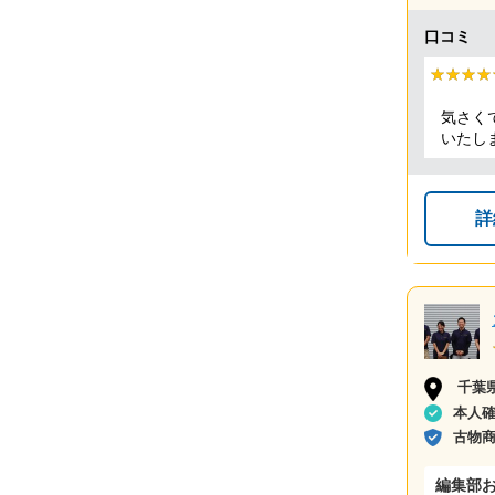
口コミ
★★★★
★★★★
気さく
いたし
詳
千葉
本人
古物
編集部