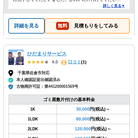
ありがとうございました。作業の進捗も報告してくださ
詳しく見る▼
り安心できました。
詳細を見る
無料
見積もりをしてみる
ひだまりサービス
★★★★★
★★★★★
4.0
口コミ
(1)
千葉県佐倉市対応
本人確認証提出確認済み
古物商許可証：
第441200001569号
ゴミ屋敷片付けの基本料金
30,000
円(税込)～
1K
80,000
円(税込)～
1LDK
120,000
円(税込)～
2LDK