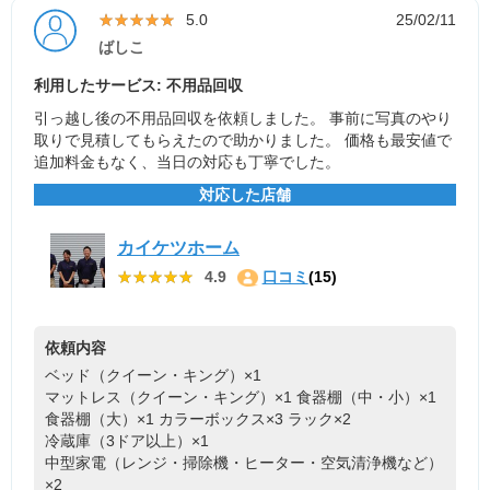
★★★★★
★★★★★
5.0
25/02/11
ばしこ
利用したサービス: 不用品回収
引っ越し後の不用品回収を依頼しました。 事前に写真のやり
取りで見積してもらえたので助かりました。 価格も最安値で
追加料金もなく、当日の対応も丁寧でした。
対応した店舗
カイケツホーム
★★★★★
★★★★★
4.9
口コミ
(15)
依頼内容
ベッド（クイーン・キング）×1
マットレス（クイーン・キング）×1
食器棚（中・小）×1
食器棚（大）×1
カラーボックス×3
ラック×2
冷蔵庫（3ドア以上）×1
中型家電（レンジ・掃除機・ヒーター・空気清浄機など）
×2