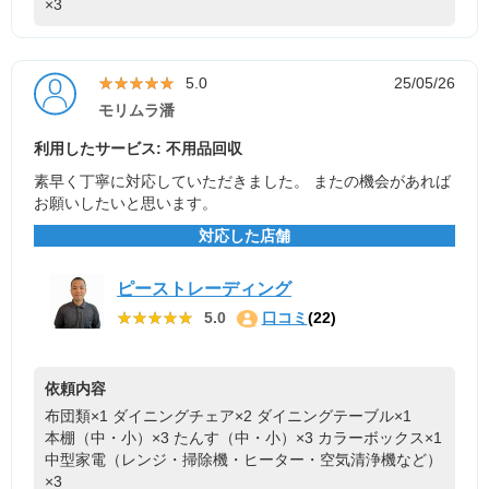
×3
★★★★★
★★★★★
5.0
25/05/26
モリムラ潘
利用したサービス: 不用品回収
素早く丁寧に対応していただきました。 またの機会があれば
お願いしたいと思います。
対応した店舗
ピーストレーディング
★★★★★
★★★★★
5.0
口コミ
(22)
依頼内容
布団類×1
ダイニングチェア×2
ダイニングテーブル×1
本棚（中・小）×3
たんす（中・小）×3
カラーボックス×1
中型家電（レンジ・掃除機・ヒーター・空気清浄機など）
×3