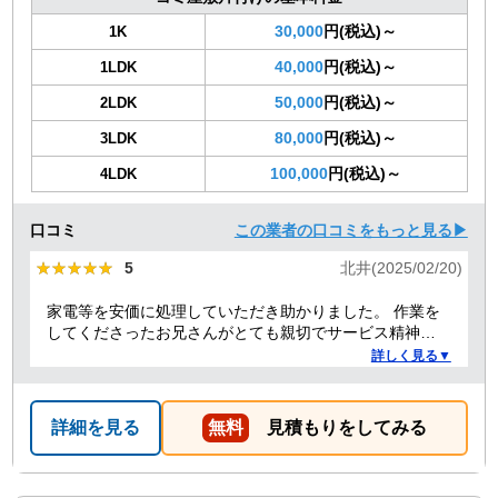
30,000
円(税込)～
1K
40,000
円(税込)～
1LDK
50,000
円(税込)～
2LDK
80,000
円(税込)～
3LDK
100,000
円(税込)～
4LDK
口コミ
この業者の口コミをもっと見る▶
★★★★★
★★★★★
5
北井(2025/02/20)
家電等を安価に処理していただき助かりました。 作業を
してくださったお兄さんがとても親切でサービス精神溢
れる方でした！
詳しく見る▼
詳細を見る
無料
見積もりをしてみる