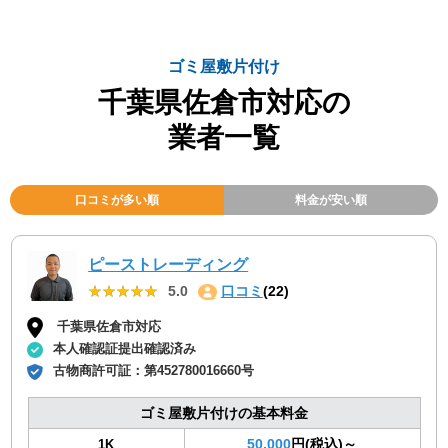
ゴミ屋敷片付け
千葉県佐倉市対応の
業者一覧
口コミが多い順
料金が安い順
ピーストレーディング
★★★★★
★★★★★
5.0
口コミ
(22)
千葉県佐倉市対応
本人確認証提出確認済み
古物商許可証：
第452780016660号
ゴミ屋敷片付けの基本料金
50,000
円(税込)～
1K