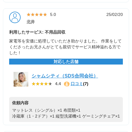
★★★★★
★★★★★
5.0
25/02/20
北井
利用したサービス: 不用品回収
家電等を安価に処理していただき助かりました。 作業をして
くださったお兄さんがとても親切でサービス精神溢れる方で
した！
対応した店舗
シャムシティ（SDS合同会社）
★★★★★
★★★★★
4.4
口コミ
(7)
依頼内容
マットレス（シングル）×1
布団類×1
冷蔵庫（1・2ドア）×1
縦型洗濯機×1
ゲーミングチェア×1