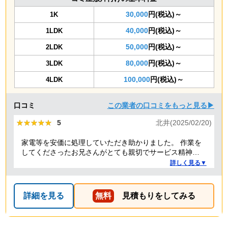
30,000
円(税込)～
1K
40,000
円(税込)～
1LDK
50,000
円(税込)～
2LDK
80,000
円(税込)～
3LDK
100,000
円(税込)～
4LDK
口コミ
この業者の口コミをもっと見る▶
★★★★★
★★★★★
5
北井(2025/02/20)
家電等を安価に処理していただき助かりました。 作業を
してくださったお兄さんがとても親切でサービス精神溢
れる方でした！
詳しく見る▼
詳細を見る
無料
見積もりをしてみる