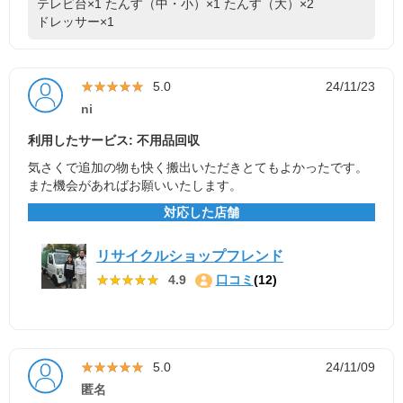
テレビ台×1
たんす（中・小）×1
たんす（大）×2
ドレッサー×1
★★★★★
★★★★★
5.0
24/11/23
ni
利用したサービス: 不用品回収
気さくで追加の物も快く搬出いただきとてもよかったです。
また機会があればお願いいたします。
対応した店舗
リサイクルショップフレンド
★★★★★
★★★★★
4.9
口コミ
(12)
★★★★★
★★★★★
5.0
24/11/09
匿名