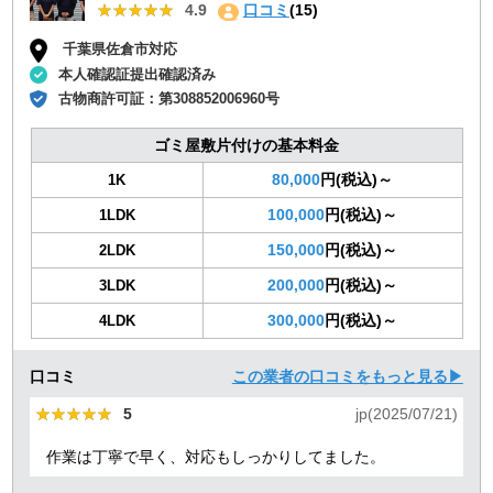
★★★★★
★★★★★
4.9
口コミ
(15)
千葉県佐倉市対応
本人確認証提出確認済み
古物商許可証：
第308852006960号
ゴミ屋敷片付けの基本料金
80,000
円(税込)～
1K
100,000
円(税込)～
1LDK
150,000
円(税込)～
2LDK
200,000
円(税込)～
3LDK
300,000
円(税込)～
4LDK
口コミ
この業者の口コミをもっと見る▶
★★★★★
★★★★★
5
jp(2025/07/21)
作業は丁寧で早く、対応もしっかりしてました。