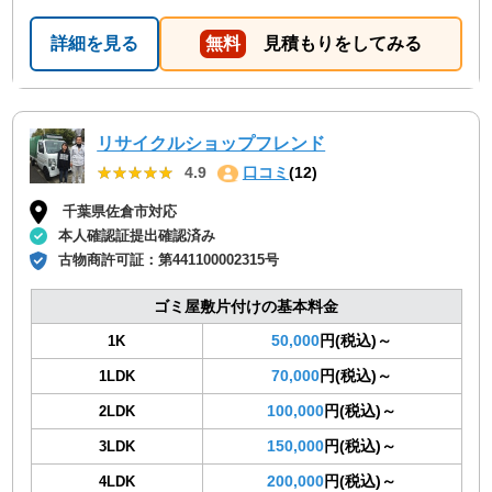
詳細を見る
無料
見積もりをしてみる
リサイクルショップフレンド
★★★★★
★★★★★
4.9
口コミ
(12)
千葉県佐倉市対応
本人確認証提出確認済み
古物商許可証：
第441100002315号
ゴミ屋敷片付けの基本料金
50,000
円(税込)～
1K
70,000
円(税込)～
1LDK
100,000
円(税込)～
2LDK
150,000
円(税込)～
3LDK
200,000
円(税込)～
4LDK