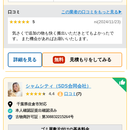
口コミ
この業者の口コミをもっと見る▶
★★★★★
★★★★★
5
ni(2024/11/23)
気さくで追加の物も快く搬出いただきとてもよかったで
す。 また機会があればお願いいたします。
詳細を見る
無料
見積もりをしてみる
シャムシティ（SDS合同会社）
★★★★★
★★★★★
4.4
口コミ
(7)
千葉県佐倉市対応
本人確認証提出確認済み
古物商許可証：
第308832215264号
ゴミ屋敷片付けの基本料金