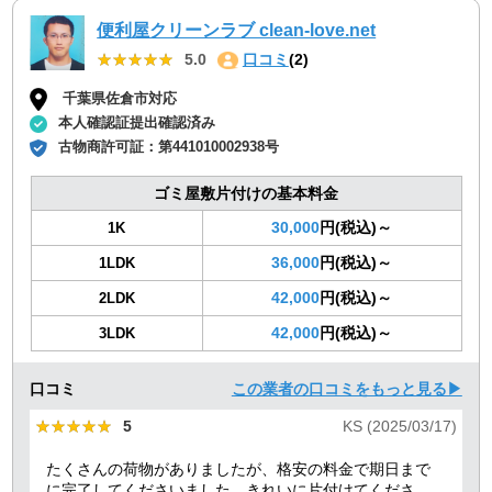
便利屋クリーンラブ clean-love.net
★★★★★
★★★★★
5.0
口コミ
(2)
千葉県佐倉市対応
本人確認証提出確認済み
古物商許可証：
第441010002938号
ゴミ屋敷片付けの基本料金
30,000
円(税込)～
1K
36,000
円(税込)～
1LDK
42,000
円(税込)～
2LDK
42,000
円(税込)～
3LDK
口コミ
この業者の口コミをもっと見る▶
★★★★★
★★★★★
5
KS (2025/03/17)
たくさんの荷物がありましたが、格安の料金で期日まで
に完了してくださいました。きれいに片付けてくださり