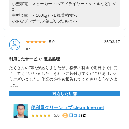
小型家電（スピーカー・ヘアドライヤー・ケトルなど）×1
0
中型金庫（～100kg）×1
観葉植物×5
小さなダンボール箱に入ったもの×6
★★★★★
★★★★★
5.0
25/03/17
KS
利用したサービス: 遺品整理
たくさんの荷物がありましたが、格安の料金で期日までに完
了してくださいました。きれいに片付けてくださりありがと
うございました。作業の進捗も報告してくださり安心できま
した。
対応した店舗
便利屋クリーンラブ clean-love.net
★★★★★
★★★★★
5.0
口コミ
(2)