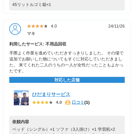
45リットルゴミ箱×1
★★★★★
★★★★★
4.0
24/11/26
マキ
利用したサービス: 不用品回収
手際よく作業を進めていただきすっきりしました。 その場で
追加でお願いした物についてもすぐに対応していただきまし
た。 来てくれた二人のうちの一人が女性だったこともよかっ
たです。
対応した店舗
ひだまりサービス
★★★★★
★★★★★
4.0
口コミ
(1)
依頼内容
ベッド（シングル）×1
ソファ（3人掛け）×1
学習机×2