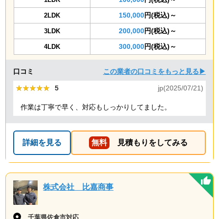
150,000
円(税込)～
2LDK
200,000
円(税込)～
3LDK
300,000
円(税込)～
4LDK
口コミ
この業者の口コミをもっと見る▶
★★★★★
★★★★★
5
jp(2025/07/21)
作業は丁寧で早く、対応もしっかりしてました。
詳細を見る
無料
見積もりをしてみる
株式会社 比嘉商事
千葉県佐倉市対応