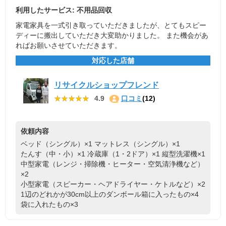
利用したサービス: 不用品回収
家電家具を一式引き取っていただきましたが、とてもスピー
ディーに搬出していただき大変助かりました。 また機会があ
ればお願いさせていただきます。
対応した店舗
リサイクルショップフレンド
★★★★★
★★★★★
4.9
口コミ
(12)
依頼内容
ベッド（シングル）×1
マットレス（シングル）×1
たんす（中・小）×1
冷蔵庫（1・2ドア）×1
縦型洗濯機×1
中型家電（レンジ・掃除機・ヒーター・空気清浄機など）
×2
小型家電（スピーカー・ヘアドライヤー・ケトルなど）×2
1辺のどれかが30cm以上のダンボール箱に入ったもの×4
袋に入れたもの×3