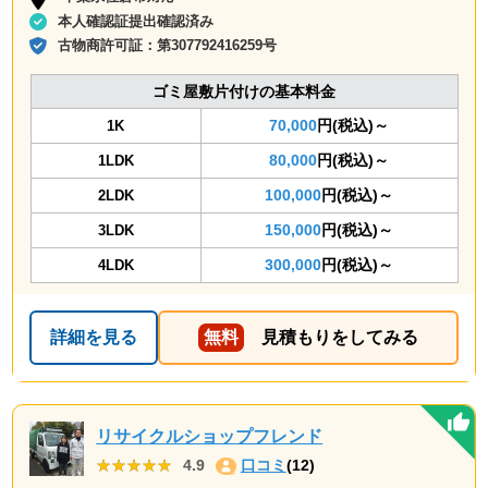
本人確認証提出確認済み
古物商許可証：
第307792416259号
ゴミ屋敷片付けの基本料金
70,000
円(税込)～
1K
80,000
円(税込)～
1LDK
100,000
円(税込)～
2LDK
150,000
円(税込)～
3LDK
300,000
円(税込)～
4LDK
詳細を見る
無料
見積もりをしてみる
リサイクルショップフレンド
★★★★★
★★★★★
4.9
口コミ
(12)