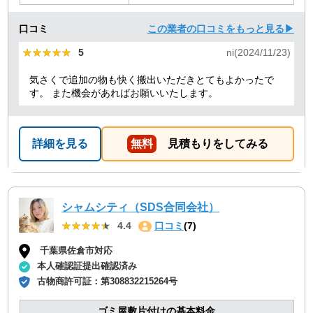
口コミ
この業者の口コミをもっと見る▶
★★★★★
★★★★★
5
ni(2024/11/23)
気さくで追加の物も快く搬出いただきとてもよかったで
す。 また機会があればお願いいたします。
詳細を見る
無料
見積もりをしてみる
シャムシティ（SDS合同会社）
★★★★★
★★★★★
4.4
口コミ
(7)
千葉県佐倉市対応
本人確認証提出確認済み
古物商許可証：
第308832215264号
ゴミ屋敷片付けの基本料金