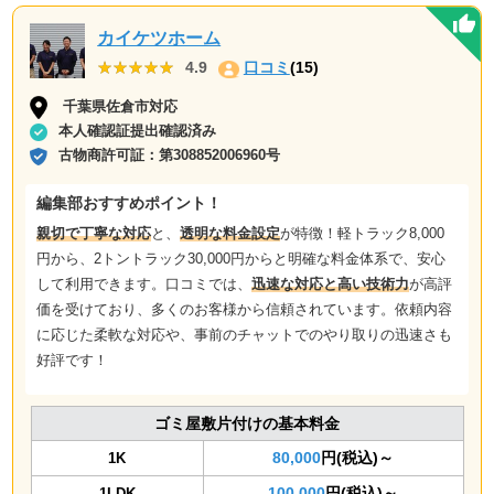
カイケツホーム
★★★★★
★★★★★
4.9
口コミ
(15)
千葉県佐倉市対応
本人確認証提出確認済み
古物商許可証：
第308852006960号
編集部おすすめポイント！
親切で丁寧な対応
と、
透明な料金設定
が特徴！軽トラック8,000
円から、2トントラック30,000円からと明確な料金体系で、安心
して利用できます。口コミでは、
迅速な対応と高い技術力
が高評
価を受けており、多くのお客様から信頼されています。依頼内容
に応じた柔軟な対応や、事前のチャットでのやり取りの迅速さも
好評です！
ゴミ屋敷片付けの基本料金
80,000
円(税込)～
1K
100,000
円(税込)～
1LDK