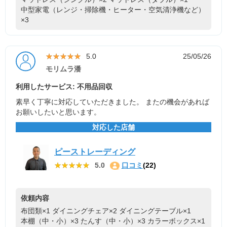
中型家電（レンジ・掃除機・ヒーター・空気清浄機など）
×3
★★★★★
★★★★★
5.0
25/05/26
モリムラ潘
利用したサービス: 不用品回収
素早く丁寧に対応していただきました。 またの機会があれば
お願いしたいと思います。
対応した店舗
ピーストレーディング
★★★★★
★★★★★
5.0
口コミ
(22)
依頼内容
布団類×1
ダイニングチェア×2
ダイニングテーブル×1
本棚（中・小）×3
たんす（中・小）×3
カラーボックス×1