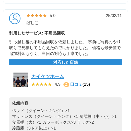
★★★★★
★★★★★
5.0
25/02/11
ばしこ
利用したサービス: 不用品回収
引っ越し後の不用品回収を依頼しました。 事前に写真のやり
取りで見積してもらえたので助かりました。 価格も最安値で
追加料金もなく、当日の対応も丁寧でした。
対応した店舗
カイケツホーム
★★★★★
★★★★★
4.9
口コミ
(15)
依頼内容
ベッド（クイーン・キング）×1
マットレス（クイーン・キング）×1
食器棚（中・小）×1
食器棚（大）×1
カラーボックス×3
ラック×2
冷蔵庫（3ドア以上）×1