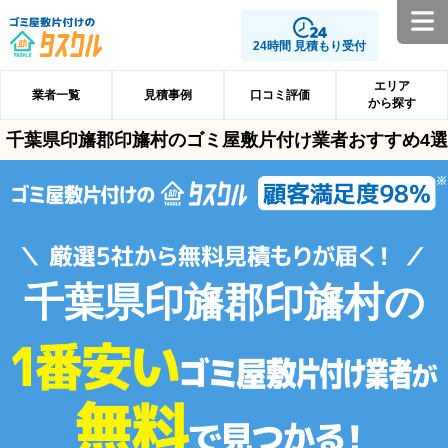
24時間 見積もり受付
エリア
業者一覧
見積事例
口コミ評価
から探す
千葉県印旛郡印旛村のゴミ屋敷片付け業者おすすめ4選
千葉県印旛郡印旛村の