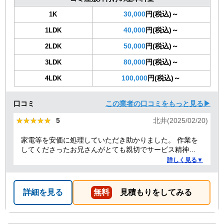
30,000
円(税込)～
1K
40,000
円(税込)～
1LDK
50,000
円(税込)～
2LDK
80,000
円(税込)～
3LDK
100,000
円(税込)～
4LDK
口コミ
この業者の口コミをもっと見る▶
★★★★★
★★★★★
5
北井(2025/02/20)
家電等を安価に処理していただき助かりました。 作業を
してくださったお兄さんがとても親切でサービス精神溢
れる方でした！
詳しく見る▼
詳細を見る
無料
見積もりをしてみる