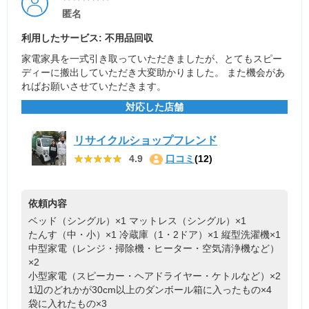
匿名
利用したサービス: 不用品回収
家電家具を一式引き取っていただきましたが、とてもスピー
ディーに搬出していただき大変助かりました。 また機会があ
ればお願いさせていただきます。
対応した店舗
リサイクルショップフレンド
★★★★★
★★★★★
4.9
口コミ
(12)
依頼内容
ベッド（シングル）×1
マットレス（シングル）×1
たんす（中・小）×1
冷蔵庫（1・2ドア）×1
縦型洗濯機×1
中型家電（レンジ・掃除機・ヒーター・空気清浄機など）
×2
小型家電（スピーカー・ヘアドライヤー・ケトルなど）×2
1辺のどれかが30cm以上のダンボール箱に入ったもの×4
袋に入れたもの×3