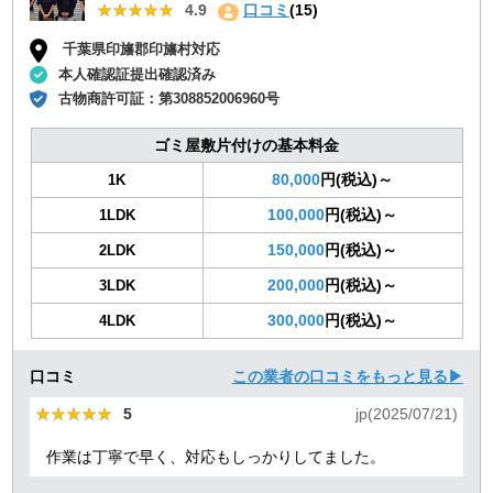
★★★★★
★★★★★
4.9
口コミ
(15)
千葉県印旛郡印旛村対応
本人確認証提出確認済み
古物商許可証：
第308852006960号
ゴミ屋敷片付けの基本料金
80,000
円(税込)～
1K
100,000
円(税込)～
1LDK
150,000
円(税込)～
2LDK
200,000
円(税込)～
3LDK
300,000
円(税込)～
4LDK
口コミ
この業者の口コミをもっと見る▶
★★★★★
★★★★★
5
jp(2025/07/21)
作業は丁寧で早く、対応もしっかりしてました。