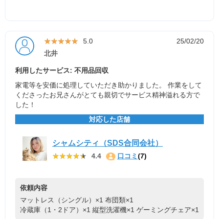
★★★★★
★★★★★
5.0
25/02/20
北井
利用したサービス: 不用品回収
家電等を安価に処理していただき助かりました。 作業をして
くださったお兄さんがとても親切でサービス精神溢れる方で
した！
対応した店舗
シャムシティ（SDS合同会社）
★★★★★
★★★★★
4.4
口コミ
(7)
依頼内容
マットレス（シングル）×1
布団類×1
冷蔵庫（1・2ドア）×1
縦型洗濯機×1
ゲーミングチェア×1