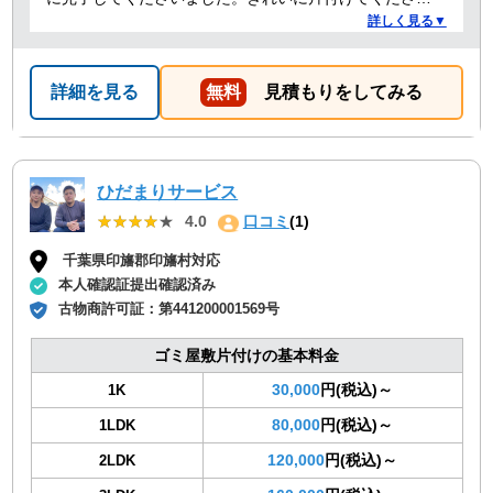
ありがとうございました。作業の進捗も報告してくださ
詳しく見る▼
り安心できました。
詳細を見る
無料
見積もりをしてみる
ひだまりサービス
★★★★★
★★★★★
4.0
口コミ
(1)
千葉県印旛郡印旛村対応
本人確認証提出確認済み
古物商許可証：
第441200001569号
ゴミ屋敷片付けの基本料金
30,000
円(税込)～
1K
80,000
円(税込)～
1LDK
120,000
円(税込)～
2LDK