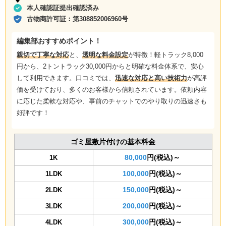
本人確認証提出確認済み
古物商許可証：
第308852006960号
編集部おすすめポイント！
親切で丁寧な対応
と、
透明な料金設定
が特徴！軽トラック8,000
円から、2トントラック30,000円からと明確な料金体系で、安心
して利用できます。口コミでは、
迅速な対応と高い技術力
が高評
価を受けており、多くのお客様から信頼されています。依頼内容
に応じた柔軟な対応や、事前のチャットでのやり取りの迅速さも
好評です！
ゴミ屋敷片付けの基本料金
80,000
円(税込)～
1K
100,000
円(税込)～
1LDK
150,000
円(税込)～
2LDK
200,000
円(税込)～
3LDK
300,000
円(税込)～
4LDK