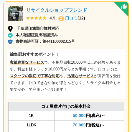
リサイクルショップフレンド
★★★★★
★★★★★
4.9
口コミ
(12)
千葉県印旛郡印旛村対応
本人確認証提出確認済み
古物商許可証：
第441100002315号
編集部おすすめポイント！
実績豊富なサービス
で、不用品回収10,000件以上の経験がありま
す。料金も軽トラック10,000円からとお手頃です。口コミでは、
スタッフの親切で丁寧な対応
や、
迅速なサービス
が高評価を受け
ています。回収できない物がほとんどなく、リサイクル料金も不
要で安心して利用いただけます！
ゴミ屋敷片付けの基本料金
50,000
円(税込)～
1K
70,000
円(税込)～
1LDK