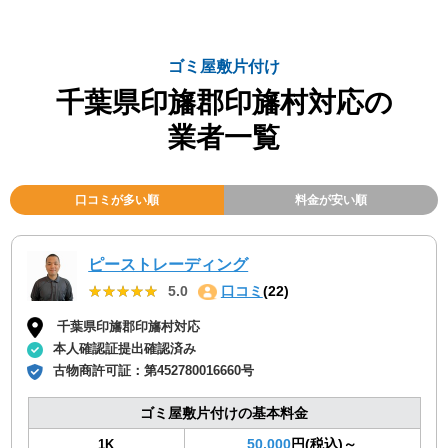
ゴミ屋敷片付け
千葉県印旛郡印旛村対応の
業者一覧
口コミが多い順
料金が安い順
ピーストレーディング
★★★★★
★★★★★
5.0
口コミ
(22)
千葉県印旛郡印旛村対応
本人確認証提出確認済み
古物商許可証：
第452780016660号
ゴミ屋敷片付けの基本料金
50,000
円(税込)～
1K