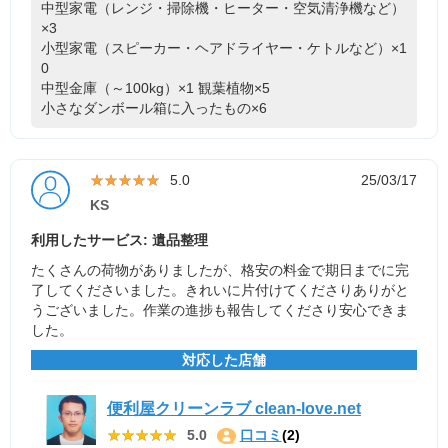
中型家電（レンジ・掃除機・ヒーター・空気清浄機など）
×3
小型家電（スピーカー・ヘアドライヤー・ケトルなど）×1
0
中型金庫（～100kg）×1
観葉植物×5
小さなダンボール箱に入ったもの×6
★★★★★
★★★★★
5.0
25/03/17
KS
利用したサービス: 遺品整理
たくさんの荷物がありましたが、格安の料金で期日までに完
了してくださいました。きれいに片付けてくださりありがと
うございました。作業の進捗も報告してくださり安心できま
した。
対応した店舗
便利屋クリーンラブ clean-love.net
★★★★★
★★★★★
5.0
口コミ
(2)