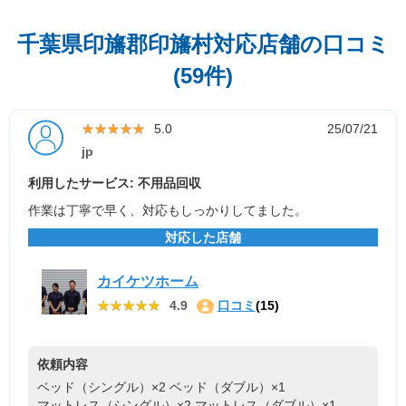
千葉県印旛郡印旛村対応店舗の口コミ
(59件)
★★★★★
★★★★★
5.0
25/07/21
jp
利用したサービス: 不用品回収
作業は丁寧で早く、対応もしっかりしてました。
対応した店舗
カイケツホーム
★★★★★
★★★★★
4.9
口コミ
(15)
依頼内容
ベッド（シングル）×2
ベッド（ダブル）×1
マットレス（シングル）×2
マットレス（ダブル）×1