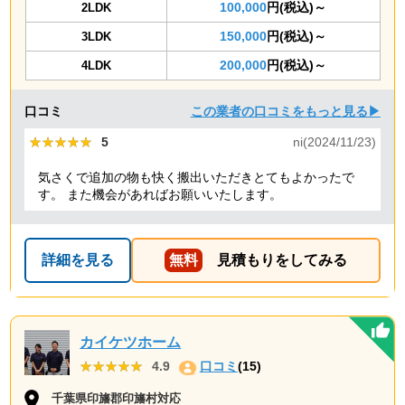
100,000
円(税込)～
2LDK
150,000
円(税込)～
3LDK
200,000
円(税込)～
4LDK
口コミ
この業者の口コミをもっと見る▶
★★★★★
★★★★★
5
ni(2024/11/23)
気さくで追加の物も快く搬出いただきとてもよかったで
す。 また機会があればお願いいたします。
詳細を見る
無料
見積もりをしてみる
カイケツホーム
★★★★★
★★★★★
4.9
口コミ
(15)
千葉県印旛郡印旛村対応