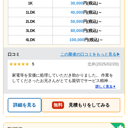
30,000
円(税込)～
1K
40,000
円(税込)～
1LDK
50,000
円(税込)～
2LDK
80,000
円(税込)～
3LDK
100,000
円(税込)～
4LDK
口コミ
この業者の口コミをもっと見る▶
★★★★★
★★★★★
5
北井(2025/02/20)
家電等を安価に処理していただき助かりました。 作業を
してくださったお兄さんがとても親切でサービス精神溢
れる方でした！
詳しく見る▼
詳細を見る
無料
見積もりをしてみる