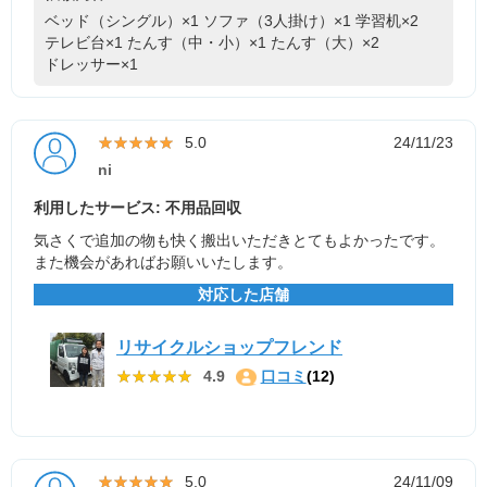
ベッド（シングル）×1
ソファ（3人掛け）×1
学習机×2
テレビ台×1
たんす（中・小）×1
たんす（大）×2
ドレッサー×1
★★★★★
★★★★★
5.0
24/11/23
ni
利用したサービス: 不用品回収
気さくで追加の物も快く搬出いただきとてもよかったです。
また機会があればお願いいたします。
対応した店舗
リサイクルショップフレンド
★★★★★
★★★★★
4.9
口コミ
(12)
★★★★★
★★★★★
5.0
24/11/09