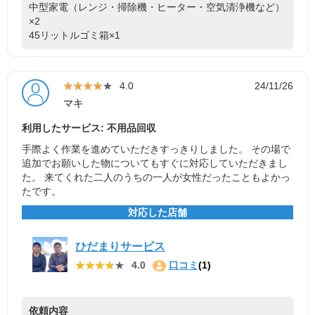
中型家電（レンジ・掃除機・ヒーター・空気清浄機など）
×2
45リットルゴミ箱×1
★★★★★
★★★★★
4.0
24/11/26
マキ
利用したサービス: 不用品回収
手際よく作業を進めていただきすっきりしました。 その場で
追加でお願いした物についてもすぐに対応していただきまし
た。 来てくれた二人のうちの一人が女性だったこともよかっ
たです。
対応した店舗
ひだまりサービス
★★★★★
★★★★★
4.0
口コミ
(1)
依頼内容