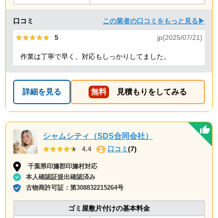
口コミ
この業者の口コミをもっと見る▶
★★★★★
★★★★★
5
jp(2025/07/21)
作業は丁寧で早く、対応もしっかりしてました。
詳細を見る
無料
見積もりをしてみる
シャムシティ（SDS合同会社）
★★★★★
★★★★★
4.4
口コミ
(7)
千葉県印旛郡印旛村対応
本人確認証提出確認済み
古物商許可証：
第308832215264号
ゴミ屋敷片付けの基本料金