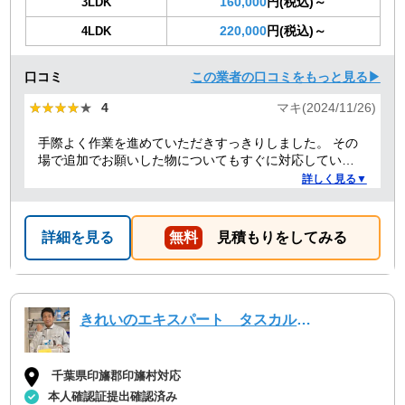
160,000
円(税込)～
3LDK
220,000
円(税込)～
4LDK
口コミ
この業者の口コミをもっと見る▶
★★★★★
★★★★★
4
マキ(2024/11/26)
手際よく作業を進めていただきすっきりしました。 その
場で追加でお願いした物についてもすぐに対応していた
だきました。 来てくれた二人のうちの一人が女性だった
詳しく見る▼
こともよかったです。
詳細を見る
無料
見積もりをしてみる
きれいのエキスパート タスカルハーツ
千葉県印旛郡印旛村対応
本人確認証提出確認済み