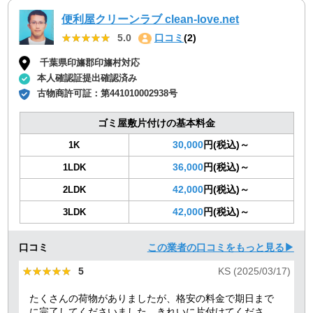
便利屋クリーンラブ clean-love.net
★★★★★
★★★★★
5.0
口コミ
(2)
千葉県印旛郡印旛村対応
本人確認証提出確認済み
古物商許可証：
第441010002938号
ゴミ屋敷片付けの基本料金
30,000
円(税込)～
1K
36,000
円(税込)～
1LDK
42,000
円(税込)～
2LDK
42,000
円(税込)～
3LDK
口コミ
この業者の口コミをもっと見る▶
★★★★★
★★★★★
5
KS (2025/03/17)
たくさんの荷物がありましたが、格安の料金で期日まで
に完了してくださいました。きれいに片付けてくださり