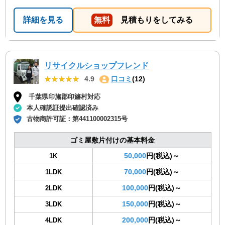
詳細を見る
無料
見積もりをしてみる
リサイクルショップフレンド
★★★★★
★★★★★
4.9
口コミ
(12)
千葉県印旛郡印旛村対応
本人確認証提出確認済み
古物商許可証：
第441100002315号
ゴミ屋敷片付けの基本料金
50,000
円(税込)～
1K
70,000
円(税込)～
1LDK
100,000
円(税込)～
2LDK
150,000
円(税込)～
3LDK
200,000
円(税込)～
4LDK