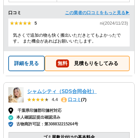
口コミ
この業者の口コミをもっと見る▶
★★★★★
★★★★★
5
ni(2024/11/23)
気さくで追加の物も快く搬出いただきとてもよかったで
す。 また機会があればお願いいたします。
詳細を見る
無料
見積もりをしてみる
シャムシティ（SDS合同会社）
★★★★★
★★★★★
4.4
口コミ
(7)
千葉県印旛郡印旛村対応
本人確認証提出確認済み
古物商許可証：
第308832215264号
ゴミ屋敷片付けの基本料金