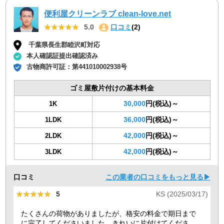
便利屋クリーンラブ clean-love.net
★★★★★
★★★★★
5.0
口コミ
(2)
千葉県長生郡睦沢町対応
本人確認証提出確認済み
古物商許可証：
第441010002938号
ゴミ屋敷片付けの基本料金
30,000
円(税込)～
1K
36,000
円(税込)～
1LDK
42,000
円(税込)～
2LDK
42,000
円(税込)～
3LDK
口コミ
この業者の口コミをもっと見る▶
★★★★★
★★★★★
5
KS (2025/03/17)
たくさんの荷物がありましたが、格安の料金で期日まで
に完了してくださいました。きれいに片付けてくださり