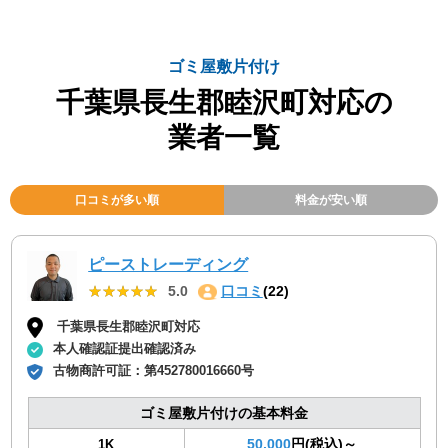
ゴミ屋敷片付け
千葉県長生郡睦沢町対応の
業者一覧
口コミが多い順
料金が安い順
ピーストレーディング
★★★★★
★★★★★
5.0
口コミ
(22)
千葉県長生郡睦沢町対応
本人確認証提出確認済み
古物商許可証：
第452780016660号
ゴミ屋敷片付けの基本料金
50,000
円(税込)～
1K