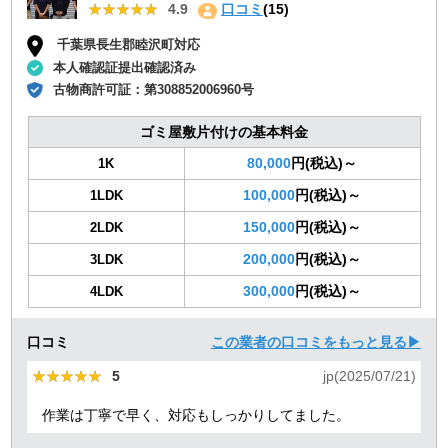
★★★★★
★★★★★
4.9
口コミ
(15)
千葉県長生郡睦沢町対応
本人確認証提出確認済み
古物商許可証：
第308852006960号
ゴミ屋敷片付けの基本料金
80,000
円(税込)～
1K
100,000
円(税込)～
1LDK
150,000
円(税込)～
2LDK
200,000
円(税込)～
3LDK
300,000
円(税込)～
4LDK
口コミ
この業者の口コミをもっと見る▶
★★★★★
★★★★★
5
jp(2025/07/21)
作業は丁寧で早く、対応もしっかりしてました。