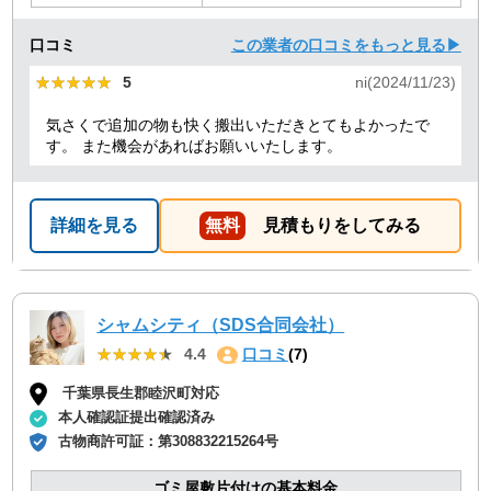
口コミ
この業者の口コミをもっと見る▶
★★★★★
★★★★★
5
ni(2024/11/23)
気さくで追加の物も快く搬出いただきとてもよかったで
す。 また機会があればお願いいたします。
詳細を見る
無料
見積もりをしてみる
シャムシティ（SDS合同会社）
★★★★★
★★★★★
4.4
口コミ
(7)
千葉県長生郡睦沢町対応
本人確認証提出確認済み
古物商許可証：
第308832215264号
ゴミ屋敷片付けの基本料金