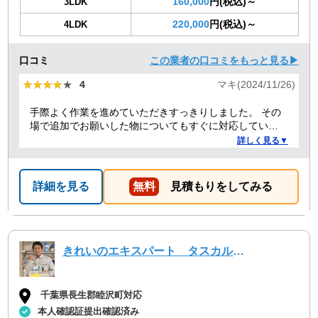
160,000
円(税込)～
3LDK
220,000
円(税込)～
4LDK
口コミ
この業者の口コミをもっと見る▶
★★★★★
★★★★★
4
マキ(2024/11/26)
手際よく作業を進めていただきすっきりしました。 その
場で追加でお願いした物についてもすぐに対応していた
だきました。 来てくれた二人のうちの一人が女性だった
詳しく見る▼
こともよかったです。
詳細を見る
無料
見積もりをしてみる
きれいのエキスパート タスカルハーツ
千葉県長生郡睦沢町対応
本人確認証提出確認済み