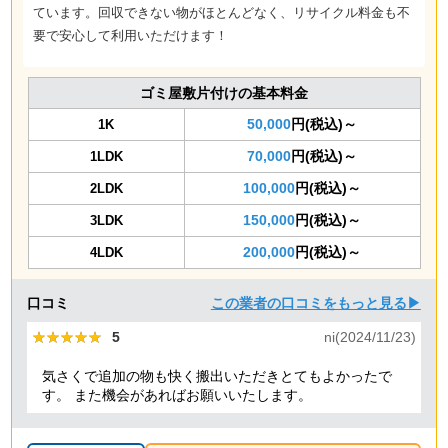
ています。回収できない物がほとんどなく、リサイクル料金も不
要で安心して利用いただけます！
ゴミ屋敷片付けの基本料金
50,000
円(税込)～
1K
70,000
円(税込)～
1LDK
100,000
円(税込)～
2LDK
150,000
円(税込)～
3LDK
200,000
円(税込)～
4LDK
口コミ
この業者の口コミをもっと見る▶
★★★★★
★★★★★
5
ni(2024/11/23)
気さくで追加の物も快く搬出いただきとてもよかったで
す。 また機会があればお願いいたします。