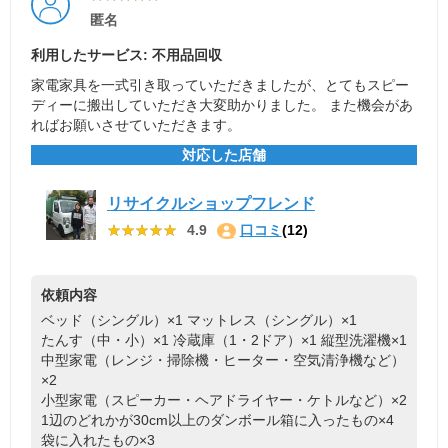
匿名
利用したサービス: 不用品回収
家電家具を一式引き取っていただきましたが、とてもスピー
ディーに搬出していただき大変助かりました。 また機会があ
ればお願いさせていただきます。
対応した店舗
リサイクルショップフレンド
★★★★★
★★★★★
4.9
口コミ
(12)
依頼内容
ベッド（シングル）×1
マットレス（シングル）×1
たんす（中・小）×1
冷蔵庫（1・2ドア）×1
縦型洗濯機×1
中型家電（レンジ・掃除機・ヒーター・空気清浄機など）
×2
小型家電（スピーカー・ヘアドライヤー・ケトルなど）×2
1辺のどれかが30cm以上のダンボール箱に入ったもの×4
袋に入れたもの×3