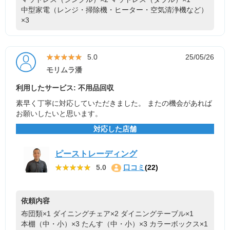
中型家電（レンジ・掃除機・ヒーター・空気清浄機など）
×3
★★★★★
★★★★★
5.0
25/05/26
モリムラ潘
利用したサービス: 不用品回収
素早く丁寧に対応していただきました。 またの機会があれば
お願いしたいと思います。
対応した店舗
ピーストレーディング
★★★★★
★★★★★
5.0
口コミ
(22)
依頼内容
布団類×1
ダイニングチェア×2
ダイニングテーブル×1
本棚（中・小）×3
たんす（中・小）×3
カラーボックス×1