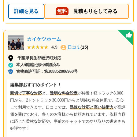
詳細を見る
無料
見積もりをしてみる
カイケツホーム
★★★★★
★★★★★
4.9
口コミ
(15)
千葉県長生郡睦沢町対応
本人確認証提出確認済み
古物商許可証：
第308852006960号
編集部おすすめポイント！
親切で丁寧な対応
と、
透明な料金設定
が特徴！軽トラック8,000
円から、2トントラック30,000円からと明確な料金体系で、安心
して利用できます。口コミでは、
迅速な対応と高い技術力
が高評
価を受けており、多くのお客様から信頼されています。依頼内容
に応じた柔軟な対応や、事前のチャットでのやり取りの迅速さも
好評です！