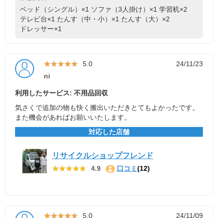
ベッド（シングル）×1
ソファ（3人掛け）×1
学習机×2
テレビ台×1
たんす（中・小）×1
たんす（大）×2
ドレッサー×1
★★★★★
★★★★★
5.0
24/11/23
ni
利用したサービス: 不用品回収
気さくで追加の物も快く搬出いただきとてもよかったです。
また機会があればお願いいたします。
対応した店舗
リサイクルショップフレンド
★★★★★
★★★★★
4.9
口コミ
(12)
★★★★★
★★★★★
5.0
24/11/09