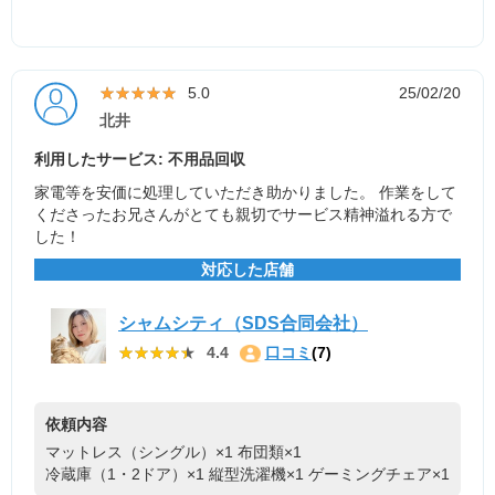
★★★★★
★★★★★
5.0
25/02/20
北井
利用したサービス: 不用品回収
家電等を安価に処理していただき助かりました。 作業をして
くださったお兄さんがとても親切でサービス精神溢れる方で
した！
対応した店舗
シャムシティ（SDS合同会社）
★★★★★
★★★★★
4.4
口コミ
(7)
依頼内容
マットレス（シングル）×1
布団類×1
冷蔵庫（1・2ドア）×1
縦型洗濯機×1
ゲーミングチェア×1