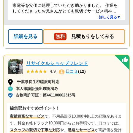
家電等を安価に処理していただき助かりました。 作業を
してくださったお兄さんがとても親切でサービス精神溢
れる方でした！
詳しく見る▼
詳細を見る
無料
見積もりをしてみる
リサイクルショップフレンド
★★★★★
★★★★★
4.9
口コミ
(12)
千葉県長生郡睦沢町対応
本人確認証提出確認済み
古物商許可証：
第441100002315号
編集部おすすめポイント！
実績豊富なサービス
で、不用品回収10,000件以上の経験がありま
す。料金も軽トラック10,000円からとお手頃です。口コミでは、
スタッフの親切で丁寧な対応
や、
迅速なサービス
が高評価を受け