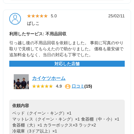
★★★★★
★★★★★
5.0
25/02/11
ばしこ
利用したサービス: 不用品回収
引っ越し後の不用品回収を依頼しました。 事前に写真のやり
取りで見積してもらえたので助かりました。 価格も最安値で
追加料金もなく、当日の対応も丁寧でした。
対応した店舗
カイケツホーム
★★★★★
★★★★★
4.9
口コミ
(15)
依頼内容
ベッド（クイーン・キング）×1
マットレス（クイーン・キング）×1
食器棚（中・小）×1
食器棚（大）×1
カラーボックス×3
ラック×2
冷蔵庫（3ドア以上）×1