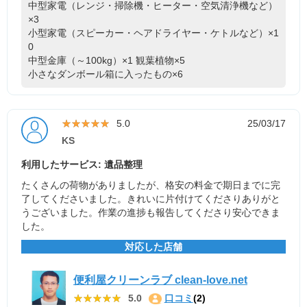
中型家電（レンジ・掃除機・ヒーター・空気清浄機など）
×3
小型家電（スピーカー・ヘアドライヤー・ケトルなど）×1
0
中型金庫（～100kg）×1
観葉植物×5
小さなダンボール箱に入ったもの×6
★★★★★
★★★★★
5.0
25/03/17
KS
利用したサービス: 遺品整理
たくさんの荷物がありましたが、格安の料金で期日までに完
了してくださいました。きれいに片付けてくださりありがと
うございました。作業の進捗も報告してくださり安心できま
した。
対応した店舗
便利屋クリーンラブ clean-love.net
★★★★★
★★★★★
5.0
口コミ
(2)