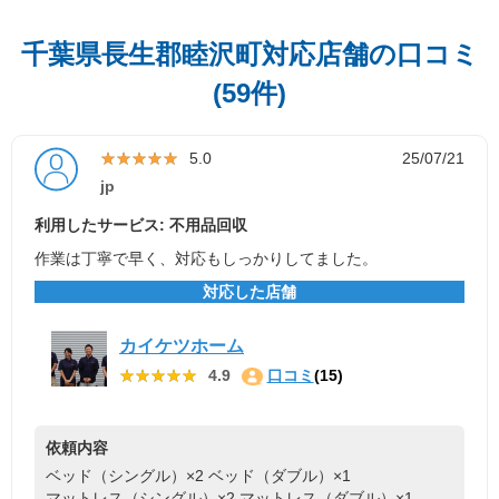
千葉県長生郡睦沢町対応店舗の口コミ
(59件)
★★★★★
★★★★★
5.0
25/07/21
jp
利用したサービス: 不用品回収
作業は丁寧で早く、対応もしっかりしてました。
対応した店舗
カイケツホーム
★★★★★
★★★★★
4.9
口コミ
(15)
依頼内容
ベッド（シングル）×2
ベッド（ダブル）×1
マットレス（シングル）×2
マットレス（ダブル）×1