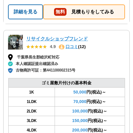
詳細を見る
無料
見積もりをしてみる
リサイクルショップフレンド
★★★★★
★★★★★
4.9
口コミ
(12)
千葉県長生郡睦沢町対応
本人確認証提出確認済み
古物商許可証：
第441100002315号
ゴミ屋敷片付けの基本料金
50,000
円(税込)～
1K
70,000
円(税込)～
1LDK
100,000
円(税込)～
2LDK
150,000
円(税込)～
3LDK
200,000
円(税込)～
4LDK