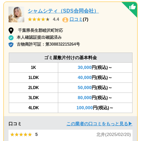
シャムシティ（SDS合同会社）
★★★★★
★★★★★
4.4
口コミ
(7)
千葉県長生郡睦沢町対応
本人確認証提出確認済み
古物商許可証：
第308832215264号
ゴミ屋敷片付けの基本料金
30,000
円(税込)～
1K
40,000
円(税込)～
1LDK
50,000
円(税込)～
2LDK
80,000
円(税込)～
3LDK
100,000
円(税込)～
4LDK
口コミ
この業者の口コミをもっと見る▶
★★★★★
★★★★★
5
北井(2025/02/20)