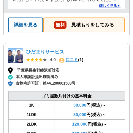
ありがとうございました。作業の進捗も報告してくださ
詳しく見る▼
り安心できました。
詳細を見る
無料
見積もりをしてみる
ひだまりサービス
★★★★★
★★★★★
4.0
口コミ
(1)
千葉県長生郡睦沢町対応
本人確認証提出確認済み
古物商許可証：
第441200001569号
ゴミ屋敷片付けの基本料金
30,000
円(税込)～
1K
80,000
円(税込)～
1LDK
120,000
円(税込)～
2LDK