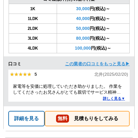
30,000
円(税込)～
1K
40,000
円(税込)～
1LDK
50,000
円(税込)～
2LDK
80,000
円(税込)～
3LDK
100,000
円(税込)～
4LDK
口コミ
この業者の口コミをもっと見る▶
★★★★★
★★★★★
5
北井(2025/02/20)
家電等を安価に処理していただき助かりました。 作業を
してくださったお兄さんがとても親切でサービス精神溢
れる方でした！
詳しく見る▼
詳細を見る
無料
見積もりをしてみる