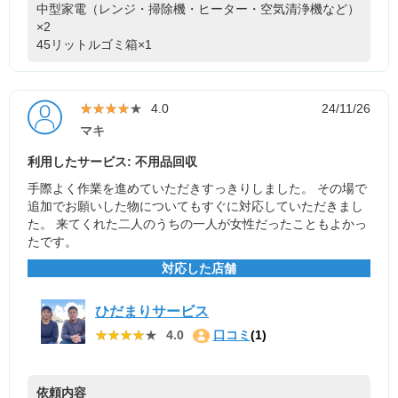
中型家電（レンジ・掃除機・ヒーター・空気清浄機など）
×2
45リットルゴミ箱×1
★★★★★
★★★★★
4.0
24/11/26
マキ
利用したサービス: 不用品回収
手際よく作業を進めていただきすっきりしました。 その場で
追加でお願いした物についてもすぐに対応していただきまし
た。 来てくれた二人のうちの一人が女性だったこともよかっ
たです。
対応した店舗
ひだまりサービス
★★★★★
★★★★★
4.0
口コミ
(1)
依頼内容